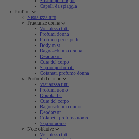
Smalto per unghie
Capelli da spiaggia
Profumi
Visualizza tutti
Fragranze donna
Visualizza tutti
Profumi donna
Profumo per capelli
Body mist
Bagnoschiuma donna
Deodoranti
Cura del corpo
Saponi profumati
Cofanetti profumo donna
Profumi da uomo
Visualizza tutti
Profumi uomo
Dopobarba
Cura del corpo
Bagnoschiuma uomo
Deodoranti
Cofanetti profumo uomo
Saponi uomo
Note olfattive
Visualizza tutti