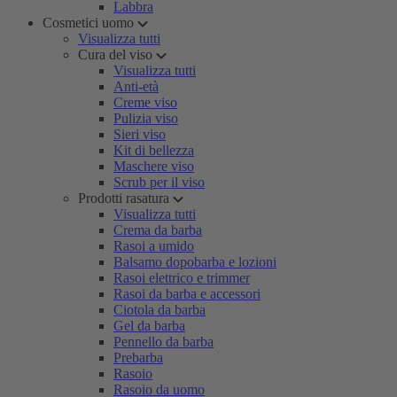
Labbra
Cosmetici uomo
Visualizza tutti
Cura del viso
Visualizza tutti
Anti-età
Creme viso
Pulizia viso
Sieri viso
Kit di bellezza
Maschere viso
Scrub per il viso
Prodotti rasatura
Visualizza tutti
Crema da barba
Rasoi a umido
Balsamo dopobarba e lozioni
Rasoi elettrico e trimmer
Rasoi da barba e accessori
Ciotola da barba
Gel da barba
Pennello da barba
Prebarba
Rasoio
Rasoio da uomo