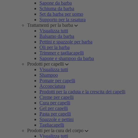
Sapone da barba
Schiuma da barba
Set da barba per uomo
Supporto per la rasatura
Trattamenti per la barba
Visualizza tutti
Balsamo da barba
Pettini e spazzole per barba
Oli per la barba
Trimmer e tagliacapelli
Sapone e shampoo da barba
Prodotti per capelli
Visualizza tutti
Shampoo
Pomate per capelli
Acconciatura
Prodotti per la caduta e la crescita dei capelli
Creme per capelli
Cura per capelli
Gel per capelli
Pasta per capelli
Spazzole e pettini
Tagliacapelli
Prodotti per la cura del corpo
Visualizza tutti