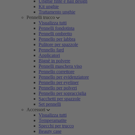
Unghie finte e nail design
Kit unghie
Trattamento unghie
Pennelli trucco
Visualizza tutti
Pennelli fondotinta
Pennelli ombretto
Pennello per labbra
Pulitore per spazzole
Pennello fard
Applicatori
Bignè in polvere
Pennelli maschera viso
Pennello correttore
Pennello per evidenziatore
Pennello per eyeliner
Pennello per polveri
Pennello per sopracciglia
Sacchetti per spazzole
Set pennelli
Accessori
Visualizza tutti
Temperamatite
Specchi per trucco
Beauty case