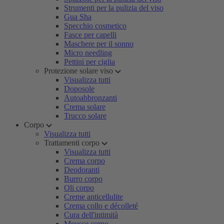
Strumenti per la pulizia del viso
Gua Sha
Specchio cosmetico
Fasce per capelli
Maschere per il sonno
Micro needling
Pettini per ciglia
Protezione solare viso
Visualizza tutti
Doposole
Autoabbronzanti
Crema solare
Trucco solare
Corpo
Visualizza tutti
Trattamenti corpo
Visualizza tutti
Crema corpo
Deodoranti
Burro corpo
Oli corpo
Creme anticellulite
Crema collo e décolleté
Cura dell'intimità
Mousse corpo