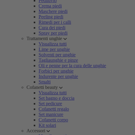
Pediluvio
Crema piedi
Maschere piedi
Peeling piedi
Rimedi per i calli
Cura dei piedi
Spray per piedi
Trattamenti unghie
Visualizza tutti
Lime per unghie
Solventi per unghie
Tagliaunghie e pinze
Oli e penne per la cura delle unghie
Forbici per unghie
Indurente per unghie
Smalti
Cofanetti beauty
Visualizza tutti
Set bagno e doccia
Set pedicure
Cofanetti regalo
Set manicure
Cofanetti corpo
Kit solari
Accessori