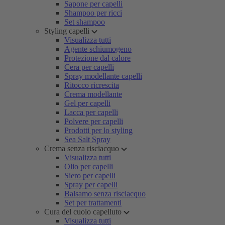
Sapone per capelli
Shampoo per ricci
Set shampoo
Styling capelli
Visualizza tutti
Agente schiumogeno
Protezione dal calore
Cera per capelli
Spray modellante capelli
Ritocco ricrescita
Crema modellante
Gel per capelli
Lacca per capelli
Polvere per capelli
Prodotti per lo styling
Sea Salt Spray
Crema senza risciacquo
Visualizza tutti
Olio per capelli
Siero per capelli
Spray per capelli
Balsamo senza risciacquo
Set per trattamenti
Cura del cuoio capelluto
Visualizza tutti