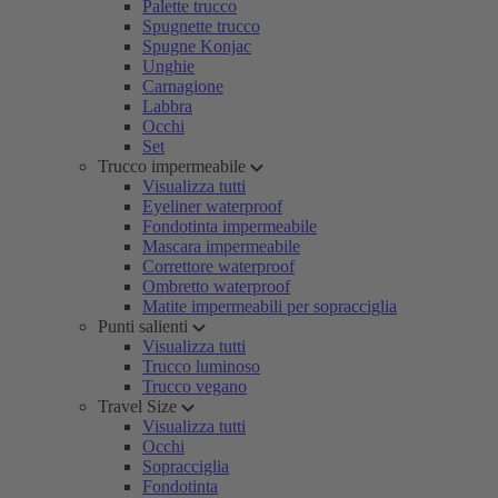
Palette trucco
Spugnette trucco
Spugne Konjac
Unghie
Carnagione
Labbra
Occhi
Set
Trucco impermeabile
Visualizza tutti
Eyeliner waterproof
Fondotinta impermeabile
Mascara impermeabile
Correttore waterproof
Ombretto waterproof
Matite impermeabili per sopracciglia
Punti salienti
Visualizza tutti
Trucco luminoso
Trucco vegano
Travel Size
Visualizza tutti
Occhi
Sopracciglia
Fondotinta