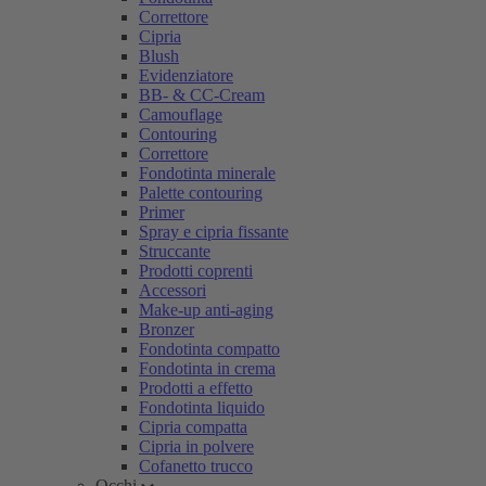
Correttore
Cipria
Blush
Evidenziatore
BB- & CC-Cream
Camouflage
Contouring
Correttore
Fondotinta minerale
Palette contouring
Primer
Spray e cipria fissante
Struccante
Prodotti coprenti
Accessori
Make-up anti-aging
Bronzer
Fondotinta compatto
Fondotinta in crema
Prodotti a effetto
Fondotinta liquido
Cipria compatta
Cipria in polvere
Cofanetto trucco
Occhi