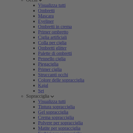
Visualizza tutti
Ombretti
Mascara
Eyeliner
Ombretti in crema
Primer ombretto
Ciglia artificiali
Colla per ciglia
Ombretti glitter
Palette di ombretti
Pennello ciglia
Piegaciglia
Primer ciglia
Struccanti occhi
Colore delle sopracciglia
Kajal
Set
Sopracciglia
Visualizza tutti
Tintura sopracciglia
Gel sopracciglia
Crema sopracciglia
Polvere per sopracciglia
Matite per sopracciglia