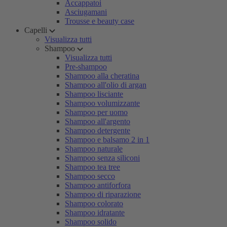
Accappatoi
Asciugamani
Trousse e beauty case
Capelli
Visualizza tutti
Shampoo
Visualizza tutti
Pre-shampoo
Shampoo alla cheratina
Shampoo all'olio di argan
Shampoo lisciante
Shampoo volumizzante
Shampoo per uomo
Shampoo all'argento
Shampoo detergente
Shampoo e balsamo 2 in 1
Shampoo naturale
Shampoo senza siliconi
Shampoo tea tree
Shampoo secco
Shampoo antiforfora
Shampoo di riparazione
Shampoo colorato
Shampoo idratante
Shampoo solido