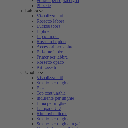
Forbici per sopracciglia
Pinzette
Labbra
Visualizza tutti
Rossetto labbra
Lucidalabbra
Lipliner
Lip plumper
Rossetto liquido
Accessori per labbra
Balsamo labbra
Primer per labbra
Rossetto opaco
Kit rossetti
Unghie
Visualizza tutti
Smalto per unghie
Base
Top coat unghie
Indurente per unghie
Lima per unghie
Lampade UV
Rimuovi cuticole
Smalto per unghie
Smalto per unghie in gel