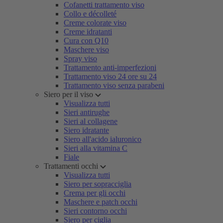
Cofanetti trattamento viso
Collo e décolleté
Creme colorate viso
Creme idratanti
Cura con Q10
Maschere viso
Spray viso
Trattamento anti-imperfezioni
Trattamento viso 24 ore su 24
Trattamento viso senza parabeni
Siero per il viso
Visualizza tutti
Sieri antirughe
Sieri al collagene
Siero idratante
Siero all'acido ialuronico
Sieri alla vitamina C
Fiale
Trattamenti occhi
Visualizza tutti
Siero per sopracciglia
Crema per gli occhi
Maschere e patch occhi
Sieri contorno occhi
Siero per ciglia