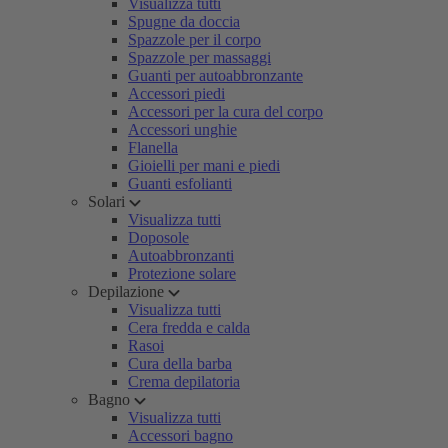
Visualizza tutti
Spugne da doccia
Spazzole per il corpo
Spazzole per massaggi
Guanti per autoabbronzante
Accessori piedi
Accessori per la cura del corpo
Accessori unghie
Flanella
Gioielli per mani e piedi
Guanti esfolianti
Solari
Visualizza tutti
Doposole
Autoabbronzanti
Protezione solare
Depilazione
Visualizza tutti
Cera fredda e calda
Rasoi
Cura della barba
Crema depilatoria
Bagno
Visualizza tutti
Accessori bagno