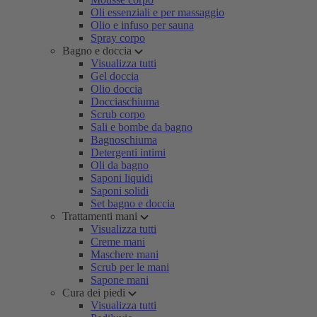
Oli essenziali e per massaggio
Olio e infuso per sauna
Spray corpo
Bagno e doccia
Visualizza tutti
Gel doccia
Olio doccia
Docciaschiuma
Scrub corpo
Sali e bombe da bagno
Bagnoschiuma
Detergenti intimi
Oli da bagno
Saponi liquidi
Saponi solidi
Set bagno e doccia
Trattamenti mani
Visualizza tutti
Creme mani
Maschere mani
Scrub per le mani
Sapone mani
Cura dei piedi
Visualizza tutti