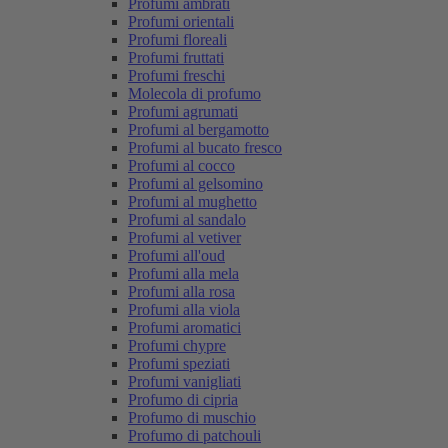
Profumi ambrati
Profumi orientali
Profumi floreali
Profumi fruttati
Profumi freschi
Molecola di profumo
Profumi agrumati
Profumi al bergamotto
Profumi al bucato fresco
Profumi al cocco
Profumi al gelsomino
Profumi al mughetto
Profumi al sandalo
Profumi al vetiver
Profumi all'oud
Profumi alla mela
Profumi alla rosa
Profumi alla viola
Profumi aromatici
Profumi chypre
Profumi speziati
Profumi vanigliati
Profumo di cipria
Profumo di muschio
Profumo di patchouli