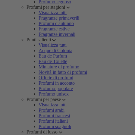
Profumo legnoso
Profumi per stagioni
Visualizza tutti
Fragranze primaverili
Profumi d'autunno
Fragranze estive
Fragranze invernali
Punti salienti
Visualizza tutti
Acque di Colonia
Eau de Parfum
Eau de Toilette
Miniature di profumo
Novità in fatto di profumi
Offerte di profumi
Profumi in acconto
Profumo popolare
Profumo unisex
Profumi per paese
Visualizza tutti
Profumi arabi
Profumi francesi
Profumi italiani
Profumi spagnoli
Profumi di lusso