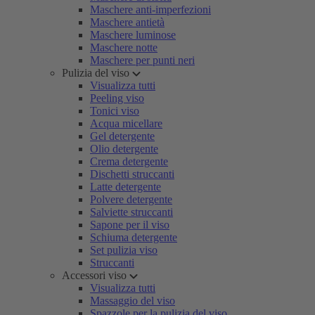
Maschere anti-imperfezioni
Maschere antietà
Maschere luminose
Maschere notte
Maschere per punti neri
Pulizia del viso
Visualizza tutti
Peeling viso
Tonici viso
Acqua micellare
Gel detergente
Olio detergente
Crema detergente
Dischetti struccanti
Latte detergente
Polvere detergente
Salviette struccanti
Sapone per il viso
Schiuma detergente
Set pulizia viso
Struccanti
Accessori viso
Visualizza tutti
Massaggio del viso
Spazzole per la pulizia del viso