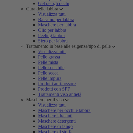
Gel per gli occhi
Cura delle labbra
Visualizza tutti
Balsamo per labbra
Maschere per labbra
Olio per labbra
Peeling labbra
Siero per labbra
Trattamento in base alle esigenze/tipo di pelle
Visualizza tutti
Pelle grassa
Pelle mista
Pelle sensibile
Pelle secca
Pelle impura
Prodotti anti-rossore
Prodotti con SPF
Trattamenti viso antietà
Maschere per il viso
Visualizza tutti
Maschere per occhi e labbra
Maschere idratanti
Maschere detergenti
Maschere di fango
Maschere di stoffa