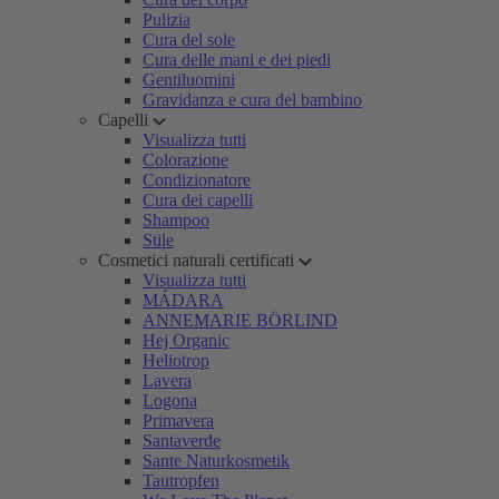
Pulizia
Cura del sole
Cura delle mani e dei piedi
Gentiluomini
Gravidanza e cura del bambino
Capelli
Visualizza tutti
Colorazione
Condizionatore
Cura dei capelli
Shampoo
Stile
Cosmetici naturali certificati
Visualizza tutti
MÁDARA
ANNEMARIE BÖRLIND
Hej Organic
Heliotrop
Lavera
Logona
Primavera
Santaverde
Sante Naturkosmetik
Tautropfen