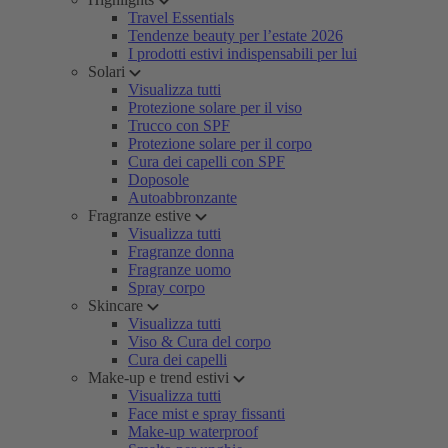
Travel Essentials
Tendenze beauty per l’estate 2026
I prodotti estivi indispensabili per lui
Solari
Visualizza tutti
Protezione solare per il viso
Trucco con SPF
Protezione solare per il corpo
Cura dei capelli con SPF
Doposole
Autoabbronzante
Fragranze estive
Visualizza tutti
Fragranze donna
Fragranze uomo
Spray corpo
Skincare
Visualizza tutti
Viso & Cura del corpo
Cura dei capelli
Make-up e trend estivi
Visualizza tutti
Face mist e spray fissanti
Make-up waterproof