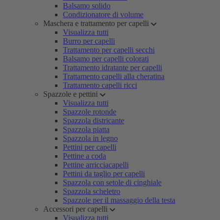
Balsamo solido
Condizionatore di volume
Maschera e trattamento per capelli
Visualizza tutti
Burro per capelli
Trattamento per capelli secchi
Balsamo per capelli colorati
Trattamento idratante per capelli
Trattamento capelli alla cheratina
Trattamento capelli ricci
Spazzole e pettini
Visualizza tutti
Spazzole rotonde
Spazzola districante
Spazzola piatta
Spazzola in legno
Pettini per capelli
Pettine a coda
Pettine arricciacapelli
Pettini da taglio per capelli
Spazzola con setole di cinghiale
Spazzola scheletro
Spazzole per il massaggio della testa
Accessori per capelli
Visualizza tutti