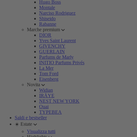
Hugo Boss
Montale
Narciso Rodriguez
Shiseido
Rabanne
Marche premium
DIOR
Yves Saint Laurent
GIVENCHY
GUERLAIN
Parfums de Marly
INITIO Parfums Privés
La Mer
Tom Ford
Eisenberg
Novita
Widian
IRÄYE
NEST NEW YORK
Ouai
TYPEBEA
Saldi e bestseller
☀️ Estate
Visualizza tutti
Highlights