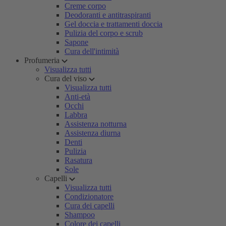
Creme corpo
Deodoranti e antitraspiranti
Gel doccia e trattamenti doccia
Pulizia del corpo e scrub
Sapone
Cura dell'intimità
Profumeria
Visualizza tutti
Cura del viso
Visualizza tutti
Anti-età
Occhi
Labbra
Assistenza notturna
Assistenza diurna
Denti
Pulizia
Rasatura
Sole
Capelli
Visualizza tutti
Condizionatore
Cura dei capelli
Shampoo
Colore dei capelli