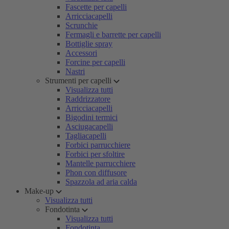
Fascette per capelli
Arricciacapelli
Scrunchie
Fermagli e barrette per capelli
Bottiglie spray
Accessori
Forcine per capelli
Nastri
Strumenti per capelli
Visualizza tutti
Raddrizzatore
Arricciacapelli
Bigodini termici
Asciugacapelli
Tagliacapelli
Forbici parrucchiere
Forbici per sfoltire
Mantelle parrucchiere
Phon con diffusore
Spazzola ad aria calda
Make-up
Visualizza tutti
Fondotinta
Visualizza tutti
Fondotinta