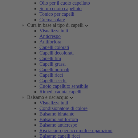
Olio per il cuoio capelluto
Scrub cuoio capelluto
Tonico per capelli
Crema solare
Cura in base al tipo di capelli
Visualizza tutti
Anticrespo
Antiforfora
Capelli colorati
Capelli decolorati
Capelli fini
Capelli grassi
Capelli normali
Capelli ricci
Capelli secchi
Cuoio capelluto sensibile
Rimedi caduta capelli
Balsamo e risciacquo
Visualizza tutti
Condizionatore di colore
Balsamo idratante
Balsamo antiforfora
Balsamo anticrespo
Risciacquo per accumuli e riparazioni
Balsamo capelli ricci