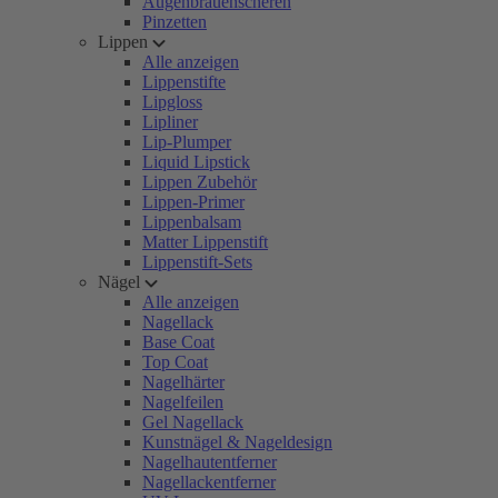
Augenbrauenscheren
Pinzetten
Lippen
Alle anzeigen
Lippenstifte
Lipgloss
Lipliner
Lip-Plumper
Liquid Lipstick
Lippen Zubehör
Lippen-Primer
Lippenbalsam
Matter Lippenstift
Lippenstift-Sets
Nägel
Alle anzeigen
Nagellack
Base Coat
Top Coat
Nagelhärter
Nagelfeilen
Gel Nagellack
Kunstnägel & Nageldesign
Nagelhautentferner
Nagellackentferner