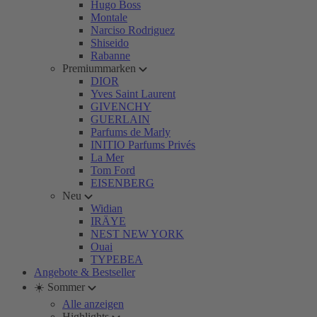
Hugo Boss
Montale
Narciso Rodriguez
Shiseido
Rabanne
Premiummarken
DIOR
Yves Saint Laurent
GIVENCHY
GUERLAIN
Parfums de Marly
INITIO Parfums Privés
La Mer
Tom Ford
EISENBERG
Neu
Widian
IRÄYE
NEST NEW YORK
Ouai
TYPEBEA
Angebote & Bestseller
☀️ Sommer
Alle anzeigen
Highlights