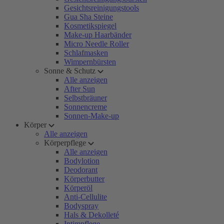
Gesichtsreinigungstools
Gua Sha Steine
Kosmetikspiegel
Make-up Haarbänder
Micro Needle Roller
Schlafmasken
Wimpernbürsten
Sonne & Schutz
Alle anzeigen
After Sun
Selbstbräuner
Sonnencreme
Sonnen-Make-up
Körper
Alle anzeigen
Körperpflege
Alle anzeigen
Bodylotion
Deodorant
Körperbutter
Körperöl
Anti-Cellulite
Bodyspray
Hals & Dekolleté
Intimpflege