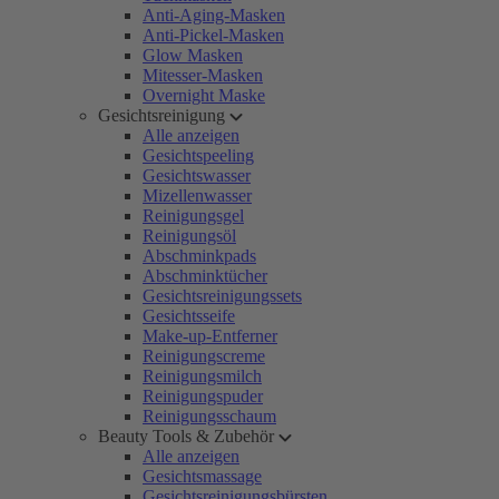
Anti-Aging-Masken
Anti-Pickel-Masken
Glow Masken
Mitesser-Masken
Overnight Maske
Gesichtsreinigung
Alle anzeigen
Gesichtspeeling
Gesichtswasser
Mizellenwasser
Reinigungsgel
Reinigungsöl
Abschminkpads
Abschminktücher
Gesichtsreinigungssets
Gesichtsseife
Make-up-Entferner
Reinigungscreme
Reinigungsmilch
Reinigungspuder
Reinigungsschaum
Beauty Tools & Zubehör
Alle anzeigen
Gesichtsmassage
Gesichtsreinigungsbürsten