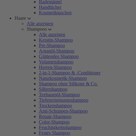
Bademäntel
Handtücher
Kosmetiktaschen
Haare
Alle anzeigen
Shampoos
Alle anzeigen
Keratin-Shampoo
Pre-Shampoo
Arganöl-Shampoo
Glättendes Shampoo
Volumenshampoo
Herren-Shampoo
2-in-1-Shampoo & -Conditioner
Naturkosmetik-Shampoo
Shampoo ohne Silikone & Co.
Silbershampoo
Teebaumöl-Shampoo
Tiefenreinigungsshampoo
Trockenshampoo
Anti-Schuppen-Shampoo
Repair-Shampoo
Color-Shampoo
Feuchtigkeitsshampoo
Festes Shampoo