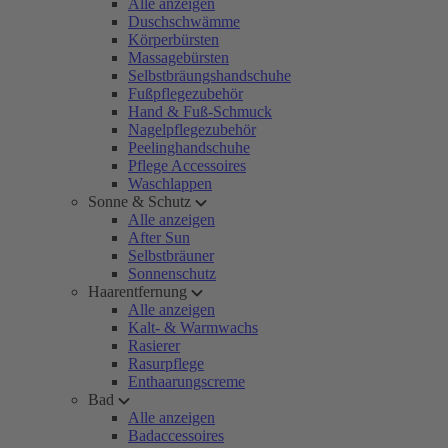
Alle anzeigen
Duschschwämme
Körperbürsten
Massagebürsten
Selbstbräungshandschuhe
Fußpflegezubehör
Hand & Fuß-Schmuck
Nagelpflegezubehör
Peelinghandschuhe
Pflege Accessoires
Waschlappen
Sonne & Schutz
Alle anzeigen
After Sun
Selbstbräuner
Sonnenschutz
Haarentfernung
Alle anzeigen
Kalt- & Warmwachs
Rasierer
Rasurpflege
Enthaarungscreme
Bad
Alle anzeigen
Badaccessoires