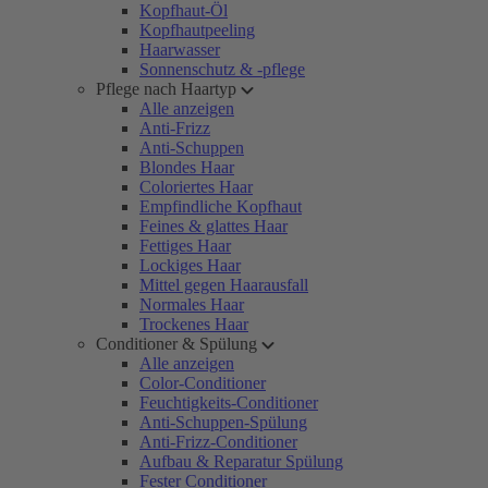
Kopfhaut-Öl
Kopfhautpeeling
Haarwasser
Sonnenschutz & -pflege
Pflege nach Haartyp
Alle anzeigen
Anti-Frizz
Anti-Schuppen
Blondes Haar
Coloriertes Haar
Empfindliche Kopfhaut
Feines & glattes Haar
Fettiges Haar
Lockiges Haar
Mittel gegen Haarausfall
Normales Haar
Trockenes Haar
Conditioner & Spülung
Alle anzeigen
Color-Conditioner
Feuchtigkeits-Conditioner
Anti-Schuppen-Spülung
Anti-Frizz-Conditioner
Aufbau & Reparatur Spülung
Fester Conditioner