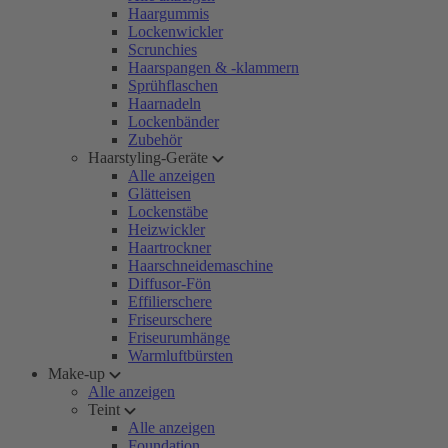
Haargummis
Lockenwickler
Scrunchies
Haarspangen & -klammern
Sprühflaschen
Haarnadeln
Lockenbänder
Zubehör
Haarstyling-Geräte
Alle anzeigen
Glätteisen
Lockenstäbe
Heizwickler
Haartrockner
Haarschneidemaschine
Diffusor-Fön
Effilierschere
Friseurschere
Friseurumhänge
Warmluftbürsten
Make-up
Alle anzeigen
Teint
Alle anzeigen
Foundation