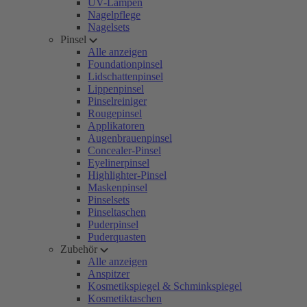
UV-Lampen
Nagelpflege
Nagelsets
Pinsel
Alle anzeigen
Foundationpinsel
Lidschattenpinsel
Lippenpinsel
Pinselreiniger
Rougepinsel
Applikatoren
Augenbrauenpinsel
Concealer-Pinsel
Eyelinerpinsel
Highlighter-Pinsel
Maskenpinsel
Pinselsets
Pinseltaschen
Puderpinsel
Puderquasten
Zubehör
Alle anzeigen
Anspitzer
Kosmetikspiegel & Schminkspiegel
Kosmetiktaschen