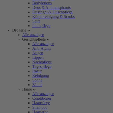
Bodylotions
Deos & Antitranspirants
Duschgel & Duschpflege
Körperreinigung & Scrubs
Seife
Intimpflege
Drogerie
Alle anzeigen
Gesichtspflege
Alle anzeigen
Anti-Aging
Augen
Lippen
Nachtpflege
Tagespflege
Rasur
Reinigung
Sonne
Zähne
Haare
Alle anzeigen
Conditioner
Haarpflege
Shampoo
Haarfarbe