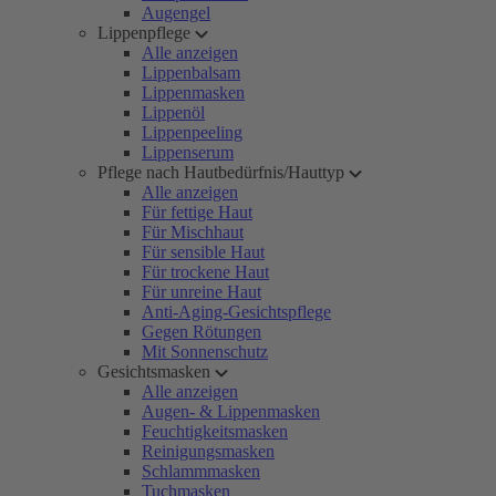
Augengel
Lippenpflege
Alle anzeigen
Lippenbalsam
Lippenmasken
Lippenöl
Lippenpeeling
Lippenserum
Pflege nach Hautbedürfnis/Hauttyp
Alle anzeigen
Für fettige Haut
Für Mischhaut
Für sensible Haut
Für trockene Haut
Für unreine Haut
Anti-Aging-Gesichtspflege
Gegen Rötungen
Mit Sonnenschutz
Gesichtsmasken
Alle anzeigen
Augen- & Lippenmasken
Feuchtigkeitsmasken
Reinigungsmasken
Schlammmasken
Tuchmasken