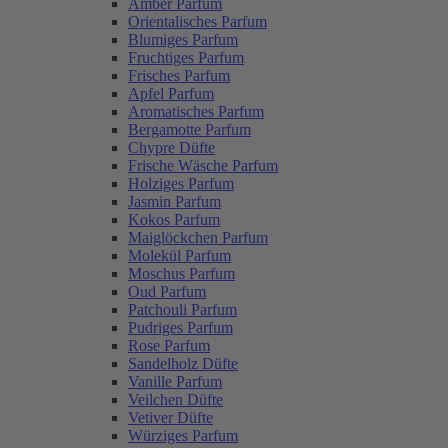
Amber Parfum
Orientalisches Parfum
Blumiges Parfum
Fruchtiges Parfum
Frisches Parfum
Apfel Parfum
Aromatisches Parfum
Bergamotte Parfum
Chypre Düfte
Frische Wäsche Parfum
Holziges Parfum
Jasmin Parfum
Kokos Parfum
Maiglöckchen Parfum
Molekül Parfum
Moschus Parfum
Oud Parfum
Patchouli Parfum
Pudriges Parfum
Rose Parfum
Sandelholz Düfte
Vanille Parfum
Veilchen Düfte
Vetiver Düfte
Würziges Parfum