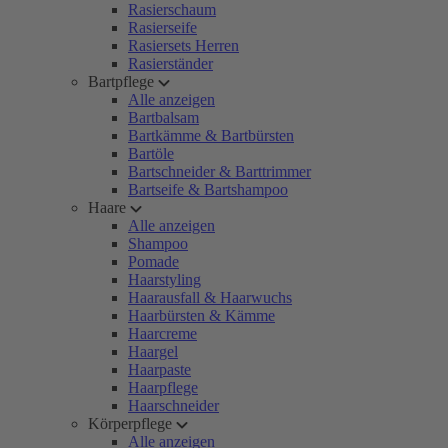
Rasierschaum
Rasierseife
Rasiersets Herren
Rasierständer
Bartpflege
Alle anzeigen
Bartbalsam
Bartkämme & Bartbürsten
Bartöle
Bartschneider & Barttrimmer
Bartseife & Bartshampoo
Haare
Alle anzeigen
Shampoo
Pomade
Haarstyling
Haarausfall & Haarwuchs
Haarbürsten & Kämme
Haarcreme
Haargel
Haarpaste
Haarpflege
Haarschneider
Körperpflege
Alle anzeigen