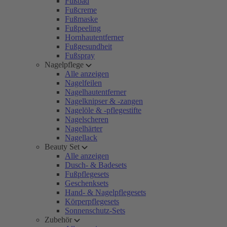
Fußbad
Fußcreme
Fußmaske
Fußpeeling
Hornhautentferner
Fußgesundheit
Fußspray
Nagelpflege
Alle anzeigen
Nagelfeilen
Nagelhautentferner
Nagelknipser & -zangen
Nagelöle & -pflegestifte
Nagelscheren
Nagelhärter
Nagellack
Beauty Set
Alle anzeigen
Dusch- & Badesets
Fußpflegesets
Geschenksets
Hand- & Nagelpflegesets
Körperpflegesets
Sonnenschutz-Sets
Zubehör