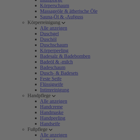
Körperschaum
Massageöle & ätherische Öle
Sauna-Öl & -Aufguss
Körperreinigung
Alle anzeigen
Duschgel
Duschöl
Duschschaum
Körperpeeling
Badesalz & Badebomben
Badeöl & -milch
Badeschaum
Dusch- & Badesets
Feste Seife
Flüssigseife
Intimreinigung
Handpflege
Alle anzeigen
Handcreme
Handmaske
Handpeeling
Handseife
Fußpflege
Alle anzeigen