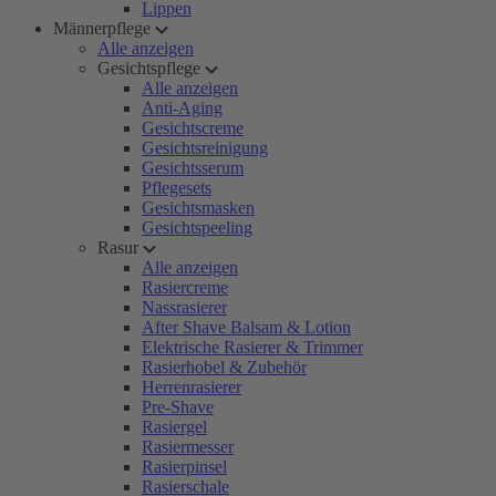
Lippen
Männerpflege
Alle anzeigen
Gesichtspflege
Alle anzeigen
Anti-Aging
Gesichtscreme
Gesichtsreinigung
Gesichtsserum
Pflegesets
Gesichtsmasken
Gesichtspeeling
Rasur
Alle anzeigen
Rasiercreme
Nassrasierer
After Shave Balsam & Lotion
Elektrische Rasierer & Trimmer
Rasierhobel & Zubehör
Herrenrasierer
Pre-Shave
Rasiergel
Rasiermesser
Rasierpinsel
Rasierschale