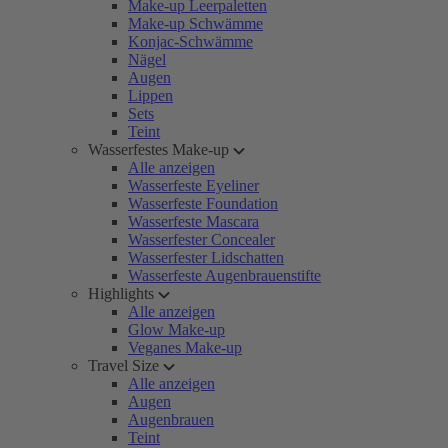
Make-up Leerpaletten
Make-up Schwämme
Konjac-Schwämme
Nägel
Augen
Lippen
Sets
Teint
Wasserfestes Make-up
Alle anzeigen
Wasserfeste Eyeliner
Wasserfeste Foundation
Wasserfeste Mascara
Wasserfester Concealer
Wasserfester Lidschatten
Wasserfeste Augenbrauenstifte
Highlights
Alle anzeigen
Glow Make-up
Veganes Make-up
Travel Size
Alle anzeigen
Augen
Augenbrauen
Teint