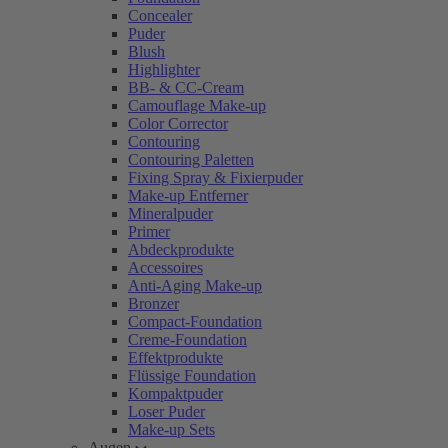
Concealer
Puder
Blush
Highlighter
BB- & CC-Cream
Camouflage Make-up
Color Corrector
Contouring
Contouring Paletten
Fixing Spray & Fixierpuder
Make-up Entferner
Mineralpuder
Primer
Abdeckprodukte
Accessoires
Anti-Aging Make-up
Bronzer
Compact-Foundation
Creme-Foundation
Effektprodukte
Flüssige Foundation
Kompaktpuder
Loser Puder
Make-up Sets
Augen