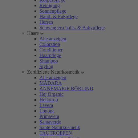
Reinigung
Sonnenpflege
Hand- & Fußpflege
Herren
Schwangerschafts- & Babypflege
Haare
Alle anzeigen
Coloration
Conditioner
Haarpflege
Shampoo
Styling
Zertifizierte Naturkosmetik
Alle anzeigen
MÁDARA
ANNEMARIE BÖRLIND
Hej Organic
Heliotrop
Lavera
Logona
Primavera
Santaverde
Sante Naturkosmetik
TAUTROPFEN