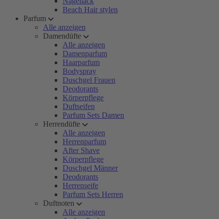
Nagellack
Beach Hair stylen
Parfum
Alle anzeigen
Damendüfte
Alle anzeigen
Damenparfum
Haarparfum
Bodyspray
Duschgel Frauen
Deodorants
Körperpflege
Duftseifen
Parfum Sets Damen
Herrendüfte
Alle anzeigen
Herrenparfum
After Shave
Körperpflege
Duschgel Männer
Deodorants
Herrenseife
Parfum Sets Herren
Duftnoten
Alle anzeigen