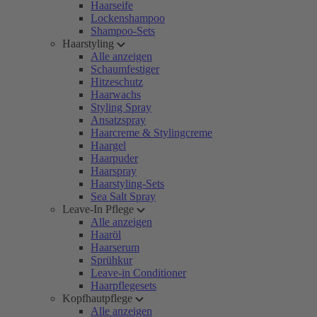
Haarseife
Lockenshampoo
Shampoo-Sets
Haarstyling
Alle anzeigen
Schaumfestiger
Hitzeschutz
Haarwachs
Styling Spray
Ansatzspray
Haarcreme & Stylingcreme
Haargel
Haarpuder
Haarspray
Haarstyling-Sets
Sea Salt Spray
Leave-In Pflege
Alle anzeigen
Haaröl
Haarserum
Sprühkur
Leave-in Conditioner
Haarpflegesets
Kopfhautpflege
Alle anzeigen