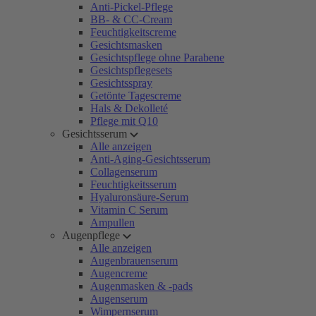
Anti-Pickel-Pflege
BB- & CC-Cream
Feuchtigkeitscreme
Gesichtsmasken
Gesichtspflege ohne Parabene
Gesichtspflegesets
Gesichtsspray
Getönte Tagescreme
Hals & Dekolleté
Pflege mit Q10
Gesichtsserum
Alle anzeigen
Anti-Aging-Gesichtsserum
Collagenserum
Feuchtigkeitsserum
Hyaluronsäure-Serum
Vitamin C Serum
Ampullen
Augenpflege
Alle anzeigen
Augenbrauenserum
Augencreme
Augenmasken & -pads
Augenserum
Wimpernserum