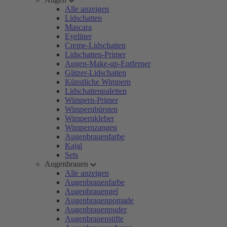
Alle anzeigen
Lidschatten
Mascara
Eyeliner
Creme-Lidschatten
Lidschatten-Primer
Augen-Make-up-Entferner
Glitzer-Lidschatten
Künstliche Wimpern
Lidschattenpaletten
Wimpern-Primer
Wimpernbürsten
Wimpernkleber
Wimpernzangen
Augenbrauenfarbe
Kajal
Sets
Augenbrauen
Alle anzeigen
Augenbrauenfarbe
Augenbrauengel
Augenbrauenpomade
Augenbrauenpuder
Augenbrauenstifte