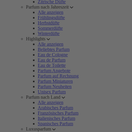
Zitrische Düfte
Parfum nach Jahreszeit
Alle anzeigen
Frühlingsdüfte
Herbstdüfte
Sommerdüfte
Winterdüfte
Highlights
Alle anzeigen
Beliebtes Parfum
Eau de Cologne
Eau de Parfum
Eau de Toilette
Parfum Angebote
Parfum auf Rechnung
Parfum Miniaturen
Parfum Neuheiten
Unisex Parfum
Parfum nach Land
Alle anzeigen
Arabisches Parfum
Französisches Parfum
Italienisches Parfum
Spanisches Parfum
Luxusparfum