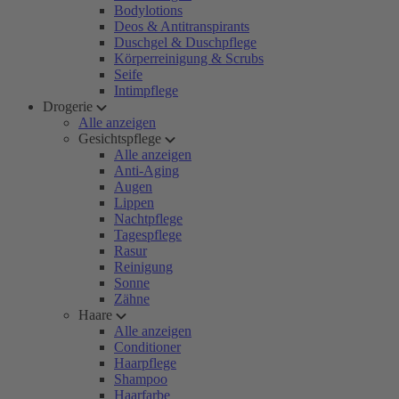
Bodylotions
Deos & Antitranspirants
Duschgel & Duschpflege
Körperreinigung & Scrubs
Seife
Intimpflege
Drogerie
Alle anzeigen
Gesichtspflege
Alle anzeigen
Anti-Aging
Augen
Lippen
Nachtpflege
Tagespflege
Rasur
Reinigung
Sonne
Zähne
Haare
Alle anzeigen
Conditioner
Haarpflege
Shampoo
Haarfarbe