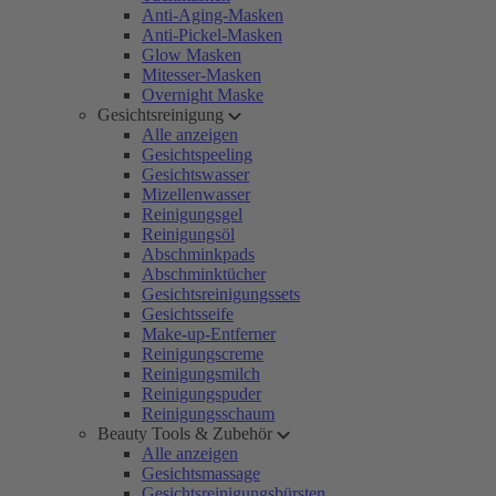
Anti-Aging-Masken
Anti-Pickel-Masken
Glow Masken
Mitesser-Masken
Overnight Maske
Gesichtsreinigung
Alle anzeigen
Gesichtspeeling
Gesichtswasser
Mizellenwasser
Reinigungsgel
Reinigungsöl
Abschminkpads
Abschminktücher
Gesichtsreinigungssets
Gesichtsseife
Make-up-Entferner
Reinigungscreme
Reinigungsmilch
Reinigungspuder
Reinigungsschaum
Beauty Tools & Zubehör
Alle anzeigen
Gesichtsmassage
Gesichtsreinigungsbürsten