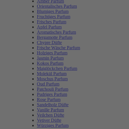
Amber Parfum
Orientalisches Parfum
Blumiges Parfum
Fruchtiges Parfum
Frisches Parfum
Apfel Parfum
Aromatisches Parfum
Bergamotte Parfum
Chypre Düfte
Frische Wäsche Parfum
Holziges Parfum
Jasmin Parfum
Kokos Parfum
Maiglöckchen Parfum
Molekül Parfum
Moschus Parfum
Oud Parfum
Patchouli Parfum
Pudriges Parfum
Rose Parfum
Sandelholz Düfte
Vanille Parfum
Veilchen Düfte
Vetiver Düfte
Würziges Parfum