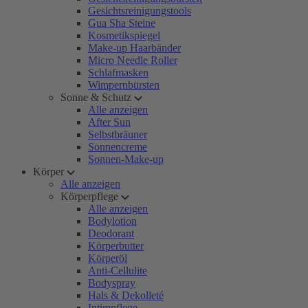
Gesichtsreinigungstools
Gua Sha Steine
Kosmetikspiegel
Make-up Haarbänder
Micro Needle Roller
Schlafmasken
Wimpernbürsten
Sonne & Schutz
Alle anzeigen
After Sun
Selbstbräuner
Sonnencreme
Sonnen-Make-up
Körper
Alle anzeigen
Körperpflege
Alle anzeigen
Bodylotion
Deodorant
Körperbutter
Körperöl
Anti-Cellulite
Bodyspray
Hals & Dekolleté
Intimpflege