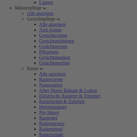
Lippen
Männerpflege
Alle anzeigen
Gesichtspflege
Alle anzeigen
Anti-Aging
Gesichtscreme
Gesichtsreinigung
Gesichtsserum
Pflegesets
Gesichtsmasken
Gesichtspeeling
Rasur
Alle anzeigen
Rasiercreme
Nassrasierer
After Shave Balsam & Lotion
Elektrische Rasierer & Trimmer
Rasierhobel & Zubehör
Herrenrasierer
Pre-Shave
Rasiergel
Rasiermesser
Rasierpinsel
Rasierschale