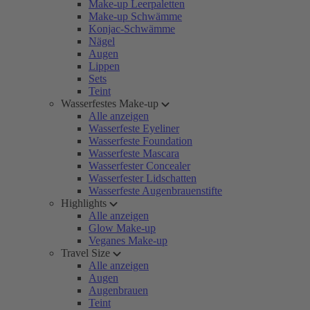
Make-up Leerpaletten
Make-up Schwämme
Konjac-Schwämme
Nägel
Augen
Lippen
Sets
Teint
Wasserfestes Make-up
Alle anzeigen
Wasserfeste Eyeliner
Wasserfeste Foundation
Wasserfeste Mascara
Wasserfester Concealer
Wasserfester Lidschatten
Wasserfeste Augenbrauenstifte
Highlights
Alle anzeigen
Glow Make-up
Veganes Make-up
Travel Size
Alle anzeigen
Augen
Augenbrauen
Teint