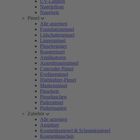
UV-Lampen
Nagelpflege
Nagelsets
Pinsel
Alle anzeigen
Foundationpinsel
Lidschattenpinsel
Lippenpinsel
Pinselreiniger
Rougepinsel
Applikatoren
Augenbrauenpinsel
Concealer-Pinsel
Eyelinerpinsel
Highlighter-Pinsel
Maskenpinsel
Pinselsets
Pinseltaschen
Puderpinsel
Puderquasten
Zubehör
Alle anzeigen
Anspitzer
Kosmetikspiegel & Schminkspiegel
Kosmetiktaschen