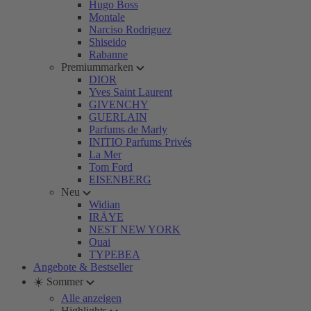
Hugo Boss
Montale
Narciso Rodriguez
Shiseido
Rabanne
Premiummarken
DIOR
Yves Saint Laurent
GIVENCHY
GUERLAIN
Parfums de Marly
INITIO Parfums Privés
La Mer
Tom Ford
EISENBERG
Neu
Widian
IRÄYE
NEST NEW YORK
Ouai
TYPEBEA
Angebote & Bestseller
☀️ Sommer
Alle anzeigen
Highlights