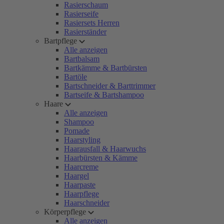
Rasierschaum
Rasierseife
Rasiersets Herren
Rasierständer
Bartpflege
Alle anzeigen
Bartbalsam
Bartkämme & Bartbürsten
Bartöle
Bartschneider & Barttrimmer
Bartseife & Bartshampoo
Haare
Alle anzeigen
Shampoo
Pomade
Haarstyling
Haarausfall & Haarwuchs
Haarbürsten & Kämme
Haarcreme
Haargel
Haarpaste
Haarpflege
Haarschneider
Körperpflege
Alle anzeigen