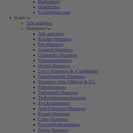
Bademäntel
Handtücher
Kosmetiktaschen
Haare
Alle anzeigen
Shampoos
Alle anzeigen
Keratin-Shampoo
Pre-Shampoo
Arganöl-Shampoo
Glättendes Shampoo
Volumenshampoo
Herren-Shampoo
2-in-1-Shampoo & -Conditioner
Naturkosmetik-Shampoo
Shampoo ohne Silikone & Co.
Silbershampoo
Teebaumöl-Shampoo
Tiefenreinigungsshampoo
Trockenshampoo
Anti-Schuppen-Shampoo
Repair-Shampoo
Color-Shampoo
Feuchtigkeitsshampoo
Festes Shampoo