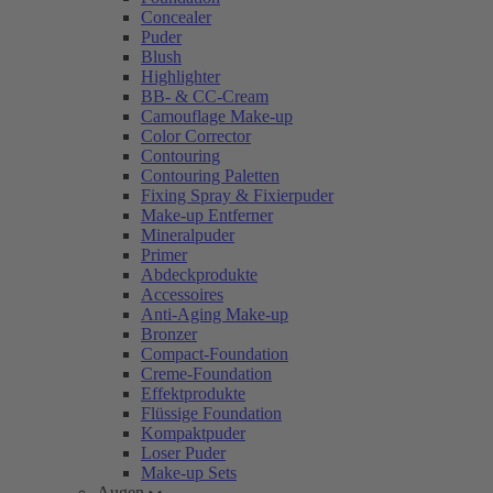
Concealer
Puder
Blush
Highlighter
BB- & CC-Cream
Camouflage Make-up
Color Corrector
Contouring
Contouring Paletten
Fixing Spray & Fixierpuder
Make-up Entferner
Mineralpuder
Primer
Abdeckprodukte
Accessoires
Anti-Aging Make-up
Bronzer
Compact-Foundation
Creme-Foundation
Effektprodukte
Flüssige Foundation
Kompaktpuder
Loser Puder
Make-up Sets
Augen