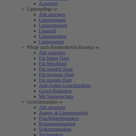
Augengel
Lippenpflege
Alle anzeigen
Lippenbalsam
Lippenmasken
Lippenöl
Lippenpeeling
Lippenserum
Pflege nach Hautbedürfnis/Hauttyp
Alle anzeigen
Für fettige Haut
Für Mischhaut
Für sensible Haut
Für trockene Haut
Für unreine Haut
Anti-Aging-Gesichtspflege
Gegen Rötungen
Mit Sonnenschutz
Gesichtsmasken
Alle anzeigen
Augen- & Lippenmasken
Feuchtigkeitsmasken
Reinigungsmasken
Schlammmasken
Tuchmasken