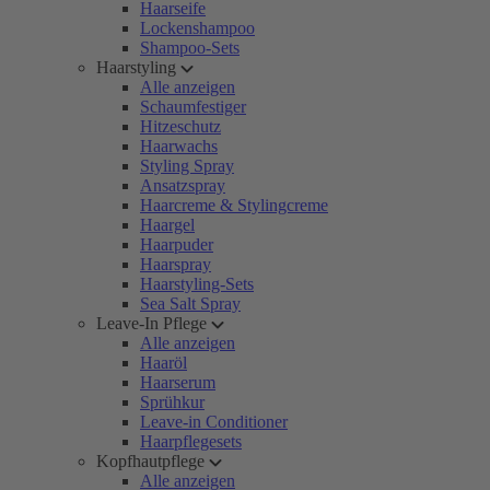
Haarseife
Lockenshampoo
Shampoo-Sets
Haarstyling
Alle anzeigen
Schaumfestiger
Hitzeschutz
Haarwachs
Styling Spray
Ansatzspray
Haarcreme & Stylingcreme
Haargel
Haarpuder
Haarspray
Haarstyling-Sets
Sea Salt Spray
Leave-In Pflege
Alle anzeigen
Haaröl
Haarserum
Sprühkur
Leave-in Conditioner
Haarpflegesets
Kopfhautpflege
Alle anzeigen