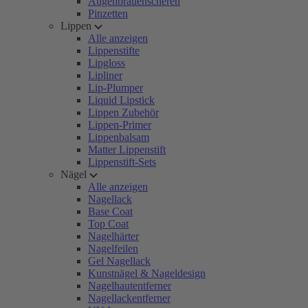
Augenbrauenscheren
Pinzetten
Lippen
Alle anzeigen
Lippenstifte
Lipgloss
Lipliner
Lip-Plumper
Liquid Lipstick
Lippen Zubehör
Lippen-Primer
Lippenbalsam
Matter Lippenstift
Lippenstift-Sets
Nägel
Alle anzeigen
Nagellack
Base Coat
Top Coat
Nagelhärter
Nagelfeilen
Gel Nagellack
Kunstnägel & Nageldesign
Nagelhautentferner
Nagellackentferner