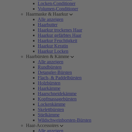
Locken-Conditioner
Volumen-Conditioner
Haarmaske & Haarkur
Alle anzeigen
Haarbutter
Haarkur trockenes Haar
Haarkur gefärbtes Haar
Haarkur Feuchtigkeit
Haarkur Keratin
Haarkur Locken
Haarbürsten & Kämme
Alle anzeigen
Rundbürsten
Detangler-Bürsten
Flach- & Paddelbürsten
Holzbürsten
Haarkämme
Haarschneidekämme
Kopfmassagebürsten
Lockenkämme
Skelettbürsten
Stielkämme
Wildschweinborsten-Bürsten
Haar-Accessoires
Alle anzeigen