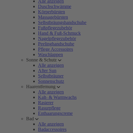
Alle anzeigen
Duschschwämme
Körperbürsten
Massagebürsten
Selbstbräungshandschuhe
Fußpflegezubehör
Hand & Fuß-Schmuck
Nagelpflegezubehör
Peelinghandschuhe
Pflege Accessoires
Waschlappen
Sonne & Schutz
Alle anzeigen
After Sun
Selbstbräuner
Sonnenschutz
Haarentfernung
Alle anzeigen
Kalt- & Warmwachs
Rasierer
Rasurpflege
Enthaarungscreme
Bad
Alle anzeigen
Badaccessoires