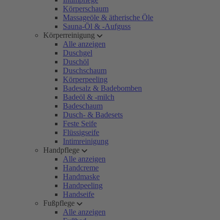
Körperschaum
Massageöle & ätherische Öle
Sauna-Öl & -Aufguss
Körperreinigung
Alle anzeigen
Duschgel
Duschöl
Duschschaum
Körperpeeling
Badesalz & Badebomben
Badeöl & -milch
Badeschaum
Dusch- & Badesets
Feste Seife
Flüssigseife
Intimreinigung
Handpflege
Alle anzeigen
Handcreme
Handmaske
Handpeeling
Handseife
Fußpflege
Alle anzeigen