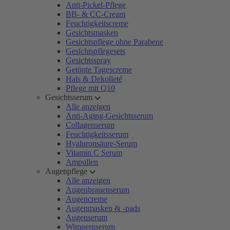
Anti-Pickel-Pflege
BB- & CC-Cream
Feuchtigkeitscreme
Gesichtsmasken
Gesichtspflege ohne Parabene
Gesichtspflegesets
Gesichtsspray
Getönte Tagescreme
Hals & Dekolleté
Pflege mit Q10
Gesichtsserum
Alle anzeigen
Anti-Aging-Gesichtsserum
Collagenserum
Feuchtigkeitsserum
Hyaluronsäure-Serum
Vitamin C Serum
Ampullen
Augenpflege
Alle anzeigen
Augenbrauenserum
Augencreme
Augenmasken & -pads
Augenserum
Wimpernserum