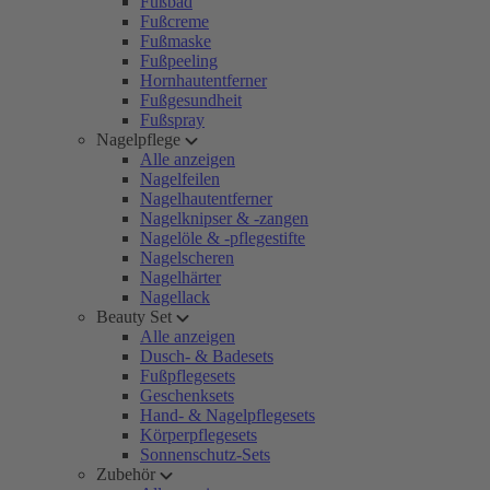
Fußbad
Fußcreme
Fußmaske
Fußpeeling
Hornhautentferner
Fußgesundheit
Fußspray
Nagelpflege
Alle anzeigen
Nagelfeilen
Nagelhautentferner
Nagelknipser & -zangen
Nagelöle & -pflegestifte
Nagelscheren
Nagelhärter
Nagellack
Beauty Set
Alle anzeigen
Dusch- & Badesets
Fußpflegesets
Geschenksets
Hand- & Nagelpflegesets
Körperpflegesets
Sonnenschutz-Sets
Zubehör