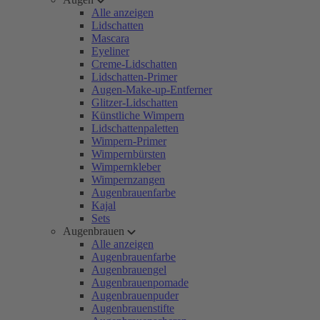
Alle anzeigen
Lidschatten
Mascara
Eyeliner
Creme-Lidschatten
Lidschatten-Primer
Augen-Make-up-Entferner
Glitzer-Lidschatten
Künstliche Wimpern
Lidschattenpaletten
Wimpern-Primer
Wimpernbürsten
Wimpernkleber
Wimpernzangen
Augenbrauenfarbe
Kajal
Sets
Augenbrauen
Alle anzeigen
Augenbrauenfarbe
Augenbrauengel
Augenbrauenpomade
Augenbrauenpuder
Augenbrauenstifte