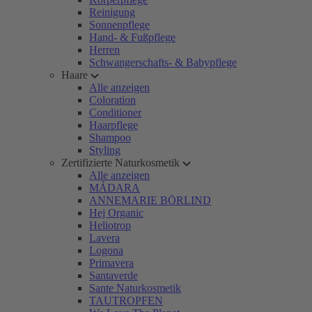
Reinigung
Sonnenpflege
Hand- & Fußpflege
Herren
Schwangerschafts- & Babypflege
Haare
Alle anzeigen
Coloration
Conditioner
Haarpflege
Shampoo
Styling
Zertifizierte Naturkosmetik
Alle anzeigen
MÁDARA
ANNEMARIE BÖRLIND
Hej Organic
Heliotrop
Lavera
Logona
Primavera
Santaverde
Sante Naturkosmetik
TAUTROPFEN