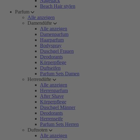
Nagellack
Beach Hair stylen
Parfum
Alle anzeigen
Damendüfte
Alle anzeigen
Damenparfum
Haarparfum
Bodyspray
Duschgel Frauen
Deodorants
Körperpflege
Duftseifen
Parfum Sets Damen
Herrendüfte
Alle anzeigen
Herrenparfum
After Shave
Körperpflege
Duschgel Männer
Deodorants
Herrenseife
Parfum Sets Herren
Duftnoten
Alle anzeigen