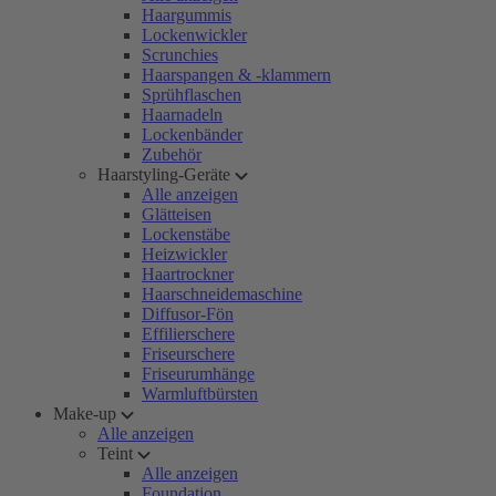
Haargummis
Lockenwickler
Scrunchies
Haarspangen & -klammern
Sprühflaschen
Haarnadeln
Lockenbänder
Zubehör
Haarstyling-Geräte
Alle anzeigen
Glätteisen
Lockenstäbe
Heizwickler
Haartrockner
Haarschneidemaschine
Diffusor-Fön
Effilierschere
Friseurschere
Friseurumhänge
Warmluftbürsten
Make-up
Alle anzeigen
Teint
Alle anzeigen
Foundation