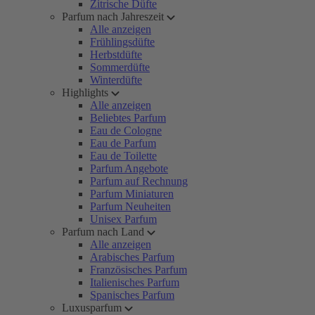
Zitrische Düfte
Parfum nach Jahreszeit
Alle anzeigen
Frühlingsdüfte
Herbstdüfte
Sommerdüfte
Winterdüfte
Highlights
Alle anzeigen
Beliebtes Parfum
Eau de Cologne
Eau de Parfum
Eau de Toilette
Parfum Angebote
Parfum auf Rechnung
Parfum Miniaturen
Parfum Neuheiten
Unisex Parfum
Parfum nach Land
Alle anzeigen
Arabisches Parfum
Französisches Parfum
Italienisches Parfum
Spanisches Parfum
Luxusparfum