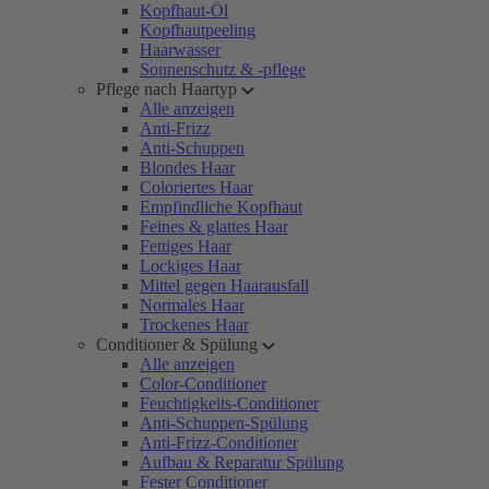
Kopfhaut-Öl
Kopfhautpeeling
Haarwasser
Sonnenschutz & -pflege
Pflege nach Haartyp
Alle anzeigen
Anti-Frizz
Anti-Schuppen
Blondes Haar
Coloriertes Haar
Empfindliche Kopfhaut
Feines & glattes Haar
Fettiges Haar
Lockiges Haar
Mittel gegen Haarausfall
Normales Haar
Trockenes Haar
Conditioner & Spülung
Alle anzeigen
Color-Conditioner
Feuchtigkeits-Conditioner
Anti-Schuppen-Spülung
Anti-Frizz-Conditioner
Aufbau & Reparatur Spülung
Fester Conditioner