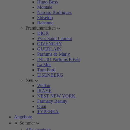
Hugo Boss
Montale
Narciso Rodriguez
Shiseido
Rabanne
Premiummarken
DIOR
Yves Saint Laurent
GIVENCHY
GUERLAIN
Parfums de Marly
INITIO Parfums Privés
La Mer
Tom Ford
EISENBERG
Neu
Widian
IRÄYE
NEST NEW YORK
Farmacy Beauty
Ouai
TYPEBEA
Angebote
☀️ Sommer
Alle anzeigen