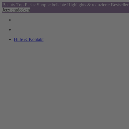
Beauty Top Picks: Shoppe beliebte Highlights & reduzierte Bestseller
Jetzt entdecken
Hilfe & Kontakt