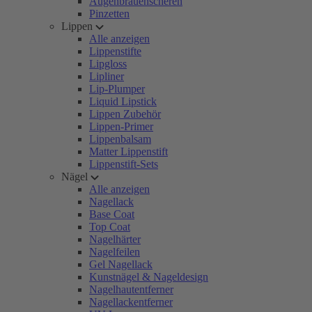
Augenbrauenscheren
Pinzetten
Lippen
Alle anzeigen
Lippenstifte
Lipgloss
Lipliner
Lip-Plumper
Liquid Lipstick
Lippen Zubehör
Lippen-Primer
Lippenbalsam
Matter Lippenstift
Lippenstift-Sets
Nägel
Alle anzeigen
Nagellack
Base Coat
Top Coat
Nagelhärter
Nagelfeilen
Gel Nagellack
Kunstnägel & Nageldesign
Nagelhautentferner
Nagellackentferner