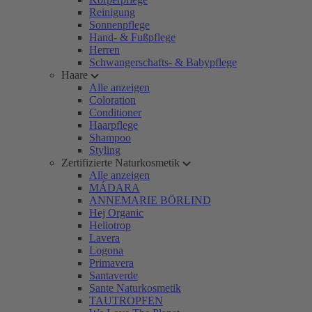
Reinigung
Sonnenpflege
Hand- & Fußpflege
Herren
Schwangerschafts- & Babypflege
Haare
Alle anzeigen
Coloration
Conditioner
Haarpflege
Shampoo
Styling
Zertifizierte Naturkosmetik
Alle anzeigen
MÁDARA
ANNEMARIE BÖRLIND
Hej Organic
Heliotrop
Lavera
Logona
Primavera
Santaverde
Sante Naturkosmetik
TAUTROPFEN