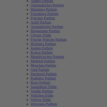
Amber Parfum
Orientalisches Parfum
Blumiges Parfum
Fruchtiges Parfum
Frisches Parfum
Apfel Parfum
Aromatisches Parfum
Bergamotte Parfum
Chypre Düfte
Frische Wäsche Parfum
Holziges Parfum
Jasmin Parfum
Kokos Parfum
Maiglöckchen Parfum
Molekül Parfum
Moschus Parfum
Oud Parfum
Patchouli Parfum
Pudriges Parfum
Rose Parfum
Sandelholz Düfte
Vanille Parfum
Veilchen Düfte
Vetiver Düfte
Würziges Parfum