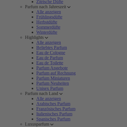
Zitrische Düfte
Parfum nach Jahreszeit
Alle anzeigen
Frühlingsdüfte
Herbstdüfte
Sommerdüfte
Winterdüfte
Highlights
Alle anzeigen
Beliebtes Parfum
Eau de Cologne
Eau de Parfum
Eau de Toilette
Parfum Angebote
Parfum auf Rechnung
Parfum Miniaturen
Parfum Neuheiten
Unisex Parfum
Parfum nach Land
Alle anzeigen
Arabisches Parfum
Französisches Parfum
Italienisches Parfum
Spanisches Parfum
Luxusparfum