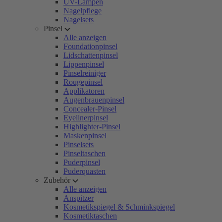
UV-Lampen
Nagelpflege
Nagelsets
Pinsel
Alle anzeigen
Foundationpinsel
Lidschattenpinsel
Lippenpinsel
Pinselreiniger
Rougepinsel
Applikatoren
Augenbrauenpinsel
Concealer-Pinsel
Eyelinerpinsel
Highlighter-Pinsel
Maskenpinsel
Pinselsets
Pinseltaschen
Puderpinsel
Puderquasten
Zubehör
Alle anzeigen
Anspitzer
Kosmetikspiegel & Schminkspiegel
Kosmetiktaschen