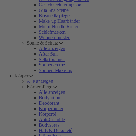
Gesichtsreinigungstools
Gua Sha Steine
Kosmetikspiegel
Make-up Haarbänder
Micro Needle Roller
Schlafmasken
Wimpernbürsten
Sonne & Schutz
Alle anzeigen
After Sun
Selbstbräuner
Sonnencreme
Sonnen-Make-up
Körper
Alle anzeigen
Körperpflege
Alle anzeigen
Bodylotion
Deodorant
Körperbutter
Körperöl
Anti-Cellulite
Bodyspray
Hals & Dekolleté
Intimpflege