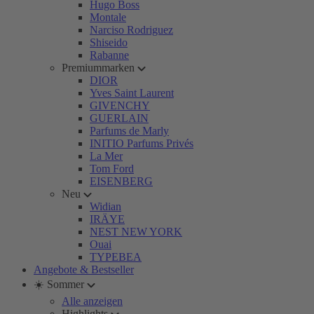
Hugo Boss
Montale
Narciso Rodriguez
Shiseido
Rabanne
Premiummarken
DIOR
Yves Saint Laurent
GIVENCHY
GUERLAIN
Parfums de Marly
INITIO Parfums Privés
La Mer
Tom Ford
EISENBERG
Neu
Widian
IRÄYE
NEST NEW YORK
Ouai
TYPEBEA
Angebote & Bestseller
☀️ Sommer
Alle anzeigen
Highlights