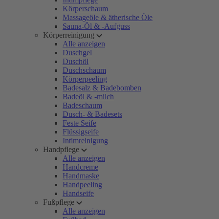
Körperschaum
Massageöle & ätherische Öle
Sauna-Öl & -Aufguss
Körperreinigung
Alle anzeigen
Duschgel
Duschöl
Duschschaum
Körperpeeling
Badesalz & Badebomben
Badeöl & -milch
Badeschaum
Dusch- & Badesets
Feste Seife
Flüssigseife
Intimreinigung
Handpflege
Alle anzeigen
Handcreme
Handmaske
Handpeeling
Handseife
Fußpflege
Alle anzeigen