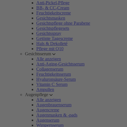
Anti-Pickel-Pflege
BB- & CC-Cream
Feuchtigkeitscreme
Gesichtsmasken
Gesichtspflege ohne Parabene
Gesichtspflegesets
Gesichtsspray
Getönte Tagescreme
Hals & Dekolleté
Pflege mit Q10
Gesichtsserum
Alle anzeigen
Anti-Aging-Gesichtsserum
Collagenserum
Feuchtigkeitsserum
Hyaluronsäure-Serum
Vitamin C Serum
Ampullen
Augenpflege
Alle anzeigen
Augenbrauenserum
Augencreme
Augenmasken & -pads
Augenserum
Wimpernserum