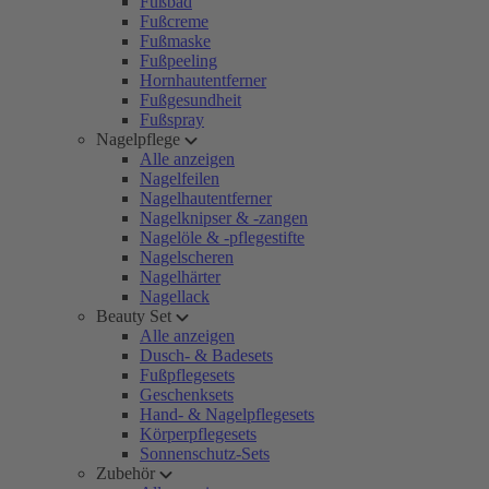
Fußbad
Fußcreme
Fußmaske
Fußpeeling
Hornhautentferner
Fußgesundheit
Fußspray
Nagelpflege
Alle anzeigen
Nagelfeilen
Nagelhautentferner
Nagelknipser & -zangen
Nagelöle & -pflegestifte
Nagelscheren
Nagelhärter
Nagellack
Beauty Set
Alle anzeigen
Dusch- & Badesets
Fußpflegesets
Geschenksets
Hand- & Nagelpflegesets
Körperpflegesets
Sonnenschutz-Sets
Zubehör