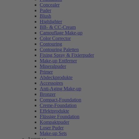
Concealer
Puder
Blush
Highlighter
BB- & CC-Cream
Camouflage Make-up
Color Corrector
Contouring
Contouring Paletten
Fixing Spray & Fixierpuder
Make-up Entferner
Mineralpuder
Primer
Abdeckprodukte
Accessoires
Anti-Aging Make-up
Bronzer
Compact-Foundation
Creme-Foundation
Effektprodukte
Flüssige Foundation
Kompaktpuder
Loser Puder
Make-up Sets
Augen