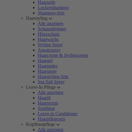
Haarseife
Lockenshampoo
Shampoo-Sets
Haarstyling
Alle anzeigen
Schaumfestiger
Hitzeschutz
Haarwachs
Styling Spray
Ansatzspray
Haarcreme & Stylingcreme
Haargel
Haarpuder
Haarspray
Haarstyling-Sets
Sea Salt Spray
Leave-In Pflege
Alle anzeigen
Haaröl
Haarserum
Sprühkur
Leave-in Conditioner
Haarpflegesets
Kopfhautpflege
Alle anzeigen