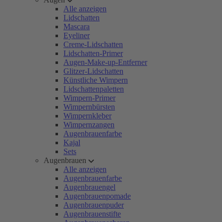
Alle anzeigen
Lidschatten
Mascara
Eyeliner
Creme-Lidschatten
Lidschatten-Primer
Augen-Make-up-Entferner
Glitzer-Lidschatten
Künstliche Wimpern
Lidschattenpaletten
Wimpern-Primer
Wimpernbürsten
Wimpernkleber
Wimpernzangen
Augenbrauenfarbe
Kajal
Sets
Augenbrauen
Alle anzeigen
Augenbrauenfarbe
Augenbrauengel
Augenbrauenpomade
Augenbrauenpuder
Augenbrauenstifte