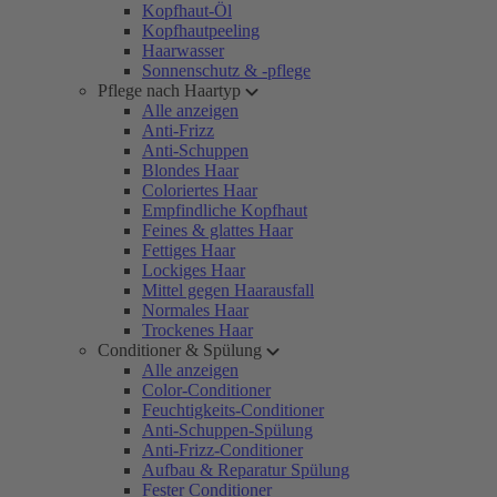
Kopfhaut-Öl
Kopfhautpeeling
Haarwasser
Sonnenschutz & -pflege
Pflege nach Haartyp
Alle anzeigen
Anti-Frizz
Anti-Schuppen
Blondes Haar
Coloriertes Haar
Empfindliche Kopfhaut
Feines & glattes Haar
Fettiges Haar
Lockiges Haar
Mittel gegen Haarausfall
Normales Haar
Trockenes Haar
Conditioner & Spülung
Alle anzeigen
Color-Conditioner
Feuchtigkeits-Conditioner
Anti-Schuppen-Spülung
Anti-Frizz-Conditioner
Aufbau & Reparatur Spülung
Fester Conditioner