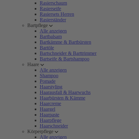
Rasierschaum
Rasierseife
Rasiersets Herren
Rasierständer
Bartpflege
Alle anzeigen
Bartbalsam
Bartkämme & Bartbürsten
Bartöle
Bartschneider & Barttrimmer
Bartseife & Bartshampoo
Haare
Alle anzeigen
Shampoo
Pomade
Haarstyling
Haarausfall & Haarwuchs
Haarbürsten & Kämme
Haarcreme
Haargel
Haarpaste
Haarpflege
Haarschneider
Körperpflege
Alle anzeigen