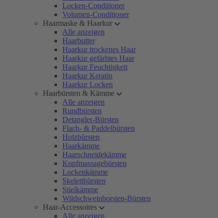
Locken-Conditioner
Volumen-Conditioner
Haarmaske & Haarkur
Alle anzeigen
Haarbutter
Haarkur trockenes Haar
Haarkur gefärbtes Haar
Haarkur Feuchtigkeit
Haarkur Keratin
Haarkur Locken
Haarbürsten & Kämme
Alle anzeigen
Rundbürsten
Detangler-Bürsten
Flach- & Paddelbürsten
Holzbürsten
Haarkämme
Haarschneidekämme
Kopfmassagebürsten
Lockenkämme
Skelettbürsten
Stielkämme
Wildschweinborsten-Bürsten
Haar-Accessoires
Alle anzeigen