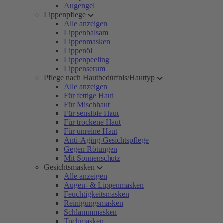
Augengel
Lippenpflege
Alle anzeigen
Lippenbalsam
Lippenmasken
Lippenöl
Lippenpeeling
Lippenserum
Pflege nach Hautbedürfnis/Hauttyp
Alle anzeigen
Für fettige Haut
Für Mischhaut
Für sensible Haut
Für trockene Haut
Für unreine Haut
Anti-Aging-Gesichtspflege
Gegen Rötungen
Mit Sonnenschutz
Gesichtsmasken
Alle anzeigen
Augen- & Lippenmasken
Feuchtigkeitsmasken
Reinigungsmasken
Schlammmasken
Tuchmasken