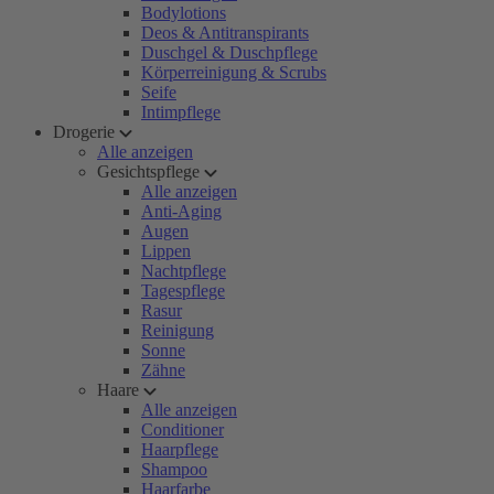
Bodylotions
Deos & Antitranspirants
Duschgel & Duschpflege
Körperreinigung & Scrubs
Seife
Intimpflege
Drogerie
Alle anzeigen
Gesichtspflege
Alle anzeigen
Anti-Aging
Augen
Lippen
Nachtpflege
Tagespflege
Rasur
Reinigung
Sonne
Zähne
Haare
Alle anzeigen
Conditioner
Haarpflege
Shampoo
Haarfarbe