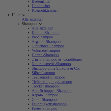
Bademäntel
Handtücher
Kosmetiktaschen
Haare
Alle anzeigen
Shampoos
Alle anzeigen
Keratin-Shampoo
Pre-Shampoo
Arganöl-Shampoo
Glättendes Shampoo
Volumenshampoo
Herren-Shampoo
2-in-1-Shampoo & -Conditioner
Naturkosmetik-Shampoo
Shampoo ohne Silikone & Co.
Silbershampoo
Teebaumöl-Shampoo
Tiefenreinigungsshampoo
Trockenshampoo
Anti-Schuppen-Shampoo
Repair-Shampoo
Color-Shampoo
Feuchtigkeitsshampoo
Festes Shampoo