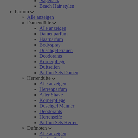
Nagellack
Beach Hair stylen
Parfum
Alle anzeigen
Damendüfte
Alle anzeigen
Damenparfum
Haarparfum
Bodyspray
Duschgel Frauen
Deodorants
Körperpflege
Duftseifen
Parfum Sets Damen
Herrendüfte
Alle anzeigen
Herrenparfum
After Shave
Körperpflege
Duschgel Männer
Deodorants
Herrenseife
Parfum Sets Herren
Duftnoten
Alle anzeigen