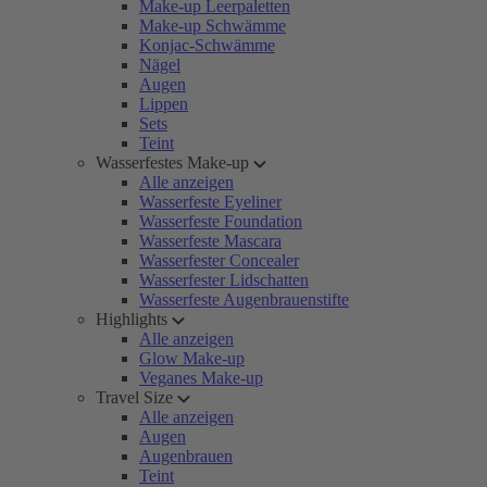
Make-up Leerpaletten
Make-up Schwämme
Konjac-Schwämme
Nägel
Augen
Lippen
Sets
Teint
Wasserfestes Make-up
Alle anzeigen
Wasserfeste Eyeliner
Wasserfeste Foundation
Wasserfeste Mascara
Wasserfester Concealer
Wasserfester Lidschatten
Wasserfeste Augenbrauenstifte
Highlights
Alle anzeigen
Glow Make-up
Veganes Make-up
Travel Size
Alle anzeigen
Augen
Augenbrauen
Teint