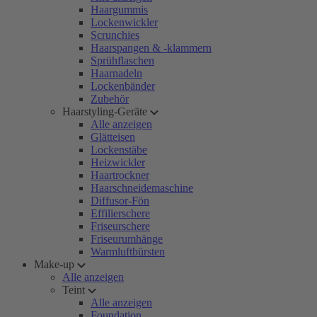
Haargummis
Lockenwickler
Scrunchies
Haarspangen & -klammern
Sprühflaschen
Haarnadeln
Lockenbänder
Zubehör
Haarstyling-Geräte
Alle anzeigen
Glätteisen
Lockenstäbe
Heizwickler
Haartrockner
Haarschneidemaschine
Diffusor-Fön
Effilierschere
Friseurschere
Friseurumhänge
Warmluftbürsten
Make-up
Alle anzeigen
Teint
Alle anzeigen
Foundation