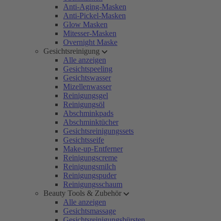
Anti-Aging-Masken
Anti-Pickel-Masken
Glow Masken
Mitesser-Masken
Overnight Maske
Gesichtsreinigung
Alle anzeigen
Gesichtspeeling
Gesichtswasser
Mizellenwasser
Reinigungsgel
Reinigungsöl
Abschminkpads
Abschminktücher
Gesichtsreinigungssets
Gesichtsseife
Make-up-Entferner
Reinigungscreme
Reinigungsmilch
Reinigungspuder
Reinigungsschaum
Beauty Tools & Zubehör
Alle anzeigen
Gesichtsmassage
Gesichtsreinigungsbürsten