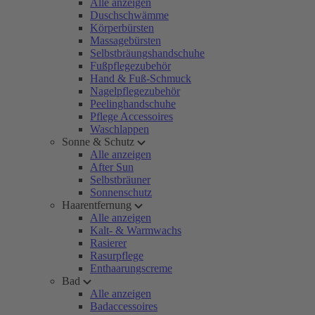
Alle anzeigen
Duschschwämme
Körperbürsten
Massagebürsten
Selbstbräungshandschuhe
Fußpflegezubehör
Hand & Fuß-Schmuck
Nagelpflegezubehör
Peelinghandschuhe
Pflege Accessoires
Waschlappen
Sonne & Schutz
Alle anzeigen
After Sun
Selbstbräuner
Sonnenschutz
Haarentfernung
Alle anzeigen
Kalt- & Warmwachs
Rasierer
Rasurpflege
Enthaarungscreme
Bad
Alle anzeigen
Badaccessoires