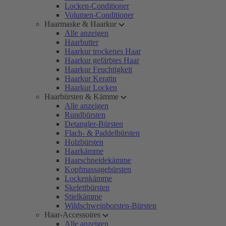
Locken-Conditioner
Volumen-Conditioner
Haarmaske & Haarkur
Alle anzeigen
Haarbutter
Haarkur trockenes Haar
Haarkur gefärbtes Haar
Haarkur Feuchtigkeit
Haarkur Keratin
Haarkur Locken
Haarbürsten & Kämme
Alle anzeigen
Rundbürsten
Detangler-Bürsten
Flach- & Paddelbürsten
Holzbürsten
Haarkämme
Haarschneidekämme
Kopfmassagebürsten
Lockenkämme
Skelettbürsten
Stielkämme
Wildschweinborsten-Bürsten
Haar-Accessoires
Alle anzeigen