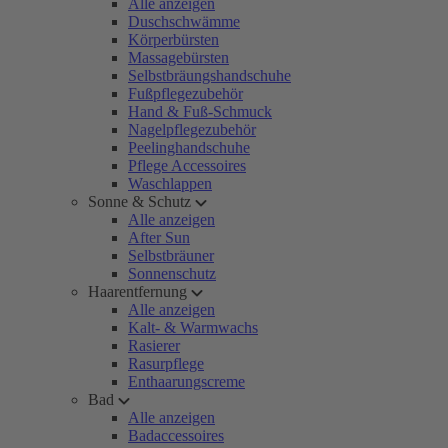
Alle anzeigen
Duschschwämme
Körperbürsten
Massagebürsten
Selbstbräungshandschuhe
Fußpflegezubehör
Hand & Fuß-Schmuck
Nagelpflegezubehör
Peelinghandschuhe
Pflege Accessoires
Waschlappen
Sonne & Schutz
Alle anzeigen
After Sun
Selbstbräuner
Sonnenschutz
Haarentfernung
Alle anzeigen
Kalt- & Warmwachs
Rasierer
Rasurpflege
Enthaarungscreme
Bad
Alle anzeigen
Badaccessoires