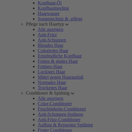
Kopfhaut-Öl
Kopfhautpeeling
Haarwasser
Sonnenschutz & -pflege
Pflege nach Haartyp
Alle anzeigen
Anti-Frizz
Anti-Schuppen
Blondes Haar
Coloriertes Haar
Empfindliche Kopfhaut
Feines & glattes Haar
Fettiges Haar
Lockiges Haar
Mittel gegen Haarausfall
Normales Haar
Trockenes Haar
Conditioner & Spülung
Alle anzeigen
Color-Conditioner
Feuchtigkeits-Conditioner
Anti-Schuppen-Spülung
Anti-Frizz-Conditioner
Aufbau & Reparatur Spülung
Fester Conditioner