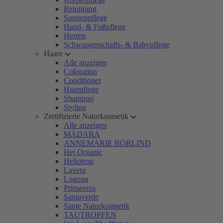
Reinigung
Sonnenpflege
Hand- & Fußpflege
Herren
Schwangerschafts- & Babypflege
Haare
Alle anzeigen
Coloration
Conditioner
Haarpflege
Shampoo
Styling
Zertifizierte Naturkosmetik
Alle anzeigen
MÁDARA
ANNEMARIE BÖRLIND
Hej Organic
Heliotrop
Lavera
Logona
Primavera
Santaverde
Sante Naturkosmetik
TAUTROPFEN