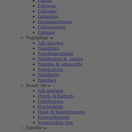
Fußbad
Fußcreme
Fußmaske
Fußpeeling
Hornhautentferner
Fußgesundheit
Fußspray
Nagelpflege
Alle anzeigen
Nagelfeilen
Nagelhautentferner
Nagelknipser & -zangen
Nagelöle & -pflegestifte
Nagelscheren
Nagelhärter
Nagellack
Beauty Set
Alle anzeigen
Dusch- & Badesets
Fußpflegesets
Geschenksets
Hand- & Nagelpflegesets
Körperpflegesets
Sonnenschutz-Sets
Zubehör