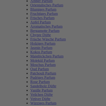
Amber Parfum
Orientalisches Parfum
Blumiges Parfum
Fruchtiges Parfum
Frisches Parfum
Apfel Parfum
Aromatisches Parfum
Bergamotte Parfum
Chypre Düfte
Frische Wäsche Parfum
Holziges Parfum
Jasmin Parfum
Kokos Parfum
Maiglöckchen Parfum
Molekül Parfum
Moschus Parfum
Oud Parfum
Patchouli Parfum
Pudriges Parfum
Rose Parfum
Sandelholz Düfte
Vanille Parfum
Veilchen Düfte
Vetiver Düfte
Würziges Parfum