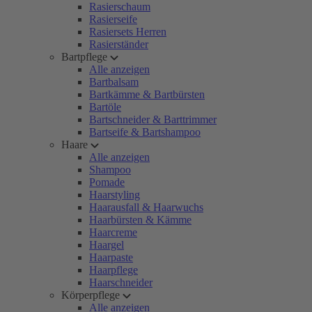
Rasierschaum
Rasierseife
Rasiersets Herren
Rasierständer
Bartpflege
Alle anzeigen
Bartbalsam
Bartkämme & Bartbürsten
Bartöle
Bartschneider & Barttrimmer
Bartseife & Bartshampoo
Haare
Alle anzeigen
Shampoo
Pomade
Haarstyling
Haarausfall & Haarwuchs
Haarbürsten & Kämme
Haarcreme
Haargel
Haarpaste
Haarpflege
Haarschneider
Körperpflege
Alle anzeigen