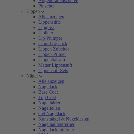
Augenbrauenscheren
Pinzetten
Lippen
Alle anzeigen
Lippenstifte
Lipgloss
Lipliner
Lip-Plumper
Liquid Lipstick
Lippen Zubehör
Lippen-Primer
Lippenbalsam
Matter Lippenstift
Lippenstift-Sets
Nägel
Alle anzeigen
Nagellack
Base Coat
Top Coat
Nagelhärter
Nagelfeilen
Gel Nagellack
Kunstnägel & Nageldesign
Nagelhautentferner
Nagellackentferner