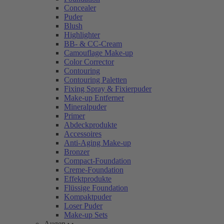
Concealer
Puder
Blush
Highlighter
BB- & CC-Cream
Camouflage Make-up
Color Corrector
Contouring
Contouring Paletten
Fixing Spray & Fixierpuder
Make-up Entferner
Mineralpuder
Primer
Abdeckprodukte
Accessoires
Anti-Aging Make-up
Bronzer
Compact-Foundation
Creme-Foundation
Effektprodukte
Flüssige Foundation
Kompaktpuder
Loser Puder
Make-up Sets
Augen