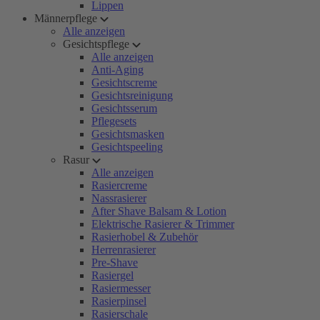
Lippen
Männerpflege
Alle anzeigen
Gesichtspflege
Alle anzeigen
Anti-Aging
Gesichtscreme
Gesichtsreinigung
Gesichtsserum
Pflegesets
Gesichtsmasken
Gesichtspeeling
Rasur
Alle anzeigen
Rasiercreme
Nassrasierer
After Shave Balsam & Lotion
Elektrische Rasierer & Trimmer
Rasierhobel & Zubehör
Herrenrasierer
Pre-Shave
Rasiergel
Rasiermesser
Rasierpinsel
Rasierschale