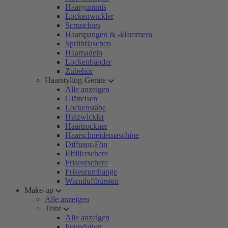
Haargummis
Lockenwickler
Scrunchies
Haarspangen & -klammern
Sprühflaschen
Haarnadeln
Lockenbänder
Zubehör
Haarstyling-Geräte
Alle anzeigen
Glätteisen
Lockenstäbe
Heizwickler
Haartrockner
Haarschneidemaschine
Diffusor-Fön
Effilierschere
Friseurschere
Friseurumhänge
Warmluftbürsten
Make-up
Alle anzeigen
Teint
Alle anzeigen
Foundation