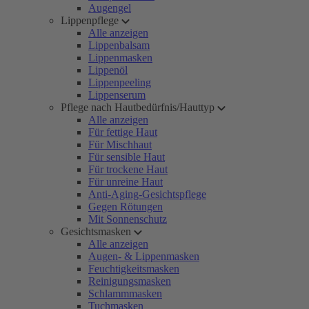
Augengel
Lippenpflege
Alle anzeigen
Lippenbalsam
Lippenmasken
Lippenöl
Lippenpeeling
Lippenserum
Pflege nach Hautbedürfnis/Hauttyp
Alle anzeigen
Für fettige Haut
Für Mischhaut
Für sensible Haut
Für trockene Haut
Für unreine Haut
Anti-Aging-Gesichtspflege
Gegen Rötungen
Mit Sonnenschutz
Gesichtsmasken
Alle anzeigen
Augen- & Lippenmasken
Feuchtigkeitsmasken
Reinigungsmasken
Schlammmasken
Tuchmasken