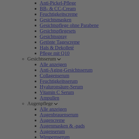
Anti-Pickel-Pflege
BB- & CC-Cream
Feuchtigkeitscreme
Gesichtsmasken
Gesichtspflege ohne Parabene
Gesichtspflegesets
Gesichtsspray
Getönte Tagescreme
Hals & Dekolleté
Pflege mit Q10
Gesichtsserum
Alle anzeigen
Anti-Aging-Gesichtsserum
Collagenserum
Feuchtigkeitsserum
Hyaluronsäure-Serum
Vitamin C Serum
Ampullen
Augenpflege
Alle anzeigen
Augenbrauenserum
Augencreme
Augenmasken & -pads
Augenserum
Wimpernserum