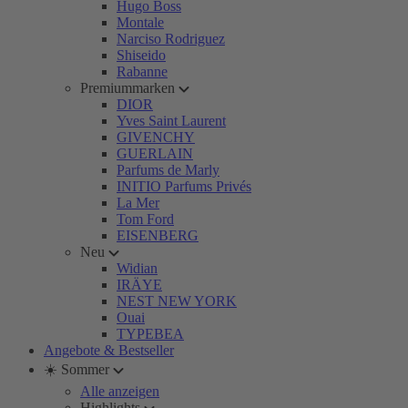
Hugo Boss
Montale
Narciso Rodriguez
Shiseido
Rabanne
Premiummarken
DIOR
Yves Saint Laurent
GIVENCHY
GUERLAIN
Parfums de Marly
INITIO Parfums Privés
La Mer
Tom Ford
EISENBERG
Neu
Widian
IRÄYE
NEST NEW YORK
Ouai
TYPEBEA
Angebote & Bestseller
☀️ Sommer
Alle anzeigen
Highlights