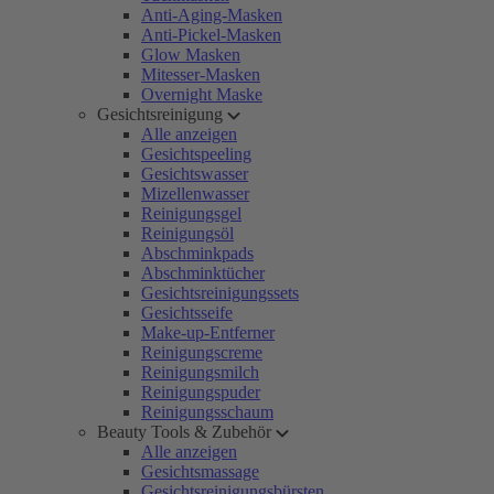
Anti-Aging-Masken
Anti-Pickel-Masken
Glow Masken
Mitesser-Masken
Overnight Maske
Gesichtsreinigung
Alle anzeigen
Gesichtspeeling
Gesichtswasser
Mizellenwasser
Reinigungsgel
Reinigungsöl
Abschminkpads
Abschminktücher
Gesichtsreinigungssets
Gesichtsseife
Make-up-Entferner
Reinigungscreme
Reinigungsmilch
Reinigungspuder
Reinigungsschaum
Beauty Tools & Zubehör
Alle anzeigen
Gesichtsmassage
Gesichtsreinigungsbürsten