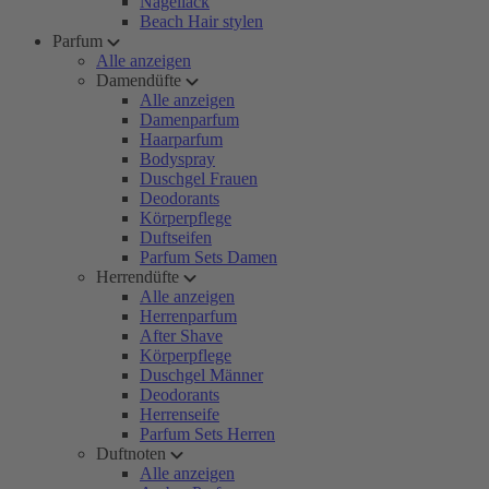
Nagellack
Beach Hair stylen
Parfum
Alle anzeigen
Damendüfte
Alle anzeigen
Damenparfum
Haarparfum
Bodyspray
Duschgel Frauen
Deodorants
Körperpflege
Duftseifen
Parfum Sets Damen
Herrendüfte
Alle anzeigen
Herrenparfum
After Shave
Körperpflege
Duschgel Männer
Deodorants
Herrenseife
Parfum Sets Herren
Duftnoten
Alle anzeigen