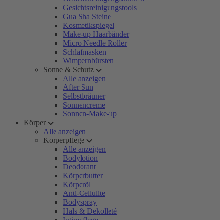
Gesichtsreinigungstools
Gua Sha Steine
Kosmetikspiegel
Make-up Haarbänder
Micro Needle Roller
Schlafmasken
Wimpernbürsten
Sonne & Schutz
Alle anzeigen
After Sun
Selbstbräuner
Sonnencreme
Sonnen-Make-up
Körper
Alle anzeigen
Körperpflege
Alle anzeigen
Bodylotion
Deodorant
Körperbutter
Körperöl
Anti-Cellulite
Bodyspray
Hals & Dekolleté
Intimpflege