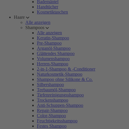
Bademäntel
Handtücher
Kosmetiktaschen
Haare
Alle anzeigen
Shampoos
Alle anzeigen
Keratin-Shampoo
Pre-Shampoo
Arganöl-Shampoo
Glättendes Shampoo
Volumenshampoo
Herren-Shampoo
2-in-1-Shampoo & -Conditioner
Naturkosmetik-Shampoo
Shampoo ohne Silikone & Co.
Silbershampoo
Teebaumöl-Shampoo
Tiefenreinigungsshampoo
Trockenshampoo
Anti-Schuppen-Shampoo
Repair-Shampoo
Color-Shampoo
Feuchtigkeitsshampoo
Festes Shampoo