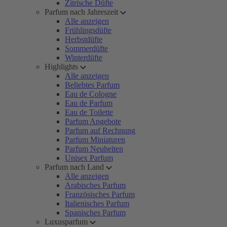
Zitrische Düfte
Parfum nach Jahreszeit
Alle anzeigen
Frühlingsdüfte
Herbstdüfte
Sommerdüfte
Winterdüfte
Highlights
Alle anzeigen
Beliebtes Parfum
Eau de Cologne
Eau de Parfum
Eau de Toilette
Parfum Angebote
Parfum auf Rechnung
Parfum Miniaturen
Parfum Neuheiten
Unisex Parfum
Parfum nach Land
Alle anzeigen
Arabisches Parfum
Französisches Parfum
Italienisches Parfum
Spanisches Parfum
Luxusparfum