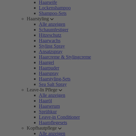
Haarseife
Lockenshampoo
Shampoo-Sets
Haarstyling
Alle anzeigen
Schaumfestiger
Hitzeschutz
Haarwachs
Styling Spray
Ansatzspray
Haarcreme & Stylingcreme
Haargel
Haarpuder
Haarspray
Haarstyling-Sets
Sea Salt Spray
Leave-In Pflege
Alle anzeigen
Haaröl
Haarserum
Sprühkur
Leave-in Conditioner
Haarpflegesets
Kopfhautpflege
Alle anzeigen