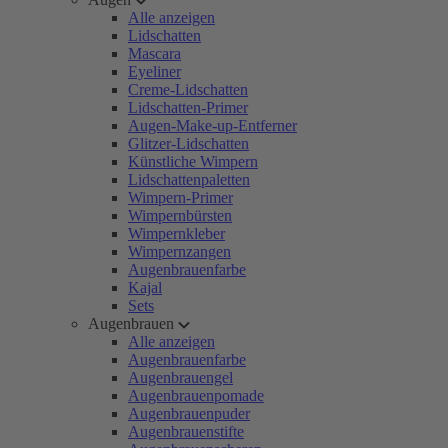
Alle anzeigen
Lidschatten
Mascara
Eyeliner
Creme-Lidschatten
Lidschatten-Primer
Augen-Make-up-Entferner
Glitzer-Lidschatten
Künstliche Wimpern
Lidschattenpaletten
Wimpern-Primer
Wimpernbürsten
Wimpernkleber
Wimpernzangen
Augenbrauenfarbe
Kajal
Sets
Augenbrauen
Alle anzeigen
Augenbrauenfarbe
Augenbrauengel
Augenbrauenpomade
Augenbrauenpuder
Augenbrauenstifte