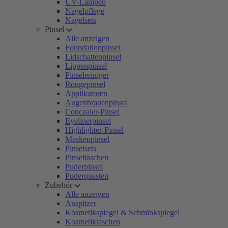
UV-Lampen
Nagelpflege
Nagelsets
Pinsel
Alle anzeigen
Foundationpinsel
Lidschattenpinsel
Lippenpinsel
Pinselreiniger
Rougepinsel
Applikatoren
Augenbrauenpinsel
Concealer-Pinsel
Eyelinerpinsel
Highlighter-Pinsel
Maskenpinsel
Pinselsets
Pinseltaschen
Puderpinsel
Puderquasten
Zubehör
Alle anzeigen
Anspitzer
Kosmetikspiegel & Schminkspiegel
Kosmetiktaschen