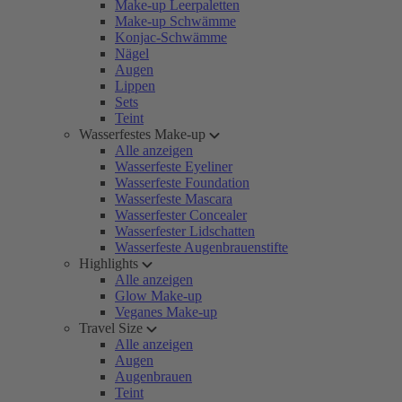
Make-up Leerpaletten
Make-up Schwämme
Konjac-Schwämme
Nägel
Augen
Lippen
Sets
Teint
Wasserfestes Make-up
Alle anzeigen
Wasserfeste Eyeliner
Wasserfeste Foundation
Wasserfeste Mascara
Wasserfester Concealer
Wasserfester Lidschatten
Wasserfeste Augenbrauenstifte
Highlights
Alle anzeigen
Glow Make-up
Veganes Make-up
Travel Size
Alle anzeigen
Augen
Augenbrauen
Teint