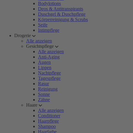
Bodylotions
Deos & Antitranspirants
Duschgel & Duschpflege
Körperreinigung & Scrubs
Seife
Intimpflege
Drogerie
Alle anzeigen
Gesichtspflege
Alle anzeigen
Anti-Aging
Augen
Lippen
Nachtpflege
Tagespflege
Rasur
Reinigung
Sonne
Zähne
Haare
Alle anzeigen
Conditioner
Haarpflege
Shampoo
Haarfarbe