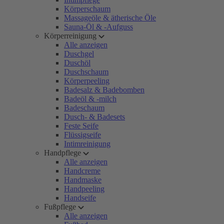
Körperschaum
Massageöle & ätherische Öle
Sauna-Öl & -Aufguss
Körperreinigung
Alle anzeigen
Duschgel
Duschöl
Duschschaum
Körperpeeling
Badesalz & Badebomben
Badeöl & -milch
Badeschaum
Dusch- & Badesets
Feste Seife
Flüssigseife
Intimreinigung
Handpflege
Alle anzeigen
Handcreme
Handmaske
Handpeeling
Handseife
Fußpflege
Alle anzeigen