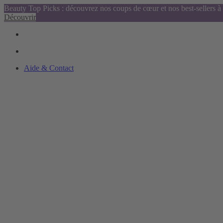
Beauty Top Picks : découvrez nos coups de cœur et nos best-sellers à 
Découvrir
Aide & Contact