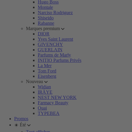
Hugo Boss
Montale
Narciso Rodriguez
Shiseido
Rabanne
Marques premium
DIOR
Yves Saint Laurent
GIVENCHY
GUERLAIN
Parfums de Marly
INITIO Parfums Privés
La Mer
Tom Ford
Eisenberg
Nouveau
Widian
IRÄYE
NEST NEW YORK
Farmacy Beauty
Ouai
TYPEBEA
Promos
☀️ Été
Tout afficher