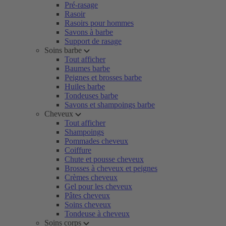
Pré-rasage
Rasoir
Rasoirs pour hommes
Savons à barbe
Support de rasage
Soins barbe
Tout afficher
Baumes barbe
Peignes et brosses barbe
Huiles barbe
Tondeuses barbe
Savons et shampoings barbe
Cheveux
Tout afficher
Shampoings
Pommades cheveux
Coiffure
Chute et pousse cheveux
Brosses à cheveux et peignes
Crèmes cheveux
Gel pour les cheveux
Pâtes cheveux
Soins cheveux
Tondeuse à cheveux
Soins corps