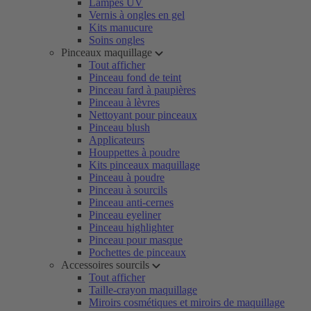
Lampes UV
Vernis à ongles en gel
Kits manucure
Soins ongles
Pinceaux maquillage
Tout afficher
Pinceau fond de teint
Pinceau fard à paupières
Pinceau à lèvres
Nettoyant pour pinceaux
Pinceau blush
Applicateurs
Houppettes à poudre
Kits pinceaux maquillage
Pinceau à poudre
Pinceau à sourcils
Pinceau anti-cernes
Pinceau eyeliner
Pinceau highlighter
Pinceau pour masque
Pochettes de pinceaux
Accessoires sourcils
Tout afficher
Taille-crayon maquillage
Miroirs cosmétiques et miroirs de maquillage