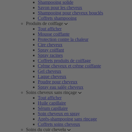
Shampooing solide
Savon pour les cheveux
Shampooing pour cheveux bouclés
Coffrets shampooing
Produits de coiffage
Tout afficher
Mousse coiffante
Protection contre la chaleur
Cire cheveux
Spray coiffant
Spray racines
Coffrets produits de coiffage
Crème cheveux et crème coiffante
Gel cheveux
Laque cheveux
Poudre pour cheveux
Spray eau salée cheveux
Soins cheveux sans rinçage
Tout afficher
Huile capillaire
Sérum capillaire
Soin cheveux en spray
Après-shampooing sans rinçage
Coffrets soins cheveux
Soins du cuir chevelu