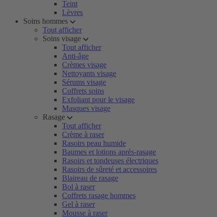
Teint
Lèvres
Soins hommes
Tout afficher
Soins visage
Tout afficher
Anti-âge
Crèmes visage
Nettoyants visage
Sérums visage
Coffrets soins
Exfoliant pour le visage
Masques visage
Rasage
Tout afficher
Crème à raser
Rasoirs peau humide
Baumes et lotions après-rasage
Rasoirs et tondeuses électriques
Rasoirs de sûreté et accessoires
Blaireau de rasage
Bol à raser
Coffrets rasage hommes
Gel à raser
Mousse à raser