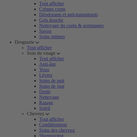
Tout afficher
Crèmes corps
Déodorants et anti-transpirants
Gels douche
Nettoyage du corps & gommages
Savon
Soins intimes
Droguerie
Tout afficher
Soin du visage
Tout afficher
Anti-âge
Yeux
Lèvres
Soins de nuit
Soins de jour
Dents
Nettoyage
Rasage
Soleil
Cheveux
Tout afficher
Conditionneur
Soins des cheveux
Shampooing