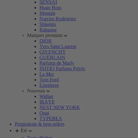
SENSAI
Hugo Boss
Montale
Narciso Rodriguez
Shiseido
Rabanne
Marques premium
DIOR
Yves Saint Laurent
GIVENCHY
GUERLAIN
Parfums de Marly
INITIO Parfums Privés
La Mer
Tom Ford
Eisenberg
Nouveau
Widian
IRÄYE
NEST NEW YORK
Ouai
TYPEBEA
Promotions & best-sellers
☀️ Été
Tout afficher