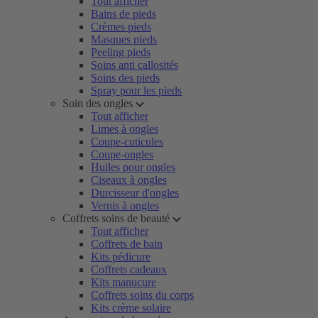
Tout afficher
Bains de pieds
Crèmes pieds
Masques pieds
Peeling pieds
Soins anti callosités
Soins des pieds
Spray pour les pieds
Soin des ongles
Tout afficher
Limes à ongles
Coupe-cuticules
Coupe-ongles
Huiles pour ongles
Ciseaux à ongles
Durcisseur d'ongles
Vernis à ongles
Coffrets soins de beauté
Tout afficher
Coffrets de bain
Kits pédicure
Coffrets cadeaux
Kits manucure
Coffrets soins du corps
Kits crème solaire