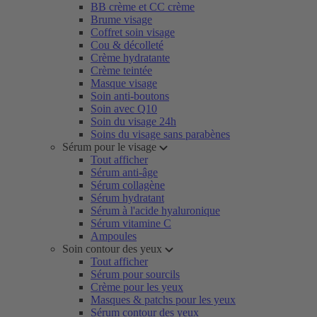
BB crème et CC crème
Brume visage
Coffret soin visage
Cou & décolleté
Crème hydratante
Crème teintée
Masque visage
Soin anti-boutons
Soin avec Q10
Soin du visage 24h
Soins du visage sans parabènes
Sérum pour le visage
Tout afficher
Sérum anti-âge
Sérum collagène
Sérum hydratant
Sérum à l'acide hyaluronique
Sérum vitamine C
Ampoules
Soin contour des yeux
Tout afficher
Sérum pour sourcils
Crème pour les yeux
Masques & patchs pour les yeux
Sérum contour des yeux