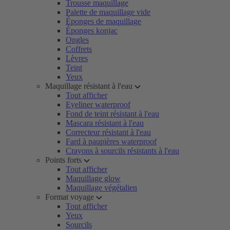
Trousse maquillage
Palette de maquillage vide
Éponges de maquillage
Éponges konjac
Ongles
Coffrets
Lèvres
Teint
Yeux
Maquillage résistant à l'eau
Tout afficher
Eyeliner waterproof
Fond de teint résistant à l'eau
Mascara résistant à l'eau
Correcteur résistant à l'eau
Fard à paupières waterproof
Crayons à sourcils résistants à l'eau
Points forts
Tout afficher
Maquillage glow
Maquillage végétalien
Format voyage
Tout afficher
Yeux
Sourcils