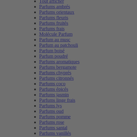
Tout afficher
Parfums ambrés
Parfums orientaux
Parfums fleuris
Parfums fruités
Parfums frais
Molécule Parfum
Parfum au musc
Parfum au patchouli
Parfum boisé
Parfum poudré
Parfums aromatiques
Parfums bergamote
Parfums chyprés
Parfums citronnés
Parfums coco
Parfums épicés
Parfums jasmin
Parfums linge frais
Parfums lys
Parfums oud
Parfums pomme
Parfums rose
Parfums santal
Parfums vanillés