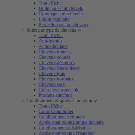
Tout afficher
Huile pour cuir chevelu
Gommage cuir chevelu
Lotion capillaire
Protection solaire cheveux
Soins par type de cheveux
Tout afficher
Anti-frisottis
Antipelliculaire
Cheveux bouclés
Cheveux colorés
Cheveux décolorés
Cheveux fins et lisses
Cheveux gras
Cheveux normaux
Cheveux secs
Cuir chevelu sensible
Produits antichute
Conditionneur & après-shampoing
Tout afficher
Color-Conditioner
Conditionneur hydratant
Après-shampooing antipelliculaire
Conditionneur anti-frisottis
Après-shampooing réparateur