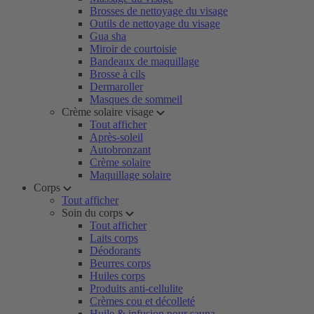
Brosses de nettoyage du visage
Outils de nettoyage du visage
Gua sha
Miroir de courtoisie
Bandeaux de maquillage
Brosse à cils
Dermaroller
Masques de sommeil
Crème solaire visage
Tout afficher
Après-soleil
Autobronzant
Crème solaire
Maquillage solaire
Corps
Tout afficher
Soin du corps
Tout afficher
Laits corps
Déodorants
Beurres corps
Huiles corps
Produits anti-cellulite
Crèmes cou et décolleté
Huile & infusion pour sauna