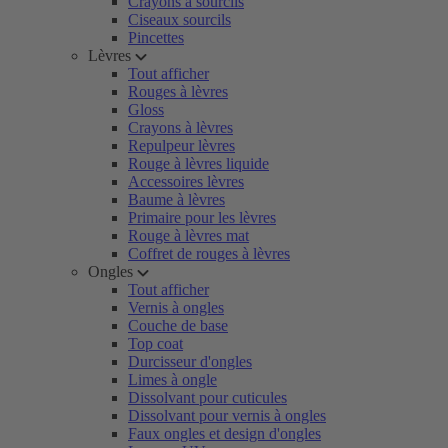
Crayons à sourcils
Ciseaux sourcils
Pincettes
Lèvres
Tout afficher
Rouges à lèvres
Gloss
Crayons à lèvres
Repulpeur lèvres
Rouge à lèvres liquide
Accessoires lèvres
Baume à lèvres
Primaire pour les lèvres
Rouge à lèvres mat
Coffret de rouges à lèvres
Ongles
Tout afficher
Vernis à ongles
Couche de base
Top coat
Durcisseur d'ongles
Limes à ongle
Dissolvant pour cuticules
Dissolvant pour vernis à ongles
Faux ongles et design d'ongles