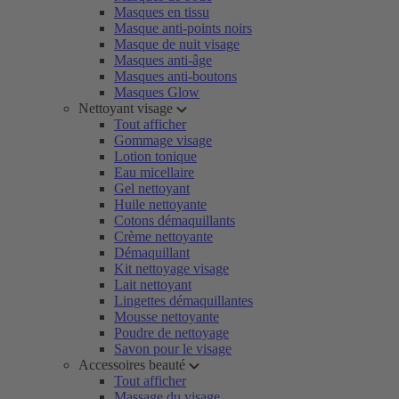
Masques en tissu
Masque anti-points noirs
Masque de nuit visage
Masques anti-âge
Masques anti-boutons
Masques Glow
Nettoyant visage
Tout afficher
Gommage visage
Lotion tonique
Eau micellaire
Gel nettoyant
Huile nettoyante
Cotons démaquillants
Crème nettoyante
Démaquillant
Kit nettoyage visage
Lait nettoyant
Lingettes démaquillantes
Mousse nettoyante
Poudre de nettoyage
Savon pour le visage
Accessoires beauté
Tout afficher
Massage du visage