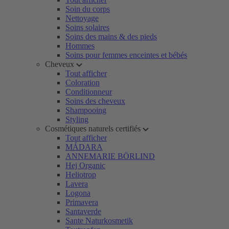
Soin du corps
Nettoyage
Soins solaires
Soins des mains & des pieds
Hommes
Soins pour femmes enceintes et bébés
Cheveux
Tout afficher
Coloration
Conditionneur
Soins des cheveux
Shampooing
Styling
Cosmétiques naturels certifiés
Tout afficher
MÁDARA
ANNEMARIE BÖRLIND
Hej Organic
Heliotrop
Lavera
Logona
Primavera
Santaverde
Sante Naturkosmetik