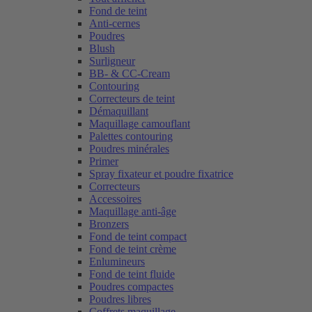
Fond de teint
Anti-cernes
Poudres
Blush
Surligneur
BB- & CC-Cream
Contouring
Correcteurs de teint
Démaquillant
Maquillage camouflant
Palettes contouring
Poudres minérales
Primer
Spray fixateur et poudre fixatrice
Correcteurs
Accessoires
Maquillage anti-âge
Bronzers
Fond de teint compact
Fond de teint crème
Enlumineurs
Fond de teint fluide
Poudres compactes
Poudres libres
Coffrets maquillage