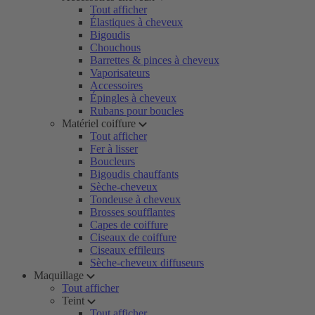
Tout afficher
Élastiques à cheveux
Bigoudis
Chouchous
Barrettes & pinces à cheveux
Vaporisateurs
Accessoires
Épingles à cheveux
Rubans pour boucles
Matériel coiffure
Tout afficher
Fer à lisser
Boucleurs
Bigoudis chauffants
Sèche-cheveux
Tondeuse à cheveux
Brosses soufflantes
Capes de coiffure
Ciseaux de coiffure
Ciseaux effileurs
Sèche-cheveux diffuseurs
Maquillage
Tout afficher
Teint
Tout afficher