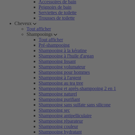
Accessoires de bain
Peignoirs de bain
Serviettes de toilette
Trousses de toilette
Cheveux
Tout afficher
Shampooings
Tout afficher
Pré-shampooing
Shampooing à la kératine
Shampooing à l'huile d'argan
Shampooing lissant
Shampooing volumateur
Shampooing pour hommes
Shampooing à l'argent
Shampooing au tea tree
Shampooing et après-shampooing 2 en 1
Shampooing naturel
Shampooing purifiant
Shampooing sans sulfate sans silicone
Shampooing sec
Shampooing antipelliculaire
Shampooing réparateur
Shampooing couleur
Shampooing hydratant