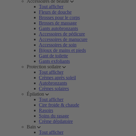
Accessoires de beauté
Tout afficher
Fleurs de douche
Brosses pour le corps
Brosses de massage
Gants autobronzants
Accessoires de pédicure
Accessoires de manucure
Accessoires de soin
Bijoux de mains et pieds
Gant de toilette
Gants exfoliants
Protection soilaire
Tout afficher
Crèmes après soleil
Autobronzants
Crèmes solaires
Épilation
Tout afficher
Cire froide & chaude
Rasoirs
Soins du rasage
Crème dépilatoire
Bain
Tout afficher