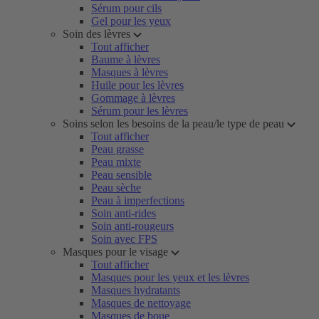
Sérum pour cils
Gel pour les yeux
Soin des lèvres
Tout afficher
Baume à lèvres
Masques à lèvres
Huile pour les lèvres
Gommage à lèvres
Sérum pour les lèvres
Soins selon les besoins de la peau/le type de peau
Tout afficher
Peau grasse
Peau mixte
Peau sensible
Peau sèche
Peau à imperfections
Soin anti-rides
Soin anti-rougeurs
Soin avec FPS
Masques pour le visage
Tout afficher
Masques pour les yeux et les lèvres
Masques hydratants
Masques de nettoyage
Masques de boue