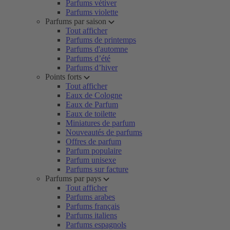
Parfums vétiver
Parfums violette
Parfums par saison
Tout afficher
Parfums de printemps
Parfums d'automne
Parfums d’été
Parfums d’hiver
Points forts
Tout afficher
Eaux de Cologne
Eaux de Parfum
Eaux de toilette
Miniatures de parfum
Nouveautés de parfums
Offres de parfum
Parfum populaire
Parfum unisexe
Parfums sur facture
Parfums par pays
Tout afficher
Parfums arabes
Parfums français
Parfums italiens
Parfums espagnols