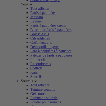
Yeux
Tout afficher
Fards à paupières
Mascara
Eyeliner
Fards à paupières crème
Base pour fards à paupières
Brosse à cils
Cils artificiels
Colle faux cils
Démaquillant yeux
Fard à paupières à paillettes
Palettes de fards à paupières
Primer cils
Recourbe-cils
Coffrets
Kajal
Sourcils
Sourcils
Tout afficher
Teinture sourcils
Gel sourcils
Pommade sourcils
Poudre pour sourcils