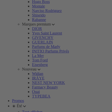
Hugo Boss
Montale
Narciso Rodriguez
Shiseido
Rabanne
Marques premium
DIOR
Yves Saint Laurent
GIVENCHY
GUERLAIN
Parfums de Marly
INITIO Parfums Privés
La Mer
Tom Ford
Eisenberg
Nouveau
Widian
IRÄYE
NEST NEW YORK
Farmacy Beauty
Ouai
TYPEBEA
Promos
☀️ Été
Tout afficher