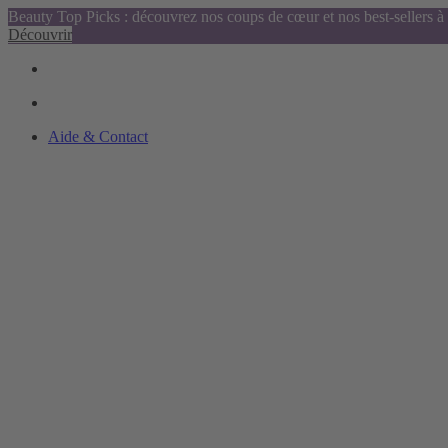
Beauty Top Picks : découvrez nos coups de cœur et nos best-sellers à 
Découvrir
Aide & Contact