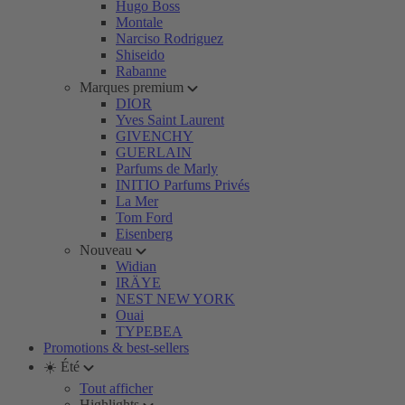
Hugo Boss
Montale
Narciso Rodriguez
Shiseido
Rabanne
Marques premium
DIOR
Yves Saint Laurent
GIVENCHY
GUERLAIN
Parfums de Marly
INITIO Parfums Privés
La Mer
Tom Ford
Eisenberg
Nouveau
Widian
IRÄYE
NEST NEW YORK
Ouai
TYPEBEA
Promotions & best-sellers
☀️ Été
Tout afficher
Highlights