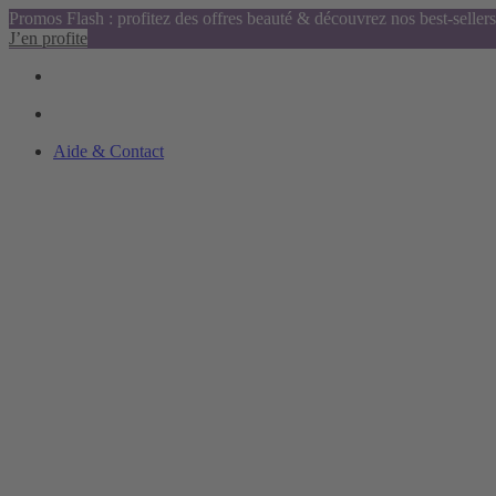
Promos Flash : profitez des offres beauté & découvrez nos best-sellers
J’en profite
Aide & Contact