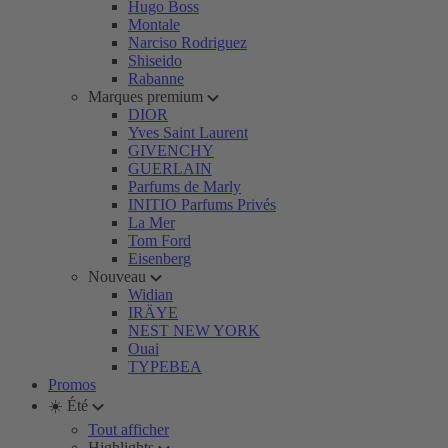
Hugo Boss
Montale
Narciso Rodriguez
Shiseido
Rabanne
Marques premium
DIOR
Yves Saint Laurent
GIVENCHY
GUERLAIN
Parfums de Marly
INITIO Parfums Privés
La Mer
Tom Ford
Eisenberg
Nouveau
Widian
IRÄYE
NEST NEW YORK
Ouai
TYPEBEA
Promos
☀️ Été
Tout afficher
Highlights