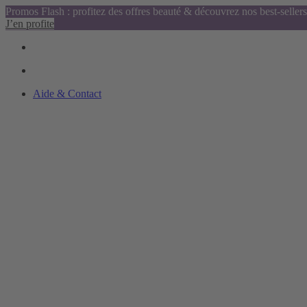
Promos Flash : profitez des offres beauté & découvrez nos best-sellers
J’en profite
Aide & Contact