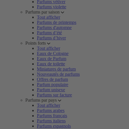
Parfums vétiver
Parfums violette
Parfums par saison
Tout afficher
Parfums de printemps
Parfums d'automne
Parfums d’été
Parfums d’hiver
Points forts
Tout afficher
Eaux de Cologne
Eaux de Parfum
Eaux de toilette
Miniatures de parfum
Nouveautés de parfums
Offres de parfum
Parfum populaire
Parfum unisexe
Parfums sur facture
Parfums par pays
Tout afficher
Parfums arabes
Parfums français
Parfums italiens
Parfums espagnols