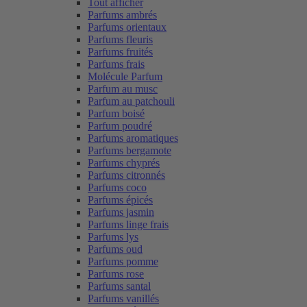
Tout afficher
Parfums ambrés
Parfums orientaux
Parfums fleuris
Parfums fruités
Parfums frais
Molécule Parfum
Parfum au musc
Parfum au patchouli
Parfum boisé
Parfum poudré
Parfums aromatiques
Parfums bergamote
Parfums chyprés
Parfums citronnés
Parfums coco
Parfums épicés
Parfums jasmin
Parfums linge frais
Parfums lys
Parfums oud
Parfums pomme
Parfums rose
Parfums santal
Parfums vanillés