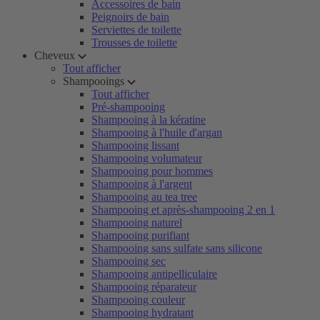
Accessoires de bain
Peignoirs de bain
Serviettes de toilette
Trousses de toilette
Cheveux
Tout afficher
Shampooings
Tout afficher
Pré-shampooing
Shampooing à la kératine
Shampooing à l'huile d'argan
Shampooing lissant
Shampooing volumateur
Shampooing pour hommes
Shampooing à l'argent
Shampooing au tea tree
Shampooing et après-shampooing 2 en 1
Shampooing naturel
Shampooing purifiant
Shampooing sans sulfate sans silicone
Shampooing sec
Shampooing antipelliculaire
Shampooing réparateur
Shampooing couleur
Shampooing hydratant