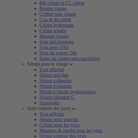
BB crème et CC crème
Brume visage
Coffret soin visage
Cou & décolleté
Crème hydratante
Crème teintée
Masque visage
Soin anti-boutons
Soin avec Q10
Soin du visage 24h
Soins du visage sans parabènes
Sérum pour le visage
Tout afficher
Sérum anti-âge
Sérum collagène
Sérum hydratant
Sérum à l'acide hyaluronique
Sérum vitamine C
Ampoules
Soin contour des yeux
Tout afficher
Sérum pour sourcils
Crème pour les yeux
Masques & patchs pour les yeux
Sérum contour des yeux