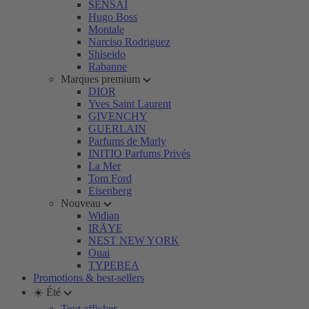
SENSAI
Hugo Boss
Montale
Narciso Rodriguez
Shiseido
Rabanne
Marques premium
DIOR
Yves Saint Laurent
GIVENCHY
GUERLAIN
Parfums de Marly
INITIO Parfums Privés
La Mer
Tom Ford
Eisenberg
Nouveau
Widian
IRÄYE
NEST NEW YORK
Ouai
TYPEBEA
Promotions & best-sellers
☀️ Été
Tout afficher