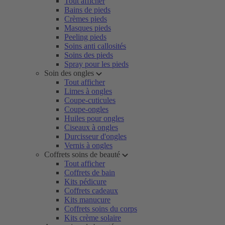
Tout afficher
Bains de pieds
Crèmes pieds
Masques pieds
Peeling pieds
Soins anti callosités
Soins des pieds
Spray pour les pieds
Soin des ongles
Tout afficher
Limes à ongles
Coupe-cuticules
Coupe-ongles
Huiles pour ongles
Ciseaux à ongles
Durcisseur d'ongles
Vernis à ongles
Coffrets soins de beauté
Tout afficher
Coffrets de bain
Kits pédicure
Coffrets cadeaux
Kits manucure
Coffrets soins du corps
Kits crème solaire