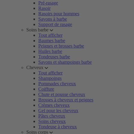
Pré-rasage
Rasoir
Rasoirs pour hommes
Savons à barbe
Support de rasage
Soins barbe
Tout afficher
Baumes barbe
Peignes et brosses barbe
Huiles barbe
Tondeuses barbe
Savons et shampoings barbe
Cheveux
Tout afficher
Shampoings
Pommades cheveux
Coiffure
Chute et pousse cheveux
Brosses à cheveux et peignes
Crèmes cheveux
Gel pour les cheveux
Pâtes cheveux
Soins cheveux
Tondeuse à cheveux
Soins corps