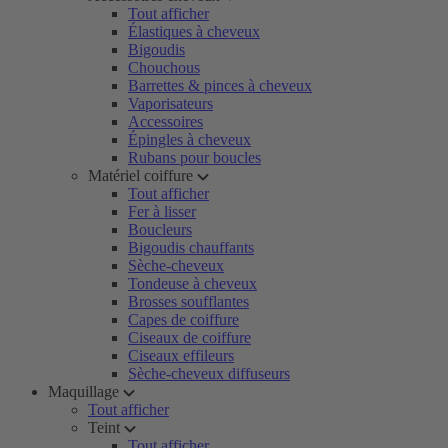
Tout afficher
Élastiques à cheveux
Bigoudis
Chouchous
Barrettes & pinces à cheveux
Vaporisateurs
Accessoires
Épingles à cheveux
Rubans pour boucles
Matériel coiffure
Tout afficher
Fer à lisser
Boucleurs
Bigoudis chauffants
Sèche-cheveux
Tondeuse à cheveux
Brosses soufflantes
Capes de coiffure
Ciseaux de coiffure
Ciseaux effileurs
Sèche-cheveux diffuseurs
Maquillage
Tout afficher
Teint
Tout afficher