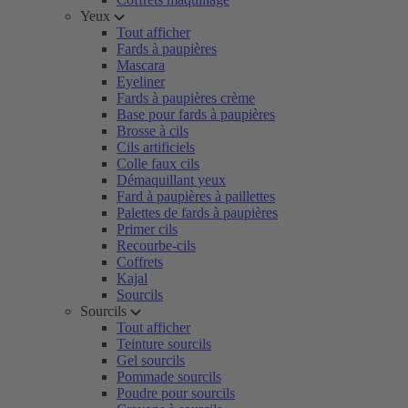
Yeux
Tout afficher
Fards à paupières
Mascara
Eyeliner
Fards à paupières crème
Base pour fards à paupières
Brosse à cils
Cils artificiels
Colle faux cils
Démaquillant yeux
Fard à paupières à paillettes
Palettes de fards à paupières
Primer cils
Recourbe-cils
Coffrets
Kajal
Sourcils
Sourcils
Tout afficher
Teinture sourcils
Gel sourcils
Pommade sourcils
Poudre pour sourcils