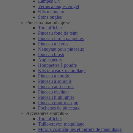
Lampes UV
Vernis à ongles en gel
Kits manucure
Soins ongles
Pinceaux maquillage
Tout afficher
Pinceau fond de teint
Pinceau fard à paupières
Pinceau à lèvres
Nettoyant pour pinceaux
Pinceau blush
Applicateurs
Houppettes à poudre
Kits pinceaux maquillage
Pinceau à poudre
Pinceau à sourcils
Pinceau anti-cernes
Pinceau eyeliner
Pinceau highlighter
Pinceau pour masque
Pochettes de pinceaux
Accessoires sourcils
Tout afficher
Taille-crayon maquillage
Miroirs cosmétiques et miroirs de maquillage