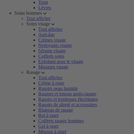
Teint
Lèvres
Soins hommes
Tout afficher
Soins visage
Tout afficher
Anti-âge
Crèmes visage
Nettoyants visage
Sérums visage
Coffrets soins
Exfoliant pour le visage
Masques visage
Rasage
Tout afficher
Crème à raser
Rasoirs peau humide
Baumes et lotions après-rasage
Rasoirs et tondeuses électriques
Rasoirs de sûreté et accessoires
Blaireau de rasage
Bol à raser
Coffrets rasage hommes
Gel à raser
Mousse à raser