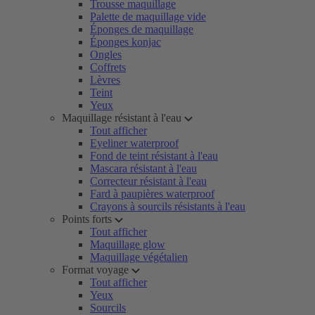
Trousse maquillage
Palette de maquillage vide
Éponges de maquillage
Éponges konjac
Ongles
Coffrets
Lèvres
Teint
Yeux
Maquillage résistant à l'eau
Tout afficher
Eyeliner waterproof
Fond de teint résistant à l'eau
Mascara résistant à l'eau
Correcteur résistant à l'eau
Fard à paupières waterproof
Crayons à sourcils résistants à l'eau
Points forts
Tout afficher
Maquillage glow
Maquillage végétalien
Format voyage
Tout afficher
Yeux
Sourcils