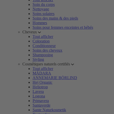
Soin du corps
Nettoyage
Soins solaires
Soins des mains & des pieds
Hommes
Soins pour femmes enceintes et bébés
Cheveux
Tout afficher
Coloration
Conditionneur
Soins des cheveux
Shampooing
Styling
Cosmétiques naturels certifiés
Tout afficher
MÁDARA
ANNEMARIE BÖRLIND
Hej Organic
Heliotrop
Lavera
Logona
Primavera
Santaverde
Sante Naturkosmetik