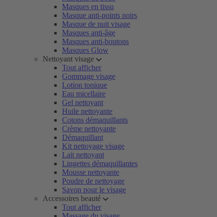
Masques en tissu
Masque anti-points noirs
Masque de nuit visage
Masques anti-âge
Masques anti-boutons
Masques Glow
Nettoyant visage
Tout afficher
Gommage visage
Lotion tonique
Eau micellaire
Gel nettoyant
Huile nettoyante
Cotons démaquillants
Crème nettoyante
Démaquillant
Kit nettoyage visage
Lait nettoyant
Lingettes démaquillantes
Mousse nettoyante
Poudre de nettoyage
Savon pour le visage
Accessoires beauté
Tout afficher
Massage du visage