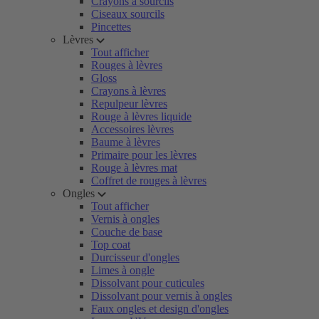
Crayons à sourcils
Ciseaux sourcils
Pincettes
Lèvres
Tout afficher
Rouges à lèvres
Gloss
Crayons à lèvres
Repulpeur lèvres
Rouge à lèvres liquide
Accessoires lèvres
Baume à lèvres
Primaire pour les lèvres
Rouge à lèvres mat
Coffret de rouges à lèvres
Ongles
Tout afficher
Vernis à ongles
Couche de base
Top coat
Durcisseur d'ongles
Limes à ongle
Dissolvant pour cuticules
Dissolvant pour vernis à ongles
Faux ongles et design d'ongles