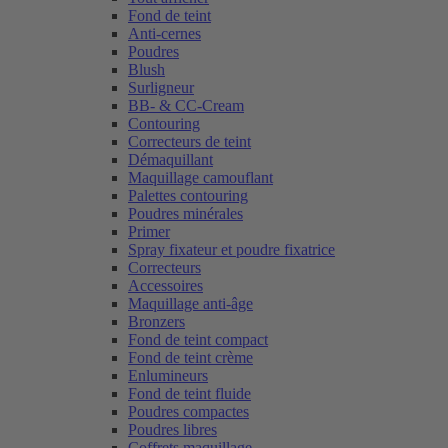
Fond de teint
Anti-cernes
Poudres
Blush
Surligneur
BB- & CC-Cream
Contouring
Correcteurs de teint
Démaquillant
Maquillage camouflant
Palettes contouring
Poudres minérales
Primer
Spray fixateur et poudre fixatrice
Correcteurs
Accessoires
Maquillage anti-âge
Bronzers
Fond de teint compact
Fond de teint crème
Enlumineurs
Fond de teint fluide
Poudres compactes
Poudres libres
Coffrets maquillage