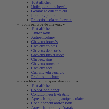
Tout afficher
Huile pour cuir chevelu
Gommage cuir chevelu
Lotion capillaire
Protection solaire cheveux
Soins par type de cheveux
Tout afficher
Anti-frisottis
Antipelliculaire
Cheveux bouclés
Cheveux colorés
Cheveux décolorés
Cheveux fins et lisses
Cheveux gras
Cheveux normaux
Cheveux secs
Cuir chevelu sensible
Produits antichute
Conditionneur & après-shampoing
Tout afficher
Color-Conditioner
Conditionneur hydratant
Après-shampooing antipelliculaire
Conditionneur anti-frisottis
Après-shampooing réparateur