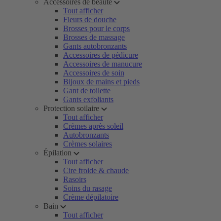
Accessoires de beauté
Tout afficher
Fleurs de douche
Brosses pour le corps
Brosses de massage
Gants autobronzants
Accessoires de pédicure
Accessoires de manucure
Accessoires de soin
Bijoux de mains et pieds
Gant de toilette
Gants exfoliants
Protection soilaire
Tout afficher
Crèmes après soleil
Autobronzants
Crèmes solaires
Épilation
Tout afficher
Cire froide & chaude
Rasoirs
Soins du rasage
Crème dépilatoire
Bain
Tout afficher