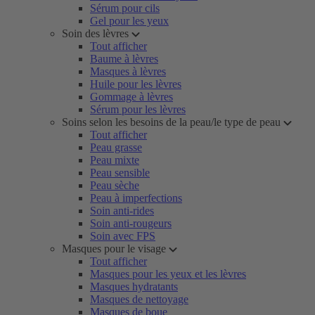
Sérum pour cils
Gel pour les yeux
Soin des lèvres
Tout afficher
Baume à lèvres
Masques à lèvres
Huile pour les lèvres
Gommage à lèvres
Sérum pour les lèvres
Soins selon les besoins de la peau/le type de peau
Tout afficher
Peau grasse
Peau mixte
Peau sensible
Peau sèche
Peau à imperfections
Soin anti-rides
Soin anti-rougeurs
Soin avec FPS
Masques pour le visage
Tout afficher
Masques pour les yeux et les lèvres
Masques hydratants
Masques de nettoyage
Masques de boue