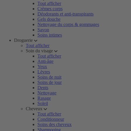
Tout afficher
Crèmes corps
Déodorants et anti-transpirants
Gels douche
Nettoyage du corps & gommages
Savon
Soins intimes
Droguerie
Tout afficher
Soin du visage
Tout afficher
Anti-âge
Yeux
Lèvres
Soins de nuit
Soins de jour
Dents
Nettoyage
Rasage
Soleil
Cheveux
Tout afficher
Conditionneur
Soins des cheveux
Shampooing