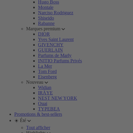
Hugo Boss
Montale
Narciso Rodriguez
Shiseido
Rabanne
Marques premium
DIOR
Yves Saint Laurent
GIVENCHY
GUERLAIN
Parfums de Marly
INITIO Parfums Privés
La Mer
Tom Ford
Eisenberg
Nouveau
Widian
IRÄYE
NEST NEW YORK
Ouai
TYPEBEA
Promotions & best-sellers
☀️ Été
Tout afficher
Highlights