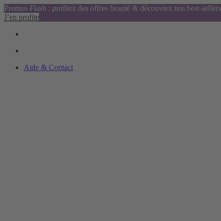
Promos Flash : profitez des offres beauté & découvrez nos best-sellers
J’en profite
Aide & Contact