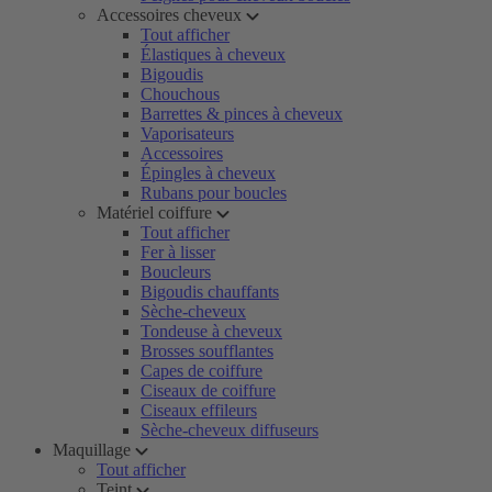
Accessoires cheveux
Tout afficher
Élastiques à cheveux
Bigoudis
Chouchous
Barrettes & pinces à cheveux
Vaporisateurs
Accessoires
Épingles à cheveux
Rubans pour boucles
Matériel coiffure
Tout afficher
Fer à lisser
Boucleurs
Bigoudis chauffants
Sèche-cheveux
Tondeuse à cheveux
Brosses soufflantes
Capes de coiffure
Ciseaux de coiffure
Ciseaux effileurs
Sèche-cheveux diffuseurs
Maquillage
Tout afficher
Teint