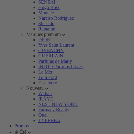
SENSAI
Hugo Boss
Montale
Narciso Rodriguez
Shiseido
Rabanne
Marques premium
DIOR
Yves Saint Laurent
GIVENCHY
GUERLAIN
Parfums de Marly
INITIO Parfums Privés
La Mer
Tom Ford
Eisenberg
Nouveau
Widian
IRÄYE
NEST NEW YORK
Farmacy Beauty
Ouai
TYPEBEA
Promos
☀️ Été