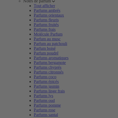
Notes de parfum
Tout afficher
Parfums ambrés
Parfums orientaux
Parfums fleuris
Parfums fruités
Parfums frais
Molécule Parfum
Parfum au musc
Parfum au patchouli
Parfum boisé
Parfum poudré
Parfums aromatiques
Parfums bergamote
Parfums chyprés
Parfums citronnés
Parfums coco
Parfums épicés
Parfums jasmin
Parfums linge frais
Parfums lys
Parfums oud
Parfums pomme
Parfums rose
Parfums santal