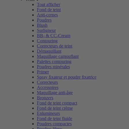
Tout afficher
Fond de teint
Anti-cernes
Poudres
Blush
Surligneur
BB- & CC-Cream
Contouring
Correcteurs de teint
Démaquillant
Maquillage camouflant
Palettes contouring
Poudres minérales
Primer
Spray fixateur et poudre fixatrice
Correcteurs
Accessoires
Maquillage anti-âge
Bronzers
Fond de teint compact
Fond de teint crème
Enlumineurs
Fond de teint fluide
Poudres compactes
Poudres libres