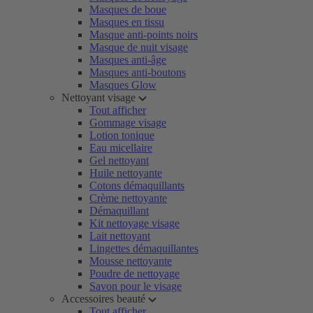
Masques de boue
Masques en tissu
Masque anti-points noirs
Masque de nuit visage
Masques anti-âge
Masques anti-boutons
Masques Glow
Nettoyant visage
Tout afficher
Gommage visage
Lotion tonique
Eau micellaire
Gel nettoyant
Huile nettoyante
Cotons démaquillants
Crème nettoyante
Démaquillant
Kit nettoyage visage
Lait nettoyant
Lingettes démaquillantes
Mousse nettoyante
Poudre de nettoyage
Savon pour le visage
Accessoires beauté
Tout afficher