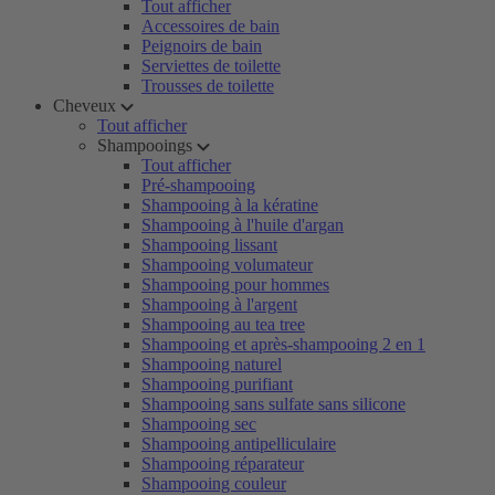
Tout afficher
Accessoires de bain
Peignoirs de bain
Serviettes de toilette
Trousses de toilette
Cheveux
Tout afficher
Shampooings
Tout afficher
Pré-shampooing
Shampooing à la kératine
Shampooing à l'huile d'argan
Shampooing lissant
Shampooing volumateur
Shampooing pour hommes
Shampooing à l'argent
Shampooing au tea tree
Shampooing et après-shampooing 2 en 1
Shampooing naturel
Shampooing purifiant
Shampooing sans sulfate sans silicone
Shampooing sec
Shampooing antipelliculaire
Shampooing réparateur
Shampooing couleur