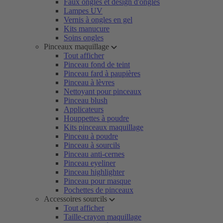
Faux ongles et design d'ongles
Lampes UV
Vernis à ongles en gel
Kits manucure
Soins ongles
Pinceaux maquillage
Tout afficher
Pinceau fond de teint
Pinceau fard à paupières
Pinceau à lèvres
Nettoyant pour pinceaux
Pinceau blush
Applicateurs
Houppettes à poudre
Kits pinceaux maquillage
Pinceau à poudre
Pinceau à sourcils
Pinceau anti-cernes
Pinceau eyeliner
Pinceau highlighter
Pinceau pour masque
Pochettes de pinceaux
Accessoires sourcils
Tout afficher
Taille-crayon maquillage