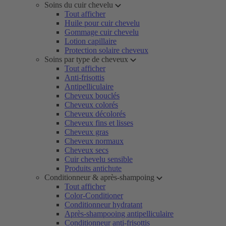
Soins du cuir chevelu
Tout afficher
Huile pour cuir chevelu
Gommage cuir chevelu
Lotion capillaire
Protection solaire cheveux
Soins par type de cheveux
Tout afficher
Anti-frisottis
Antipelliculaire
Cheveux bouclés
Cheveux colorés
Cheveux décolorés
Cheveux fins et lisses
Cheveux gras
Cheveux normaux
Cheveux secs
Cuir chevelu sensible
Produits antichute
Conditionneur & après-shampoing
Tout afficher
Color-Conditioner
Conditionneur hydratant
Après-shampooing antipelliculaire
Conditionneur anti-frisottis