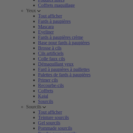
Coffrets maquillage
Yeux
Tout afficher
Fards à paupières
Mascara
Eyeliner
Fards à paupières crème
Base pour fards à paupières
Brosse à cils
Cils artificiels
Colle faux cils
Démaquillant yeux
Fard à paupières à paillettes
Palettes de fards à paupières
Primer cils
Recourbe-cils
Coffrets
Kajal
Sourcils
Sourcils
Tout afficher
Teinture sourcils
Gel sourcils
Pommade sourcils