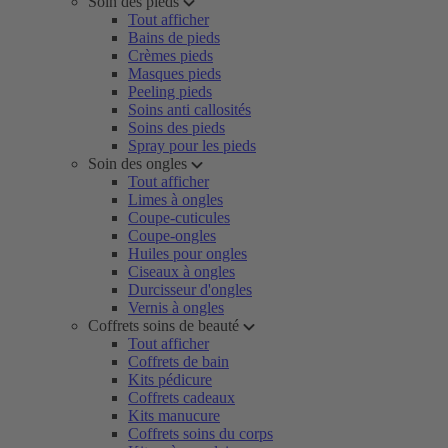
Soin des pieds
Tout afficher
Bains de pieds
Crèmes pieds
Masques pieds
Peeling pieds
Soins anti callosités
Soins des pieds
Spray pour les pieds
Soin des ongles
Tout afficher
Limes à ongles
Coupe-cuticules
Coupe-ongles
Huiles pour ongles
Ciseaux à ongles
Durcisseur d'ongles
Vernis à ongles
Coffrets soins de beauté
Tout afficher
Coffrets de bain
Kits pédicure
Coffrets cadeaux
Kits manucure
Coffrets soins du corps