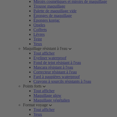
Miroirs cosmétiques et miroirs de maquillage
Trousse maquillage
Palette de maquillage vide
Éponges de maquillage
Éponges konjac
Ongles
Coffrets
Lèvres
Teint
Yeux
Maquillage résistant à l'eau
Tout afficher
Eyeliner waterproof
Fond de teint résistant à l'eau
Mascara résistant à l'eau
Correcteur résistant à l'eau
Fard à paupières waterproof
Crayons à sourcils résistants à l'eau
Points forts
Tout afficher
Maquillage glow
Maquillage végétalien
Format voyage
Tout afficher
Yeux