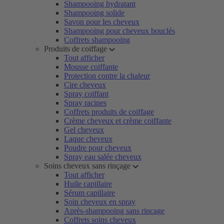
Shampooing hydratant
Shampooing solide
Savon pour les cheveux
Shampooing pour cheveux bouclés
Coffrets shampooing
Produits de coiffage
Tout afficher
Mousse coiffante
Protection contre la chaleur
Cire cheveux
Spray coiffant
Spray racines
Coffrets produits de coiffage
Crème cheveux et crème coiffante
Gel cheveux
Laque cheveux
Poudre pour cheveux
Spray eau salée cheveux
Soins cheveux sans rinçage
Tout afficher
Huile capillaire
Sérum capillaire
Soin cheveux en spray
Après-shampooing sans rinçage
Coffrets soins cheveux