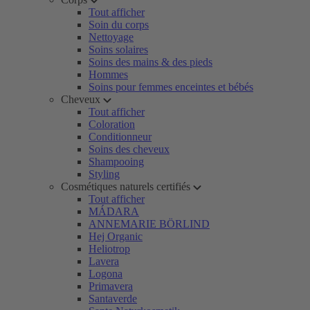
Tout afficher
Soin du corps
Nettoyage
Soins solaires
Soins des mains & des pieds
Hommes
Soins pour femmes enceintes et bébés
Cheveux
Tout afficher
Coloration
Conditionneur
Soins des cheveux
Shampooing
Styling
Cosmétiques naturels certifiés
Tout afficher
MÁDARA
ANNEMARIE BÖRLIND
Hej Organic
Heliotrop
Lavera
Logona
Primavera
Santaverde