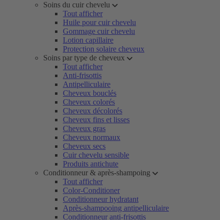
Soins du cuir chevelu
Tout afficher
Huile pour cuir chevelu
Gommage cuir chevelu
Lotion capillaire
Protection solaire cheveux
Soins par type de cheveux
Tout afficher
Anti-frisottis
Antipelliculaire
Cheveux bouclés
Cheveux colorés
Cheveux décolorés
Cheveux fins et lisses
Cheveux gras
Cheveux normaux
Cheveux secs
Cuir chevelu sensible
Produits antichute
Conditionneur & après-shampoing
Tout afficher
Color-Conditioner
Conditionneur hydratant
Après-shampooing antipelliculaire
Conditionneur anti-frisottis