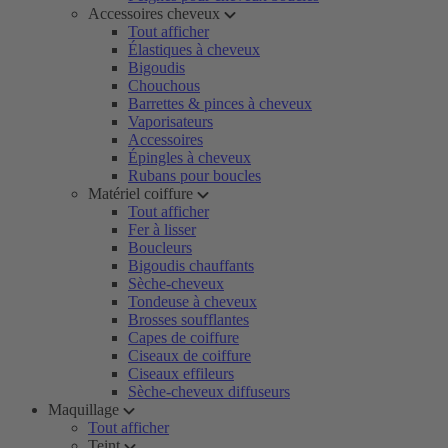
Accessoires cheveux
Tout afficher
Élastiques à cheveux
Bigoudis
Chouchous
Barrettes & pinces à cheveux
Vaporisateurs
Accessoires
Épingles à cheveux
Rubans pour boucles
Matériel coiffure
Tout afficher
Fer à lisser
Boucleurs
Bigoudis chauffants
Sèche-cheveux
Tondeuse à cheveux
Brosses soufflantes
Capes de coiffure
Ciseaux de coiffure
Ciseaux effileurs
Sèche-cheveux diffuseurs
Maquillage
Tout afficher
Teint