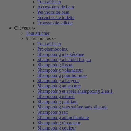
Tout afficher
Accessoires de bain
Peignoirs de bain
Serviettes de toilette
Trousses de toilette
Cheveux
Tout afficher
Shampooings
Tout afficher
Pré-shampooing
Shampooing à la kératine
Shampooing à l'huile d'argan
Shampooing lissant
Shampooing volumateur
Shampooing pour hommes
Shampooing à l'argent
Shampooing au tea tree
Shampooing et après-shampooing 2 en 1
Shampooing naturel
Shampooing purifiant
Shampooing sans sulfate sans silicone
Shampooing sec
Shampooing antipelliculaire
Shampooing réparateur
Shampooing couleur