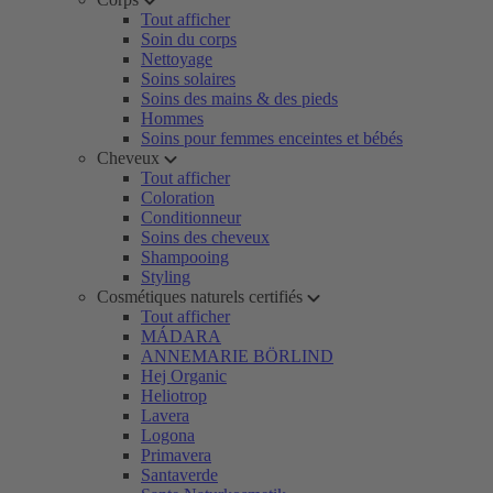
Tout afficher
Soin du corps
Nettoyage
Soins solaires
Soins des mains & des pieds
Hommes
Soins pour femmes enceintes et bébés
Cheveux
Tout afficher
Coloration
Conditionneur
Soins des cheveux
Shampooing
Styling
Cosmétiques naturels certifiés
Tout afficher
MÁDARA
ANNEMARIE BÖRLIND
Hej Organic
Heliotrop
Lavera
Logona
Primavera
Santaverde