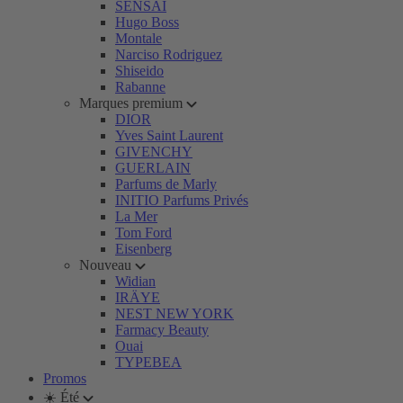
SENSAI
Hugo Boss
Montale
Narciso Rodriguez
Shiseido
Rabanne
Marques premium
DIOR
Yves Saint Laurent
GIVENCHY
GUERLAIN
Parfums de Marly
INITIO Parfums Privés
La Mer
Tom Ford
Eisenberg
Nouveau
Widian
IRÄYE
NEST NEW YORK
Farmacy Beauty
Ouai
TYPEBEA
Promos
☀️ Été