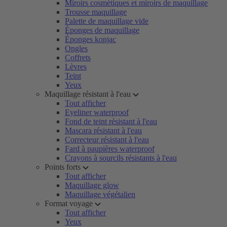
Miroirs cosmétiques et miroirs de maquillage
Trousse maquillage
Palette de maquillage vide
Éponges de maquillage
Éponges konjac
Ongles
Coffrets
Lèvres
Teint
Yeux
Maquillage résistant à l'eau
Tout afficher
Eyeliner waterproof
Fond de teint résistant à l'eau
Mascara résistant à l'eau
Correcteur résistant à l'eau
Fard à paupières waterproof
Crayons à sourcils résistants à l'eau
Points forts
Tout afficher
Maquillage glow
Maquillage végétalien
Format voyage
Tout afficher
Yeux