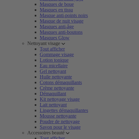
Masques de boue
Masques en tissu
Masque anti-points noirs
Masque de nuit visage
Masques anti-âge
Masques anti-boutons
Masques Glow
Nettoyant visage
Tout afficher
Gommage visage
Lotion tonique
Eau micellaire
Gel nettoyant
Huile nettoyante
Cotons démaquillants
Crème nettoyante
Démaquillant
Kit nettoyage visage
Lait nettoyant
Lingettes démaquillantes
Mousse nettoyante
Poudre de nettoyage
Savon pour le visage
Accessoires beauté
Tout afficher