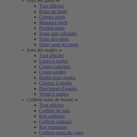
Soin des pieds
Tout afficher
Bains de pieds
Crèmes pieds
Masques pieds
Peeling pieds
Soins anti callosités
Soins des pieds
Spray pour les pieds
Soin des ongles
Tout afficher
Limes à ongles
Coupe-cuticules
Coupe-ongles
Huiles pour ongles
Ciseaux à ongles
Durcisseur d'ongles
Vernis à ongles
Coffrets soins de beauté
Tout afficher
Coffrets de bain
Kits pédicure
Coffrets cadeaux
Kits manucure
Coffrets soins du corps