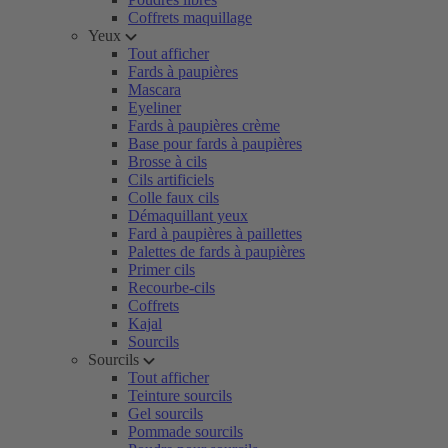
Coffrets maquillage
Yeux
Tout afficher
Fards à paupières
Mascara
Eyeliner
Fards à paupières crème
Base pour fards à paupières
Brosse à cils
Cils artificiels
Colle faux cils
Démaquillant yeux
Fard à paupières à paillettes
Palettes de fards à paupières
Primer cils
Recourbe-cils
Coffrets
Kajal
Sourcils
Sourcils
Tout afficher
Teinture sourcils
Gel sourcils
Pommade sourcils