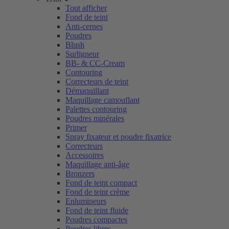
Tout afficher
Fond de teint
Anti-cernes
Poudres
Blush
Surligneur
BB- & CC-Cream
Contouring
Correcteurs de teint
Démaquillant
Maquillage camouflant
Palettes contouring
Poudres minérales
Primer
Spray fixateur et poudre fixatrice
Correcteurs
Accessoires
Maquillage anti-âge
Bronzers
Fond de teint compact
Fond de teint crème
Enlumineurs
Fond de teint fluide
Poudres compactes
Poudres libres