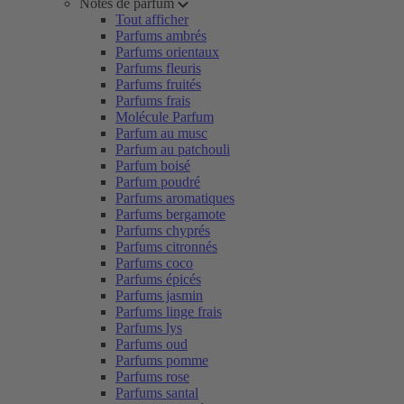
Notes de parfum
Tout afficher
Parfums ambrés
Parfums orientaux
Parfums fleuris
Parfums fruités
Parfums frais
Molécule Parfum
Parfum au musc
Parfum au patchouli
Parfum boisé
Parfum poudré
Parfums aromatiques
Parfums bergamote
Parfums chyprés
Parfums citronnés
Parfums coco
Parfums épicés
Parfums jasmin
Parfums linge frais
Parfums lys
Parfums oud
Parfums pomme
Parfums rose
Parfums santal