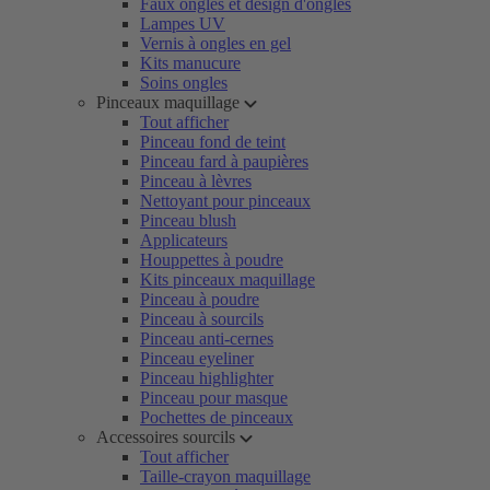
Faux ongles et design d'ongles
Lampes UV
Vernis à ongles en gel
Kits manucure
Soins ongles
Pinceaux maquillage
Tout afficher
Pinceau fond de teint
Pinceau fard à paupières
Pinceau à lèvres
Nettoyant pour pinceaux
Pinceau blush
Applicateurs
Houppettes à poudre
Kits pinceaux maquillage
Pinceau à poudre
Pinceau à sourcils
Pinceau anti-cernes
Pinceau eyeliner
Pinceau highlighter
Pinceau pour masque
Pochettes de pinceaux
Accessoires sourcils
Tout afficher
Taille-crayon maquillage