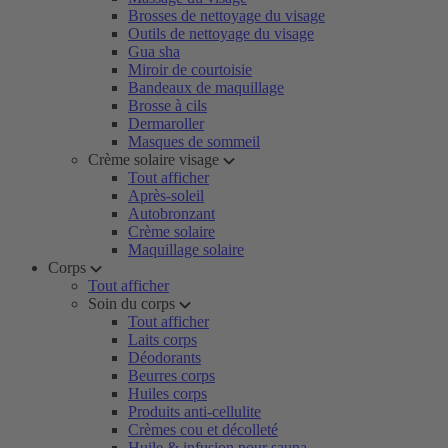
Brosses de nettoyage du visage
Outils de nettoyage du visage
Gua sha
Miroir de courtoisie
Bandeaux de maquillage
Brosse à cils
Dermaroller
Masques de sommeil
Crème solaire visage
Tout afficher
Après-soleil
Autobronzant
Crème solaire
Maquillage solaire
Corps
Tout afficher
Soin du corps
Tout afficher
Laits corps
Déodorants
Beurres corps
Huiles corps
Produits anti-cellulite
Crèmes cou et décolleté
Huile & infusion pour sauna