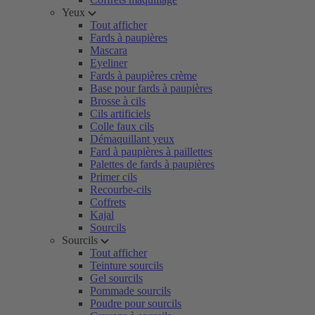
Yeux
Tout afficher
Fards à paupières
Mascara
Eyeliner
Fards à paupières crème
Base pour fards à paupières
Brosse à cils
Cils artificiels
Colle faux cils
Démaquillant yeux
Fard à paupières à paillettes
Palettes de fards à paupières
Primer cils
Recourbe-cils
Coffrets
Kajal
Sourcils
Sourcils
Tout afficher
Teinture sourcils
Gel sourcils
Pommade sourcils
Poudre pour sourcils