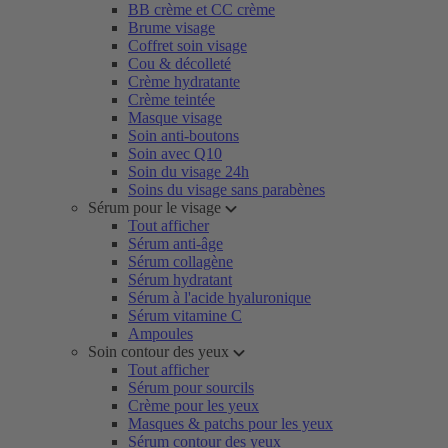
BB crème et CC crème
Brume visage
Coffret soin visage
Cou & décolleté
Crème hydratante
Crème teintée
Masque visage
Soin anti-boutons
Soin avec Q10
Soin du visage 24h
Soins du visage sans parabènes
Sérum pour le visage
Tout afficher
Sérum anti-âge
Sérum collagène
Sérum hydratant
Sérum à l'acide hyaluronique
Sérum vitamine C
Ampoules
Soin contour des yeux
Tout afficher
Sérum pour sourcils
Crème pour les yeux
Masques & patchs pour les yeux
Sérum contour des yeux