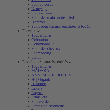
Soin du corps
Nettoyage
Soins solaires
Soins des mains & des pieds
Hommes
Soins pour femmes enceintes et bébés
Cheveux
Tout afficher
Coloration
Conditionneur
Soins des cheveux
Shampooing
Styling
Cosmétiques naturels certifiés
Tout afficher
MÁDARA
ANNEMARIE BÖRLIND
Hej Organic
Heliotrop
Lavera
Logona
Primavera
Santaverde
Sante Naturkosmetik