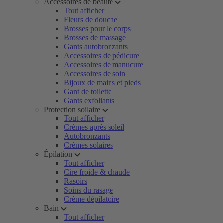
Accessoires de beauté
Tout afficher
Fleurs de douche
Brosses pour le corps
Brosses de massage
Gants autobronzants
Accessoires de pédicure
Accessoires de manucure
Accessoires de soin
Bijoux de mains et pieds
Gant de toilette
Gants exfoliants
Protection soilaire
Tout afficher
Crèmes après soleil
Autobronzants
Crèmes solaires
Épilation
Tout afficher
Cire froide & chaude
Rasoirs
Soins du rasage
Crème dépilatoire
Bain
Tout afficher