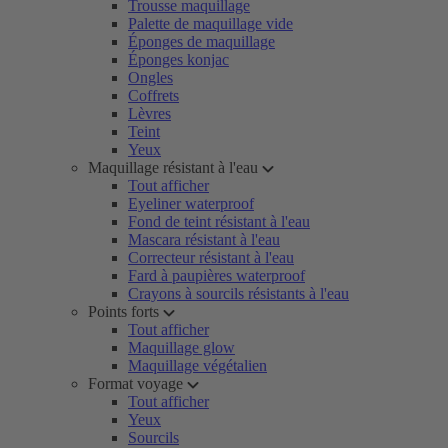
Trousse maquillage
Palette de maquillage vide
Éponges de maquillage
Éponges konjac
Ongles
Coffrets
Lèvres
Teint
Yeux
Maquillage résistant à l'eau
Tout afficher
Eyeliner waterproof
Fond de teint résistant à l'eau
Mascara résistant à l'eau
Correcteur résistant à l'eau
Fard à paupières waterproof
Crayons à sourcils résistants à l'eau
Points forts
Tout afficher
Maquillage glow
Maquillage végétalien
Format voyage
Tout afficher
Yeux
Sourcils