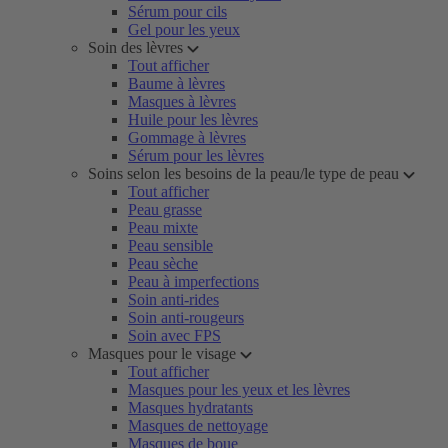
Sérum pour cils
Gel pour les yeux
Soin des lèvres
Tout afficher
Baume à lèvres
Masques à lèvres
Huile pour les lèvres
Gommage à lèvres
Sérum pour les lèvres
Soins selon les besoins de la peau/le type de peau
Tout afficher
Peau grasse
Peau mixte
Peau sensible
Peau sèche
Peau à imperfections
Soin anti-rides
Soin anti-rougeurs
Soin avec FPS
Masques pour le visage
Tout afficher
Masques pour les yeux et les lèvres
Masques hydratants
Masques de nettoyage
Masques de boue