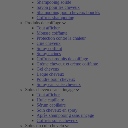
Shampooing solide
Savon pour les cheveux
Shampooing pour cheveux bouclés
Coffrets shampooing
Produits de coiffage
Tout afficher
Mousse coiffante
Protection contre la chaleur
Cire cheveux
Spray coiffant
Spray racines
Coffrets produits de coiffage
Crème cheveux et crème coiffante
Gel cheveux
Laque cheveux
Poudre pour cheveux
Spray eau salée cheveux
Soins cheveux sans rinçage
Tout afficher
Huile capillaire
Sérum capillaire
Soin cheveux en spray
Après-shampooing sans rinçage
Coffrets soins cheveux
Soins du cuir chevelu