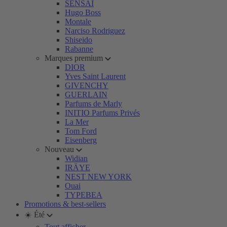
SENSAI
Hugo Boss
Montale
Narciso Rodriguez
Shiseido
Rabanne
Marques premium
DIOR
Yves Saint Laurent
GIVENCHY
GUERLAIN
Parfums de Marly
INITIO Parfums Privés
La Mer
Tom Ford
Eisenberg
Nouveau
Widian
IRÄYE
NEST NEW YORK
Ouai
TYPEBEA
Promotions & best-sellers
☀️ Été
Tout afficher