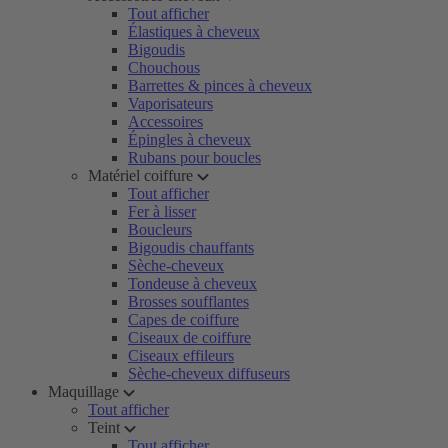
Tout afficher
Élastiques à cheveux
Bigoudis
Chouchous
Barrettes & pinces à cheveux
Vaporisateurs
Accessoires
Épingles à cheveux
Rubans pour boucles
Matériel coiffure
Tout afficher
Fer à lisser
Boucleurs
Bigoudis chauffants
Sèche-cheveux
Tondeuse à cheveux
Brosses soufflantes
Capes de coiffure
Ciseaux de coiffure
Ciseaux effileurs
Sèche-cheveux diffuseurs
Maquillage
Tout afficher
Teint
Tout afficher