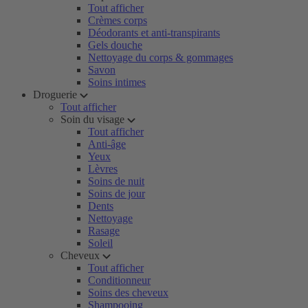
Tout afficher
Crèmes corps
Déodorants et anti-transpirants
Gels douche
Nettoyage du corps & gommages
Savon
Soins intimes
Droguerie
Tout afficher
Soin du visage
Tout afficher
Anti-âge
Yeux
Lèvres
Soins de nuit
Soins de jour
Dents
Nettoyage
Rasage
Soleil
Cheveux
Tout afficher
Conditionneur
Soins des cheveux
Shampooing