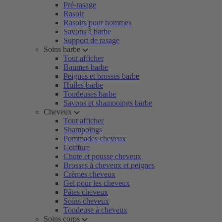
Pré-rasage
Rasoir
Rasoirs pour hommes
Savons à barbe
Support de rasage
Soins barbe
Tout afficher
Baumes barbe
Peignes et brosses barbe
Huiles barbe
Tondeuses barbe
Savons et shampoings barbe
Cheveux
Tout afficher
Shampoings
Pommades cheveux
Coiffure
Chute et pousse cheveux
Brosses à cheveux et peignes
Crèmes cheveux
Gel pour les cheveux
Pâtes cheveux
Soins cheveux
Tondeuse à cheveux
Soins corps