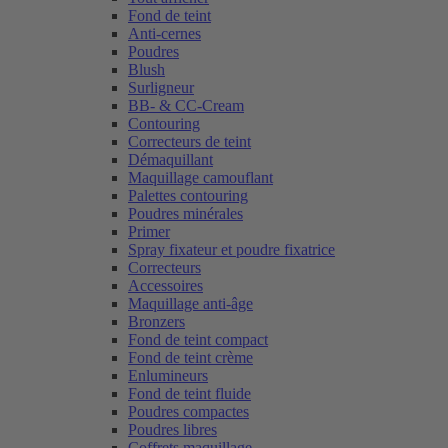
Fond de teint
Anti-cernes
Poudres
Blush
Surligneur
BB- & CC-Cream
Contouring
Correcteurs de teint
Démaquillant
Maquillage camouflant
Palettes contouring
Poudres minérales
Primer
Spray fixateur et poudre fixatrice
Correcteurs
Accessoires
Maquillage anti-âge
Bronzers
Fond de teint compact
Fond de teint crème
Enlumineurs
Fond de teint fluide
Poudres compactes
Poudres libres
Coffrets maquillage