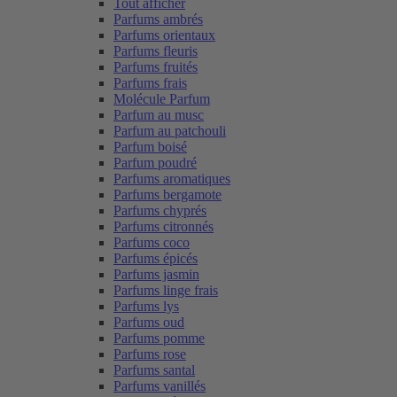
Tout afficher
Parfums ambrés
Parfums orientaux
Parfums fleuris
Parfums fruités
Parfums frais
Molécule Parfum
Parfum au musc
Parfum au patchouli
Parfum boisé
Parfum poudré
Parfums aromatiques
Parfums bergamote
Parfums chyprés
Parfums citronnés
Parfums coco
Parfums épicés
Parfums jasmin
Parfums linge frais
Parfums lys
Parfums oud
Parfums pomme
Parfums rose
Parfums santal
Parfums vanillés