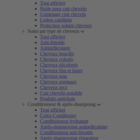
Tout afficher
Huile pour cuir chevelu
Gommage cuir chevelu
Lotion capillaire
Protection solaire cheveux
Soins par type de cheveux
Tout afficher
Anti-frisottis
Antipelliculaire
Cheveux bouclés
Cheveux colorés
Cheveux décolorés
Cheveux fins et lisses
Cheveux gras
Cheveux normaux
Cheveux secs
Cuir chevelu sensible
Produits antichute
Conditionneur & après-shampoing
Tout afficher
Color-Conditioner
Conditionneur hydratant
Après-shampooing antipelliculaire
Conditionneur anti-frisottis
Après-shampooing réparateur