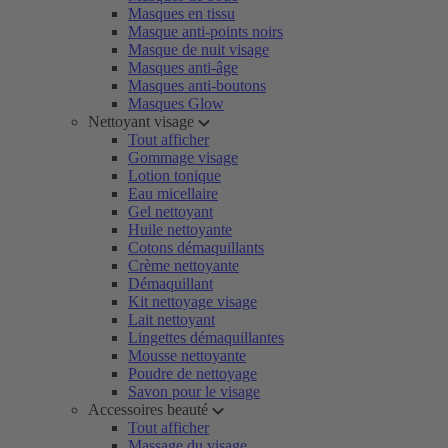
Masques en tissu
Masque anti-points noirs
Masque de nuit visage
Masques anti-âge
Masques anti-boutons
Masques Glow
Nettoyant visage
Tout afficher
Gommage visage
Lotion tonique
Eau micellaire
Gel nettoyant
Huile nettoyante
Cotons démaquillants
Crème nettoyante
Démaquillant
Kit nettoyage visage
Lait nettoyant
Lingettes démaquillantes
Mousse nettoyante
Poudre de nettoyage
Savon pour le visage
Accessoires beauté
Tout afficher
Massage du visage