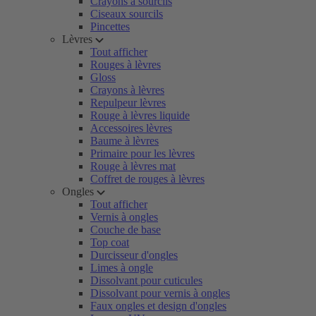
Crayons à sourcils
Ciseaux sourcils
Pincettes
Lèvres
Tout afficher
Rouges à lèvres
Gloss
Crayons à lèvres
Repulpeur lèvres
Rouge à lèvres liquide
Accessoires lèvres
Baume à lèvres
Primaire pour les lèvres
Rouge à lèvres mat
Coffret de rouges à lèvres
Ongles
Tout afficher
Vernis à ongles
Couche de base
Top coat
Durcisseur d'ongles
Limes à ongle
Dissolvant pour cuticules
Dissolvant pour vernis à ongles
Faux ongles et design d'ongles