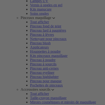
Lampes UV
Vernis à ongles en gel
Kits manucure
Soins ongles
Pinceaux maquillage
Tout afficher
Pinceau fond de teint
Pinceau fard à paupières
Pinceau à lèvres
Nettoyant pour pinceaux
Pinceau blush
Applicateurs
Houppettes à poudre
Kits pinceaux maquillage
Pinceau à poudre
Pinceau à sourcils
Pinceau anti-cernes
Pinceau eyeliner
Pinceau highlighter
Pinceau pour masque
Pochettes de pinceaux
Accessoires sourcils
Tout afficher
Taille-crayon maquillage
Miroirs cosmétiques et miroirs de maquillage