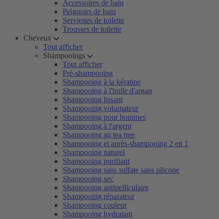
Accessoires de bain
Peignoirs de bain
Serviettes de toilette
Trousses de toilette
Cheveux
Tout afficher
Shampooings
Tout afficher
Pré-shampooing
Shampooing à la kératine
Shampooing à l'huile d'argan
Shampooing lissant
Shampooing volumateur
Shampooing pour hommes
Shampooing à l'argent
Shampooing au tea tree
Shampooing et après-shampooing 2 en 1
Shampooing naturel
Shampooing purifiant
Shampooing sans sulfate sans silicone
Shampooing sec
Shampooing antipelliculaire
Shampooing réparateur
Shampooing couleur
Shampooing hydratant