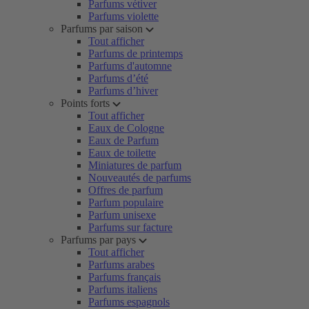
Parfums vétiver
Parfums violette
Parfums par saison
Tout afficher
Parfums de printemps
Parfums d'automne
Parfums d’été
Parfums d’hiver
Points forts
Tout afficher
Eaux de Cologne
Eaux de Parfum
Eaux de toilette
Miniatures de parfum
Nouveautés de parfums
Offres de parfum
Parfum populaire
Parfum unisexe
Parfums sur facture
Parfums par pays
Tout afficher
Parfums arabes
Parfums français
Parfums italiens
Parfums espagnols