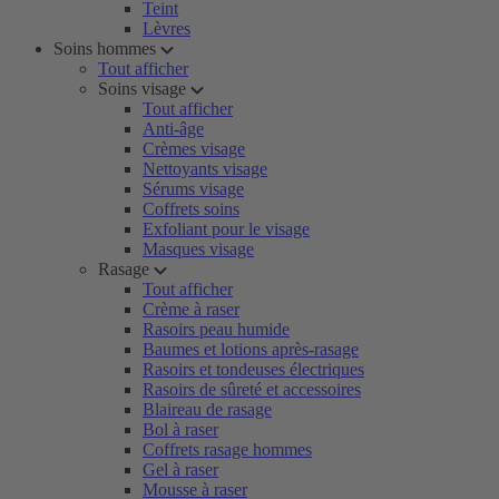
Teint
Lèvres
Soins hommes
Tout afficher
Soins visage
Tout afficher
Anti-âge
Crèmes visage
Nettoyants visage
Sérums visage
Coffrets soins
Exfoliant pour le visage
Masques visage
Rasage
Tout afficher
Crème à raser
Rasoirs peau humide
Baumes et lotions après-rasage
Rasoirs et tondeuses électriques
Rasoirs de sûreté et accessoires
Blaireau de rasage
Bol à raser
Coffrets rasage hommes
Gel à raser
Mousse à raser