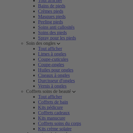
Tout afficher
Bains de pieds
Crèmes pieds
Masques pieds
Peeling pieds
Soins anti callosités
Soins des pieds
Spray pour les pieds
Soin des ongles
Tout afficher
Limes à ongles
Coupe-cuticules
Coupe-ongles
Huiles pour ongles
Ciseaux à ongles
Durcisseur d'ongles
Vernis à ongles
Coffrets soins de beauté
Tout afficher
Coffrets de bain
Kits pédicure
Coffrets cadeaux
Kits manucure
Coffrets soins du corps
Kits crème solaire