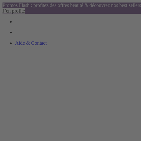
Promos Flash : profitez des offres beauté & découvrez nos best-sellers
J’en profite
Aide & Contact