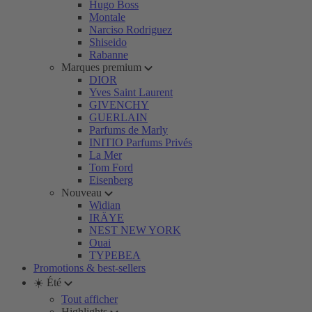
Hugo Boss
Montale
Narciso Rodriguez
Shiseido
Rabanne
Marques premium
DIOR
Yves Saint Laurent
GIVENCHY
GUERLAIN
Parfums de Marly
INITIO Parfums Privés
La Mer
Tom Ford
Eisenberg
Nouveau
Widian
IRÄYE
NEST NEW YORK
Ouai
TYPEBEA
Promotions & best-sellers
☀️ Été
Tout afficher
Highlights