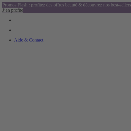
Promos Flash : profitez des offres beauté & découvrez nos best-sellers
J’en profite
Aide & Contact