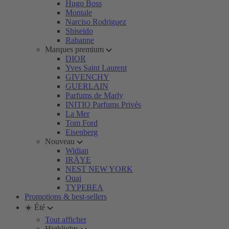
Hugo Boss
Montale
Narciso Rodriguez
Shiseido
Rabanne
Marques premium
DIOR
Yves Saint Laurent
GIVENCHY
GUERLAIN
Parfums de Marly
INITIO Parfums Privés
La Mer
Tom Ford
Eisenberg
Nouveau
Widian
IRÄYE
NEST NEW YORK
Ouai
TYPEBEA
Promotions & best-sellers
☀️ Été
Tout afficher
Highlights