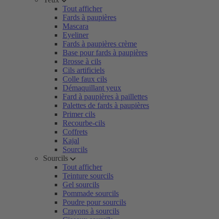
Tout afficher
Fards à paupières
Mascara
Eyeliner
Fards à paupières crème
Base pour fards à paupières
Brosse à cils
Cils artificiels
Colle faux cils
Démaquillant yeux
Fard à paupières à paillettes
Palettes de fards à paupières
Primer cils
Recourbe-cils
Coffrets
Kajal
Sourcils
Sourcils
Tout afficher
Teinture sourcils
Gel sourcils
Pommade sourcils
Poudre pour sourcils
Crayons à sourcils