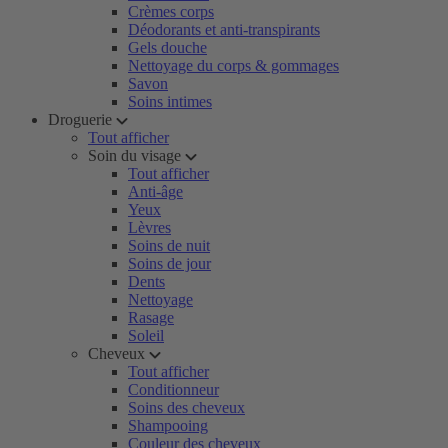
Crèmes corps
Déodorants et anti-transpirants
Gels douche
Nettoyage du corps & gommages
Savon
Soins intimes
Droguerie
Tout afficher
Soin du visage
Tout afficher
Anti-âge
Yeux
Lèvres
Soins de nuit
Soins de jour
Dents
Nettoyage
Rasage
Soleil
Cheveux
Tout afficher
Conditionneur
Soins des cheveux
Shampooing
Couleur des cheveux