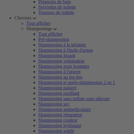
Peignoirs de bain
Serviettes de toilette
Trousses de toilette
Cheveux
Tout afficher
Shampooings
Tout afficher
Pré-shampooing
Shampooing à la kératine
Shampooing à l'huile d'argan
Shampooing lissant
Shampooing volumateur
Shampooing pour hommes
Shampooing à l'argent
Shampooing au tea tree
Shampooing et après-shampooing 2 en 1
Shampooing naturel
Shampooing purifiant
Shampooing sans sulfate sans silicone
Shampooing sec
Shampooing antipelliculaire
Shampooing réparateur
Shampooing couleur
Shampooing hydratant
Shampooing solide