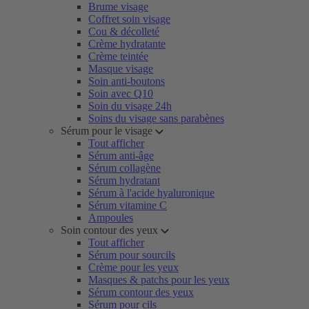
Brume visage
Coffret soin visage
Cou & décolleté
Crème hydratante
Crème teintée
Masque visage
Soin anti-boutons
Soin avec Q10
Soin du visage 24h
Soins du visage sans parabènes
Sérum pour le visage
Tout afficher
Sérum anti-âge
Sérum collagène
Sérum hydratant
Sérum à l'acide hyaluronique
Sérum vitamine C
Ampoules
Soin contour des yeux
Tout afficher
Sérum pour sourcils
Crème pour les yeux
Masques & patchs pour les yeux
Sérum contour des yeux
Sérum pour cils