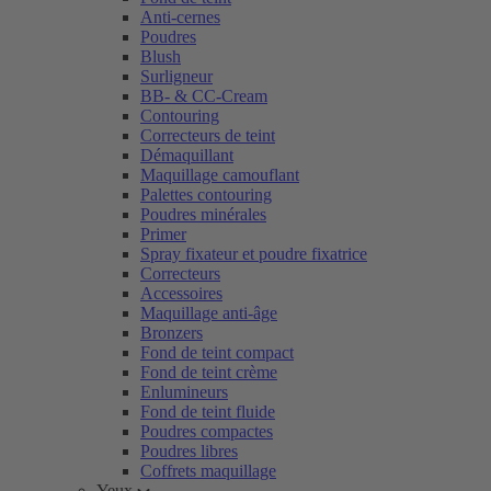
Anti-cernes
Poudres
Blush
Surligneur
BB- & CC-Cream
Contouring
Correcteurs de teint
Démaquillant
Maquillage camouflant
Palettes contouring
Poudres minérales
Primer
Spray fixateur et poudre fixatrice
Correcteurs
Accessoires
Maquillage anti-âge
Bronzers
Fond de teint compact
Fond de teint crème
Enlumineurs
Fond de teint fluide
Poudres compactes
Poudres libres
Coffrets maquillage
Yeux