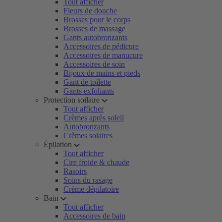
Tout afficher
Fleurs de douche
Brosses pour le corps
Brosses de massage
Gants autobronzants
Accessoires de pédicure
Accessoires de manucure
Accessoires de soin
Bijoux de mains et pieds
Gant de toilette
Gants exfoliants
Protection soilaire
Tout afficher
Crèmes après soleil
Autobronzants
Crèmes solaires
Épilation
Tout afficher
Cire froide & chaude
Rasoirs
Soins du rasage
Crème dépilatoire
Bain
Tout afficher
Accessoires de bain