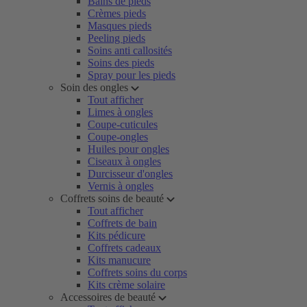
Bains de pieds
Crèmes pieds
Masques pieds
Peeling pieds
Soins anti callosités
Soins des pieds
Spray pour les pieds
Soin des ongles
Tout afficher
Limes à ongles
Coupe-cuticules
Coupe-ongles
Huiles pour ongles
Ciseaux à ongles
Durcisseur d'ongles
Vernis à ongles
Coffrets soins de beauté
Tout afficher
Coffrets de bain
Kits pédicure
Coffrets cadeaux
Kits manucure
Coffrets soins du corps
Kits crème solaire
Accessoires de beauté