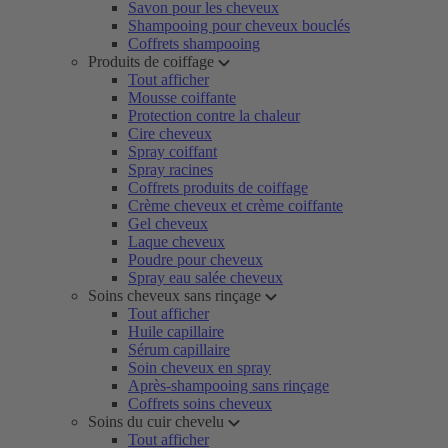
Savon pour les cheveux
Shampooing pour cheveux bouclés
Coffrets shampooing
Produits de coiffage
Tout afficher
Mousse coiffante
Protection contre la chaleur
Cire cheveux
Spray coiffant
Spray racines
Coffrets produits de coiffage
Crème cheveux et crème coiffante
Gel cheveux
Laque cheveux
Poudre pour cheveux
Spray eau salée cheveux
Soins cheveux sans rinçage
Tout afficher
Huile capillaire
Sérum capillaire
Soin cheveux en spray
Après-shampooing sans rinçage
Coffrets soins cheveux
Soins du cuir chevelu
Tout afficher