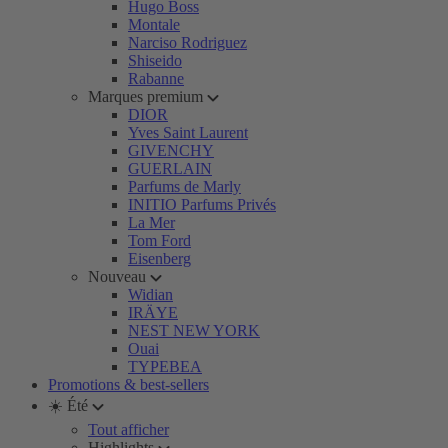
Hugo Boss
Montale
Narciso Rodriguez
Shiseido
Rabanne
Marques premium
DIOR
Yves Saint Laurent
GIVENCHY
GUERLAIN
Parfums de Marly
INITIO Parfums Privés
La Mer
Tom Ford
Eisenberg
Nouveau
Widian
IRÄYE
NEST NEW YORK
Ouai
TYPEBEA
Promotions & best-sellers
☀️ Été
Tout afficher
Highlights