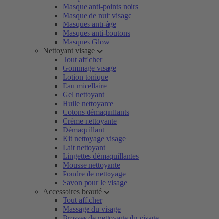
Masque anti-points noirs
Masque de nuit visage
Masques anti-âge
Masques anti-boutons
Masques Glow
Nettoyant visage
Tout afficher
Gommage visage
Lotion tonique
Eau micellaire
Gel nettoyant
Huile nettoyante
Cotons démaquillants
Crème nettoyante
Démaquillant
Kit nettoyage visage
Lait nettoyant
Lingettes démaquillantes
Mousse nettoyante
Poudre de nettoyage
Savon pour le visage
Accessoires beauté
Tout afficher
Massage du visage
Brosses de nettoyage du visage