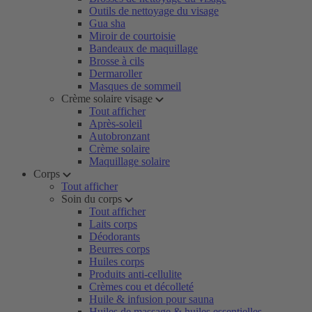
Outils de nettoyage du visage
Gua sha
Miroir de courtoisie
Bandeaux de maquillage
Brosse à cils
Dermaroller
Masques de sommeil
Crème solaire visage
Tout afficher
Après-soleil
Autobronzant
Crème solaire
Maquillage solaire
Corps
Tout afficher
Soin du corps
Tout afficher
Laits corps
Déodorants
Beurres corps
Huiles corps
Produits anti-cellulite
Crèmes cou et décolleté
Huile & infusion pour sauna
Huiles de massage & huiles essentielles