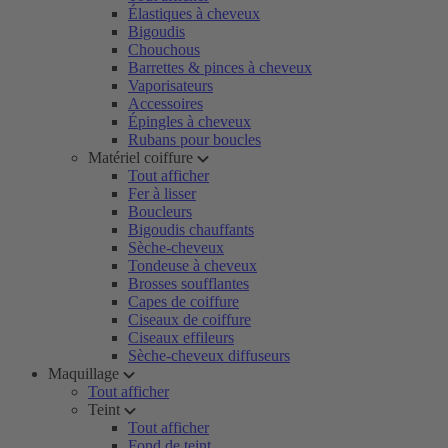
Élastiques à cheveux
Bigoudis
Chouchous
Barrettes & pinces à cheveux
Vaporisateurs
Accessoires
Épingles à cheveux
Rubans pour boucles
Matériel coiffure
Tout afficher
Fer à lisser
Boucleurs
Bigoudis chauffants
Sèche-cheveux
Tondeuse à cheveux
Brosses soufflantes
Capes de coiffure
Ciseaux de coiffure
Ciseaux effileurs
Sèche-cheveux diffuseurs
Maquillage
Tout afficher
Teint
Tout afficher
Fond de teint