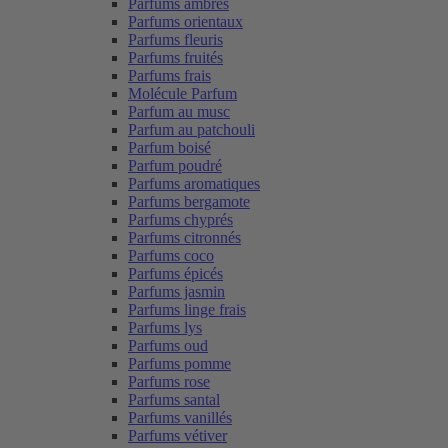
Parfums ambrés
Parfums orientaux
Parfums fleuris
Parfums fruités
Parfums frais
Molécule Parfum
Parfum au musc
Parfum au patchouli
Parfum boisé
Parfum poudré
Parfums aromatiques
Parfums bergamote
Parfums chyprés
Parfums citronnés
Parfums coco
Parfums épicés
Parfums jasmin
Parfums linge frais
Parfums lys
Parfums oud
Parfums pomme
Parfums rose
Parfums santal
Parfums vanillés
Parfums vétiver