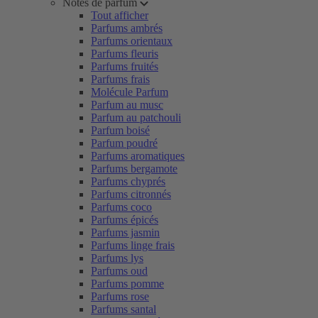
Notes de parfum
Tout afficher
Parfums ambrés
Parfums orientaux
Parfums fleuris
Parfums fruités
Parfums frais
Molécule Parfum
Parfum au musc
Parfum au patchouli
Parfum boisé
Parfum poudré
Parfums aromatiques
Parfums bergamote
Parfums chyprés
Parfums citronnés
Parfums coco
Parfums épicés
Parfums jasmin
Parfums linge frais
Parfums lys
Parfums oud
Parfums pomme
Parfums rose
Parfums santal