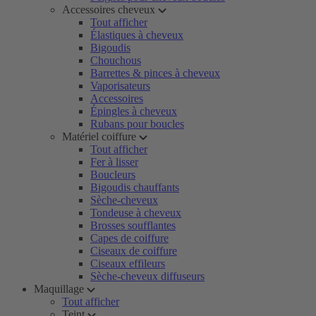
Accessoires cheveux
Tout afficher
Élastiques à cheveux
Bigoudis
Chouchous
Barrettes & pinces à cheveux
Vaporisateurs
Accessoires
Épingles à cheveux
Rubans pour boucles
Matériel coiffure
Tout afficher
Fer à lisser
Boucleurs
Bigoudis chauffants
Sèche-cheveux
Tondeuse à cheveux
Brosses soufflantes
Capes de coiffure
Ciseaux de coiffure
Ciseaux effileurs
Sèche-cheveux diffuseurs
Maquillage
Tout afficher
Teint