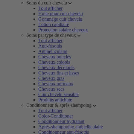
Soins du cuir chevelu
Tout afficher
Huile pour cuir chevelu
Gommage cuir chevelu
Lotion capillaire
Protection solaire cheveux
Soins par type de cheveux
Tout afficher
Anti-frisottis
Antipelliculaire
Cheveux bouclés
Cheveux colorés
Cheveux décolorés
Cheveux fins et lisses
Cheveux gras
Cheveux normaux
Cheveux secs
Cuir chevelu sensible
Produits antichute
Conditionneur & après-shampoing
Tout afficher
Color-Conditioner
Conditionneur hydratant
Après-shampooing antipelliculaire
Conditionneur anti-frisottis