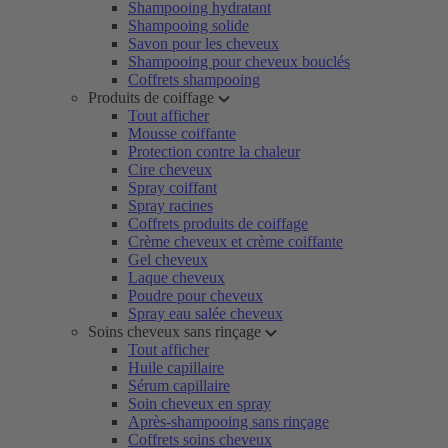
Shampooing hydratant
Shampooing solide
Savon pour les cheveux
Shampooing pour cheveux bouclés
Coffrets shampooing
Produits de coiffage
Tout afficher
Mousse coiffante
Protection contre la chaleur
Cire cheveux
Spray coiffant
Spray racines
Coffrets produits de coiffage
Crème cheveux et crème coiffante
Gel cheveux
Laque cheveux
Poudre pour cheveux
Spray eau salée cheveux
Soins cheveux sans rinçage
Tout afficher
Huile capillaire
Sérum capillaire
Soin cheveux en spray
Après-shampooing sans rinçage
Coffrets soins cheveux