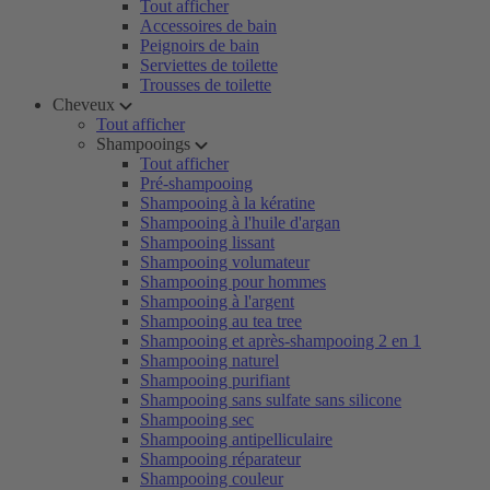
Tout afficher
Accessoires de bain
Peignoirs de bain
Serviettes de toilette
Trousses de toilette
Cheveux
Tout afficher
Shampooings
Tout afficher
Pré-shampooing
Shampooing à la kératine
Shampooing à l'huile d'argan
Shampooing lissant
Shampooing volumateur
Shampooing pour hommes
Shampooing à l'argent
Shampooing au tea tree
Shampooing et après-shampooing 2 en 1
Shampooing naturel
Shampooing purifiant
Shampooing sans sulfate sans silicone
Shampooing sec
Shampooing antipelliculaire
Shampooing réparateur
Shampooing couleur