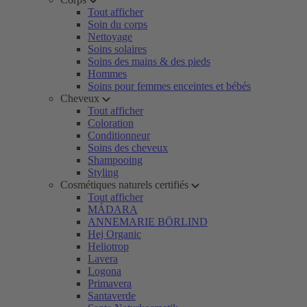
Tout afficher
Soin du corps
Nettoyage
Soins solaires
Soins des mains & des pieds
Hommes
Soins pour femmes enceintes et bébés
Cheveux
Tout afficher
Coloration
Conditionneur
Soins des cheveux
Shampooing
Styling
Cosmétiques naturels certifiés
Tout afficher
MÁDARA
ANNEMARIE BÖRLIND
Hej Organic
Heliotrop
Lavera
Logona
Primavera
Santaverde