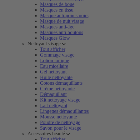
Masques de boue
Masques en tissu
Masque anti-points noirs
Masque de nuit visage
Masques anti-âge
Masques anti-boutons
Masques Glow
Nettoyant visage
Tout afficher
Gommage visage
Lotion tonique
Eau micellaire
Gel nettoyant
Huile nettoyante
Cotons démaquillants
Crème nettoyante
Démaquillant
Kit nettoyage visage
Lait nettoyant
Lingettes démaquillantes
Mousse nettoyante
Poudre de nettoyage
Savon pour le visage
Accessoires beauté
Tout afficher