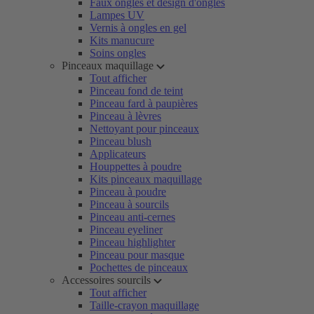
Faux ongles et design d'ongles
Lampes UV
Vernis à ongles en gel
Kits manucure
Soins ongles
Pinceaux maquillage
Tout afficher
Pinceau fond de teint
Pinceau fard à paupières
Pinceau à lèvres
Nettoyant pour pinceaux
Pinceau blush
Applicateurs
Houppettes à poudre
Kits pinceaux maquillage
Pinceau à poudre
Pinceau à sourcils
Pinceau anti-cernes
Pinceau eyeliner
Pinceau highlighter
Pinceau pour masque
Pochettes de pinceaux
Accessoires sourcils
Tout afficher
Taille-crayon maquillage