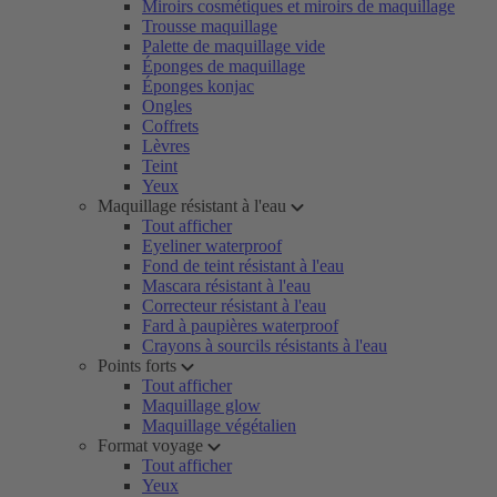
Miroirs cosmétiques et miroirs de maquillage
Trousse maquillage
Palette de maquillage vide
Éponges de maquillage
Éponges konjac
Ongles
Coffrets
Lèvres
Teint
Yeux
Maquillage résistant à l'eau
Tout afficher
Eyeliner waterproof
Fond de teint résistant à l'eau
Mascara résistant à l'eau
Correcteur résistant à l'eau
Fard à paupières waterproof
Crayons à sourcils résistants à l'eau
Points forts
Tout afficher
Maquillage glow
Maquillage végétalien
Format voyage
Tout afficher
Yeux