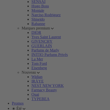
SENSAI
Hugo Boss
Montale
Narciso Rodriguez
Shiseido
Rabanne
Marques premium
DIOR
Yves Saint Laurent
GIVENCHY
GUERLAIN
Parfums de Marly
INITIO Parfums Privés
La Mer
Tom Ford
Eisenberg
Nouveau
Widian
IRÄYE
NEST NEW YORK
Farmacy Beauty
Ouai
TYPEBEA
Promos
☀️ Été