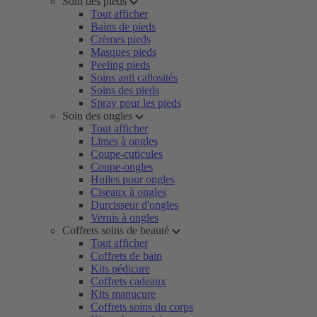
Soin des pieds
Tout afficher
Bains de pieds
Crèmes pieds
Masques pieds
Peeling pieds
Soins anti callosités
Soins des pieds
Spray pour les pieds
Soin des ongles
Tout afficher
Limes à ongles
Coupe-cuticules
Coupe-ongles
Huiles pour ongles
Ciseaux à ongles
Durcisseur d'ongles
Vernis à ongles
Coffrets soins de beauté
Tout afficher
Coffrets de bain
Kits pédicure
Coffrets cadeaux
Kits manucure
Coffrets soins du corps