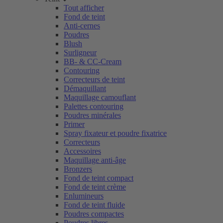
Tout afficher
Fond de teint
Anti-cernes
Poudres
Blush
Surligneur
BB- & CC-Cream
Contouring
Correcteurs de teint
Démaquillant
Maquillage camouflant
Palettes contouring
Poudres minérales
Primer
Spray fixateur et poudre fixatrice
Correcteurs
Accessoires
Maquillage anti-âge
Bronzers
Fond de teint compact
Fond de teint crème
Enlumineurs
Fond de teint fluide
Poudres compactes
Poudres libres