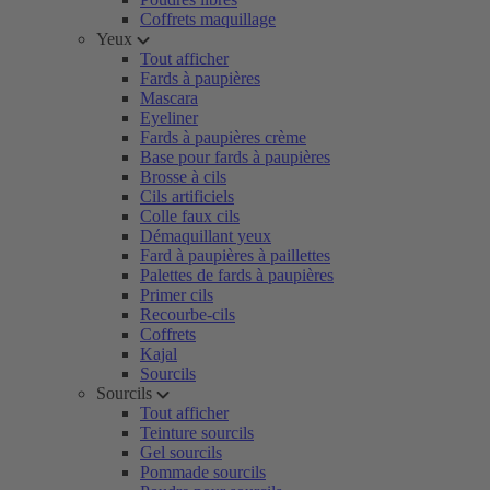
Coffrets maquillage
Yeux
Tout afficher
Fards à paupières
Mascara
Eyeliner
Fards à paupières crème
Base pour fards à paupières
Brosse à cils
Cils artificiels
Colle faux cils
Démaquillant yeux
Fard à paupières à paillettes
Palettes de fards à paupières
Primer cils
Recourbe-cils
Coffrets
Kajal
Sourcils
Sourcils
Tout afficher
Teinture sourcils
Gel sourcils
Pommade sourcils