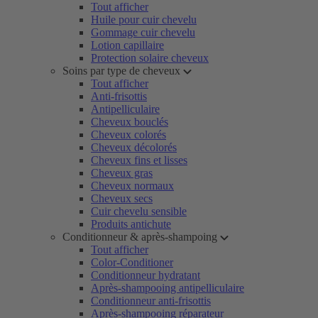
Tout afficher
Huile pour cuir chevelu
Gommage cuir chevelu
Lotion capillaire
Protection solaire cheveux
Soins par type de cheveux
Tout afficher
Anti-frisottis
Antipelliculaire
Cheveux bouclés
Cheveux colorés
Cheveux décolorés
Cheveux fins et lisses
Cheveux gras
Cheveux normaux
Cheveux secs
Cuir chevelu sensible
Produits antichute
Conditionneur & après-shampoing
Tout afficher
Color-Conditioner
Conditionneur hydratant
Après-shampooing antipelliculaire
Conditionneur anti-frisottis
Après-shampooing réparateur