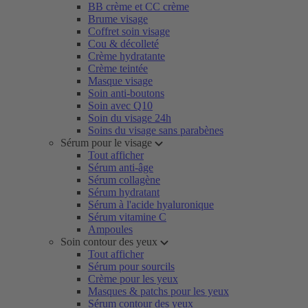
BB crème et CC crème
Brume visage
Coffret soin visage
Cou & décolleté
Crème hydratante
Crème teintée
Masque visage
Soin anti-boutons
Soin avec Q10
Soin du visage 24h
Soins du visage sans parabènes
Sérum pour le visage
Tout afficher
Sérum anti-âge
Sérum collagène
Sérum hydratant
Sérum à l'acide hyaluronique
Sérum vitamine C
Ampoules
Soin contour des yeux
Tout afficher
Sérum pour sourcils
Crème pour les yeux
Masques & patchs pour les yeux
Sérum contour des yeux