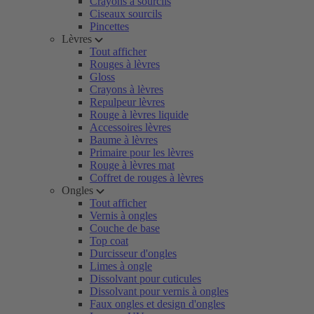
Crayons à sourcils
Ciseaux sourcils
Pincettes
Lèvres
Tout afficher
Rouges à lèvres
Gloss
Crayons à lèvres
Repulpeur lèvres
Rouge à lèvres liquide
Accessoires lèvres
Baume à lèvres
Primaire pour les lèvres
Rouge à lèvres mat
Coffret de rouges à lèvres
Ongles
Tout afficher
Vernis à ongles
Couche de base
Top coat
Durcisseur d'ongles
Limes à ongle
Dissolvant pour cuticules
Dissolvant pour vernis à ongles
Faux ongles et design d'ongles