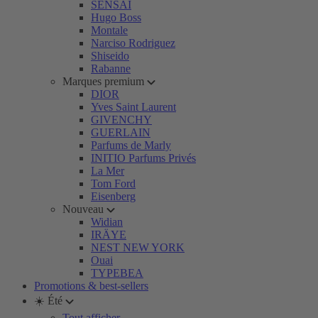
SENSAI
Hugo Boss
Montale
Narciso Rodriguez
Shiseido
Rabanne
Marques premium
DIOR
Yves Saint Laurent
GIVENCHY
GUERLAIN
Parfums de Marly
INITIO Parfums Privés
La Mer
Tom Ford
Eisenberg
Nouveau
Widian
IRÄYE
NEST NEW YORK
Ouai
TYPEBEA
Promotions & best-sellers
☀️ Été
Tout afficher