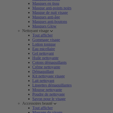
Masques en tissu
Masque anti-points noirs
Masque de nuit visage
Masques anti-âge
Masques anti-boutons
Masques Glow
Nettoyant visage
Tout afficher
Gommage visage
Lotion tonique
Eau micellaire
Gel nettoyant
Huile nettoyante
Cotons démaquillants
Crème nettoyante
Démaquillant
Kit nettoyage visage
Lait nettoyant
Lingettes démaquillantes
Mousse nettoyante
Poudre de nettoyage
Savon pour le visage
Accessoires beauté
Tout afficher
Massage du visage