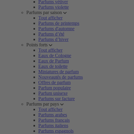
Parfums vétiver
Parfums violette
Parfums par saison
Tout afficher
Parfums de printemps
Parfums d'automne
Parfums d’été
Parfums d’hiver
Points forts
Tout afficher
Eaux de Cologne
Eaux de Parfum
Eaux de toilette
Miniatures de parfum
Nouveautés de parfums
Offres de parfum
Parfum populaire
Parfum unisexe
Parfums sur facture
Parfums par pays
Tout afficher
Parfums arabes
Parfums français
Parfums italiens
Parfums espagnols