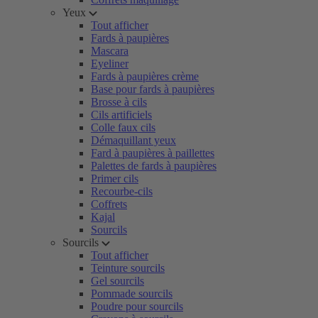
Yeux
Tout afficher
Fards à paupières
Mascara
Eyeliner
Fards à paupières crème
Base pour fards à paupières
Brosse à cils
Cils artificiels
Colle faux cils
Démaquillant yeux
Fard à paupières à paillettes
Palettes de fards à paupières
Primer cils
Recourbe-cils
Coffrets
Kajal
Sourcils
Sourcils
Tout afficher
Teinture sourcils
Gel sourcils
Pommade sourcils
Poudre pour sourcils