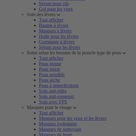
Sérum pour cils
Gel pour les yeux
Soin des lèvres
Tout afficher
Baume à lèvres
Masques à lèvres
Huile pour les lèvres
Gommage à lèvres
Sérum pour les lèvres
Soins selon les besoins de la peau/le type de peau
Tout afficher
Peau grasse
Peau mixte
Peau sensible
Peau sèche
Peau à imperfections
Soin anti-rides
Soin anti-rougeurs
Soin avec FPS
Masques pour le visage
Tout afficher
Masques pour les yeux et les lèvres
Masques hydratants
Masques de nettoyage
Masques de boue