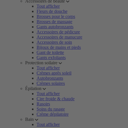
Accessoires de beauté
Tout afficher
Fleurs de douche
Brosses pour le corps
Brosses de massage
Gants autobronzants
Accessoires de pédicure
Accessoires de manucure
Accessoires de soin
Bijoux de mains et pieds
Gant de toilette
Gants exfoliants
Protection soilaire
Tout afficher
Crèmes après soleil
Autobronzants
Crèmes solaires
Épilation
Tout afficher
Cire froide & chaude
Rasoirs
Soins du rasage
Crème dépilatoire
Bain
Tout afficher