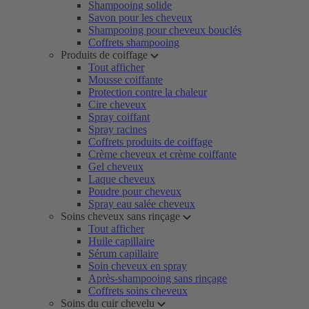
Shampooing solide
Savon pour les cheveux
Shampooing pour cheveux bouclés
Coffrets shampooing
Produits de coiffage
Tout afficher
Mousse coiffante
Protection contre la chaleur
Cire cheveux
Spray coiffant
Spray racines
Coffrets produits de coiffage
Crème cheveux et crème coiffante
Gel cheveux
Laque cheveux
Poudre pour cheveux
Spray eau salée cheveux
Soins cheveux sans rinçage
Tout afficher
Huile capillaire
Sérum capillaire
Soin cheveux en spray
Après-shampooing sans rinçage
Coffrets soins cheveux
Soins du cuir chevelu