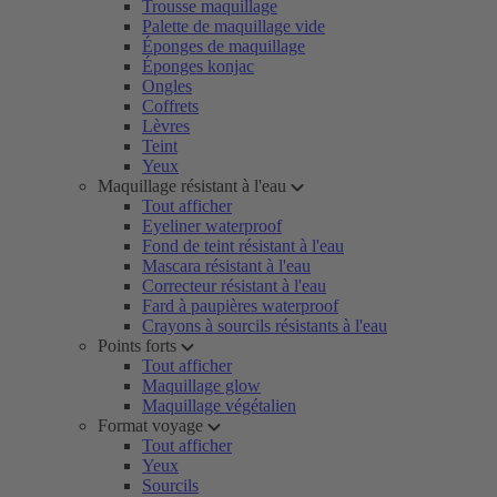
Trousse maquillage
Palette de maquillage vide
Éponges de maquillage
Éponges konjac
Ongles
Coffrets
Lèvres
Teint
Yeux
Maquillage résistant à l'eau
Tout afficher
Eyeliner waterproof
Fond de teint résistant à l'eau
Mascara résistant à l'eau
Correcteur résistant à l'eau
Fard à paupières waterproof
Crayons à sourcils résistants à l'eau
Points forts
Tout afficher
Maquillage glow
Maquillage végétalien
Format voyage
Tout afficher
Yeux
Sourcils