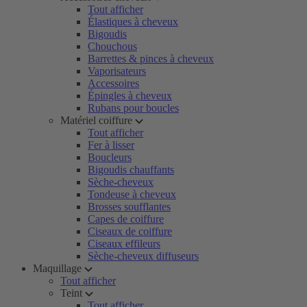
Tout afficher
Élastiques à cheveux
Bigoudis
Chouchous
Barrettes & pinces à cheveux
Vaporisateurs
Accessoires
Épingles à cheveux
Rubans pour boucles
Matériel coiffure
Tout afficher
Fer à lisser
Boucleurs
Bigoudis chauffants
Sèche-cheveux
Tondeuse à cheveux
Brosses soufflantes
Capes de coiffure
Ciseaux de coiffure
Ciseaux effileurs
Sèche-cheveux diffuseurs
Maquillage
Tout afficher
Teint
Tout afficher