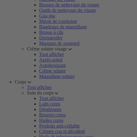
Brosses de nettoyage du visage
Outils de nettoyage du visage
Gua sha
Miroir de courtoisie
Bandeaux de maquillage
Brosse à cils
Dermaroller
Masques de sommeil
Crème solaire visage
Tout afficher
Après-soleil
Autobronzant
Crème solaire
Maquillage solaire
Corps
Tout afficher
Soin du corps
Tout afficher
Laits corps
Déodorants
Beurres corps
Huiles corps
Produits anti-cellulite
Crèmes cou et décolleté
Huile & infusion pour sauna