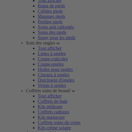
Tout afficher
Bains de pieds
Crèmes pieds
Masques pieds
Peeling pieds
Soins anti callosités
Soins des pieds
Spray pour les pieds
Soin des ongles
Tout afficher
Limes à ongles
Coupe-cuticules
Coupe-ongles
Huiles pour ongles
Ciseaux à ongles
Durcisseur d'ongles
Vernis à ongles
Coffrets soins de beauté
Tout afficher
Coffrets de bain
Kits pédicure
Coffrets cadeaux
Kits manucure
Coffrets soins du corps
Kits crème solaire