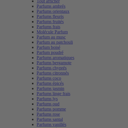
Tout afficher
Parfums ambrés
Parfums orientaux
Parfums fleuris
Parfums fruités
Parfums frais
Molécule Parfum
Parfum au musc
Parfum au patchouli
Parfum boisé
Parfum poudré
Parfums aromatiques
Parfums bergamote
Parfums chyprés
Parfums citronnés
Parfums coco
Parfums épicés
Parfums jasmin
Parfums linge frais
Parfums lys
Parfums oud
Parfums pomme
Parfums rose
Parfums santal
Parfums vanillés