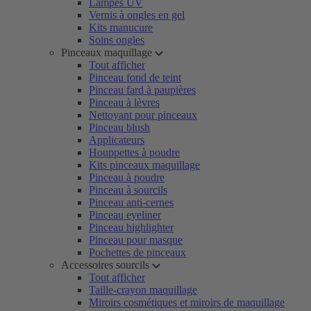
Lampes UV
Vernis à ongles en gel
Kits manucure
Soins ongles
Pinceaux maquillage
Tout afficher
Pinceau fond de teint
Pinceau fard à paupières
Pinceau à lèvres
Nettoyant pour pinceaux
Pinceau blush
Applicateurs
Houppettes à poudre
Kits pinceaux maquillage
Pinceau à poudre
Pinceau à sourcils
Pinceau anti-cernes
Pinceau eyeliner
Pinceau highlighter
Pinceau pour masque
Pochettes de pinceaux
Accessoires sourcils
Tout afficher
Taille-crayon maquillage
Miroirs cosmétiques et miroirs de maquillage