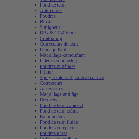
Fond de teint
Anti-cernes
Poudres
Blush
Surligneur
BB- & CC-Cream
Contouring
Correcteurs de teint
Démaquillant
Maquillage camouflant
Palettes contouring
Poudres minérales
Primer
Spray fixateur et poudre fixatrice
Correcteurs
Accessoires
Maquillage anti-âge
Bronzers
Fond de teint compact
Fond de teint crème
Enlumineurs
Fond de teint fluide
Poudres compactes
Poudres libres
Coffrets maquillage