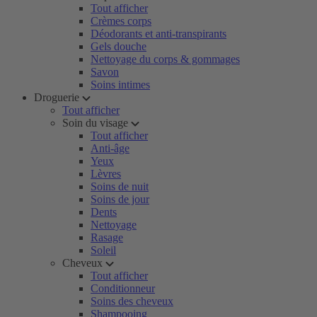
Tout afficher
Crèmes corps
Déodorants et anti-transpirants
Gels douche
Nettoyage du corps & gommages
Savon
Soins intimes
Droguerie
Tout afficher
Soin du visage
Tout afficher
Anti-âge
Yeux
Lèvres
Soins de nuit
Soins de jour
Dents
Nettoyage
Rasage
Soleil
Cheveux
Tout afficher
Conditionneur
Soins des cheveux
Shampooing