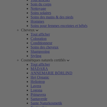
Soin du corps
Nettoyage
Soins solaires
Soins des mains & des pieds
Hommes
Soins pour femmes enceintes et bébés
Cheveux
Tout afficher
Coloration
Conditionneur
Soins des cheveux
Shampooing
Styling
Cosmétiques naturels certifiés
Tout afficher
MÁDARA
ANNEMARIE BÖRLIND
Hej Organic
Heliotrop
Lavera
Logona
Primavera
Santaverde
Sante Naturkosmetik