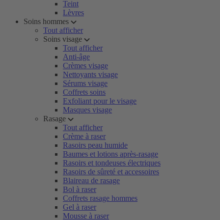
Teint
Lèvres
Soins hommes
Tout afficher
Soins visage
Tout afficher
Anti-âge
Crèmes visage
Nettoyants visage
Sérums visage
Coffrets soins
Exfoliant pour le visage
Masques visage
Rasage
Tout afficher
Crème à raser
Rasoirs peau humide
Baumes et lotions après-rasage
Rasoirs et tondeuses électriques
Rasoirs de sûreté et accessoires
Blaireau de rasage
Bol à raser
Coffrets rasage hommes
Gel à raser
Mousse à raser