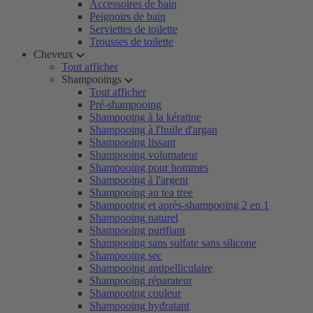
Accessoires de bain
Peignoirs de bain
Serviettes de toilette
Trousses de toilette
Cheveux
Tout afficher
Shampooings
Tout afficher
Pré-shampooing
Shampooing à la kératine
Shampooing à l'huile d'argan
Shampooing lissant
Shampooing volumateur
Shampooing pour hommes
Shampooing à l'argent
Shampooing au tea tree
Shampooing et après-shampooing 2 en 1
Shampooing naturel
Shampooing purifiant
Shampooing sans sulfate sans silicone
Shampooing sec
Shampooing antipelliculaire
Shampooing réparateur
Shampooing couleur
Shampooing hydratant