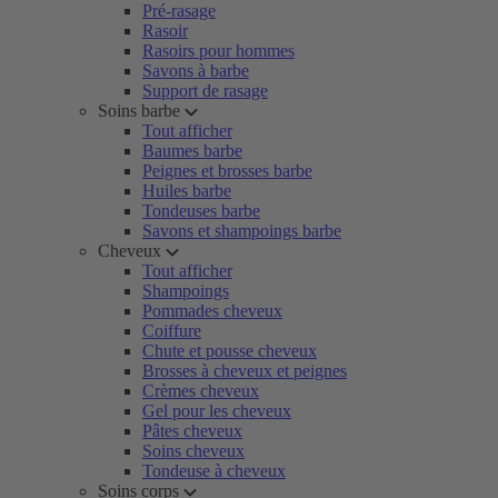
Pré-rasage
Rasoir
Rasoirs pour hommes
Savons à barbe
Support de rasage
Soins barbe
Tout afficher
Baumes barbe
Peignes et brosses barbe
Huiles barbe
Tondeuses barbe
Savons et shampoings barbe
Cheveux
Tout afficher
Shampoings
Pommades cheveux
Coiffure
Chute et pousse cheveux
Brosses à cheveux et peignes
Crèmes cheveux
Gel pour les cheveux
Pâtes cheveux
Soins cheveux
Tondeuse à cheveux
Soins corps