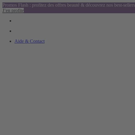
Promos Flash : profitez des offres beauté & découvrez nos best-sellers
J’en profite
Aide & Contact