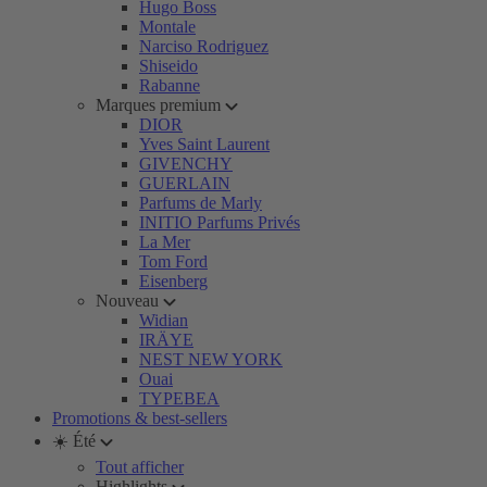
Hugo Boss
Montale
Narciso Rodriguez
Shiseido
Rabanne
Marques premium
DIOR
Yves Saint Laurent
GIVENCHY
GUERLAIN
Parfums de Marly
INITIO Parfums Privés
La Mer
Tom Ford
Eisenberg
Nouveau
Widian
IRÄYE
NEST NEW YORK
Ouai
TYPEBEA
Promotions & best-sellers
☀️ Été
Tout afficher
Highlights