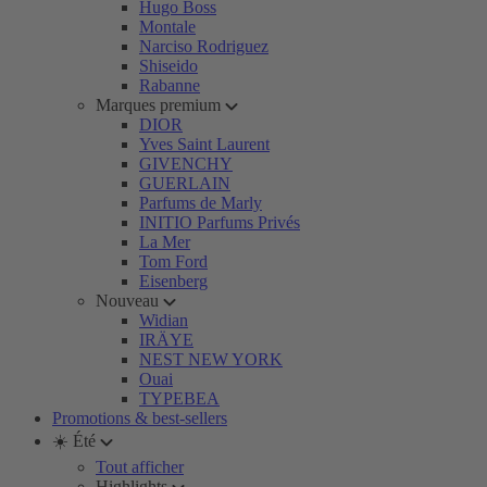
Hugo Boss
Montale
Narciso Rodriguez
Shiseido
Rabanne
Marques premium
DIOR
Yves Saint Laurent
GIVENCHY
GUERLAIN
Parfums de Marly
INITIO Parfums Privés
La Mer
Tom Ford
Eisenberg
Nouveau
Widian
IRÄYE
NEST NEW YORK
Ouai
TYPEBEA
Promotions & best-sellers
☀️ Été
Tout afficher
Highlights