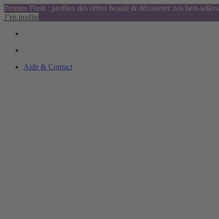
Promos Flash : profitez des offres beauté & découvrez nos best-sellers
J’en profite
Aide & Contact