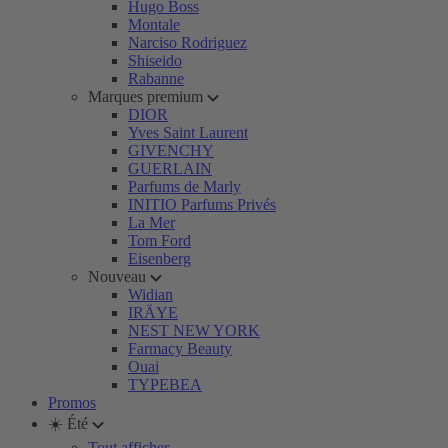
Hugo Boss
Montale
Narciso Rodriguez
Shiseido
Rabanne
Marques premium
DIOR
Yves Saint Laurent
GIVENCHY
GUERLAIN
Parfums de Marly
INITIO Parfums Privés
La Mer
Tom Ford
Eisenberg
Nouveau
Widian
IRÄYE
NEST NEW YORK
Farmacy Beauty
Ouai
TYPEBEA
Promos
☀️ Été
Tout afficher