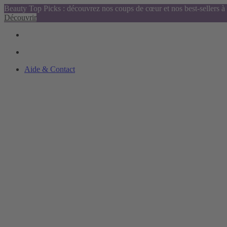
Beauty Top Picks : découvrez nos coups de cœur et nos best-sellers à 
Découvrir
Aide & Contact