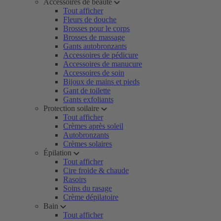
Accessoires de beauté
Tout afficher
Fleurs de douche
Brosses pour le corps
Brosses de massage
Gants autobronzants
Accessoires de pédicure
Accessoires de manucure
Accessoires de soin
Bijoux de mains et pieds
Gant de toilette
Gants exfoliants
Protection soilaire
Tout afficher
Crèmes après soleil
Autobronzants
Crèmes solaires
Épilation
Tout afficher
Cire froide & chaude
Rasoirs
Soins du rasage
Crème dépilatoire
Bain
Tout afficher