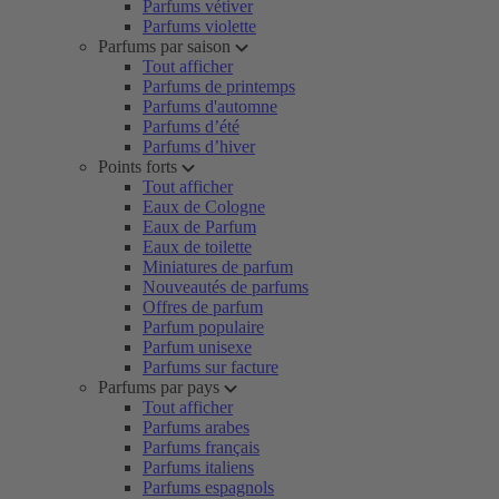
Parfums vétiver
Parfums violette
Parfums par saison
Tout afficher
Parfums de printemps
Parfums d'automne
Parfums d’été
Parfums d’hiver
Points forts
Tout afficher
Eaux de Cologne
Eaux de Parfum
Eaux de toilette
Miniatures de parfum
Nouveautés de parfums
Offres de parfum
Parfum populaire
Parfum unisexe
Parfums sur facture
Parfums par pays
Tout afficher
Parfums arabes
Parfums français
Parfums italiens
Parfums espagnols