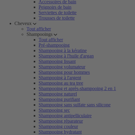
Accessoires de bain
Peignoirs de bain
Serviettes de toilette
Trousses de toilette
Cheveux
Tout afficher
Shampooings
Tout afficher
Pré-shampooing
Shampooing à la kératine
Shampooing à l'huile d'argan
Shampooing lissant
Shampooing volumateur
Shampooing pour hommes
Shampooing à l'argent
Shampooing au tea tree
Shampooing et après-shampooing 2 en 1
Shampooing naturel
Shampooing purifiant
Shampooing sans sulfate sans silicone
Shampooing sec
Shampooing antipelliculaire
Shampooing réparateur
Shampooing couleur
Shampooing hydratant