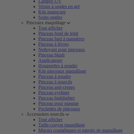
Lampes UV
Vernis à ongles en gel
Kits manucure
Soins ongles
Pinceaux maquillage
Tout afficher
Pinceau fond de teint
Pinceau fard à paupières
Pinceau à lèvres
Nettoyant pour pinceaux
Pinceau blush
Applicateurs
Houppettes à poudre
Kits pinceaux maquillage
Pinceau à poudre
Pinceau à sourcils
Pinceau anti-cernes
Pinceau eyeliner
Pinceau highlighter
Pinceau pour masque
Pochettes de pinceaux
Accessoires sourcils
Tout afficher
Taille-crayon maquillage
Miroirs cosmétiques et miroirs de maquillage