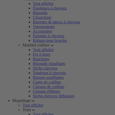
Tout afficher
Élastiques à cheveux
Bigoudis
Chouchous
Barrettes & pinces à cheveux
Vaporisateurs
Accessoires
Épingles à cheveux
Rubans pour boucles
Matériel coiffure
Tout afficher
Fer à lisser
Boucleurs
Bigoudis chauffants
Sèche-cheveux
Tondeuse à cheveux
Brosses soufflantes
Capes de coiffure
Ciseaux de coiffure
Ciseaux effileurs
Sèche-cheveux diffuseurs
Maquillage
Tout afficher
Teint
Tout afficher