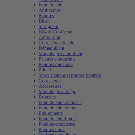
Fond de teint
Anti-cernes
Poudres
Blush
Surligneur
BB- & CC-Cream
Contouring
Correcteurs de teint
Démaquillant
Maquillage camouflant
Palettes contouring
Poudres minérales
Primer
Spray fixateur et poudre fixatrice
Correcteurs
Accessoires
Maquillage anti-âge
Bronzers
Fond de teint compact
Fond de teint crème
Enlumineurs
Fond de teint fluide
Poudres compactes
Poudres libres
Coffrets maquillage