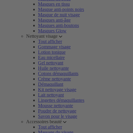
Masques en tissu
Masque anti-points noirs
Masque de nuit visage
Masques anti-âge
Masques anti-boutons
Masques Glow
Nettoyant visage
Tout afficher
Gommage visage
Lotion tonique
Eau micellaire
Gel nettoyant
Huile nettoyante
Cotons démaquillants
Crème nettoyante
Démaquillant
Kit nettoyage visage
Lait nettoyant
Lingettes démaquillantes
Mousse nettoyante
Poudre de nettoyage
Savon pour le visage
Accessoires beauté
Tout afficher
Massage du visage