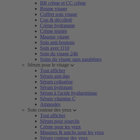
BB crème et CC crème
Brume visage
Coffret soin visage
Cou & décolleté
Crème hydratante
Crème teintée
Masque visage
Soin anti-boutons
Soin avec Q10
Soin du visage 24h
Soins du visage sans parabènes
Sérum pour le visage
Tout afficher
Sérum anti-âge
Sérum collagène
Sérum hydratant
Sérum à l'acide hyaluronique
Sérum vitamine C
Ampoules
Soin contour des yeux
Tout afficher
Sérum pour sourcils
Crème pour les yeux
Masques & patchs pour les yeux
Sérum contour des yeux