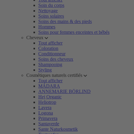
Soin du corps
Nettoyage
Soins solaires
Soins des mains & des pieds
Hommes
Soins pour femmes enceintes et bébés
Cheveux
Tout afficher
Coloration
Conditionneur
Soins des cheveux
Shampooing
Styling
Cosmétiques naturels certifiés
Tout afficher
MÁDARA
ANNEMARIE BÖRLIND
Hej Organic
Heliotrop
Lavera
Logona
Primavera
Santaverde
Sante Naturkosmetik