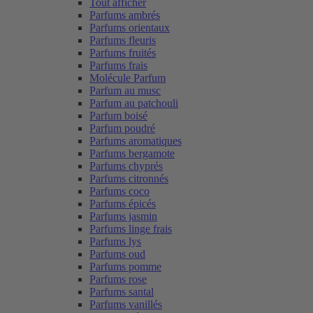
Tout afficher
Parfums ambrés
Parfums orientaux
Parfums fleuris
Parfums fruités
Parfums frais
Molécule Parfum
Parfum au musc
Parfum au patchouli
Parfum boisé
Parfum poudré
Parfums aromatiques
Parfums bergamote
Parfums chyprés
Parfums citronnés
Parfums coco
Parfums épicés
Parfums jasmin
Parfums linge frais
Parfums lys
Parfums oud
Parfums pomme
Parfums rose
Parfums santal
Parfums vanillés