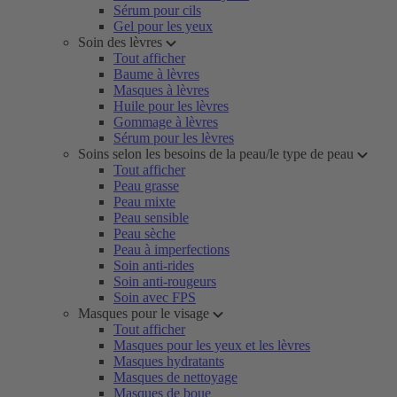
Sérum pour cils
Gel pour les yeux
Soin des lèvres
Tout afficher
Baume à lèvres
Masques à lèvres
Huile pour les lèvres
Gommage à lèvres
Sérum pour les lèvres
Soins selon les besoins de la peau/le type de peau
Tout afficher
Peau grasse
Peau mixte
Peau sensible
Peau sèche
Peau à imperfections
Soin anti-rides
Soin anti-rougeurs
Soin avec FPS
Masques pour le visage
Tout afficher
Masques pour les yeux et les lèvres
Masques hydratants
Masques de nettoyage
Masques de boue