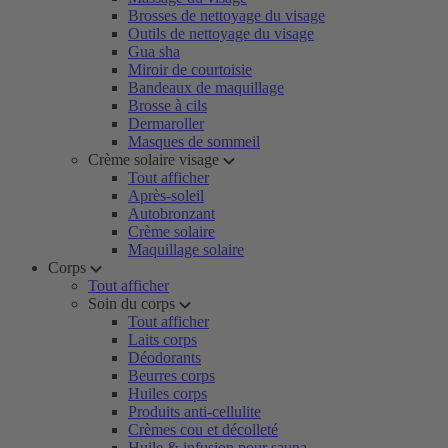
Brosses de nettoyage du visage
Outils de nettoyage du visage
Gua sha
Miroir de courtoisie
Bandeaux de maquillage
Brosse à cils
Dermaroller
Masques de sommeil
Crème solaire visage
Tout afficher
Après-soleil
Autobronzant
Crème solaire
Maquillage solaire
Corps
Tout afficher
Soin du corps
Tout afficher
Laits corps
Déodorants
Beurres corps
Huiles corps
Produits anti-cellulite
Crèmes cou et décolleté
Huile & infusion pour sauna