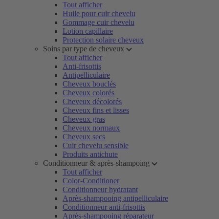
Tout afficher
Huile pour cuir chevelu
Gommage cuir chevelu
Lotion capillaire
Protection solaire cheveux
Soins par type de cheveux
Tout afficher
Anti-frisottis
Antipelliculaire
Cheveux bouclés
Cheveux colorés
Cheveux décolorés
Cheveux fins et lisses
Cheveux gras
Cheveux normaux
Cheveux secs
Cuir chevelu sensible
Produits antichute
Conditionneur & après-shampoing
Tout afficher
Color-Conditioner
Conditionneur hydratant
Après-shampooing antipelliculaire
Conditionneur anti-frisottis
Après-shampooing réparateur