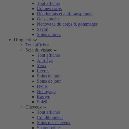
Tout afficher
Crèmes corps
Déodorants et anti-transpirants
Gels douche
Nettoyage du corps & gommages
Savon
Soins intimes
Droguerie
Tout afficher
Soin du visage
Tout afficher
Anti-âge
Yeux
Lèvres
Soins de nuit
Soins de jour
Dents
Nettoyage
Rasage
Soleil
Cheveux
Tout afficher
Conditionneur
Soins des cheveux
Shampooing