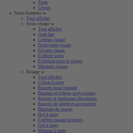
Teint
Lèvres
Soins hommes
Tout afficher
Soins visage
Tout afficher
Anti-âge
Crèmes visage
Nettoyants visage
Sérums visage
Coffrets soins
Exfoliant pour le visage
Masques visage
Rasage
Tout afficher
Crème à raser
Rasoirs peau humide
Baumes et lotions après-rasage
Rasoirs et tondeuses électriques
Rasoirs de sûreté et accessoires
Blaireau de rasage
Bol à raser
Coffrets rasage hommes
Gel à raser
Mousse à raser