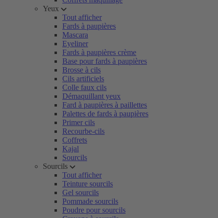
Yeux
Tout afficher
Fards à paupières
Mascara
Eyeliner
Fards à paupières crème
Base pour fards à paupières
Brosse à cils
Cils artificiels
Colle faux cils
Démaquillant yeux
Fard à paupières à paillettes
Palettes de fards à paupières
Primer cils
Recourbe-cils
Coffrets
Kajal
Sourcils
Sourcils
Tout afficher
Teinture sourcils
Gel sourcils
Pommade sourcils
Poudre pour sourcils