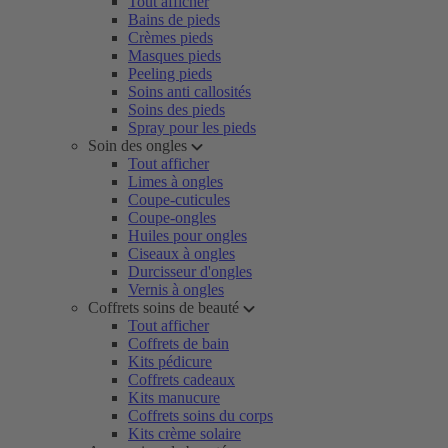
Tout afficher
Bains de pieds
Crèmes pieds
Masques pieds
Peeling pieds
Soins anti callosités
Soins des pieds
Spray pour les pieds
Soin des ongles
Tout afficher
Limes à ongles
Coupe-cuticules
Coupe-ongles
Huiles pour ongles
Ciseaux à ongles
Durcisseur d'ongles
Vernis à ongles
Coffrets soins de beauté
Tout afficher
Coffrets de bain
Kits pédicure
Coffrets cadeaux
Kits manucure
Coffrets soins du corps
Kits crème solaire