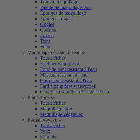
Trousse maquillage
Palette de maquillage vide
Éponges de maquillage
Éponges konjac
Ongles
Coffrets
Lèvres
Teint
Yeux
Maquillage résistant à l'eau
Tout afficher
Eyeliner waterproof
Fond de teint résistant à l'eau
Mascara résistant à l'eau
Correcteur résistant à l'eau
Fard à paupières waterproof
Crayons à sourcils résistants à l'eau
Points forts
Tout afficher
Maquillage glow
Maquillage végétalien
Format voyage
Tout afficher
Yeux
Sourcils