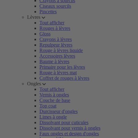
Crayons à sourcils
Ciseaux sourcils
Pincettes
Lèvres
Tout afficher
Rouges à lèvres
Gloss
Crayons à lèvres
Repulpeur lèvres
Rouge à lèvres liquide
Accessoires lèvres
Baume à lèvres
Primaire pour les lèvres
Rouge à lèvres mat
Coffret de rouges à lèvres
Ongles
Tout afficher
Vernis à ongles
Couche de base
Top coat
Durcisseur d'ongles
Limes à ongle
Dissolvant pour cuticules
Dissolvant pour vernis à ongles
Faux ongles et design d'ongles