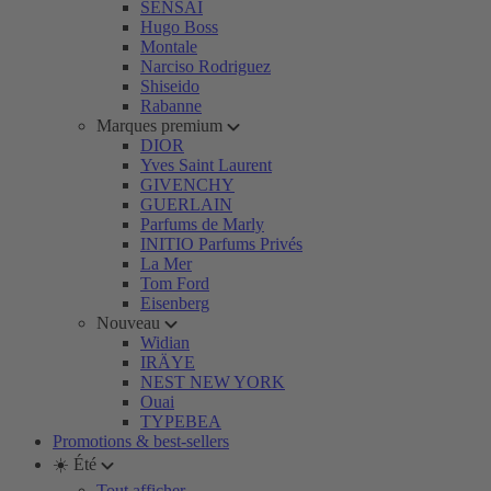
SENSAI
Hugo Boss
Montale
Narciso Rodriguez
Shiseido
Rabanne
Marques premium
DIOR
Yves Saint Laurent
GIVENCHY
GUERLAIN
Parfums de Marly
INITIO Parfums Privés
La Mer
Tom Ford
Eisenberg
Nouveau
Widian
IRÄYE
NEST NEW YORK
Ouai
TYPEBEA
Promotions & best-sellers
☀️ Été
Tout afficher