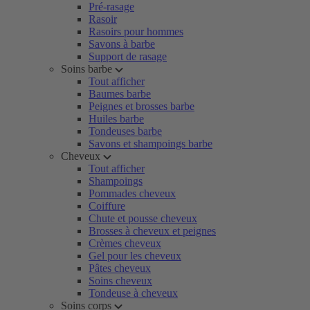
Pré-rasage
Rasoir
Rasoirs pour hommes
Savons à barbe
Support de rasage
Soins barbe
Tout afficher
Baumes barbe
Peignes et brosses barbe
Huiles barbe
Tondeuses barbe
Savons et shampoings barbe
Cheveux
Tout afficher
Shampoings
Pommades cheveux
Coiffure
Chute et pousse cheveux
Brosses à cheveux et peignes
Crèmes cheveux
Gel pour les cheveux
Pâtes cheveux
Soins cheveux
Tondeuse à cheveux
Soins corps