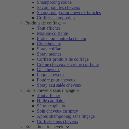
Shampooing solide
Savon pour les cheveux
Shampooing pour cheveux bouclés
Coffrets shampooing
Produits de coiffage
Tout afficher
Mousse coiffante
Protection contre la chaleur
Cire cheveux
Spray coiffant
Spray racines
Coffrets produits de coiffage
Crème cheveux et crème coiffante
Gel cheveux
Laque cheveux
Poudre pour cheveux
Spray eau salée cheveux
Soins cheveux sans rinçage
Tout afficher
Huile capillaire
Sérum capillaire
Soin cheveux en spray
Après-shampooing sans rinçage
Coffrets soins cheveux
Soins du cuir chevelu