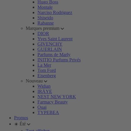
Hugo Boss
Montale
Narciso Rodriguez
Shiseido
Rabanne
Marques premium
DIOR
Yves Saint Laurent
GIVENCHY
GUERLAIN
Parfums de Marly
INITIO Parfums Privés
La Mer
Tom Ford
Eisenberg
Nouveau
Widian
IRÄYE
NEST NEW YORK
Farmacy Beauty
Ouai
TYPEBEA
Promos
☀️ Été
Tout afficher