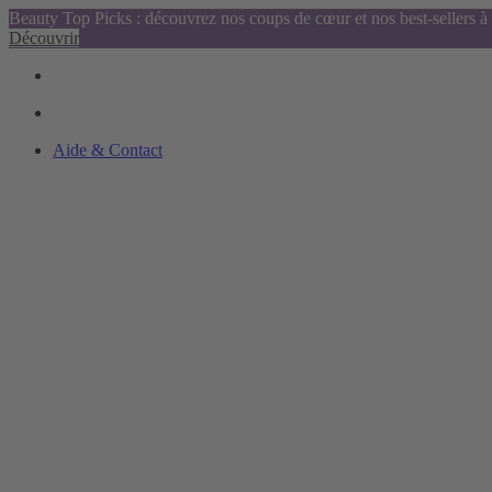
Beauty Top Picks : découvrez nos coups de cœur et nos best-sellers à 
Découvrir
Aide & Contact