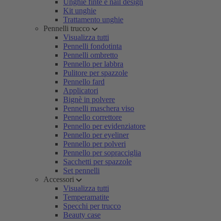
Unghie finte e nail design
Kit unghie
Trattamento unghie
Pennelli trucco
Visualizza tutti
Pennelli fondotinta
Pennelli ombretto
Pennello per labbra
Pulitore per spazzole
Pennello fard
Applicatori
Bignè in polvere
Pennelli maschera viso
Pennello correttore
Pennello per evidenziatore
Pennello per eyeliner
Pennello per polveri
Pennello per sopracciglia
Sacchetti per spazzole
Set pennelli
Accessori
Visualizza tutti
Temperamatite
Specchi per trucco
Beauty case