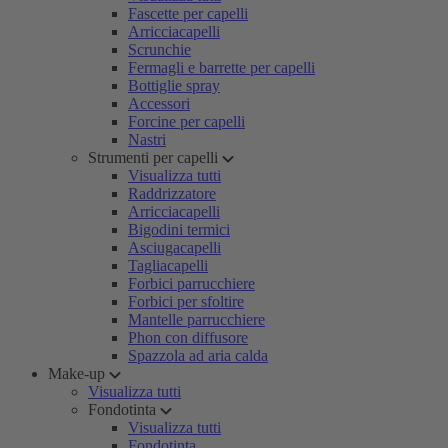
Fascette per capelli
Arricciacapelli
Scrunchie
Fermagli e barrette per capelli
Bottiglie spray
Accessori
Forcine per capelli
Nastri
Strumenti per capelli
Visualizza tutti
Raddrizzatore
Arricciacapelli
Bigodini termici
Asciugacapelli
Tagliacapelli
Forbici parrucchiere
Forbici per sfoltire
Mantelle parrucchiere
Phon con diffusore
Spazzola ad aria calda
Make-up
Visualizza tutti
Fondotinta
Visualizza tutti
Fondotinta