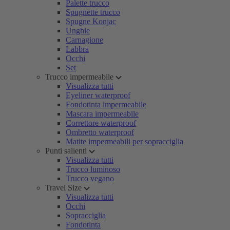
Palette trucco
Spugnette trucco
Spugne Konjac
Unghie
Carnagione
Labbra
Occhi
Set
Trucco impermeabile
Visualizza tutti
Eyeliner waterproof
Fondotinta impermeabile
Mascara impermeabile
Correttore waterproof
Ombretto waterproof
Matite impermeabili per sopracciglia
Punti salienti
Visualizza tutti
Trucco luminoso
Trucco vegano
Travel Size
Visualizza tutti
Occhi
Sopracciglia
Fondotinta