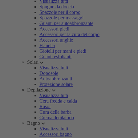
Visualizza tutti
Spugne da doccia
Spazzole per il corpo
Spazzole per massaggi
Guanti per autoabbronzante
Accessori piedi
Accessori per la cura del corpo
Accessori unghie
Flanella
Gioielli per mani e piedi
Guanti esfolianti
Solari
Visualizza tutti
Doposole
Autoabbronzanti
Protezione solare
Depilazione
Visualizza tutti
Cera fredda e calda
Rasoi
Cura della barba
Crema depilatoria
Bagno
Visualizza tutti
Accessori bagno