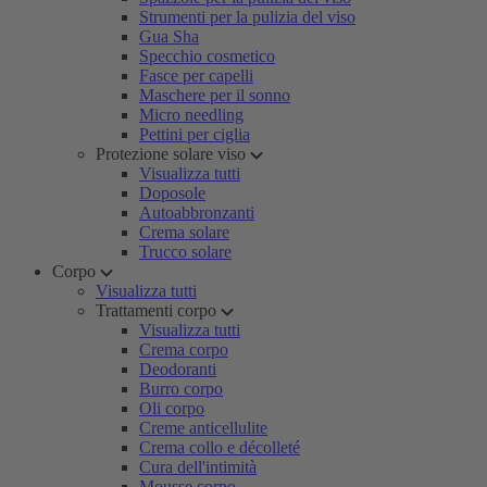
Strumenti per la pulizia del viso
Gua Sha
Specchio cosmetico
Fasce per capelli
Maschere per il sonno
Micro needling
Pettini per ciglia
Protezione solare viso
Visualizza tutti
Doposole
Autoabbronzanti
Crema solare
Trucco solare
Corpo
Visualizza tutti
Trattamenti corpo
Visualizza tutti
Crema corpo
Deodoranti
Burro corpo
Oli corpo
Creme anticellulite
Crema collo e décolleté
Cura dell'intimità
Mousse corpo