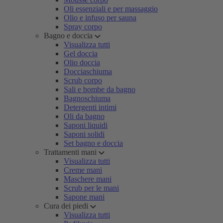
Oli essenziali e per massaggio
Olio e infuso per sauna
Spray corpo
Bagno e doccia
Visualizza tutti
Gel doccia
Olio doccia
Docciaschiuma
Scrub corpo
Sali e bombe da bagno
Bagnoschiuma
Detergenti intimi
Oli da bagno
Saponi liquidi
Saponi solidi
Set bagno e doccia
Trattamenti mani
Visualizza tutti
Creme mani
Maschere mani
Scrub per le mani
Sapone mani
Cura dei piedi
Visualizza tutti