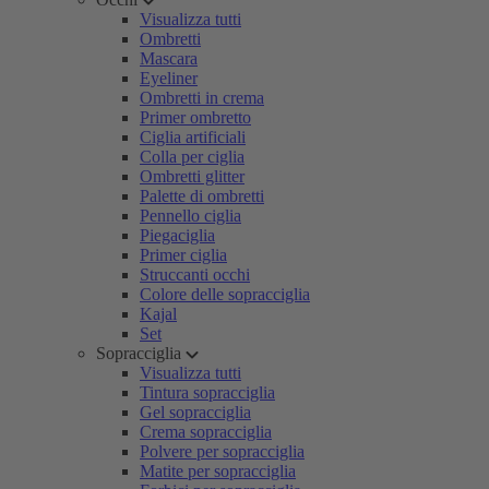
Visualizza tutti
Ombretti
Mascara
Eyeliner
Ombretti in crema
Primer ombretto
Ciglia artificiali
Colla per ciglia
Ombretti glitter
Palette di ombretti
Pennello ciglia
Piegaciglia
Primer ciglia
Struccanti occhi
Colore delle sopracciglia
Kajal
Set
Sopracciglia
Visualizza tutti
Tintura sopracciglia
Gel sopracciglia
Crema sopracciglia
Polvere per sopracciglia
Matite per sopracciglia