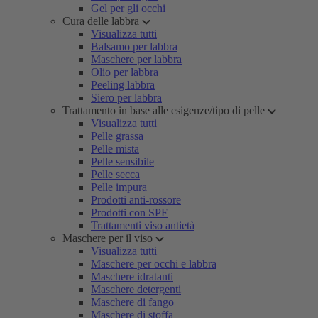
Gel per gli occhi
Cura delle labbra
Visualizza tutti
Balsamo per labbra
Maschere per labbra
Olio per labbra
Peeling labbra
Siero per labbra
Trattamento in base alle esigenze/tipo di pelle
Visualizza tutti
Pelle grassa
Pelle mista
Pelle sensibile
Pelle secca
Pelle impura
Prodotti anti-rossore
Prodotti con SPF
Trattamenti viso antietà
Maschere per il viso
Visualizza tutti
Maschere per occhi e labbra
Maschere idratanti
Maschere detergenti
Maschere di fango
Maschere di stoffa