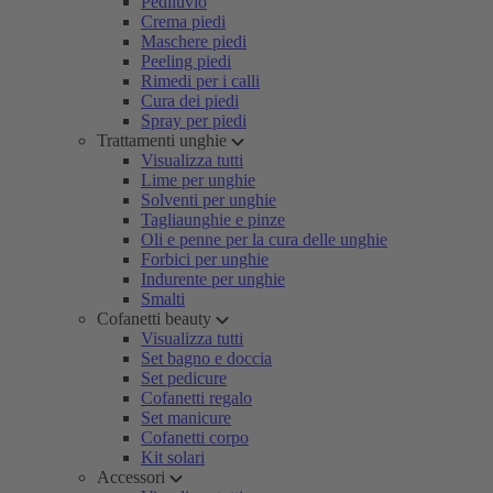
Pediluvio
Crema piedi
Maschere piedi
Peeling piedi
Rimedi per i calli
Cura dei piedi
Spray per piedi
Trattamenti unghie
Visualizza tutti
Lime per unghie
Solventi per unghie
Tagliaunghie e pinze
Oli e penne per la cura delle unghie
Forbici per unghie
Indurente per unghie
Smalti
Cofanetti beauty
Visualizza tutti
Set bagno e doccia
Set pedicure
Cofanetti regalo
Set manicure
Cofanetti corpo
Kit solari
Accessori