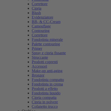
Correttore
Cipria
Blush
Evidenziatore
BB- & CC-Cream
Camouflage
Contouring
Correttore
Fondotinta minerale
Palette contouring
Primer
Spray e cipria fissante
Struccante
Prodotti coprenti
Accessori
Make-up anti-aging
Bronzer
Fondotinta compatto
Fondotinta in crema
Prodotti a effetto
Fondotinta liquido
Cipria compatta
Cipria in polvere
Cofanetto trucco
Occhi