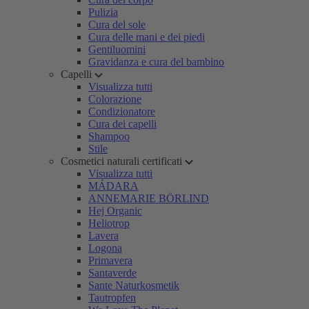
Pulizia
Cura del sole
Cura delle mani e dei piedi
Gentiluomini
Gravidanza e cura del bambino
Capelli
Visualizza tutti
Colorazione
Condizionatore
Cura dei capelli
Shampoo
Stile
Cosmetici naturali certificati
Visualizza tutti
MÁDARA
ANNEMARIE BÖRLIND
Hej Organic
Heliotrop
Lavera
Logona
Primavera
Santaverde
Sante Naturkosmetik
Tautropfen