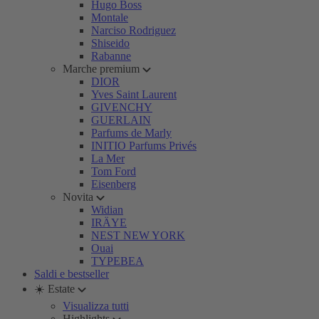
Hugo Boss
Montale
Narciso Rodriguez
Shiseido
Rabanne
Marche premium
DIOR
Yves Saint Laurent
GIVENCHY
GUERLAIN
Parfums de Marly
INITIO Parfums Privés
La Mer
Tom Ford
Eisenberg
Novita
Widian
IRÄYE
NEST NEW YORK
Ouai
TYPEBEA
Saldi e bestseller
☀️ Estate
Visualizza tutti
Highlights