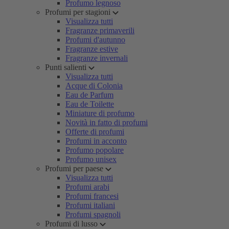
Profumo legnoso
Profumi per stagioni
Visualizza tutti
Fragranze primaverili
Profumi d'autunno
Fragranze estive
Fragranze invernali
Punti salienti
Visualizza tutti
Acque di Colonia
Eau de Parfum
Eau de Toilette
Miniature di profumo
Novità in fatto di profumi
Offerte di profumi
Profumi in acconto
Profumo popolare
Profumo unisex
Profumi per paese
Visualizza tutti
Profumi arabi
Profumi francesi
Profumi italiani
Profumi spagnoli
Profumi di lusso