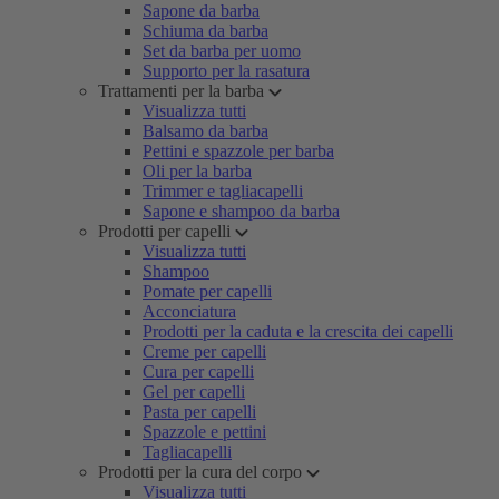
Sapone da barba
Schiuma da barba
Set da barba per uomo
Supporto per la rasatura
Trattamenti per la barba
Visualizza tutti
Balsamo da barba
Pettini e spazzole per barba
Oli per la barba
Trimmer e tagliacapelli
Sapone e shampoo da barba
Prodotti per capelli
Visualizza tutti
Shampoo
Pomate per capelli
Acconciatura
Prodotti per la caduta e la crescita dei capelli
Creme per capelli
Cura per capelli
Gel per capelli
Pasta per capelli
Spazzole e pettini
Tagliacapelli
Prodotti per la cura del corpo
Visualizza tutti