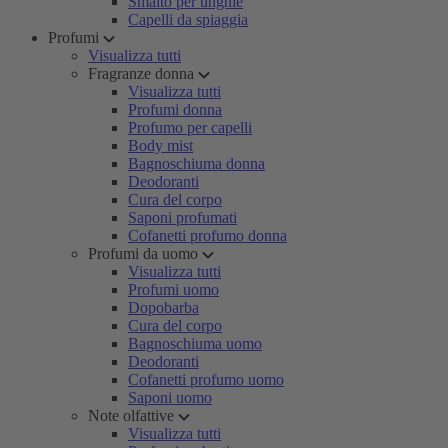
Smalto per unghie
Capelli da spiaggia
Profumi
Visualizza tutti
Fragranze donna
Visualizza tutti
Profumi donna
Profumo per capelli
Body mist
Bagnoschiuma donna
Deodoranti
Cura del corpo
Saponi profumati
Cofanetti profumo donna
Profumi da uomo
Visualizza tutti
Profumi uomo
Dopobarba
Cura del corpo
Bagnoschiuma uomo
Deodoranti
Cofanetti profumo uomo
Saponi uomo
Note olfattive
Visualizza tutti