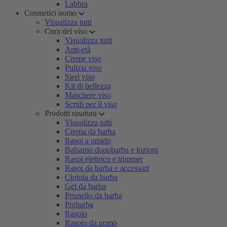
Labbra
Cosmetici uomo
Visualizza tutti
Cura del viso
Visualizza tutti
Anti-età
Creme viso
Pulizia viso
Sieri viso
Kit di bellezza
Maschere viso
Scrub per il viso
Prodotti rasatura
Visualizza tutti
Crema da barba
Rasoi a umido
Balsamo dopobarba e lozioni
Rasoi elettrico e trimmer
Rasoi da barba e accessori
Ciotola da barba
Gel da barba
Pennello da barba
Prebarba
Rasoio
Rasoio da uomo