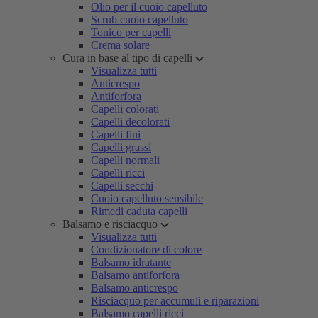
Olio per il cuoio capelluto
Scrub cuoio capelluto
Tonico per capelli
Crema solare
Cura in base al tipo di capelli
Visualizza tutti
Anticrespo
Antiforfora
Capelli colorati
Capelli decolorati
Capelli fini
Capelli grassi
Capelli normali
Capelli ricci
Capelli secchi
Cuoio capelluto sensibile
Rimedi caduta capelli
Balsamo e risciacquo
Visualizza tutti
Condizionatore di colore
Balsamo idratante
Balsamo antiforfora
Balsamo anticrespo
Risciacquo per accumuli e riparazioni
Balsamo capelli ricci