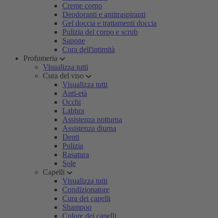
Creme corpo
Deodoranti e antitraspiranti
Gel doccia e trattamenti doccia
Pulizia del corpo e scrub
Sapone
Cura dell'intimità
Profumeria
Visualizza tutti
Cura del viso
Visualizza tutti
Anti-età
Occhi
Labbra
Assistenza notturna
Assistenza diurna
Denti
Pulizia
Rasatura
Sole
Capelli
Visualizza tutti
Condizionatore
Cura dei capelli
Shampoo
Colore dei capelli