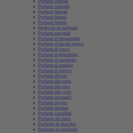
Profumi ambrati
Profumi orientali
Profumi floreali
Profumi fruttati
Profumi freschi
Molecola di profumo
Profumi agrumati
Profumi al bergamotto
Profumi al bucato fresco
Profumi al cocco
Profumi al gelsomino
Profumi al mughetto
Profumi al sandalo
Profumi al vetiver
Profumi all'oud
Profumi alla mela
Profumi alla rosa
Profumi alla viola
Profumi aromatici
Profumi chypre
Profumi speziati
Profumi vanigliati
Profumo di cipria
Profumo di muschio
Profumo di patchouli