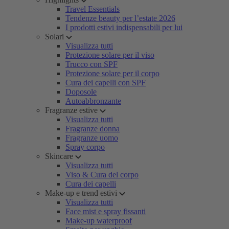
Travel Essentials
Tendenze beauty per l’estate 2026
I prodotti estivi indispensabili per lui
Solari
Visualizza tutti
Protezione solare per il viso
Trucco con SPF
Protezione solare per il corpo
Cura dei capelli con SPF
Doposole
Autoabbronzante
Fragranze estive
Visualizza tutti
Fragranze donna
Fragranze uomo
Spray corpo
Skincare
Visualizza tutti
Viso & Cura del corpo
Cura dei capelli
Make-up e trend estivi
Visualizza tutti
Face mist e spray fissanti
Make-up waterproof