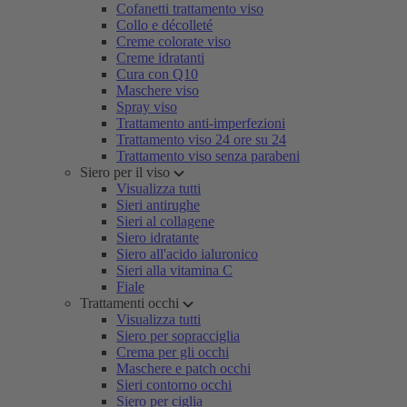
Cofanetti trattamento viso
Collo e décolleté
Creme colorate viso
Creme idratanti
Cura con Q10
Maschere viso
Spray viso
Trattamento anti-imperfezioni
Trattamento viso 24 ore su 24
Trattamento viso senza parabeni
Siero per il viso
Visualizza tutti
Sieri antirughe
Sieri al collagene
Siero idratante
Siero all'acido ialuronico
Sieri alla vitamina C
Fiale
Trattamenti occhi
Visualizza tutti
Siero per sopracciglia
Crema per gli occhi
Maschere e patch occhi
Sieri contorno occhi
Siero per ciglia