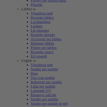
Forbici per sopracciglia
Pinzette
Labbra
Visualizza tutti
Rossetto labbra
Lucidalabbra
Lipliner
Lip plumper
Rossetto liquido
Accessori per labbra
Balsamo labbra
Primer per labbra
Rossetto opaco
Kit rossetti
Unghie
Visualizza tutti
Smalto per unghie
Base
Top coat unghie
Indurente per unghie
Lima per unghie
Lampade UV
Rimuovi cuticole
Smalto per unghie
Smalto per unghie in gel