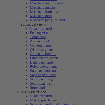
Maschere anti-imperfezioni
Maschere antietà
Maschere luminose
Maschere notte
Maschere per punti neri
Pulizia del viso
Visualizza tutti
Peeling viso
Tonici viso
Acqua micellare
Gel detergente
Olio detergente
Crema detergente
Dischetti struccanti
Latte detergente
Polvere detergente
Salviette struccanti
Sapone per il viso
Schiuma detergente
Set pulizia viso
Struccanti
Accessori viso
Visualizza tutti
Massaggio del viso
Spazzole per la pulizia del viso