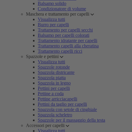
Balsamo solido
Condizionatore di volume
Maschera e trattamento per capelli
Visualizza tutti
Burro per capelli
Trattamento per capelli secchi
Balsamo per capelli colorati
Trattamento idratante per capelli
Trattamento capelli alla cheratina
Trattamento capelli ricci
Spazzole e pettini
Visualizza tutti
Spazzole rotonde
Spazzola districante
Spazzola piatta
Spazzola in legno
Pettini per capelli
Pettine a coda
Pettine arricciacapelli
Pettini da taglio per capelli
Spazzola con setole di cinghiale
Spazzola scheletro
Spazzole per il massaggio della testa
Accessori per capelli
Visualizza tutti