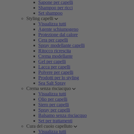
Sapone per capelli
Shampoo per ricci
Set shampoo
Styling capelli
Visualizza tutti
Agente schiumogeno
Protezione dal calore
Cera per capelli
Spray modellante capelli
Ritocco ricrescita
Crema modellante
Gel per capelli
Lacca per capelli
Polvere per capelli
Prodotti per lo styling
Sea Salt Spray
Crema senza risciacquo
Visualizza tutti
Olio per capelli
Siero per capelli
Spray per capelli
Balsamo senza risciacquo
Set per trattamenti
Cura del cuoio capelluto
Visualizza tutti