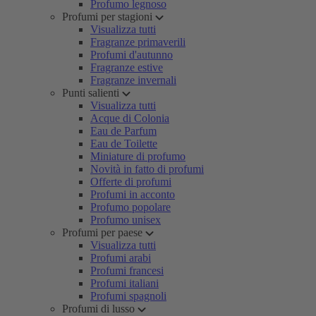
Profumo legnoso
Profumi per stagioni
Visualizza tutti
Fragranze primaverili
Profumi d'autunno
Fragranze estive
Fragranze invernali
Punti salienti
Visualizza tutti
Acque di Colonia
Eau de Parfum
Eau de Toilette
Miniature di profumo
Novità in fatto di profumi
Offerte di profumi
Profumi in acconto
Profumo popolare
Profumo unisex
Profumi per paese
Visualizza tutti
Profumi arabi
Profumi francesi
Profumi italiani
Profumi spagnoli
Profumi di lusso