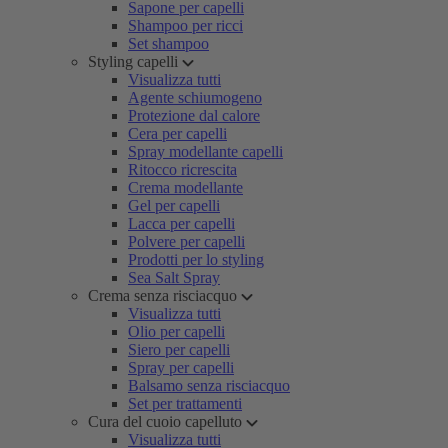
Sapone per capelli
Shampoo per ricci
Set shampoo
Styling capelli
Visualizza tutti
Agente schiumogeno
Protezione dal calore
Cera per capelli
Spray modellante capelli
Ritocco ricrescita
Crema modellante
Gel per capelli
Lacca per capelli
Polvere per capelli
Prodotti per lo styling
Sea Salt Spray
Crema senza risciacquo
Visualizza tutti
Olio per capelli
Siero per capelli
Spray per capelli
Balsamo senza risciacquo
Set per trattamenti
Cura del cuoio capelluto
Visualizza tutti