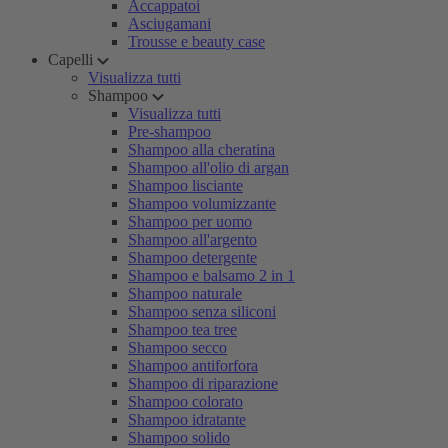
Accappatoi
Asciugamani
Trousse e beauty case
Capelli
Visualizza tutti
Shampoo
Visualizza tutti
Pre-shampoo
Shampoo alla cheratina
Shampoo all'olio di argan
Shampoo lisciante
Shampoo volumizzante
Shampoo per uomo
Shampoo all'argento
Shampoo detergente
Shampoo e balsamo 2 in 1
Shampoo naturale
Shampoo senza siliconi
Shampoo tea tree
Shampoo secco
Shampoo antiforfora
Shampoo di riparazione
Shampoo colorato
Shampoo idratante
Shampoo solido