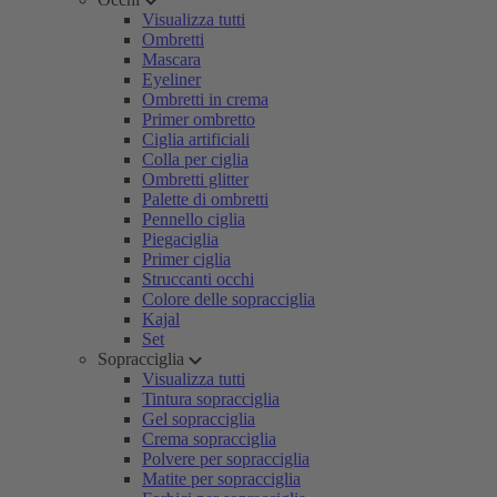
Visualizza tutti
Ombretti
Mascara
Eyeliner
Ombretti in crema
Primer ombretto
Ciglia artificiali
Colla per ciglia
Ombretti glitter
Palette di ombretti
Pennello ciglia
Piegaciglia
Primer ciglia
Struccanti occhi
Colore delle sopracciglia
Kajal
Set
Sopracciglia
Visualizza tutti
Tintura sopracciglia
Gel sopracciglia
Crema sopracciglia
Polvere per sopracciglia
Matite per sopracciglia