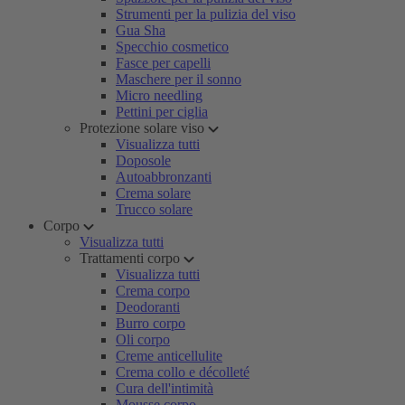
Strumenti per la pulizia del viso
Gua Sha
Specchio cosmetico
Fasce per capelli
Maschere per il sonno
Micro needling
Pettini per ciglia
Protezione solare viso
Visualizza tutti
Doposole
Autoabbronzanti
Crema solare
Trucco solare
Corpo
Visualizza tutti
Trattamenti corpo
Visualizza tutti
Crema corpo
Deodoranti
Burro corpo
Oli corpo
Creme anticellulite
Crema collo e décolleté
Cura dell'intimità
Mousse corpo