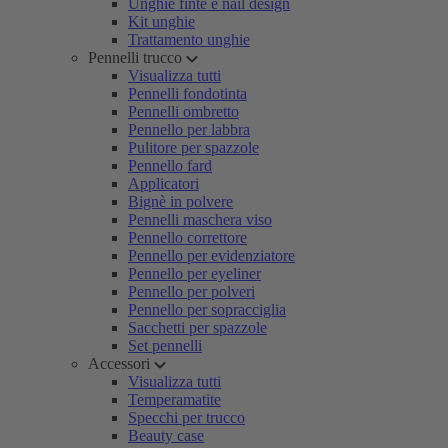
Unghie finte e nail design
Kit unghie
Trattamento unghie
Pennelli trucco
Visualizza tutti
Pennelli fondotinta
Pennelli ombretto
Pennello per labbra
Pulitore per spazzole
Pennello fard
Applicatori
Bignè in polvere
Pennelli maschera viso
Pennello correttore
Pennello per evidenziatore
Pennello per eyeliner
Pennello per polveri
Pennello per sopracciglia
Sacchetti per spazzole
Set pennelli
Accessori
Visualizza tutti
Temperamatite
Specchi per trucco
Beauty case