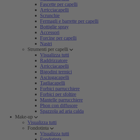
Fascette per capelli
Arricciacapelli
Scrunchie
Fermagli e barrette per capelli
Bottiglie spray
Accessori
Forcine per capelli
Nastri
Strumenti per capelli
Visualizza tutti
Raddrizzatore
Arricciacapelli
Bigodini termici
Asciugacapelli
Tagliacapelli
Forbici parrucchiere
Forbici per sfoltire
Mantelle parrucchiere
Phon con diffusore
Spazzola ad aria calda
Make-up
Visualizza tutti
Fondotinta
Visualizza tutti
Fondotinta