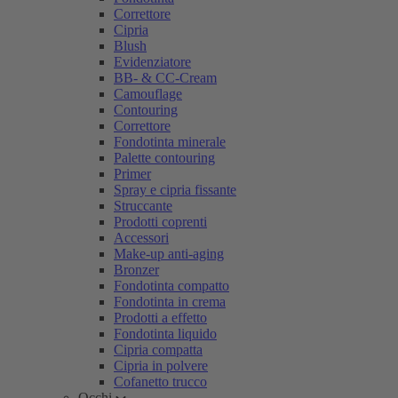
Correttore
Cipria
Blush
Evidenziatore
BB- & CC-Cream
Camouflage
Contouring
Correttore
Fondotinta minerale
Palette contouring
Primer
Spray e cipria fissante
Struccante
Prodotti coprenti
Accessori
Make-up anti-aging
Bronzer
Fondotinta compatto
Fondotinta in crema
Prodotti a effetto
Fondotinta liquido
Cipria compatta
Cipria in polvere
Cofanetto trucco
Occhi