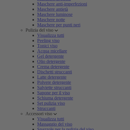
Maschere anti-imperfezioni
Maschere antietà
Maschere luminose
Maschere notte
Maschere per punti neri
Pulizia del viso
Visualizza tutti
Peeling viso
Tonici viso
Acqua micellare
Gel detergente
Olio detergente
Crema detergente
Dischetti struccanti
Latte detergente
Polvere detergente
Salviette struccanti
Sapone per il viso
Schiuma detergente
Set pulizia viso
Struccanti
Accessori viso
Visualizza tutti
Massaggio del viso
Spazzole per la pulizia del viso