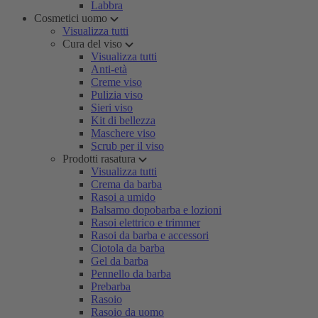
Labbra
Cosmetici uomo
Visualizza tutti
Cura del viso
Visualizza tutti
Anti-età
Creme viso
Pulizia viso
Sieri viso
Kit di bellezza
Maschere viso
Scrub per il viso
Prodotti rasatura
Visualizza tutti
Crema da barba
Rasoi a umido
Balsamo dopobarba e lozioni
Rasoi elettrico e trimmer
Rasoi da barba e accessori
Ciotola da barba
Gel da barba
Pennello da barba
Prebarba
Rasoio
Rasoio da uomo