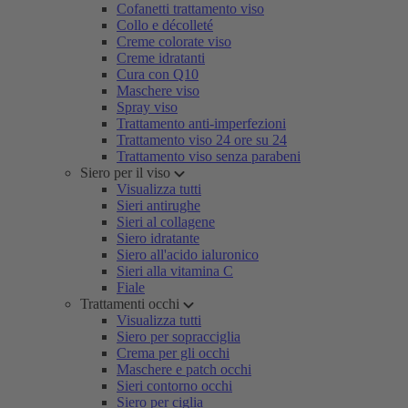
Cofanetti trattamento viso
Collo e décolleté
Creme colorate viso
Creme idratanti
Cura con Q10
Maschere viso
Spray viso
Trattamento anti-imperfezioni
Trattamento viso 24 ore su 24
Trattamento viso senza parabeni
Siero per il viso
Visualizza tutti
Sieri antirughe
Sieri al collagene
Siero idratante
Siero all'acido ialuronico
Sieri alla vitamina C
Fiale
Trattamenti occhi
Visualizza tutti
Siero per sopracciglia
Crema per gli occhi
Maschere e patch occhi
Sieri contorno occhi
Siero per ciglia