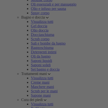
Oli essenziali e per massaggio
Olio e infuso per sauna
Spray corpo
Bagno e doccia
Visualizza tutti
Gel doccia
Olio doccia
Docciaschiuma
Scrub corpo
Sali e bombe da bagno
Bagnoschiuma
Detergenti intimi
Oli da bagno
Saponi liquidi
Saponi solidi
Set bagno e doccia
Trattamenti mani
Visualizza tutti
Creme mani
Maschere mani
Scrub per le mani
Sapone mani
Cura dei piedi
Visualizza tutti