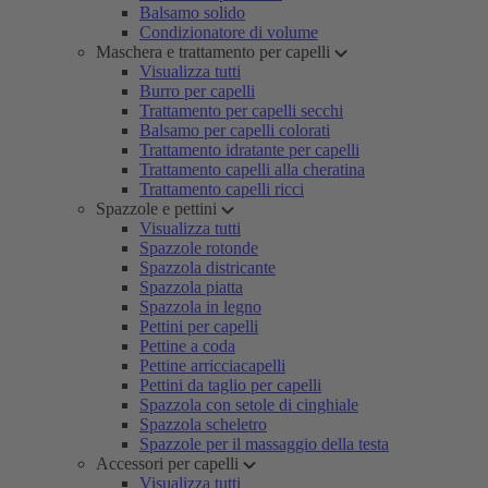
Balsamo solido
Condizionatore di volume
Maschera e trattamento per capelli
Visualizza tutti
Burro per capelli
Trattamento per capelli secchi
Balsamo per capelli colorati
Trattamento idratante per capelli
Trattamento capelli alla cheratina
Trattamento capelli ricci
Spazzole e pettini
Visualizza tutti
Spazzole rotonde
Spazzola districante
Spazzola piatta
Spazzola in legno
Pettini per capelli
Pettine a coda
Pettine arricciacapelli
Pettini da taglio per capelli
Spazzola con setole di cinghiale
Spazzola scheletro
Spazzole per il massaggio della testa
Accessori per capelli
Visualizza tutti