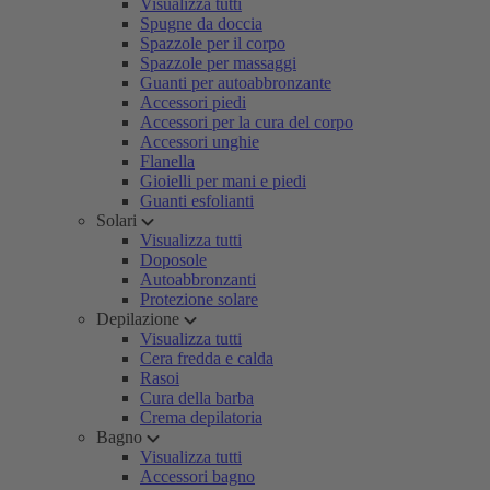
Visualizza tutti
Spugne da doccia
Spazzole per il corpo
Spazzole per massaggi
Guanti per autoabbronzante
Accessori piedi
Accessori per la cura del corpo
Accessori unghie
Flanella
Gioielli per mani e piedi
Guanti esfolianti
Solari
Visualizza tutti
Doposole
Autoabbronzanti
Protezione solare
Depilazione
Visualizza tutti
Cera fredda e calda
Rasoi
Cura della barba
Crema depilatoria
Bagno
Visualizza tutti
Accessori bagno