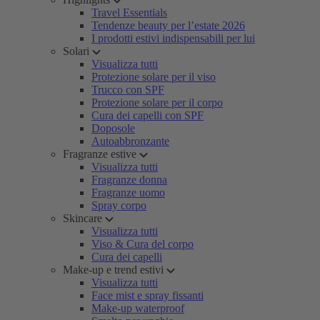
Travel Essentials
Tendenze beauty per l’estate 2026
I prodotti estivi indispensabili per lui
Solari
Visualizza tutti
Protezione solare per il viso
Trucco con SPF
Protezione solare per il corpo
Cura dei capelli con SPF
Doposole
Autoabbronzante
Fragranze estive
Visualizza tutti
Fragranze donna
Fragranze uomo
Spray corpo
Skincare
Visualizza tutti
Viso & Cura del corpo
Cura dei capelli
Make-up e trend estivi
Visualizza tutti
Face mist e spray fissanti
Make-up waterproof