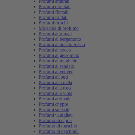
Profumi ambrati
Profumi orientali
Profumi floreali
Profumi fruttati
Profumi freschi
Molecola di profumo
Profumi agrumati
Profumi al bergamotto
Profumi al bucato fresco
Profumi al cocco
Profumi al gelsomino
Profumi al mughetto
Profumi al sandalo
Profumi al vetiver
Profumi all'oud
Profumi alla mela
Profumi alla rosa
Profumi alla viola
Profumi aromatici
Profumi chypre
Profumi speziati
Profumi vanigliati
Profumo di cipria
Profumo di muschio
Profumo di patchouli