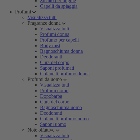
Smalto per unghie
Capelli da spiaggia
Profumi
Visualizza tutti
Fragranze donna
Visualizza tutti
Profumi donna
Profumo per capelli
Body mist
Bagnoschiuma donna
Deodoranti
Cura del corpo
Saponi profumati
Cofanetti profumo donna
Profumi da uomo
Visualizza tutti
Profumi uomo
Dopobarba
Cura del corpo
Bagnoschiuma uomo
Deodoranti
Cofanetti profumo uomo
Saponi uomo
Note olfattive
Visualizza tutti