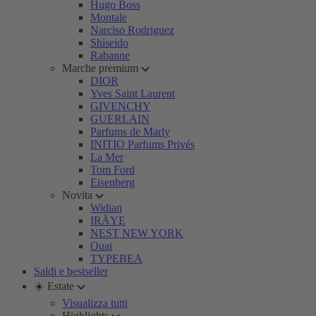
Hugo Boss
Montale
Narciso Rodriguez
Shiseido
Rabanne
Marche premium
DIOR
Yves Saint Laurent
GIVENCHY
GUERLAIN
Parfums de Marly
INITIO Parfums Privés
La Mer
Tom Ford
Eisenberg
Novita
Widian
IRÄYE
NEST NEW YORK
Ouai
TYPEBEA
Saldi e bestseller
☀️ Estate
Visualizza tutti
Highlights