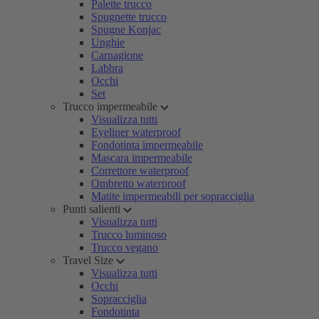
Palette trucco
Spugnette trucco
Spugne Konjac
Unghie
Carnagione
Labbra
Occhi
Set
Trucco impermeabile
Visualizza tutti
Eyeliner waterproof
Fondotinta impermeabile
Mascara impermeabile
Correttore waterproof
Ombretto waterproof
Matite impermeabili per sopracciglia
Punti salienti
Visualizza tutti
Trucco luminoso
Trucco vegano
Travel Size
Visualizza tutti
Occhi
Sopracciglia
Fondotinta