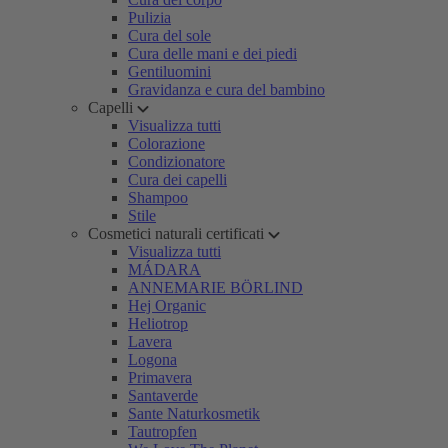
Pulizia
Cura del sole
Cura delle mani e dei piedi
Gentiluomini
Gravidanza e cura del bambino
Capelli
Visualizza tutti
Colorazione
Condizionatore
Cura dei capelli
Shampoo
Stile
Cosmetici naturali certificati
Visualizza tutti
MÁDARA
ANNEMARIE BÖRLIND
Hej Organic
Heliotrop
Lavera
Logona
Primavera
Santaverde
Sante Naturkosmetik
Tautropfen