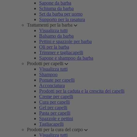
Sapone da barba
Schiuma da barba
Set da barba per uomo
Supporto per la rasatura
Trattamenti per la barba
Visualizza tutti
Balsamo da barba
Pettini e spazzole per barba
Oli per la barba
Trimmer e tagliacapelli
Sapone e shampoo da barba
Prodotti per capelli
Visualizza tutti
Shampoo
Pomate per capelli
Acconciatura
Prodotti per la caduta e la crescita dei capelli
Creme per capelli
Cura per capelli
Gel per capelli
Pasta per capelli
Spazzole e pettini
Tagliacapelli
Prodotti per la cura del corpo
Visualizza tutti