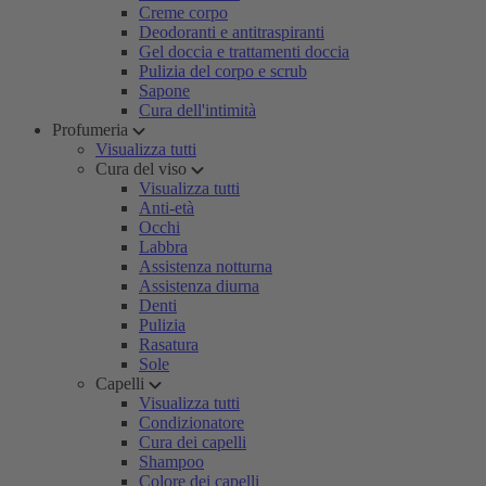
Creme corpo
Deodoranti e antitraspiranti
Gel doccia e trattamenti doccia
Pulizia del corpo e scrub
Sapone
Cura dell'intimità
Profumeria
Visualizza tutti
Cura del viso
Visualizza tutti
Anti-età
Occhi
Labbra
Assistenza notturna
Assistenza diurna
Denti
Pulizia
Rasatura
Sole
Capelli
Visualizza tutti
Condizionatore
Cura dei capelli
Shampoo
Colore dei capelli