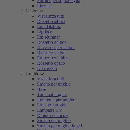
Forbici per sopracciglia
Pinzette
Labbra
Visualizza tutti
Rossetto labbra
Lucidalabbra
Lipliner
Lip plumper
Rossetto liquido
Accessori per labbra
Balsamo labbra
Primer per labbra
Rossetto opaco
Kit rossetti
Unghie
Visualizza tutti
Smalto per unghie
Base
Top coat unghie
Indurente per unghie
Lima per unghie
Lampade UV
Rimuovi cuticole
Smalto per unghie
Smalto per unghie in gel