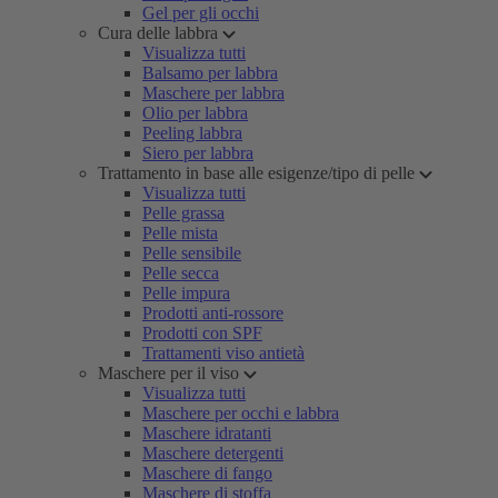
Gel per gli occhi
Cura delle labbra
Visualizza tutti
Balsamo per labbra
Maschere per labbra
Olio per labbra
Peeling labbra
Siero per labbra
Trattamento in base alle esigenze/tipo di pelle
Visualizza tutti
Pelle grassa
Pelle mista
Pelle sensibile
Pelle secca
Pelle impura
Prodotti anti-rossore
Prodotti con SPF
Trattamenti viso antietà
Maschere per il viso
Visualizza tutti
Maschere per occhi e labbra
Maschere idratanti
Maschere detergenti
Maschere di fango
Maschere di stoffa