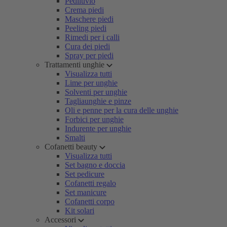
Pediluvio
Crema piedi
Maschere piedi
Peeling piedi
Rimedi per i calli
Cura dei piedi
Spray per piedi
Trattamenti unghie
Visualizza tutti
Lime per unghie
Solventi per unghie
Tagliaunghie e pinze
Oli e penne per la cura delle unghie
Forbici per unghie
Indurente per unghie
Smalti
Cofanetti beauty
Visualizza tutti
Set bagno e doccia
Set pedicure
Cofanetti regalo
Set manicure
Cofanetti corpo
Kit solari
Accessori