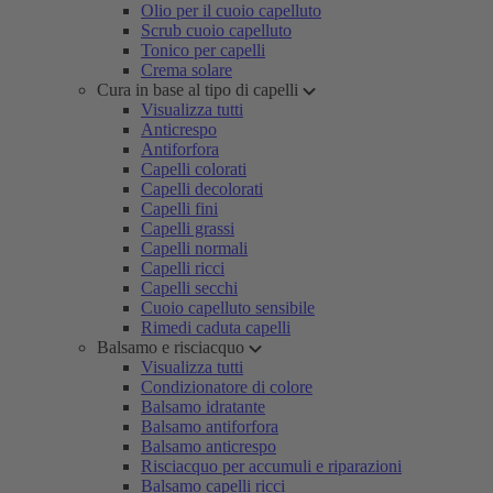
Olio per il cuoio capelluto
Scrub cuoio capelluto
Tonico per capelli
Crema solare
Cura in base al tipo di capelli
Visualizza tutti
Anticrespo
Antiforfora
Capelli colorati
Capelli decolorati
Capelli fini
Capelli grassi
Capelli normali
Capelli ricci
Capelli secchi
Cuoio capelluto sensibile
Rimedi caduta capelli
Balsamo e risciacquo
Visualizza tutti
Condizionatore di colore
Balsamo idratante
Balsamo antiforfora
Balsamo anticrespo
Risciacquo per accumuli e riparazioni
Balsamo capelli ricci