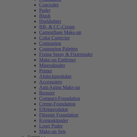
Concealer
Puder
Blush
Highlighter
BB- & CC-Cream
Camouflage Make-up
Color Corrector
Contouring
Contouring Paletten
Fixing Spray & Fixierpuder
Make-up Entferner
Mineralpuder
Primer
Abdeckprodukte
Accessoires
Anti-Aging Make-up
Bronzer
Compact-Foundation
Creme-Foundation
Effektprodukte
Flüssige Foundation
Kompaktpuder
Loser Puder
Make-up Sets
Augen