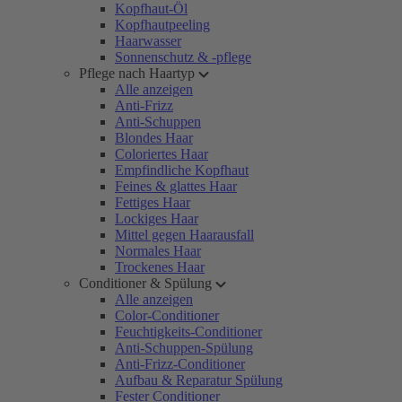
Kopfhaut-Öl
Kopfhautpeeling
Haarwasser
Sonnenschutz & -pflege
Pflege nach Haartyp
Alle anzeigen
Anti-Frizz
Anti-Schuppen
Blondes Haar
Coloriertes Haar
Empfindliche Kopfhaut
Feines & glattes Haar
Fettiges Haar
Lockiges Haar
Mittel gegen Haarausfall
Normales Haar
Trockenes Haar
Conditioner & Spülung
Alle anzeigen
Color-Conditioner
Feuchtigkeits-Conditioner
Anti-Schuppen-Spülung
Anti-Frizz-Conditioner
Aufbau & Reparatur Spülung
Fester Conditioner