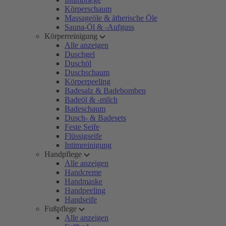
Körperschaum
Massageöle & ätherische Öle
Sauna-Öl & -Aufguss
Körperreinigung
Alle anzeigen
Duschgel
Duschöl
Duschschaum
Körperpeeling
Badesalz & Badebomben
Badeöl & -milch
Badeschaum
Dusch- & Badesets
Feste Seife
Flüssigseife
Intimreinigung
Handpflege
Alle anzeigen
Handcreme
Handmaske
Handpeeling
Handseife
Fußpflege
Alle anzeigen