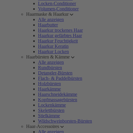
Locken-Conditioner
Volumen-Conditioner
Haarmaske & Haarkur
Alle anzeigen
Haarbutter
Haarkur trockenes Haar
Haarkur gefärbtes Haar
Haarkur Feuchtigkeit
Haarkur Keratin
Haarkur Locken
Haarbürsten & Kämme
Alle anzeigen
Rundbürsten
Detangler-Bürsten
Flach- & Paddelbürsten
Holzbürsten
Haarkämme
Haarschneidekämme
Kopfmassagebürsten
Lockenkämme
Skelettbürsten
Stielkämme
Wildschweinborsten-Bürsten
Haar-Accessoires
Alle anzeigen