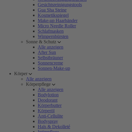
Gesichtsreinigungstools
Gua Sha Steine
Kosmetikspiegel
Make-up Haarbänder
Micro Needle Roller
Schlafmasken
Wimpernbürsten
Sonne & Schutz
Alle anzeigen
After Sun
Selbstbräuner
Sonnencreme
Sonnen-Make-up
Körper
Alle anzeigen
Körperpflege
Alle anzeigen
Bodylotion
Deodorant
Körperbutter
Körperöl
Anti-Cellulite
Bodyspray
Hals & Dekolleté
Intimpflege