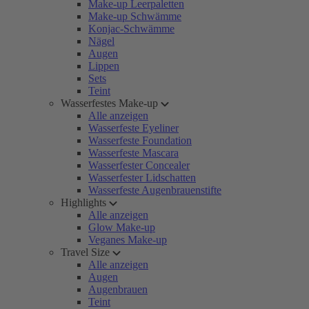
Make-up Leerpaletten
Make-up Schwämme
Konjac-Schwämme
Nägel
Augen
Lippen
Sets
Teint
Wasserfestes Make-up
Alle anzeigen
Wasserfeste Eyeliner
Wasserfeste Foundation
Wasserfeste Mascara
Wasserfester Concealer
Wasserfester Lidschatten
Wasserfeste Augenbrauenstifte
Highlights
Alle anzeigen
Glow Make-up
Veganes Make-up
Travel Size
Alle anzeigen
Augen
Augenbrauen
Teint