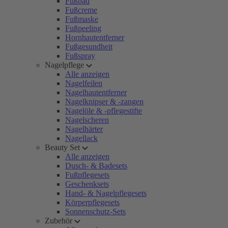
Fußbad
Fußcreme
Fußmaske
Fußpeeling
Hornhautentferner
Fußgesundheit
Fußspray
Nagelpflege
Alle anzeigen
Nagelfeilen
Nagelhautentferner
Nagelknipser & -zangen
Nagelöle & -pflegestifte
Nagelscheren
Nagelhärter
Nagellack
Beauty Set
Alle anzeigen
Dusch- & Badesets
Fußpflegesets
Geschenksets
Hand- & Nagelpflegesets
Körperpflegesets
Sonnenschutz-Sets
Zubehör