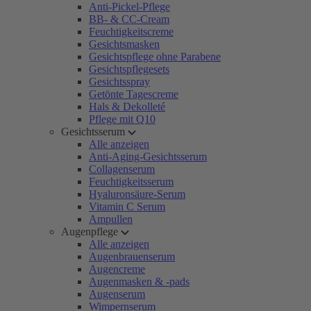
Anti-Pickel-Pflege
BB- & CC-Cream
Feuchtigkeitscreme
Gesichtsmasken
Gesichtspflege ohne Parabene
Gesichtspflegesets
Gesichtsspray
Getönte Tagescreme
Hals & Dekolleté
Pflege mit Q10
Gesichtsserum
Alle anzeigen
Anti-Aging-Gesichtsserum
Collagenserum
Feuchtigkeitsserum
Hyaluronsäure-Serum
Vitamin C Serum
Ampullen
Augenpflege
Alle anzeigen
Augenbrauenserum
Augencreme
Augenmasken & -pads
Augenserum
Wimpernserum