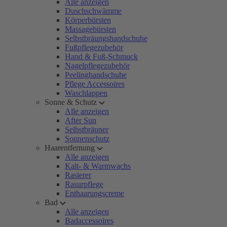
Alle anzeigen
Duschschwämme
Körperbürsten
Massagebürsten
Selbstbräungshandschuhe
Fußpflegezubehör
Hand & Fuß-Schmuck
Nagelpflegezubehör
Peelinghandschuhe
Pflege Accessoires
Waschlappen
Sonne & Schutz
Alle anzeigen
After Sun
Selbstbräuner
Sonnenschutz
Haarentfernung
Alle anzeigen
Kalt- & Warmwachs
Rasierer
Rasurpflege
Enthaarungscreme
Bad
Alle anzeigen
Badaccessoires