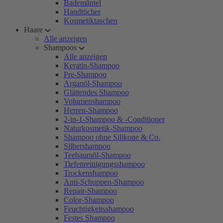
Bademäntel
Handtücher
Kosmetiktaschen
Haare
Alle anzeigen
Shampoos
Alle anzeigen
Keratin-Shampoo
Pre-Shampoo
Arganöl-Shampoo
Glättendes Shampoo
Volumenshampoo
Herren-Shampoo
2-in-1-Shampoo & -Conditioner
Naturkosmetik-Shampoo
Shampoo ohne Silikone & Co.
Silbershampoo
Teebaumöl-Shampoo
Tiefenreinigungsshampoo
Trockenshampoo
Anti-Schuppen-Shampoo
Repair-Shampoo
Color-Shampoo
Feuchtigkeitsshampoo
Festes Shampoo