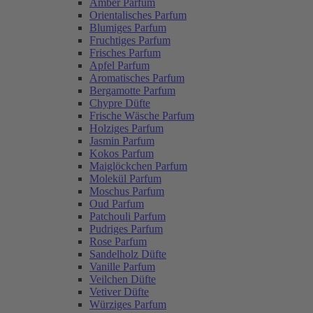
Amber Parfum
Orientalisches Parfum
Blumiges Parfum
Fruchtiges Parfum
Frisches Parfum
Apfel Parfum
Aromatisches Parfum
Bergamotte Parfum
Chypre Düfte
Frische Wäsche Parfum
Holziges Parfum
Jasmin Parfum
Kokos Parfum
Maiglöckchen Parfum
Molekül Parfum
Moschus Parfum
Oud Parfum
Patchouli Parfum
Pudriges Parfum
Rose Parfum
Sandelholz Düfte
Vanille Parfum
Veilchen Düfte
Vetiver Düfte
Würziges Parfum