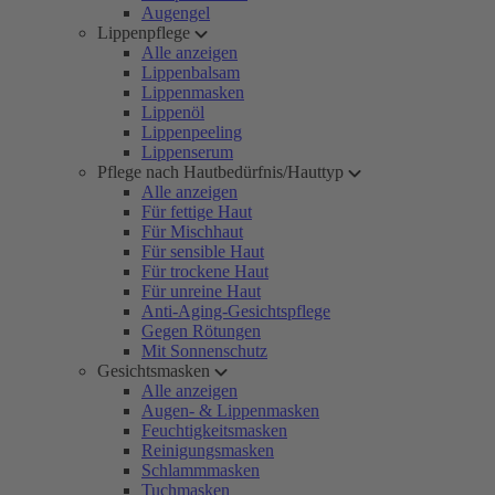
Augengel
Lippenpflege
Alle anzeigen
Lippenbalsam
Lippenmasken
Lippenöl
Lippenpeeling
Lippenserum
Pflege nach Hautbedürfnis/Hauttyp
Alle anzeigen
Für fettige Haut
Für Mischhaut
Für sensible Haut
Für trockene Haut
Für unreine Haut
Anti-Aging-Gesichtspflege
Gegen Rötungen
Mit Sonnenschutz
Gesichtsmasken
Alle anzeigen
Augen- & Lippenmasken
Feuchtigkeitsmasken
Reinigungsmasken
Schlammmasken
Tuchmasken