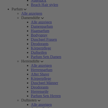
Nagellack
Beach Hair stylen
Parfum
Alle anzeigen
Damendüfte
Alle anzeigen
Damenparfum
Haarparfum
Bodyspray
Duschgel Frauen
Deodorants
Körperpflege
Duftseifen
Parfum Sets Damen
Herrendüfte
Alle anzeigen
Herrenparfum
After Shave
Körperpflege
Duschgel Männer
Deodorants
Herrenseife
Parfum Sets Herren
Duftnoten
Alle anzeigen