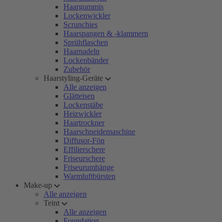
Haargummis
Lockenwickler
Scrunchies
Haarspangen & -klammern
Sprühflaschen
Haarnadeln
Lockenbänder
Zubehör
Haarstyling-Geräte
Alle anzeigen
Glätteisen
Lockenstäbe
Heizwickler
Haartrockner
Haarschneidemaschine
Diffusor-Fön
Effilierschere
Friseurschere
Friseurumhänge
Warmluftbürsten
Make-up
Alle anzeigen
Teint
Alle anzeigen
Foundation