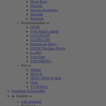
Hugo Boss
Montale
Narciso Rodriguez
Shiseido
Rabanne
Premiummarken
DIOR
Yves Saint Laurent
GIVENCHY
GUERLAIN
Parfums de Marly
INITIO Parfums Privés
La Mer
Tom Ford
EISENBERG
Neu
Widian
IRÄYE
NEST NEW YORK
Ouai
TYPEBEA
Angebote & Bestseller
☀️ Sommer
Alle anzeigen
Highlights