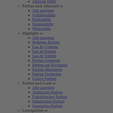
Zitrische Düfte
Parfum nach Jahreszeit
Alle anzeigen
Frühlingsdüfte
Herbstdüfte
Sommerdüfte
Winterdüfte
Highlights
Alle anzeigen
Beliebtes Parfum
Eau de Cologne
Eau de Parfum
Eau de Toilette
Parfum Angebote
Parfum auf Rechnung
Parfum Miniaturen
Parfum Neuheiten
Unisex Parfum
Parfum nach Land
Alle anzeigen
Arabisches Parfum
Französisches Parfum
Italienisches Parfum
Spanisches Parfum
Luxusparfum