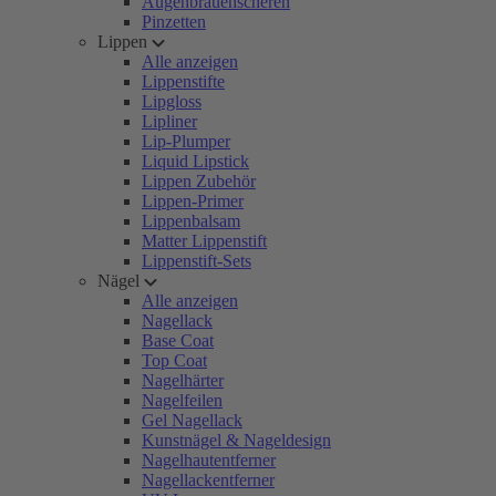
Augenbrauenscheren
Pinzetten
Lippen
Alle anzeigen
Lippenstifte
Lipgloss
Lipliner
Lip-Plumper
Liquid Lipstick
Lippen Zubehör
Lippen-Primer
Lippenbalsam
Matter Lippenstift
Lippenstift-Sets
Nägel
Alle anzeigen
Nagellack
Base Coat
Top Coat
Nagelhärter
Nagelfeilen
Gel Nagellack
Kunstnägel & Nageldesign
Nagelhautentferner
Nagellackentferner