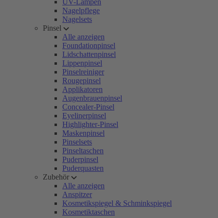
UV-Lampen
Nagelpflege
Nagelsets
Pinsel
Alle anzeigen
Foundationpinsel
Lidschattenpinsel
Lippenpinsel
Pinselreiniger
Rougepinsel
Applikatoren
Augenbrauenpinsel
Concealer-Pinsel
Eyelinerpinsel
Highlighter-Pinsel
Maskenpinsel
Pinselsets
Pinseltaschen
Puderpinsel
Puderquasten
Zubehör
Alle anzeigen
Anspitzer
Kosmetikspiegel & Schminkspiegel
Kosmetiktaschen