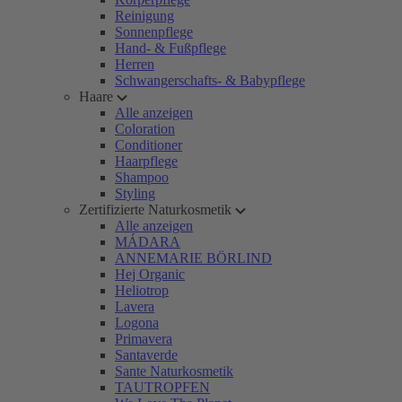
Reinigung
Sonnenpflege
Hand- & Fußpflege
Herren
Schwangerschafts- & Babypflege
Haare
Alle anzeigen
Coloration
Conditioner
Haarpflege
Shampoo
Styling
Zertifizierte Naturkosmetik
Alle anzeigen
MÁDARA
ANNEMARIE BÖRLIND
Hej Organic
Heliotrop
Lavera
Logona
Primavera
Santaverde
Sante Naturkosmetik
TAUTROPFEN