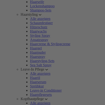
Haarseife
Lockenshampoo
Shampoo-Sets
Haarstyling
Alle anzeigen
Schaumfestiger
Hitzeschutz
Haarwachs
Styling Spray
Ansatzspray
Haarcreme & Stylingcreme
Haargel
Haarpuder
Haarspray
Haarstyling-Sets
Sea Salt Spray
Leave-In Pflege
Alle anzeigen
Haaröl
Haarserum
Sprühkur
Leave-in Conditioner
Haarpflegesets
Kopfhautpflege
Alle anzeigen