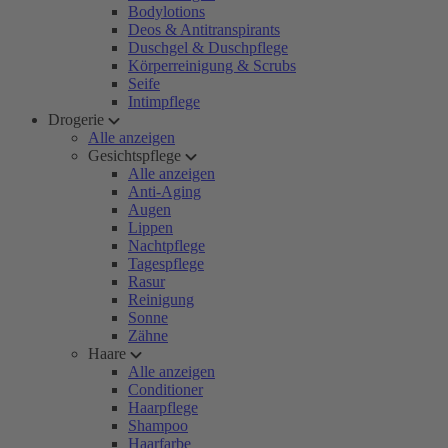
Bodylotions
Deos & Antitranspirants
Duschgel & Duschpflege
Körperreinigung & Scrubs
Seife
Intimpflege
Drogerie
Alle anzeigen
Gesichtspflege
Alle anzeigen
Anti-Aging
Augen
Lippen
Nachtpflege
Tagespflege
Rasur
Reinigung
Sonne
Zähne
Haare
Alle anzeigen
Conditioner
Haarpflege
Shampoo
Haarfarbe