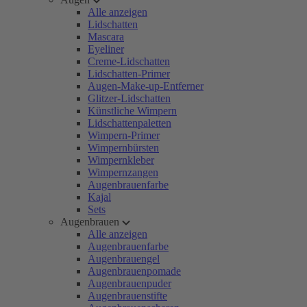
Alle anzeigen
Lidschatten
Mascara
Eyeliner
Creme-Lidschatten
Lidschatten-Primer
Augen-Make-up-Entferner
Glitzer-Lidschatten
Künstliche Wimpern
Lidschattenpaletten
Wimpern-Primer
Wimpernbürsten
Wimpernkleber
Wimpernzangen
Augenbrauenfarbe
Kajal
Sets
Augenbrauen
Alle anzeigen
Augenbrauenfarbe
Augenbrauengel
Augenbrauenpomade
Augenbrauenpuder
Augenbrauenstifte