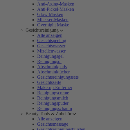
Anti-Aging-Masken
Anti-Pickel-Masken
Glow Masken
Mitesser-Masken
Overnight Maske
Gesichtsreinigung
Alle anzeigen
Gesichtspeeling
Gesichtswasser
Mizellenwasser
Reinigungsgel
Reinigungsöl
Abschminkpads
Abschminktücher
Gesichtsreinigungssets
Gesichtsseife
Make-up-Entferner
Reinigungscreme
Reinigungsmilch
Reinigungspuder
Reinigungsschaum
Beauty Tools & Zubehör
Alle anzeigen
Gesichtsmassage
Gesichtsreinigungsbürsten