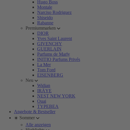
Hugo Boss
Montale
Narciso Rodriguez
Shiseido
Rabanne
Premiummarken
DIOR
Yves Saint Laurent
GIVENCHY
GUERLAIN
Parfums de Marly
INITIO Parfums Privés
La Mer
Tom Ford
EISENBERG
Neu
Widian
IRÄYE
NEST NEW YORK
Ouai
TYPEBEA
Angebote & Bestseller
☀️ Sommer
Alle anzeigen
Highlights