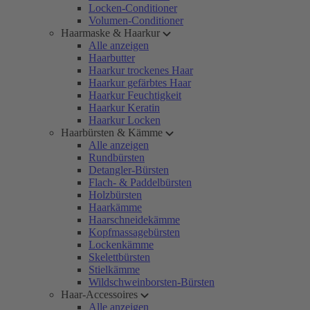
Locken-Conditioner
Volumen-Conditioner
Haarmaske & Haarkur
Alle anzeigen
Haarbutter
Haarkur trockenes Haar
Haarkur gefärbtes Haar
Haarkur Feuchtigkeit
Haarkur Keratin
Haarkur Locken
Haarbürsten & Kämme
Alle anzeigen
Rundbürsten
Detangler-Bürsten
Flach- & Paddelbürsten
Holzbürsten
Haarkämme
Haarschneidekämme
Kopfmassagebürsten
Lockenkämme
Skelettbürsten
Stielkämme
Wildschweinborsten-Bürsten
Haar-Accessoires
Alle anzeigen