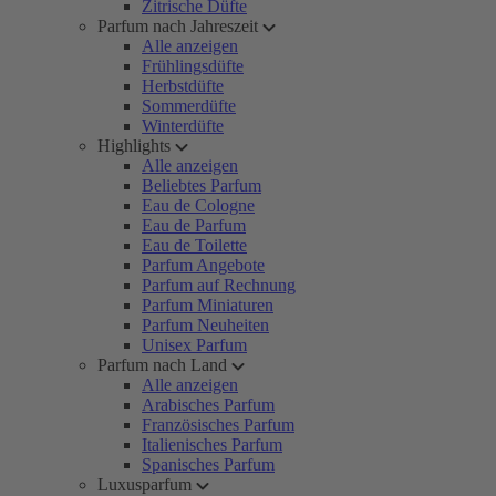
Zitrische Düfte
Parfum nach Jahreszeit
Alle anzeigen
Frühlingsdüfte
Herbstdüfte
Sommerdüfte
Winterdüfte
Highlights
Alle anzeigen
Beliebtes Parfum
Eau de Cologne
Eau de Parfum
Eau de Toilette
Parfum Angebote
Parfum auf Rechnung
Parfum Miniaturen
Parfum Neuheiten
Unisex Parfum
Parfum nach Land
Alle anzeigen
Arabisches Parfum
Französisches Parfum
Italienisches Parfum
Spanisches Parfum
Luxusparfum