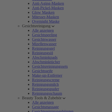
Anti-Aging-Masken
Anti-Pickel-Masken
Glow Masken
Mitesser-Masken
Overnight Maske
Gesichtsreinigung
Alle anzeigen
Gesichtspeeling
Gesichtswasser
Mizellenwasser
Reinigungsgel
Reinigungsöl
Abschminkpads
Abschminktücher
Gesichtsreinigungssets
Gesichtsseife
Make-up-Entferner
Reinigungscreme
Reinigungsmilch
Reinigungspuder
Reinigungsschaum
Beauty Tools & Zubehör
Alle anzeigen
Gesichtsmassage
Gesichtsreinigungsbürsten