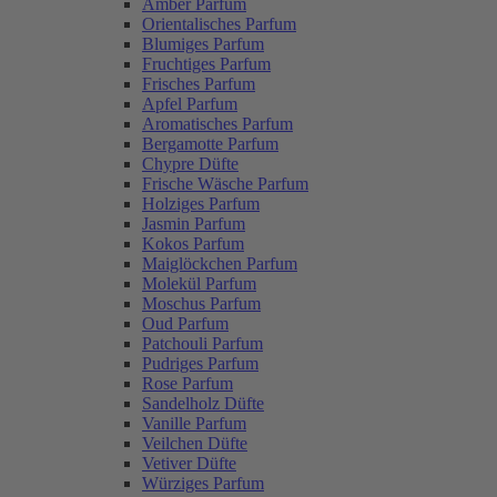
Amber Parfum
Orientalisches Parfum
Blumiges Parfum
Fruchtiges Parfum
Frisches Parfum
Apfel Parfum
Aromatisches Parfum
Bergamotte Parfum
Chypre Düfte
Frische Wäsche Parfum
Holziges Parfum
Jasmin Parfum
Kokos Parfum
Maiglöckchen Parfum
Molekül Parfum
Moschus Parfum
Oud Parfum
Patchouli Parfum
Pudriges Parfum
Rose Parfum
Sandelholz Düfte
Vanille Parfum
Veilchen Düfte
Vetiver Düfte
Würziges Parfum