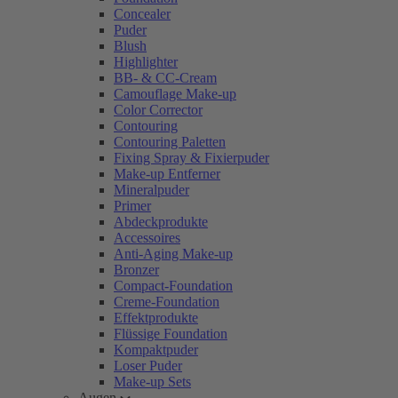
Concealer
Puder
Blush
Highlighter
BB- & CC-Cream
Camouflage Make-up
Color Corrector
Contouring
Contouring Paletten
Fixing Spray & Fixierpuder
Make-up Entferner
Mineralpuder
Primer
Abdeckprodukte
Accessoires
Anti-Aging Make-up
Bronzer
Compact-Foundation
Creme-Foundation
Effektprodukte
Flüssige Foundation
Kompaktpuder
Loser Puder
Make-up Sets
Augen