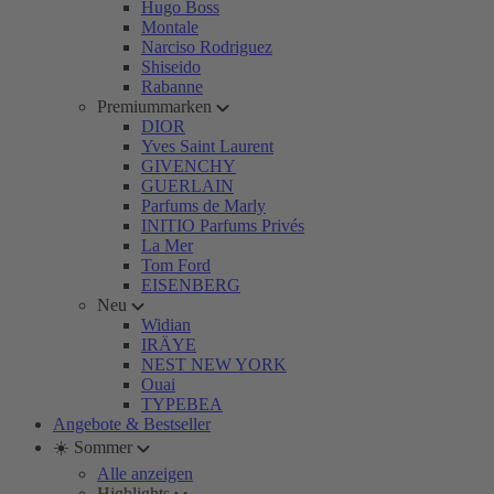
Hugo Boss
Montale
Narciso Rodriguez
Shiseido
Rabanne
Premiummarken
DIOR
Yves Saint Laurent
GIVENCHY
GUERLAIN
Parfums de Marly
INITIO Parfums Privés
La Mer
Tom Ford
EISENBERG
Neu
Widian
IRÄYE
NEST NEW YORK
Ouai
TYPEBEA
Angebote & Bestseller
☀️ Sommer
Alle anzeigen
Highlights