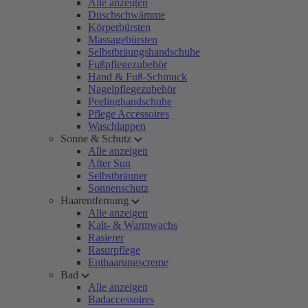
Alle anzeigen
Duschschwämme
Körperbürsten
Massagebürsten
Selbstbräungshandschuhe
Fußpflegezubehör
Hand & Fuß-Schmuck
Nagelpflegezubehör
Peelinghandschuhe
Pflege Accessoires
Waschlappen
Sonne & Schutz
Alle anzeigen
After Sun
Selbstbräuner
Sonnenschutz
Haarentfernung
Alle anzeigen
Kalt- & Warmwachs
Rasierer
Rasurpflege
Enthaarungscreme
Bad
Alle anzeigen
Badaccessoires