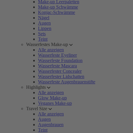
Make-up Leerpaletten
Make-up Schwämme
Konjac-Schwämme
Nägel
Augen
Lippen
Sets
Teint
Wasserfestes Make-up
Alle anzeigen
Wasserfeste Eyeliner
Wasserfeste Foundation
Wasserfeste Mascara
Wasserfester Concealer
Wasserfester Lidschatten
Wasserfeste Augenbrauenstifte
Highlights
Alle anzeigen
Glow Make-up
Veganes Make-up
Travel Size
Alle anzeigen
Augen
Augenbrauen
Teint