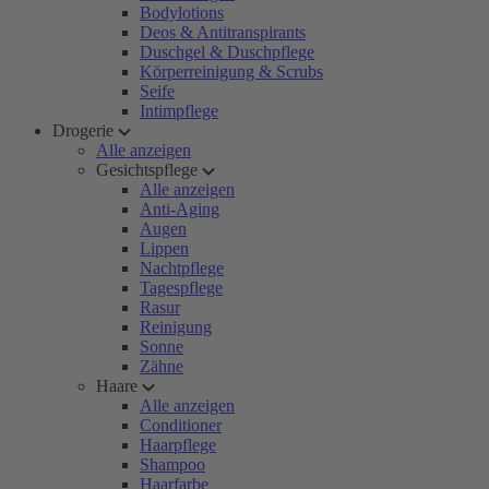
Bodylotions
Deos & Antitranspirants
Duschgel & Duschpflege
Körperreinigung & Scrubs
Seife
Intimpflege
Drogerie
Alle anzeigen
Gesichtspflege
Alle anzeigen
Anti-Aging
Augen
Lippen
Nachtpflege
Tagespflege
Rasur
Reinigung
Sonne
Zähne
Haare
Alle anzeigen
Conditioner
Haarpflege
Shampoo
Haarfarbe