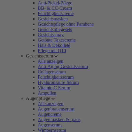
Anti-Pickel-Pflege
BB- & CC-Cream
Feuchtigkeitscreme
Gesichtsmasken
Gesichtspflege ohne Parabene
Gesichtspflegesets
Gesichtsspray
Getönte Tagescreme
Hals & Dekolleté
Pflege mit Q10
Gesichtsserum
Alle anzeigen
Anti-Aging-Gesichtsserum
Collagenserum
Feuchtigkeitsserum
Hyaluronsäure-Serum
Vitamin C Serum
Ampullen
Augenpflege
Alle anzeigen
Augenbrauenserum
Augencreme
Augenmasken & -pads
Augenserum
Wimpernserum