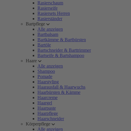
Rasierschaum
Rasierseife
Rasiersets Herren
Rasierständer
Bartpflege
Alle anzeigen
Bartbalsam
Bartkämme & Bartbürsten
Bartöle
Bartschneider & Barttrimmer
Bartseife & Bartshampoo
Haare
Alle anzeigen
Shampoo
Pomade
Haarstyling
Haarausfall & Haarwuchs
Haarbürsten & Kämme
Haarcreme
Haargel
Haarpaste
Haarpflege
Haarschneider
Körperpflege
Alle anzeigen