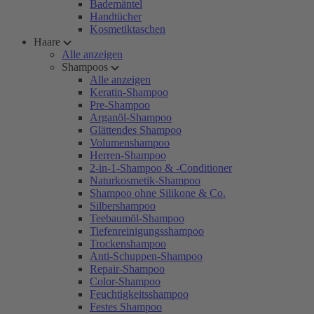
Bademäntel
Handtücher
Kosmetiktaschen
Haare
Alle anzeigen
Shampoos
Alle anzeigen
Keratin-Shampoo
Pre-Shampoo
Arganöl-Shampoo
Glättendes Shampoo
Volumenshampoo
Herren-Shampoo
2-in-1-Shampoo & -Conditioner
Naturkosmetik-Shampoo
Shampoo ohne Silikone & Co.
Silbershampoo
Teebaumöl-Shampoo
Tiefenreinigungsshampoo
Trockenshampoo
Anti-Schuppen-Shampoo
Repair-Shampoo
Color-Shampoo
Feuchtigkeitsshampoo
Festes Shampoo