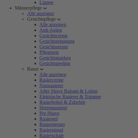
Lippen
Männerpflege
Alle anzeigen
Gesichtspflege
Alle anzeigen
Anti-Aging
Gesichtscreme
Gesichtsreinigung
Gesichtsserum
Pflegesets
Gesichtsmasken
Gesichtspeeling
Rasur
Alle anzeigen
Rasiercreme
Nassrasierer
After Shave Balsam & Lotion
Elektrische Rasierer & Trimmer
Rasierhobel & Zubehör
Herrenrasierer
Pre-Shave
Rasiergel
Rasiermesser
Rasierpinsel
Rasierschale