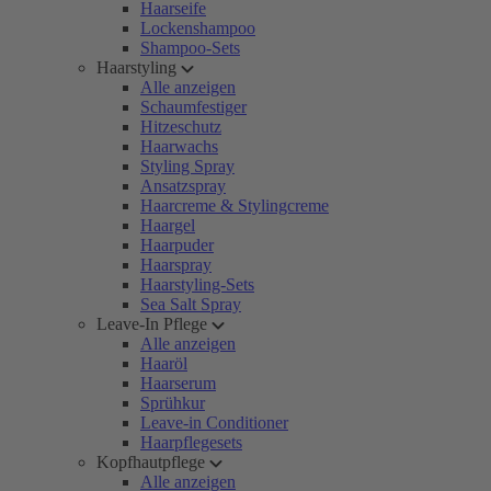
Haarseife
Lockenshampoo
Shampoo-Sets
Haarstyling
Alle anzeigen
Schaumfestiger
Hitzeschutz
Haarwachs
Styling Spray
Ansatzspray
Haarcreme & Stylingcreme
Haargel
Haarpuder
Haarspray
Haarstyling-Sets
Sea Salt Spray
Leave-In Pflege
Alle anzeigen
Haaröl
Haarserum
Sprühkur
Leave-in Conditioner
Haarpflegesets
Kopfhautpflege
Alle anzeigen