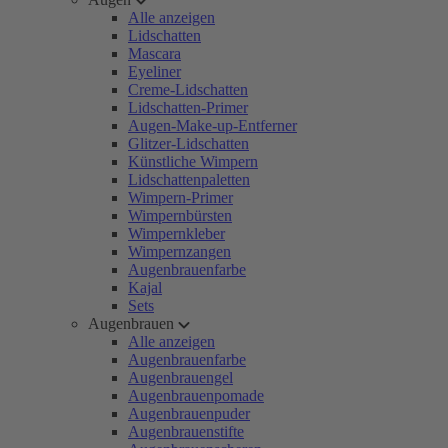
Alle anzeigen
Lidschatten
Mascara
Eyeliner
Creme-Lidschatten
Lidschatten-Primer
Augen-Make-up-Entferner
Glitzer-Lidschatten
Künstliche Wimpern
Lidschattenpaletten
Wimpern-Primer
Wimpernbürsten
Wimpernkleber
Wimpernzangen
Augenbrauenfarbe
Kajal
Sets
Augenbrauen
Alle anzeigen
Augenbrauenfarbe
Augenbrauengel
Augenbrauenpomade
Augenbrauenpuder
Augenbrauenstifte