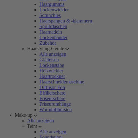
Haargummis
Lockenwickler
Scrunchies
Haarspangen & -klammern
Sprühflaschen
Haarnadeln
Lockenbänder
Zubehör
Haarstyling-Geräte
Alle anzeigen
Glätteisen
Lockenstäbe
Heizwickler
Haartrockner
Haarschneidemaschine
Diffusor-Fön
Effilierschere
Friseurschere
Friseurumhänge
Warmluftbürsten
Make-up
Alle anzeigen
Teint
Alle anzeigen
Foundation