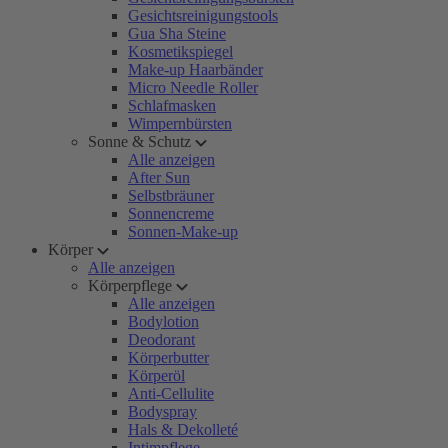
Gesichtsreinigungstools
Gua Sha Steine
Kosmetikspiegel
Make-up Haarbänder
Micro Needle Roller
Schlafmasken
Wimpernbürsten
Sonne & Schutz
Alle anzeigen
After Sun
Selbstbräuner
Sonnencreme
Sonnen-Make-up
Körper
Alle anzeigen
Körperpflege
Alle anzeigen
Bodylotion
Deodorant
Körperbutter
Körperöl
Anti-Cellulite
Bodyspray
Hals & Dekolleté
Intimpflege