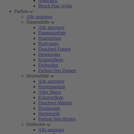
Nagellack
Beach Hair stylen
Parfum
Alle anzeigen
Damendüfte
Alle anzeigen
Damenparfum
Haarparfum
Bodyspray
Duschgel Frauen
Deodorants
Körperpflege
Duftseifen
Parfum Sets Damen
Herrendüfte
Alle anzeigen
Herrenparfum
After Shave
Körperpflege
Duschgel Männer
Deodorants
Herrenseife
Parfum Sets Herren
Duftnoten
Alle anzeigen