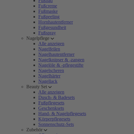
Fußbad
Fußcreme
Fußmaske
Fußpeeling
Hornhautentferner
Fußgesundheit
Fußspray
Nagelpflege
Alle anzeigen
Nagelfeilen
Nagelhautentferner
Nagelknipser & -zangen
Nagelöle & -pflegestifte
Nagelscheren
Nagelhärter
Nagellack
Beauty Set
Alle anzeigen
Dusch- & Badesets
Fußpflegesets
Geschenksets
Hand- & Nagelpflegesets
Körperpflegesets
Sonnenschutz-Sets
Zubehör