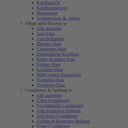
Kopfhaut-Öl
Kopfhautpeeling
Haarwasser
Sonnenschutz & -pflege
Pflege nach Haartyp
Alle anzeigen
Anti-Frizz
Anti-Schuppen
Blondes Haar
Coloriertes Haar
Empfindliche Kopfhaut
Feines & glattes Haar
Fettiges Haar
Lockiges Haar
Mittel gegen Haarausfall
Normales Haar
Trockenes Haar
Conditioner & Spülung
Alle anzeigen
Color-Conditioner
Feuchtigkeits-Conditioner
Anti-Schuppen-Spülung
Anti-Frizz-Conditioner
Aufbau & Reparatur Spülung
Fester Conditioner