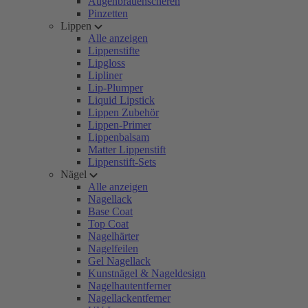
Augenbrauenscheren
Pinzetten
Lippen
Alle anzeigen
Lippenstifte
Lipgloss
Lipliner
Lip-Plumper
Liquid Lipstick
Lippen Zubehör
Lippen-Primer
Lippenbalsam
Matter Lippenstift
Lippenstift-Sets
Nägel
Alle anzeigen
Nagellack
Base Coat
Top Coat
Nagelhärter
Nagelfeilen
Gel Nagellack
Kunstnägel & Nageldesign
Nagelhautentferner
Nagellackentferner