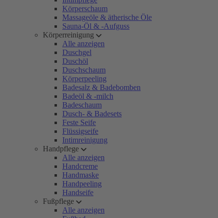
Körperschaum
Massageöle & ätherische Öle
Sauna-Öl & -Aufguss
Körperreinigung
Alle anzeigen
Duschgel
Duschöl
Duschschaum
Körperpeeling
Badesalz & Badebomben
Badeöl & -milch
Badeschaum
Dusch- & Badesets
Feste Seife
Flüssigseife
Intimreinigung
Handpflege
Alle anzeigen
Handcreme
Handmaske
Handpeeling
Handseife
Fußpflege
Alle anzeigen