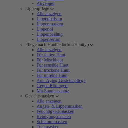
Augengel
Lippenpflege
Alle anzeigen
Lippenbalsam
Lippenmasken
Lippenöl
Lippenpeeling
Lippenserum
Pflege nach Hautbedürfnis/Hauttyp
Alle anzeigen
Für fettige Haut
Für Mischhaut
Für sensible Haut
Für trockene Haut
Für unreine Haut
Anti-Aging-Gesichtspflege
Gegen Rötungen
Mit Sonnenschutz
Gesichtsmasken
Alle anzeigen
Augen- & Lippenmasken
Feuchtigkeitsmasken
Reinigungsmasken
Schlammmasken
Tuchmasken