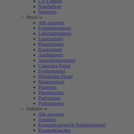
UV-Lampen
Nagelpflege
Nagelsets
Pinsel
Alle anzeigen
Foundationpinsel
Lidschattenpinsel
Lippenpinsel
Pinselreiniger
Rougepinsel
Applikatoren
Augenbrauenpinsel
Concealer-Pinsel
Eyelinerpinsel
Highlighter-Pinsel
Maskenpinsel
Pinselsets
Pinseltaschen
Puderpinsel
Puderquasten
Zubehör
Alle anzeigen
Anspitzer
Kosmetikspiegel & Schminkspiegel
Kosmetiktaschen