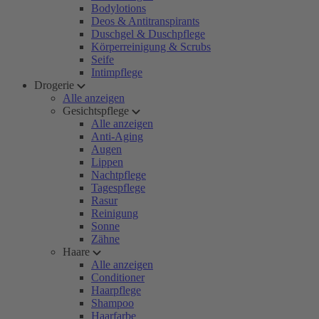
Bodylotions
Deos & Antitranspirants
Duschgel & Duschpflege
Körperreinigung & Scrubs
Seife
Intimpflege
Drogerie
Alle anzeigen
Gesichtspflege
Alle anzeigen
Anti-Aging
Augen
Lippen
Nachtpflege
Tagespflege
Rasur
Reinigung
Sonne
Zähne
Haare
Alle anzeigen
Conditioner
Haarpflege
Shampoo
Haarfarbe