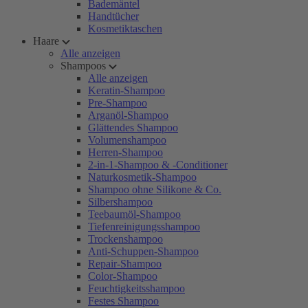
Bademäntel
Handtücher
Kosmetiktaschen
Haare
Alle anzeigen
Shampoos
Alle anzeigen
Keratin-Shampoo
Pre-Shampoo
Arganöl-Shampoo
Glättendes Shampoo
Volumenshampoo
Herren-Shampoo
2-in-1-Shampoo & -Conditioner
Naturkosmetik-Shampoo
Shampoo ohne Silikone & Co.
Silbershampoo
Teebaumöl-Shampoo
Tiefenreinigungsshampoo
Trockenshampoo
Anti-Schuppen-Shampoo
Repair-Shampoo
Color-Shampoo
Feuchtigkeitsshampoo
Festes Shampoo