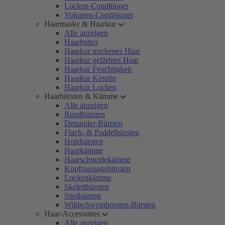
Locken-Conditioner
Volumen-Conditioner
Haarmaske & Haarkur
Alle anzeigen
Haarbutter
Haarkur trockenes Haar
Haarkur gefärbtes Haar
Haarkur Feuchtigkeit
Haarkur Keratin
Haarkur Locken
Haarbürsten & Kämme
Alle anzeigen
Rundbürsten
Detangler-Bürsten
Flach- & Paddelbürsten
Holzbürsten
Haarkämme
Haarschneidekämme
Kopfmassagebürsten
Lockenkämme
Skelettbürsten
Stielkämme
Wildschweinborsten-Bürsten
Haar-Accessoires
Alle anzeigen