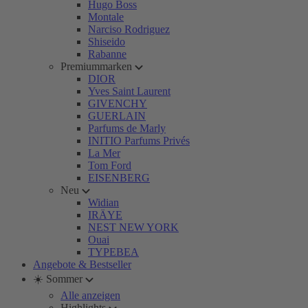
Hugo Boss
Montale
Narciso Rodriguez
Shiseido
Rabanne
Premiummarken
DIOR
Yves Saint Laurent
GIVENCHY
GUERLAIN
Parfums de Marly
INITIO Parfums Privés
La Mer
Tom Ford
EISENBERG
Neu
Widian
IRÄYE
NEST NEW YORK
Ouai
TYPEBEA
Angebote & Bestseller
☀️ Sommer
Alle anzeigen
Highlights