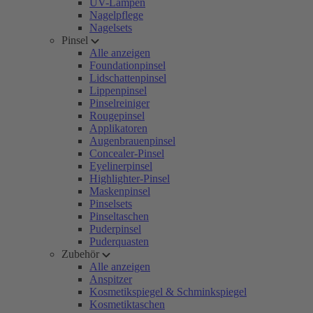
UV-Lampen
Nagelpflege
Nagelsets
Pinsel
Alle anzeigen
Foundationpinsel
Lidschattenpinsel
Lippenpinsel
Pinselreiniger
Rougepinsel
Applikatoren
Augenbrauenpinsel
Concealer-Pinsel
Eyelinerpinsel
Highlighter-Pinsel
Maskenpinsel
Pinselsets
Pinseltaschen
Puderpinsel
Puderquasten
Zubehör
Alle anzeigen
Anspitzer
Kosmetikspiegel & Schminkspiegel
Kosmetiktaschen