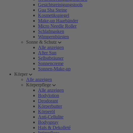
Gesichtsreinigungstools
Gua Sha Steine
Kosmetikspiegel
Make-up Haarbänder
Micro Needle Roller
Schlafmasken
Wimpernbürsten
Sonne & Schutz
Alle anzeigen
After Sun
Selbstbräuner
Sonnencreme
Sonnen-Make-up
Körper
Alle anzeigen
Körperpflege
Alle anzeigen
Bodylotion
Deodorant
Körperbutter
Körperöl
Anti-Cellulite
Bodyspray
Hals & Dekolleté
Intimpflege