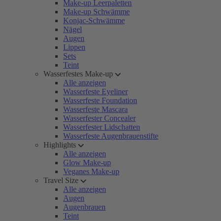
Make-up Leerpaletten
Make-up Schwämme
Konjac-Schwämme
Nägel
Augen
Lippen
Sets
Teint
Wasserfestes Make-up
Alle anzeigen
Wasserfeste Eyeliner
Wasserfeste Foundation
Wasserfeste Mascara
Wasserfester Concealer
Wasserfester Lidschatten
Wasserfeste Augenbrauenstifte
Highlights
Alle anzeigen
Glow Make-up
Veganes Make-up
Travel Size
Alle anzeigen
Augen
Augenbrauen
Teint