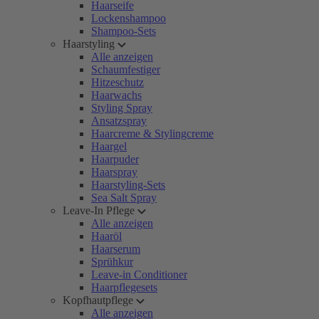
Haarseife
Lockenshampoo
Shampoo-Sets
Haarstyling
Alle anzeigen
Schaumfestiger
Hitzeschutz
Haarwachs
Styling Spray
Ansatzspray
Haarcreme & Stylingcreme
Haargel
Haarpuder
Haarspray
Haarstyling-Sets
Sea Salt Spray
Leave-In Pflege
Alle anzeigen
Haaröl
Haarserum
Sprühkur
Leave-in Conditioner
Haarpflegesets
Kopfhautpflege
Alle anzeigen