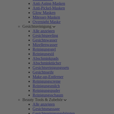
Anti-Aging-Masken
Anti-Pickel-Masken
Glow Masken
Mitesser-Masken
Overnight Maske
Gesichtsreinigung
Alle anzeigen
Gesichtspeeling
Gesichtswasser
Mizellenwasser
Reinigungsgel
Reinigungsöl
Abschminkpads
Abschminktücher
Gesichtsreinigungssets
Gesichtsseife
Make-up-Entferner
Reinigungscreme
Reinigungsmilch
Reinigungspuder
Reinigungsschaum
Beauty Tools & Zubehör
Alle anzeigen
Gesichtsmassage
Gesichtsreinigungsbürsten