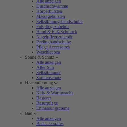
Alle anzeigen
Duschschwämme
Körperbürsten
Massagebürsten
Selbstbräungshandschuhe
Fußpflegezubehör
Hand & Fuß-Schmuck
Nagelpflegezubehör
Peelinghandschuhe
Pflege Accessoires
Waschlappen
Sonne & Schutz
Alle anzeigen
After Sun
Selbstbräuner
Sonnenschutz
Haarentfernung
Alle anzeigen
Kalt- & Warmwachs
Rasierer
Rasurpflege
Enthaarungscreme
Bad
Alle anzeigen
Badaccessoires