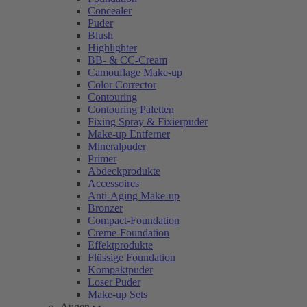
Concealer
Puder
Blush
Highlighter
BB- & CC-Cream
Camouflage Make-up
Color Corrector
Contouring
Contouring Paletten
Fixing Spray & Fixierpuder
Make-up Entferner
Mineralpuder
Primer
Abdeckprodukte
Accessoires
Anti-Aging Make-up
Bronzer
Compact-Foundation
Creme-Foundation
Effektprodukte
Flüssige Foundation
Kompaktpuder
Loser Puder
Make-up Sets
Augen