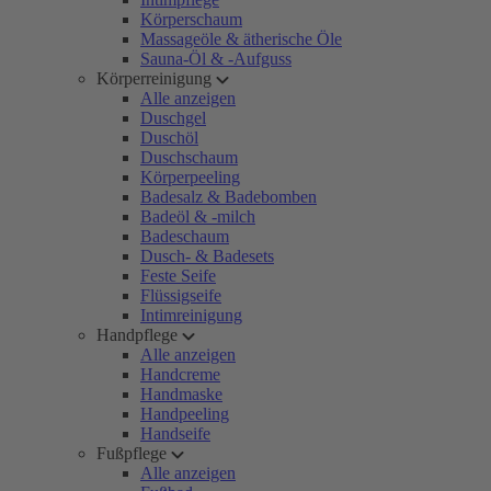
Körperschaum
Massageöle & ätherische Öle
Sauna-Öl & -Aufguss
Körperreinigung
Alle anzeigen
Duschgel
Duschöl
Duschschaum
Körperpeeling
Badesalz & Badebomben
Badeöl & -milch
Badeschaum
Dusch- & Badesets
Feste Seife
Flüssigseife
Intimreinigung
Handpflege
Alle anzeigen
Handcreme
Handmaske
Handpeeling
Handseife
Fußpflege
Alle anzeigen