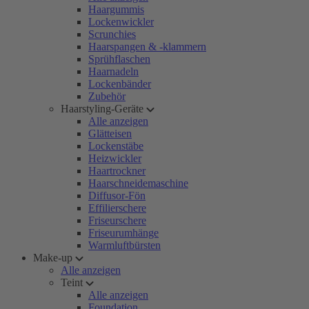
Haargummis
Lockenwickler
Scrunchies
Haarspangen & -klammern
Sprühflaschen
Haarnadeln
Lockenbänder
Zubehör
Haarstyling-Geräte
Alle anzeigen
Glätteisen
Lockenstäbe
Heizwickler
Haartrockner
Haarschneidemaschine
Diffusor-Fön
Effilierschere
Friseurschere
Friseurumhänge
Warmluftbürsten
Make-up
Alle anzeigen
Teint
Alle anzeigen
Foundation