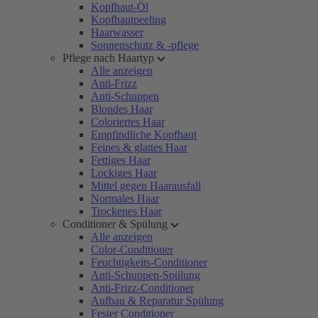
Kopfhaut-Öl
Kopfhautpeeling
Haarwasser
Sonnenschutz & -pflege
Pflege nach Haartyp
Alle anzeigen
Anti-Frizz
Anti-Schuppen
Blondes Haar
Coloriertes Haar
Empfindliche Kopfhaut
Feines & glattes Haar
Fettiges Haar
Lockiges Haar
Mittel gegen Haarausfall
Normales Haar
Trockenes Haar
Conditioner & Spülung
Alle anzeigen
Color-Conditioner
Feuchtigkeits-Conditioner
Anti-Schuppen-Spülung
Anti-Frizz-Conditioner
Aufbau & Reparatur Spülung
Fester Conditioner