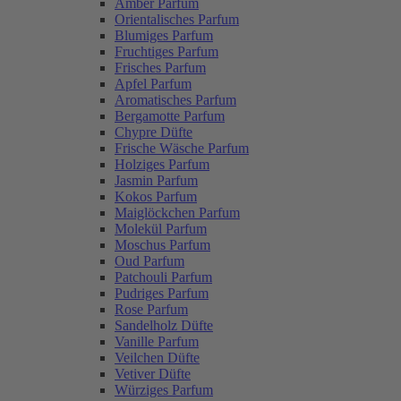
Amber Parfum
Orientalisches Parfum
Blumiges Parfum
Fruchtiges Parfum
Frisches Parfum
Apfel Parfum
Aromatisches Parfum
Bergamotte Parfum
Chypre Düfte
Frische Wäsche Parfum
Holziges Parfum
Jasmin Parfum
Kokos Parfum
Maiglöckchen Parfum
Molekül Parfum
Moschus Parfum
Oud Parfum
Patchouli Parfum
Pudriges Parfum
Rose Parfum
Sandelholz Düfte
Vanille Parfum
Veilchen Düfte
Vetiver Düfte
Würziges Parfum