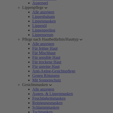
Augengel
Lippenpflege
Alle anzeigen
Lippenbalsam
Lippenmasken
Lippenöl
Lippenpeeling
Lippenserum
Pflege nach Hautbedürfnis/Hauttyp
Alle anzeigen
Für fettige Haut
Für Mischhaut
Für sensible Haut
Für trockene Haut
Für unreine Haut
Anti-Aging-Gesichtspflege
Gegen Rötungen
Mit Sonnenschutz
Gesichtsmasken
Alle anzeigen
Augen- & Lippenmasken
Feuchtigkeitsmasken
Reinigungsmasken
Schlammmasken
Tuchmasken