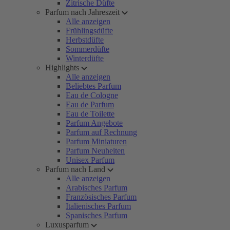
Zitrische Düfte
Parfum nach Jahreszeit
Alle anzeigen
Frühlingsdüfte
Herbstdüfte
Sommerdüfte
Winterdüfte
Highlights
Alle anzeigen
Beliebtes Parfum
Eau de Cologne
Eau de Parfum
Eau de Toilette
Parfum Angebote
Parfum auf Rechnung
Parfum Miniaturen
Parfum Neuheiten
Unisex Parfum
Parfum nach Land
Alle anzeigen
Arabisches Parfum
Französisches Parfum
Italienisches Parfum
Spanisches Parfum
Luxusparfum