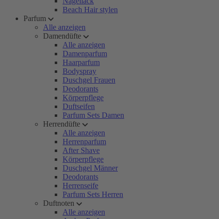
Nagellack
Beach Hair stylen
Parfum
Alle anzeigen
Damendüfte
Alle anzeigen
Damenparfum
Haarparfum
Bodyspray
Duschgel Frauen
Deodorants
Körperpflege
Duftseifen
Parfum Sets Damen
Herrendüfte
Alle anzeigen
Herrenparfum
After Shave
Körperpflege
Duschgel Männer
Deodorants
Herrenseife
Parfum Sets Herren
Duftnoten
Alle anzeigen