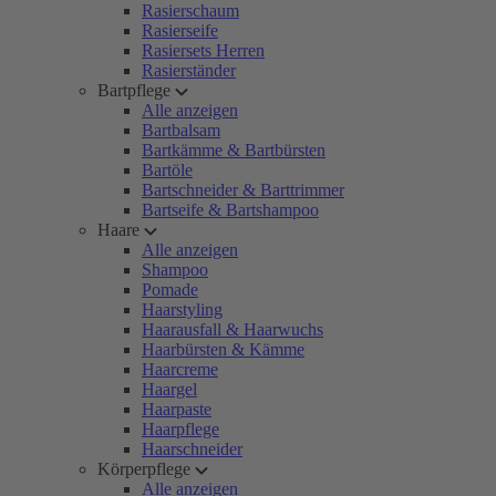
Rasierschaum
Rasierseife
Rasiersets Herren
Rasierständer
Bartpflege
Alle anzeigen
Bartbalsam
Bartkämme & Bartbürsten
Bartöle
Bartschneider & Barttrimmer
Bartseife & Bartshampoo
Haare
Alle anzeigen
Shampoo
Pomade
Haarstyling
Haarausfall & Haarwuchs
Haarbürsten & Kämme
Haarcreme
Haargel
Haarpaste
Haarpflege
Haarschneider
Körperpflege
Alle anzeigen