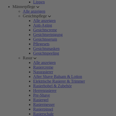
Lippen
Männerpflege
Alle anzeigen
Gesichtspflege
Alle anzeigen
Anti-Aging
Gesichtscreme
Gesichtsreinigung
Gesichtsserum
Pflegesets
Gesichtsmasken
Gesichtspeeling
Rasur
Alle anzeigen
Rasiercreme
Nassrasierer
After Shave Balsam & Lotion
Elektrische Rasierer & Trimmer
Rasierhobel & Zubehör
Herrenrasierer
Pre-Shave
Rasiergel
Rasiermesser
Rasierpinsel
Rasierschale