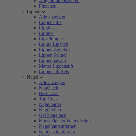
Augenbrauenscheren
Pinzetten
Lippen
Alle anzeigen
Lippenstifte
Lipgloss
Lipliner
Lip-Plumper
Liquid Lipstick
Lippen Zubehör
Lippen-Primer
Lippenbalsam
Matter Lippenstift
Lippenstift-Sets
Nägel
Alle anzeigen
Nagellack
Base Coat
Top Coat
Nagelhärter
Nagelfeilen
Gel Nagellack
Kunstnägel & Nageldesign
Nagelhautentferner
Nagellackentferner