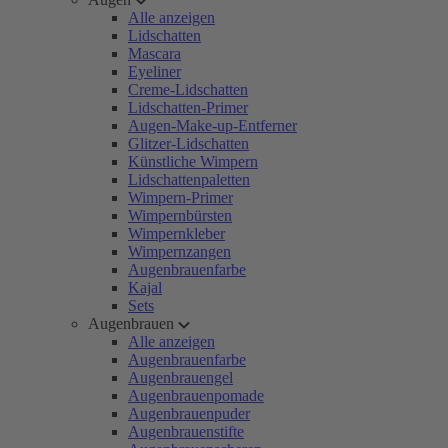
Alle anzeigen
Lidschatten
Mascara
Eyeliner
Creme-Lidschatten
Lidschatten-Primer
Augen-Make-up-Entferner
Glitzer-Lidschatten
Künstliche Wimpern
Lidschattenpaletten
Wimpern-Primer
Wimpernbürsten
Wimpernkleber
Wimpernzangen
Augenbrauenfarbe
Kajal
Sets
Augenbrauen
Alle anzeigen
Augenbrauenfarbe
Augenbrauengel
Augenbrauenpomade
Augenbrauenpuder
Augenbrauenstifte