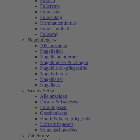
Fußbad
Fußcreme
Fußmaske
Fußpeeling
Hornhautentferner
Fußgesundheit
Fußspray
Nagelpflege
Alle anzeigen
Nagelfeilen
Nagelhautentferner
Nagelknipser & -zangen
Nagelöle & -pflegestifte
Nagelscheren
Nagelhärter
Nagellack
Beauty Set
Alle anzeigen
Dusch- & Badesets
Fußpflegesets
Geschenksets
Hand- & Nagelpflegesets
Körperpflegesets
Sonnenschutz-Sets
Zubehör