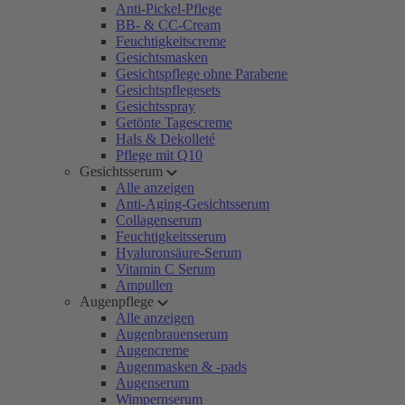
Anti-Pickel-Pflege
BB- & CC-Cream
Feuchtigkeitscreme
Gesichtsmasken
Gesichtspflege ohne Parabene
Gesichtspflegesets
Gesichtsspray
Getönte Tagescreme
Hals & Dekolleté
Pflege mit Q10
Gesichtsserum
Alle anzeigen
Anti-Aging-Gesichtsserum
Collagenserum
Feuchtigkeitsserum
Hyaluronsäure-Serum
Vitamin C Serum
Ampullen
Augenpflege
Alle anzeigen
Augenbrauenserum
Augencreme
Augenmasken & -pads
Augenserum
Wimpernserum