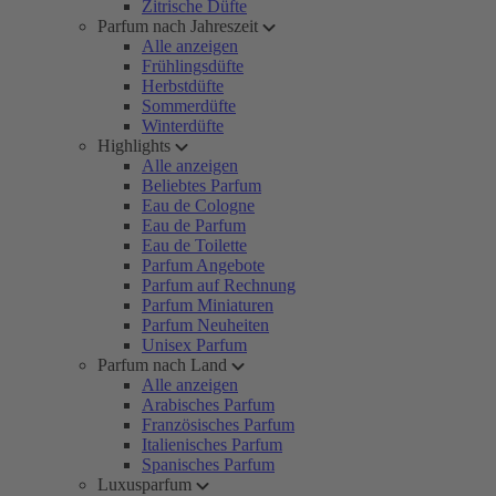
Zitrische Düfte
Parfum nach Jahreszeit
Alle anzeigen
Frühlingsdüfte
Herbstdüfte
Sommerdüfte
Winterdüfte
Highlights
Alle anzeigen
Beliebtes Parfum
Eau de Cologne
Eau de Parfum
Eau de Toilette
Parfum Angebote
Parfum auf Rechnung
Parfum Miniaturen
Parfum Neuheiten
Unisex Parfum
Parfum nach Land
Alle anzeigen
Arabisches Parfum
Französisches Parfum
Italienisches Parfum
Spanisches Parfum
Luxusparfum