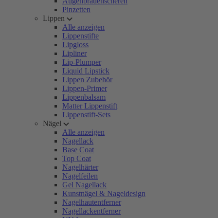
Augenbrauenscheren
Pinzetten
Lippen
Alle anzeigen
Lippenstifte
Lipgloss
Lipliner
Lip-Plumper
Liquid Lipstick
Lippen Zubehör
Lippen-Primer
Lippenbalsam
Matter Lippenstift
Lippenstift-Sets
Nägel
Alle anzeigen
Nagellack
Base Coat
Top Coat
Nagelhärter
Nagelfeilen
Gel Nagellack
Kunstnägel & Nageldesign
Nagelhautentferner
Nagellackentferner