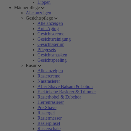
Lippen
Männerpflege
Alle anzeigen
Gesichtspflege
Alle anzeigen
Anti-Aging
Gesichtscreme
Gesichtsreinigung
Gesichtsserum
Pflegesets
Gesichtsmasken
Gesichtspeeling
Rasur
Alle anzeigen
Rasiercreme
Nassrasierer
After Shave Balsam & Lotion
Elektrische Rasierer & Trimmer
Rasierhobel & Zubehör
Herrenrasierer
Pre-Shave
Rasiergel
Rasiermesser
Rasierpinsel
Rasierschale