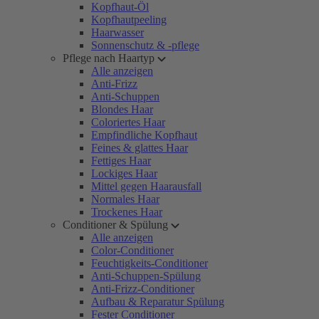
Kopfhaut-Öl
Kopfhautpeeling
Haarwasser
Sonnenschutz & -pflege
Pflege nach Haartyp
Alle anzeigen
Anti-Frizz
Anti-Schuppen
Blondes Haar
Coloriertes Haar
Empfindliche Kopfhaut
Feines & glattes Haar
Fettiges Haar
Lockiges Haar
Mittel gegen Haarausfall
Normales Haar
Trockenes Haar
Conditioner & Spülung
Alle anzeigen
Color-Conditioner
Feuchtigkeits-Conditioner
Anti-Schuppen-Spülung
Anti-Frizz-Conditioner
Aufbau & Reparatur Spülung
Fester Conditioner