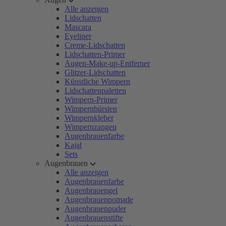
Alle anzeigen
Lidschatten
Mascara
Eyeliner
Creme-Lidschatten
Lidschatten-Primer
Augen-Make-up-Entferner
Glitzer-Lidschatten
Künstliche Wimpern
Lidschattenpaletten
Wimpern-Primer
Wimpernbürsten
Wimpernkleber
Wimpernzangen
Augenbrauenfarbe
Kajal
Sets
Augenbrauen
Alle anzeigen
Augenbrauenfarbe
Augenbrauengel
Augenbrauenpomade
Augenbrauenpuder
Augenbrauenstifte