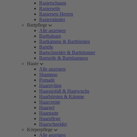
Rasierschaum
Rasierseife
Rasiersets Herren
Rasierständer
Bartpflege
Alle anzeigen
Bartbalsam
Bartkämme & Bartbürsten
Bartöle
Bartschneider & Barttrimmer
Bartseife & Bartshampoo
Haare
Alle anzeigen
Shampoo
Pomade
Haarstyling
Haarausfall & Haarwuchs
Haarbürsten & Kämme
Haarcreme
Haargel
Haarpaste
Haarpflege
Haarschneider
Körperpflege
Alle anzeigen