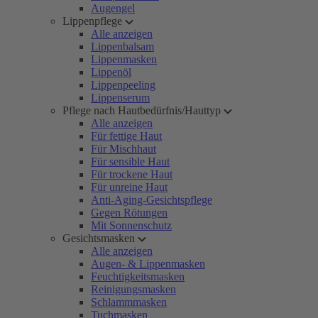
Augengel
Lippenpflege
Alle anzeigen
Lippenbalsam
Lippenmasken
Lippenöl
Lippenpeeling
Lippenserum
Pflege nach Hautbedürfnis/Hauttyp
Alle anzeigen
Für fettige Haut
Für Mischhaut
Für sensible Haut
Für trockene Haut
Für unreine Haut
Anti-Aging-Gesichtspflege
Gegen Rötungen
Mit Sonnenschutz
Gesichtsmasken
Alle anzeigen
Augen- & Lippenmasken
Feuchtigkeitsmasken
Reinigungsmasken
Schlammmasken
Tuchmasken