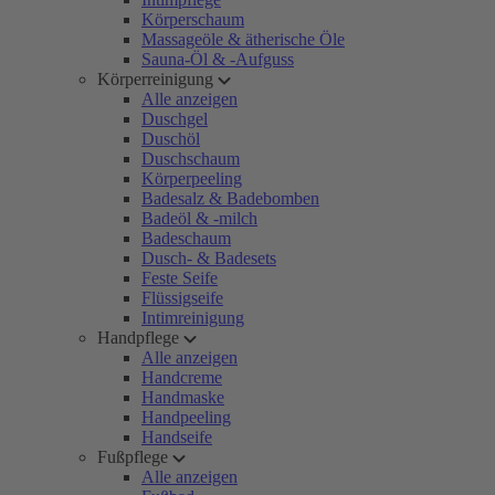
Körperschaum
Massageöle & ätherische Öle
Sauna-Öl & -Aufguss
Körperreinigung
Alle anzeigen
Duschgel
Duschöl
Duschschaum
Körperpeeling
Badesalz & Badebomben
Badeöl & -milch
Badeschaum
Dusch- & Badesets
Feste Seife
Flüssigseife
Intimreinigung
Handpflege
Alle anzeigen
Handcreme
Handmaske
Handpeeling
Handseife
Fußpflege
Alle anzeigen