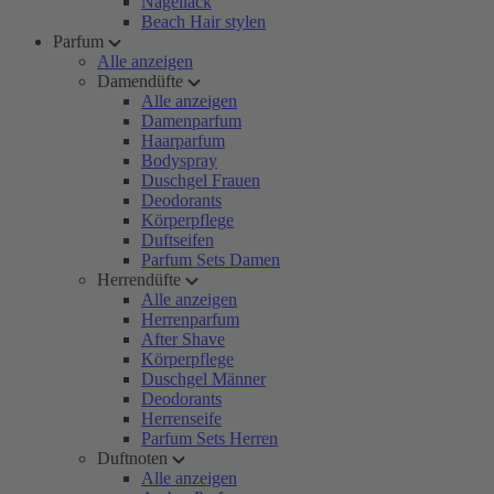
Nagellack
Beach Hair stylen
Parfum
Alle anzeigen
Damendüfte
Alle anzeigen
Damenparfum
Haarparfum
Bodyspray
Duschgel Frauen
Deodorants
Körperpflege
Duftseifen
Parfum Sets Damen
Herrendüfte
Alle anzeigen
Herrenparfum
After Shave
Körperpflege
Duschgel Männer
Deodorants
Herrenseife
Parfum Sets Herren
Duftnoten
Alle anzeigen