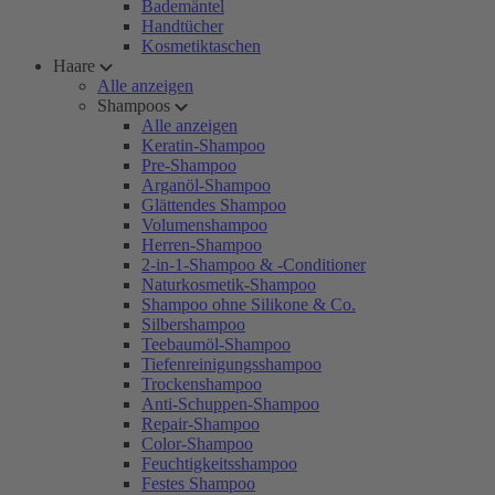
Bademäntel
Handtücher
Kosmetiktaschen
Haare
Alle anzeigen
Shampoos
Alle anzeigen
Keratin-Shampoo
Pre-Shampoo
Arganöl-Shampoo
Glättendes Shampoo
Volumenshampoo
Herren-Shampoo
2-in-1-Shampoo & -Conditioner
Naturkosmetik-Shampoo
Shampoo ohne Silikone & Co.
Silbershampoo
Teebaumöl-Shampoo
Tiefenreinigungsshampoo
Trockenshampoo
Anti-Schuppen-Shampoo
Repair-Shampoo
Color-Shampoo
Feuchtigkeitsshampoo
Festes Shampoo