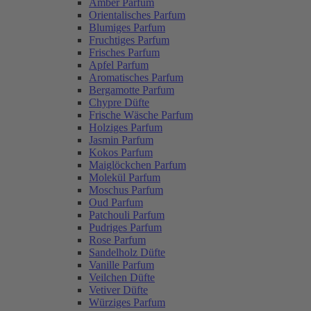
Amber Parfum
Orientalisches Parfum
Blumiges Parfum
Fruchtiges Parfum
Frisches Parfum
Apfel Parfum
Aromatisches Parfum
Bergamotte Parfum
Chypre Düfte
Frische Wäsche Parfum
Holziges Parfum
Jasmin Parfum
Kokos Parfum
Maiglöckchen Parfum
Molekül Parfum
Moschus Parfum
Oud Parfum
Patchouli Parfum
Pudriges Parfum
Rose Parfum
Sandelholz Düfte
Vanille Parfum
Veilchen Düfte
Vetiver Düfte
Würziges Parfum