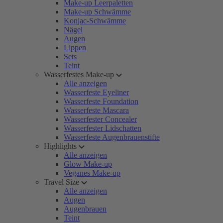
Make-up Leerpaletten
Make-up Schwämme
Konjac-Schwämme
Nägel
Augen
Lippen
Sets
Teint
Wasserfestes Make-up
Alle anzeigen
Wasserfeste Eyeliner
Wasserfeste Foundation
Wasserfeste Mascara
Wasserfester Concealer
Wasserfester Lidschatten
Wasserfeste Augenbrauenstifte
Highlights
Alle anzeigen
Glow Make-up
Veganes Make-up
Travel Size
Alle anzeigen
Augen
Augenbrauen
Teint