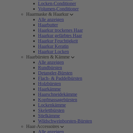
Locken-Conditioner
Volumen-Conditioner
Haarmaske & Haarkur
Alle anzeigen
Haarbutter
Haarkur trockenes Haar
Haarkur gefärbtes Haar
Haarkur Feuchtigkeit
Haarkur Keratin
Haarkur Locken
Haarbürsten & Kämme
Alle anzeigen
Rundbürsten
Detangler-Bürsten
Flach- & Paddelbürsten
Holzbürsten
Haarkämme
Haarschneidekämme
Kopfmassagebürsten
Lockenkämme
Skelettbürsten
Stielkämme
Wildschweinborsten-Bürsten
Haar-Accessoires
Alle anzeigen