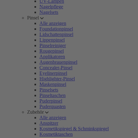
UV-Lampen
Nagelpflege
Nagelsets
Pinsel
Alle anzeigen
Foundationpinsel
Lidschattenpinsel
Lippenpinsel
Pinselreiniger
Rougepinsel
Applikatoren
Augenbrauenpinsel
Concealer-Pinsel
Eyelinerpinsel
Highlighter-Pinsel
Maskenpinsel
Pinselsets
Pinseltaschen
Puderpinsel
Puderquasten
Zubehör
Alle anzeigen
Anspitzer
Kosmetikspiegel & Schminkspiegel
Kosmetiktaschen