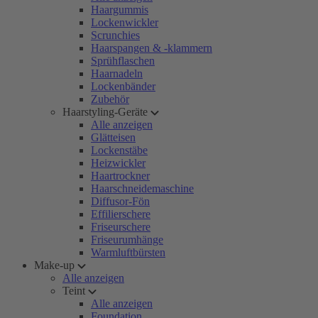
Haargummis
Lockenwickler
Scrunchies
Haarspangen & -klammern
Sprühflaschen
Haarnadeln
Lockenbänder
Zubehör
Haarstyling-Geräte
Alle anzeigen
Glätteisen
Lockenstäbe
Heizwickler
Haartrockner
Haarschneidemaschine
Diffusor-Fön
Effilierschere
Friseurschere
Friseurumhänge
Warmluftbürsten
Make-up
Alle anzeigen
Teint
Alle anzeigen
Foundation