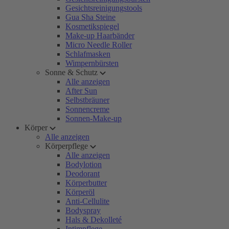
Gesichtsreinigungstools
Gua Sha Steine
Kosmetikspiegel
Make-up Haarbänder
Micro Needle Roller
Schlafmasken
Wimpernbürsten
Sonne & Schutz
Alle anzeigen
After Sun
Selbstbräuner
Sonnencreme
Sonnen-Make-up
Körper
Alle anzeigen
Körperpflege
Alle anzeigen
Bodylotion
Deodorant
Körperbutter
Körperöl
Anti-Cellulite
Bodyspray
Hals & Dekolleté
Intimpflege