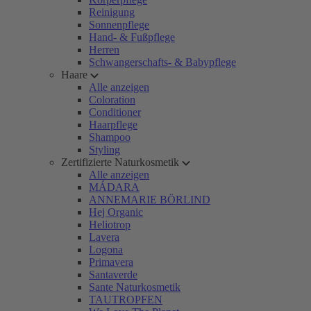
Reinigung
Sonnenpflege
Hand- & Fußpflege
Herren
Schwangerschafts- & Babypflege
Haare
Alle anzeigen
Coloration
Conditioner
Haarpflege
Shampoo
Styling
Zertifizierte Naturkosmetik
Alle anzeigen
MÁDARA
ANNEMARIE BÖRLIND
Hej Organic
Heliotrop
Lavera
Logona
Primavera
Santaverde
Sante Naturkosmetik
TAUTROPFEN