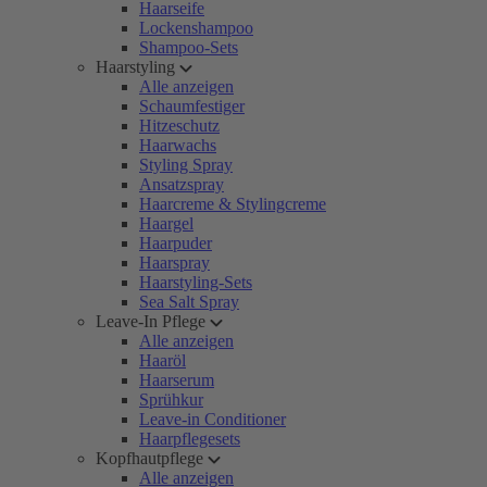
Haarseife
Lockenshampoo
Shampoo-Sets
Haarstyling
Alle anzeigen
Schaumfestiger
Hitzeschutz
Haarwachs
Styling Spray
Ansatzspray
Haarcreme & Stylingcreme
Haargel
Haarpuder
Haarspray
Haarstyling-Sets
Sea Salt Spray
Leave-In Pflege
Alle anzeigen
Haaröl
Haarserum
Sprühkur
Leave-in Conditioner
Haarpflegesets
Kopfhautpflege
Alle anzeigen