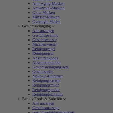
Anti-Aging-Masken
Anti-Pickel-Masken
Glow Masken
Mitesser-Masken
Overnight Maske
Gesichtsreinigung
Alle anzeigen
Gesichtspeeling
Gesichtswasser
Mizellenwasser
Reinigungsgel
Reinigungsöl
Abschminkpads
Abschminktücher
Gesichtsreinigungssets
Gesichtsseife
Make-up-Entferner
Reinigungscreme
Reinigungsmilch
Reinigungspuder
Reinigungsschaum
Beauty Tools & Zubehör
Alle anzeigen
Gesichtsmassage
Gesichtsreinigungsbürsten