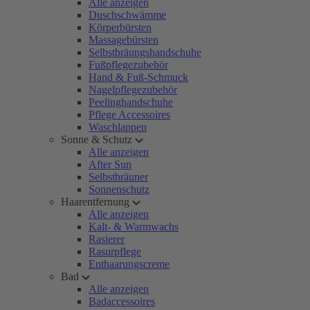
Alle anzeigen
Duschschwämme
Körperbürsten
Massagebürsten
Selbstbräungshandschuhe
Fußpflegezubehör
Hand & Fuß-Schmuck
Nagelpflegezubehör
Peelinghandschuhe
Pflege Accessoires
Waschlappen
Sonne & Schutz
Alle anzeigen
After Sun
Selbstbräuner
Sonnenschutz
Haarentfernung
Alle anzeigen
Kalt- & Warmwachs
Rasierer
Rasurpflege
Enthaarungscreme
Bad
Alle anzeigen
Badaccessoires