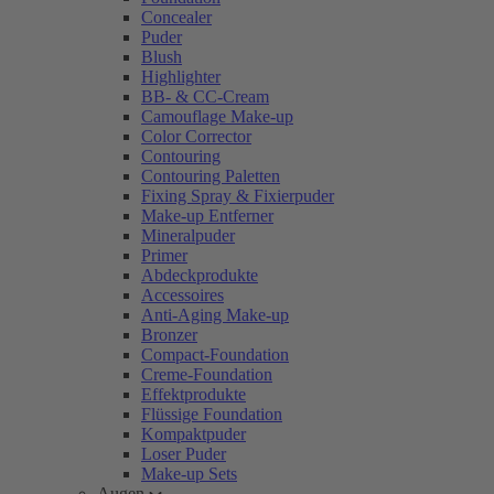
Concealer
Puder
Blush
Highlighter
BB- & CC-Cream
Camouflage Make-up
Color Corrector
Contouring
Contouring Paletten
Fixing Spray & Fixierpuder
Make-up Entferner
Mineralpuder
Primer
Abdeckprodukte
Accessoires
Anti-Aging Make-up
Bronzer
Compact-Foundation
Creme-Foundation
Effektprodukte
Flüssige Foundation
Kompaktpuder
Loser Puder
Make-up Sets
Augen