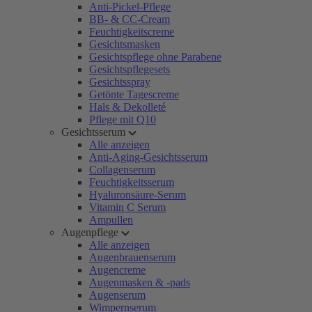
Anti-Pickel-Pflege
BB- & CC-Cream
Feuchtigkeitscreme
Gesichtsmasken
Gesichtspflege ohne Parabene
Gesichtspflegesets
Gesichtsspray
Getönte Tagescreme
Hals & Dekolleté
Pflege mit Q10
Gesichtsserum
Alle anzeigen
Anti-Aging-Gesichtsserum
Collagenserum
Feuchtigkeitsserum
Hyaluronsäure-Serum
Vitamin C Serum
Ampullen
Augenpflege
Alle anzeigen
Augenbrauenserum
Augencreme
Augenmasken & -pads
Augenserum
Wimpernserum