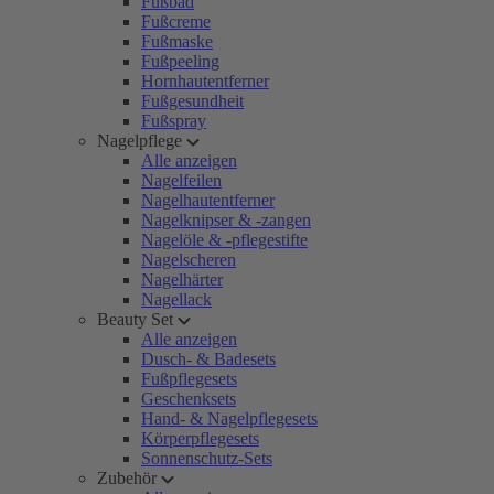
Fußbad
Fußcreme
Fußmaske
Fußpeeling
Hornhautentferner
Fußgesundheit
Fußspray
Nagelpflege
Alle anzeigen
Nagelfeilen
Nagelhautentferner
Nagelknipser & -zangen
Nagelöle & -pflegestifte
Nagelscheren
Nagelhärter
Nagellack
Beauty Set
Alle anzeigen
Dusch- & Badesets
Fußpflegesets
Geschenksets
Hand- & Nagelpflegesets
Körperpflegesets
Sonnenschutz-Sets
Zubehör