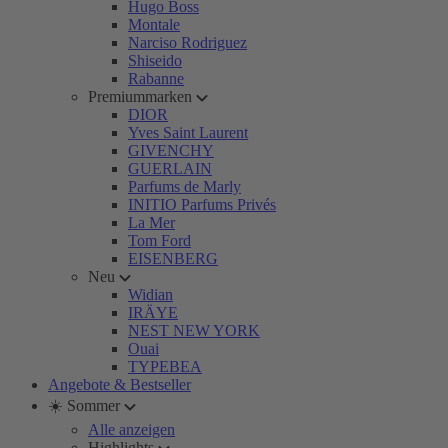
Hugo Boss
Montale
Narciso Rodriguez
Shiseido
Rabanne
Premiummarken
DIOR
Yves Saint Laurent
GIVENCHY
GUERLAIN
Parfums de Marly
INITIO Parfums Privés
La Mer
Tom Ford
EISENBERG
Neu
Widian
IRÄYE
NEST NEW YORK
Ouai
TYPEBEA
Angebote & Bestseller
☀️ Sommer
Alle anzeigen
Highlights