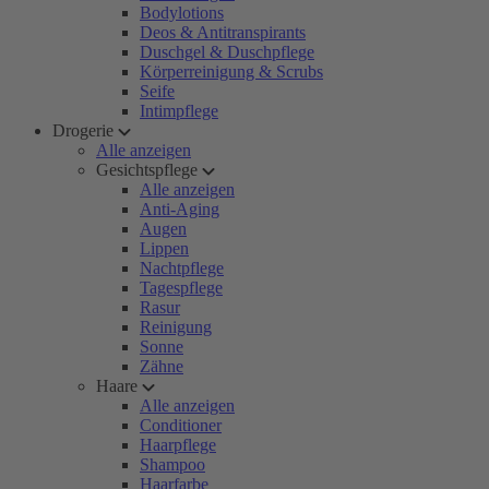
Bodylotions
Deos & Antitranspirants
Duschgel & Duschpflege
Körperreinigung & Scrubs
Seife
Intimpflege
Drogerie
Alle anzeigen
Gesichtspflege
Alle anzeigen
Anti-Aging
Augen
Lippen
Nachtpflege
Tagespflege
Rasur
Reinigung
Sonne
Zähne
Haare
Alle anzeigen
Conditioner
Haarpflege
Shampoo
Haarfarbe