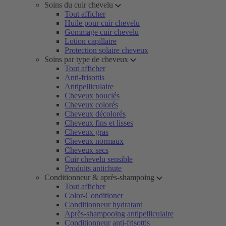
Soins du cuir chevelu
Tout afficher
Huile pour cuir chevelu
Gommage cuir chevelu
Lotion capillaire
Protection solaire cheveux
Soins par type de cheveux
Tout afficher
Anti-frisottis
Antipelliculaire
Cheveux bouclés
Cheveux colorés
Cheveux décolorés
Cheveux fins et lisses
Cheveux gras
Cheveux normaux
Cheveux secs
Cuir chevelu sensible
Produits antichute
Conditionneur & après-shampoing
Tout afficher
Color-Conditioner
Conditionneur hydratant
Après-shampooing antipelliculaire
Conditionneur anti-frisottis