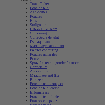
Tout afficher
Fond de teint
Anti-cernes
Poudres
Blush
Surligneur
BB- & CC-Cream
Contouring
Correcteurs de teint
Démaquillant
Maquillage camouflant
Palettes contouring
Poudres minérales
Primer
Spray fixateur et poudre fixatrice
Correcteurs
Accessoires
Maquillage anti-âge
Bronzers
Fond de teint compact
Fond de teint crème
Enlumineurs
Fond de teint fluide
Poudres compactes
Poudres libres