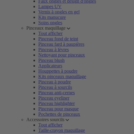
Faux ongles et design d'ongles
Lampes UV
Vernis à ongles en gel
Kits manucure
Soins ongles
Pinceaux maquillage
Tout afficher
Pinceau fond de teint
Pinceau fard à paupières
Pinceau à lèvres
Nettoyant pour pinceaux
Pinceau blush
Applicateurs
Houppettes à poudre
Kits pinceaux maquillage
Pinceau à poudre
Pinceau à sourcils
Pinceau anti-cernes
Pinceau eyeliner
Pinceau highlighter
Pinceau pour masque
Pochettes de pinceaux
Accessoires sourcils
Tout afficher
Taille-crayon maquillage