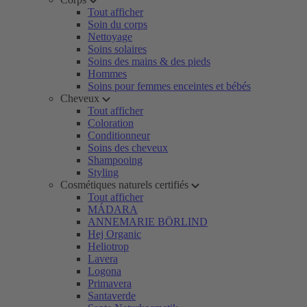
Tout afficher
Soin du corps
Nettoyage
Soins solaires
Soins des mains & des pieds
Hommes
Soins pour femmes enceintes et bébés
Cheveux
Tout afficher
Coloration
Conditionneur
Soins des cheveux
Shampooing
Styling
Cosmétiques naturels certifiés
Tout afficher
MÁDARA
ANNEMARIE BÖRLIND
Hej Organic
Heliotrop
Lavera
Logona
Primavera
Santaverde