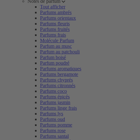
Notes de parfum
Tout afficher
Parfums ambrés
Parfums orientaux
Parfums fleuris
Parfums fruités
Parfums frais
Molécule Parfum
Parfum au musc
Parfum au patchouli
Parfum boisé
Parfum poudré
Parfums aromatiques
Parfums bergamote
Parfums chyprés
Parfums citronnés
Parfums coco
Parfums épicés
Parfums jasmin
Parfums linge frais
Parfums lys
Parfums oud
Parfums pomme
Parfums rose
Parfums santal