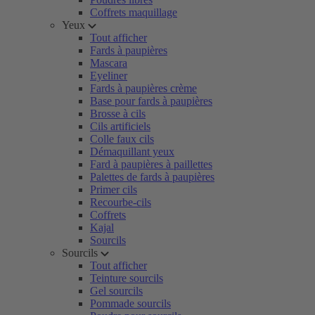
Coffrets maquillage
Yeux
Tout afficher
Fards à paupières
Mascara
Eyeliner
Fards à paupières crème
Base pour fards à paupières
Brosse à cils
Cils artificiels
Colle faux cils
Démaquillant yeux
Fard à paupières à paillettes
Palettes de fards à paupières
Primer cils
Recourbe-cils
Coffrets
Kajal
Sourcils
Sourcils
Tout afficher
Teinture sourcils
Gel sourcils
Pommade sourcils