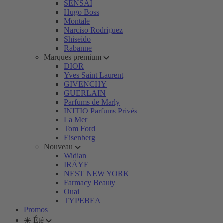
SENSAI
Hugo Boss
Montale
Narciso Rodriguez
Shiseido
Rabanne
Marques premium
DIOR
Yves Saint Laurent
GIVENCHY
GUERLAIN
Parfums de Marly
INITIO Parfums Privés
La Mer
Tom Ford
Eisenberg
Nouveau
Widian
IRÄYE
NEST NEW YORK
Farmacy Beauty
Ouai
TYPEBEA
Promos
☀️ Été