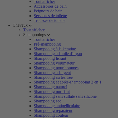
Tout afficher
Accessoires de bain
Peignoirs de bain
Serviettes de toilette
Trousses de toilette
Cheveux
Tout afficher
Shampooings
Tout afficher
Pré-shampooing
Shampooing à la kératine
Shampooing à l'huile d'argan
Shampooing lissant
Shampooing volumateur
Shampooing pour hommes
Shampooing à l'argent
Shampooing au tea tree
Shampooing et après-shampooing 2 en 1
Shampooing naturel
Shampooing purifiant
Shampooing sans sulfate sans silicone
Shampooing sec
Shampooing antipelliculaire
Shampooing réparateur
Shampooing couleur