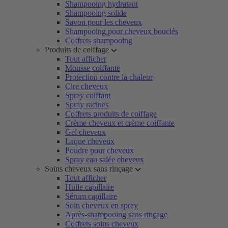
Shampooing hydratant
Shampooing solide
Savon pour les cheveux
Shampooing pour cheveux bouclés
Coffrets shampooing
Produits de coiffage
Tout afficher
Mousse coiffante
Protection contre la chaleur
Cire cheveux
Spray coiffant
Spray racines
Coffrets produits de coiffage
Crème cheveux et crème coiffante
Gel cheveux
Laque cheveux
Poudre pour cheveux
Spray eau salée cheveux
Soins cheveux sans rinçage
Tout afficher
Huile capillaire
Sérum capillaire
Soin cheveux en spray
Après-shampooing sans rinçage
Coffrets soins cheveux