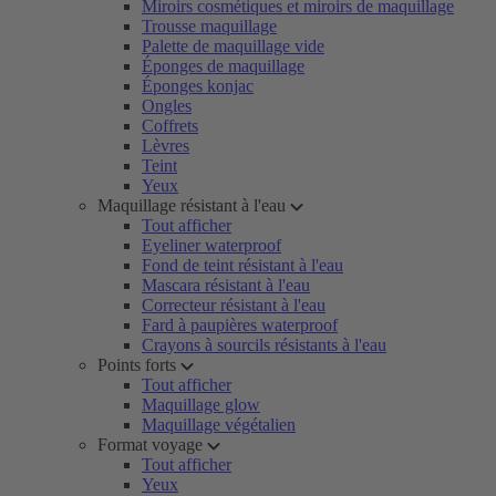
Miroirs cosmétiques et miroirs de maquillage
Trousse maquillage
Palette de maquillage vide
Éponges de maquillage
Éponges konjac
Ongles
Coffrets
Lèvres
Teint
Yeux
Maquillage résistant à l'eau
Tout afficher
Eyeliner waterproof
Fond de teint résistant à l'eau
Mascara résistant à l'eau
Correcteur résistant à l'eau
Fard à paupières waterproof
Crayons à sourcils résistants à l'eau
Points forts
Tout afficher
Maquillage glow
Maquillage végétalien
Format voyage
Tout afficher
Yeux