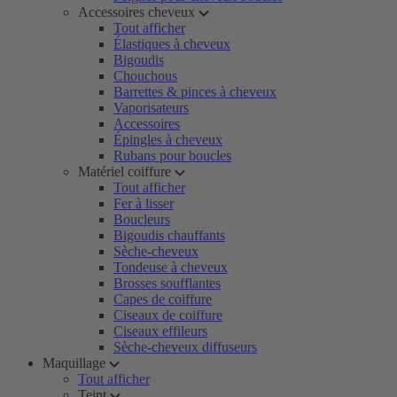
Accessoires cheveux
Tout afficher
Élastiques à cheveux
Bigoudis
Chouchous
Barrettes & pinces à cheveux
Vaporisateurs
Accessoires
Épingles à cheveux
Rubans pour boucles
Matériel coiffure
Tout afficher
Fer à lisser
Boucleurs
Bigoudis chauffants
Sèche-cheveux
Tondeuse à cheveux
Brosses soufflantes
Capes de coiffure
Ciseaux de coiffure
Ciseaux effileurs
Sèche-cheveux diffuseurs
Maquillage
Tout afficher
Teint