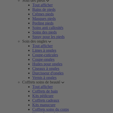
Soin des pieds
Tout afficher
Bains de pieds
Crèmes pieds
Masques pieds
Peeling pieds
Soins anti callosités
Soins des pieds
Spray pour les pieds
Soin des ongles
Tout afficher
Limes à ongles
Coupe-cuticules
Coupe-ongles
Huiles pour ongles
Ciseaux à ongles
Durcisseur d'ongles
Vernis à ongles
Coffrets soins de beauté
Tout afficher
Coffrets de bain
Kits pédicure
Coffrets cadeaux
Kits manucure
Coffrets soins du corps