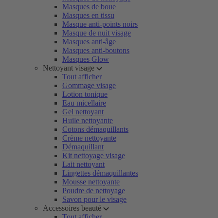
Masques de boue
Masques en tissu
Masque anti-points noirs
Masque de nuit visage
Masques anti-âge
Masques anti-boutons
Masques Glow
Nettoyant visage
Tout afficher
Gommage visage
Lotion tonique
Eau micellaire
Gel nettoyant
Huile nettoyante
Cotons démaquillants
Crème nettoyante
Démaquillant
Kit nettoyage visage
Lait nettoyant
Lingettes démaquillantes
Mousse nettoyante
Poudre de nettoyage
Savon pour le visage
Accessoires beauté
Tout afficher