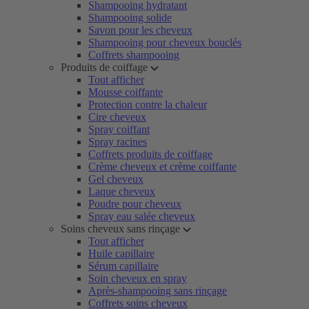
Shampooing hydratant
Shampooing solide
Savon pour les cheveux
Shampooing pour cheveux bouclés
Coffrets shampooing
Produits de coiffage
Tout afficher
Mousse coiffante
Protection contre la chaleur
Cire cheveux
Spray coiffant
Spray racines
Coffrets produits de coiffage
Crème cheveux et crème coiffante
Gel cheveux
Laque cheveux
Poudre pour cheveux
Spray eau salée cheveux
Soins cheveux sans rinçage
Tout afficher
Huile capillaire
Sérum capillaire
Soin cheveux en spray
Après-shampooing sans rinçage
Coffrets soins cheveux