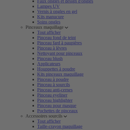
Faux ongles et design d'ongles
Lampes UV
Vernis à ongles en gel
Kits manucure
Soins ongles
Pinceaux maquillage
Tout afficher
Pinceau fond de teint
Pinceau fard à paupières
Pinceau à lèvres
Nettoyant pour pinceaux
Pinceau blush
Applicateurs
Houppettes à poudre
Kits pinceaux maquillage
Pinceau à poudre
Pinceau à sourcils
Pinceau anti-cernes
Pinceau eyeliner
Pinceau highlighter
Pinceau pour masque
Pochettes de pinceaux
Accessoires sourcils
Tout afficher
Taille-crayon maquillage