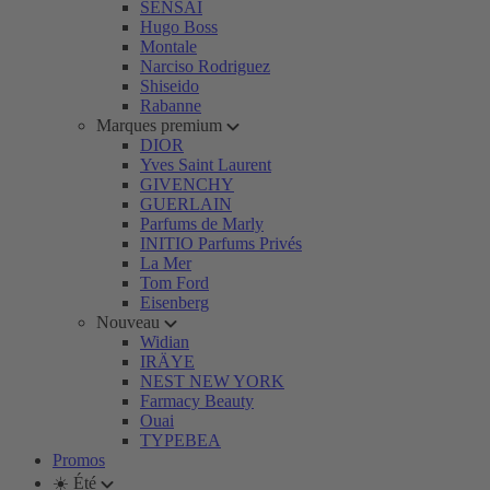
SENSAI
Hugo Boss
Montale
Narciso Rodriguez
Shiseido
Rabanne
Marques premium
DIOR
Yves Saint Laurent
GIVENCHY
GUERLAIN
Parfums de Marly
INITIO Parfums Privés
La Mer
Tom Ford
Eisenberg
Nouveau
Widian
IRÄYE
NEST NEW YORK
Farmacy Beauty
Ouai
TYPEBEA
Promos
☀️ Été