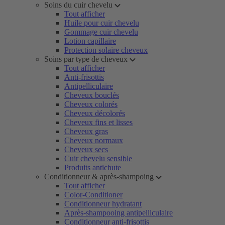
Soins du cuir chevelu
Tout afficher
Huile pour cuir chevelu
Gommage cuir chevelu
Lotion capillaire
Protection solaire cheveux
Soins par type de cheveux
Tout afficher
Anti-frisottis
Antipelliculaire
Cheveux bouclés
Cheveux colorés
Cheveux décolorés
Cheveux fins et lisses
Cheveux gras
Cheveux normaux
Cheveux secs
Cuir chevelu sensible
Produits antichute
Conditionneur & après-shampoing
Tout afficher
Color-Conditioner
Conditionneur hydratant
Après-shampooing antipelliculaire
Conditionneur anti-frisottis