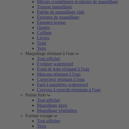
Miroirs cosmétiques et miroirs de maquillage
Trousse maquillage
Palette de maquillage vide
Éponges de maquillage
Éponges konjac
Ongles
Coffrets
Lèvres
Teint
Yeux
Maquillage résistant à l'eau
Tout afficher
Eyeliner waterproof
Fond de teint résistant à l'eau
Mascara résistant à l'eau
Correcteur résistant à l'eau
Fard à paupières waterproof
Crayons à sourcils résistants à l'eau
Points forts
Tout afficher
Maquillage glow
Maquillage végétalien
Format voyage
Tout afficher
Yeux