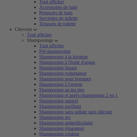
Tout afficher
Accessoires de bain
Peignoirs de bain
Serviettes de toilette
Trousses de toilette
Cheveux
Tout afficher
Shampooings
Tout afficher
Pré-shampooing
Shampooing à la kératine
Shampooing à l'huile d'argan
Shampooing lissant
Shampooing volumateur
Shampooing pour hommes
Shampooing à l'argent
Shampooing au tea tree
Shampooing et après-shampooing 2 en 1
Shampooing naturel
Shampooing purifiant
Shampooing sans sulfate sans silicone
Shampooing sec
Shampooing antipelliculaire
Shampooing réparateur
Shampooing couleur