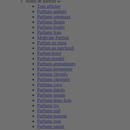
Notes de parfum
Tout afficher
Parfums ambrés
Parfums orientaux
Parfums fleuris
Parfums fruités
Parfums frais
Molécule Parfum
Parfum au musc
Parfum au patchouli
Parfum boisé
Parfum poudré
Parfums aromatiques
Parfums bergamote
Parfums chyprés
Parfums citronnés
Parfums coco
Parfums épicés
Parfums jasmin
Parfums linge frais
Parfums lys
Parfums oud
Parfums pomme
Parfums rose
Parfums santal