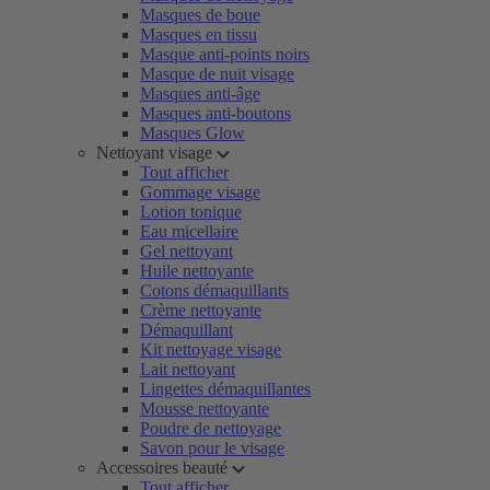
Masques de boue
Masques en tissu
Masque anti-points noirs
Masque de nuit visage
Masques anti-âge
Masques anti-boutons
Masques Glow
Nettoyant visage
Tout afficher
Gommage visage
Lotion tonique
Eau micellaire
Gel nettoyant
Huile nettoyante
Cotons démaquillants
Crème nettoyante
Démaquillant
Kit nettoyage visage
Lait nettoyant
Lingettes démaquillantes
Mousse nettoyante
Poudre de nettoyage
Savon pour le visage
Accessoires beauté
Tout afficher