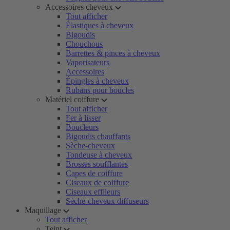
Accessoires cheveux
Tout afficher
Élastiques à cheveux
Bigoudis
Chouchous
Barrettes & pinces à cheveux
Vaporisateurs
Accessoires
Épingles à cheveux
Rubans pour boucles
Matériel coiffure
Tout afficher
Fer à lisser
Boucleurs
Bigoudis chauffants
Sèche-cheveux
Tondeuse à cheveux
Brosses soufflantes
Capes de coiffure
Ciseaux de coiffure
Ciseaux effileurs
Sèche-cheveux diffuseurs
Maquillage
Tout afficher
Teint