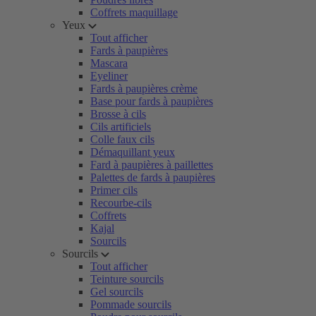
Coffrets maquillage
Yeux
Tout afficher
Fards à paupières
Mascara
Eyeliner
Fards à paupières crème
Base pour fards à paupières
Brosse à cils
Cils artificiels
Colle faux cils
Démaquillant yeux
Fard à paupières à paillettes
Palettes de fards à paupières
Primer cils
Recourbe-cils
Coffrets
Kajal
Sourcils
Sourcils
Tout afficher
Teinture sourcils
Gel sourcils
Pommade sourcils