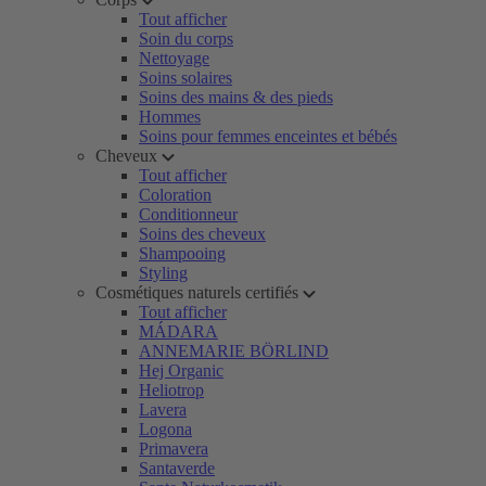
Tout afficher
Soin du corps
Nettoyage
Soins solaires
Soins des mains & des pieds
Hommes
Soins pour femmes enceintes et bébés
Cheveux
Tout afficher
Coloration
Conditionneur
Soins des cheveux
Shampooing
Styling
Cosmétiques naturels certifiés
Tout afficher
MÁDARA
ANNEMARIE BÖRLIND
Hej Organic
Heliotrop
Lavera
Logona
Primavera
Santaverde