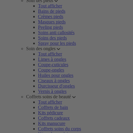
Soin des pieds
Tout afficher
Bains de pieds
Crèmes pieds
Masques pieds
Peeling pieds
Soins anti callosités
Soins des pieds
Spray pour les pieds
Soin des ongles
Tout afficher
Limes à ongles
Coupe-cuticules
Coupe-ongles
Huiles pour ongles
Ciseaux à ongles
Durcisseur d'ongles
Vernis à ongles
Coffrets soins de beauté
Tout afficher
Coffrets de bain
Kits pédicure
Coffrets cadeaux
Kits manucure
Coffrets soins du corps