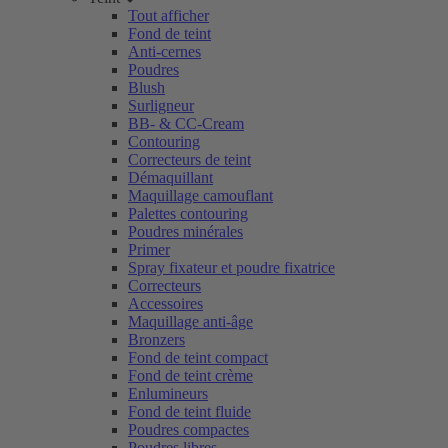
Tout afficher
Fond de teint
Anti-cernes
Poudres
Blush
Surligneur
BB- & CC-Cream
Contouring
Correcteurs de teint
Démaquillant
Maquillage camouflant
Palettes contouring
Poudres minérales
Primer
Spray fixateur et poudre fixatrice
Correcteurs
Accessoires
Maquillage anti-âge
Bronzers
Fond de teint compact
Fond de teint crème
Enlumineurs
Fond de teint fluide
Poudres compactes
Poudres libres