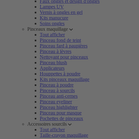
Faux ongles et design d'ongles
Lampes UV
Vernis à ongles en gel
Kits manucure
Soins ongles
Pinceaux maquillage
Tout afficher
Pinceau fond de teint
Pinceau fard à paupières
Pinceau à lèvres
Nettoyant pour pinceaux
Pinceau blush
Applicateurs
Houppettes à poudre
Kits pinceaux maquillage
Pinceau à poudre
Pinceau à sourcils
Pinceau anti-cernes
Pinceau eyeliner
Pinceau highlighter
Pinceau pour masque
Pochettes de pinceaux
Accessoires sourcils
Tout afficher
Taille-crayon maquillage