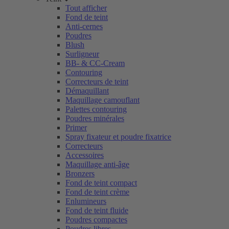
Tout afficher
Fond de teint
Anti-cernes
Poudres
Blush
Surligneur
BB- & CC-Cream
Contouring
Correcteurs de teint
Démaquillant
Maquillage camouflant
Palettes contouring
Poudres minérales
Primer
Spray fixateur et poudre fixatrice
Correcteurs
Accessoires
Maquillage anti-âge
Bronzers
Fond de teint compact
Fond de teint crème
Enlumineurs
Fond de teint fluide
Poudres compactes
Poudres libres