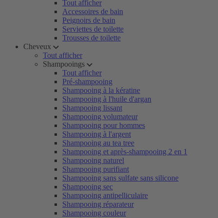
Tout afficher
Accessoires de bain
Peignoirs de bain
Serviettes de toilette
Trousses de toilette
Cheveux
Tout afficher
Shampooings
Tout afficher
Pré-shampooing
Shampooing à la kératine
Shampooing à l'huile d'argan
Shampooing lissant
Shampooing volumateur
Shampooing pour hommes
Shampooing à l'argent
Shampooing au tea tree
Shampooing et après-shampooing 2 en 1
Shampooing naturel
Shampooing purifiant
Shampooing sans sulfate sans silicone
Shampooing sec
Shampooing antipelliculaire
Shampooing réparateur
Shampooing couleur