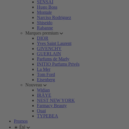
SENSAI
Hugo Boss
Montale
Narciso Rodriguez
Shiseido
Rabanne
Marques premium
DIOR
Yves Saint Laurent
GIVENCHY
GUERLAIN
Parfums de Marly
INITIO Parfums Privés
La Mer
Tom Ford
Eisenberg
Nouveau
Widian
IRÄYE
NEST NEW YORK
Farmacy Beauty
Ouai
TYPEBEA
Promos
☀️ Été