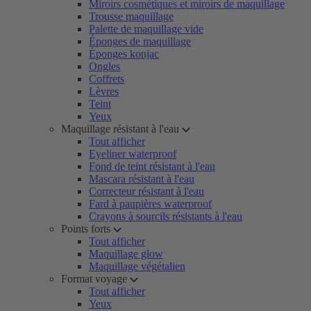
Miroirs cosmétiques et miroirs de maquillage
Trousse maquillage
Palette de maquillage vide
Éponges de maquillage
Éponges konjac
Ongles
Coffrets
Lèvres
Teint
Yeux
Maquillage résistant à l'eau
Tout afficher
Eyeliner waterproof
Fond de teint résistant à l'eau
Mascara résistant à l'eau
Correcteur résistant à l'eau
Fard à paupières waterproof
Crayons à sourcils résistants à l'eau
Points forts
Tout afficher
Maquillage glow
Maquillage végétalien
Format voyage
Tout afficher
Yeux