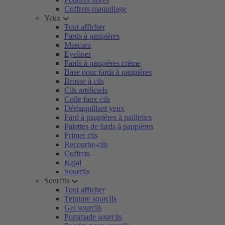
Coffrets maquillage
Yeux
Tout afficher
Fards à paupières
Mascara
Eyeliner
Fards à paupières crème
Base pour fards à paupières
Brosse à cils
Cils artificiels
Colle faux cils
Démaquillant yeux
Fard à paupières à paillettes
Palettes de fards à paupières
Primer cils
Recourbe-cils
Coffrets
Kajal
Sourcils
Sourcils
Tout afficher
Teinture sourcils
Gel sourcils
Pommade sourcils