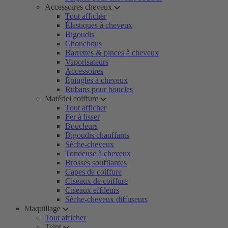
Accessoires cheveux
Tout afficher
Élastiques à cheveux
Bigoudis
Chouchous
Barrettes & pinces à cheveux
Vaporisateurs
Accessoires
Épingles à cheveux
Rubans pour boucles
Matériel coiffure
Tout afficher
Fer à lisser
Boucleurs
Bigoudis chauffants
Sèche-cheveux
Tondeuse à cheveux
Brosses soufflantes
Capes de coiffure
Ciseaux de coiffure
Ciseaux effileurs
Sèche-cheveux diffuseurs
Maquillage
Tout afficher
Teint