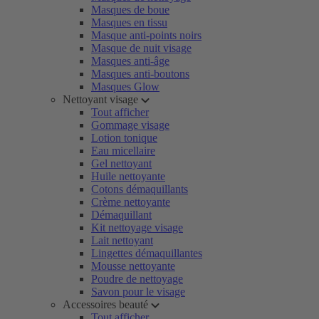
Masques de boue
Masques en tissu
Masque anti-points noirs
Masque de nuit visage
Masques anti-âge
Masques anti-boutons
Masques Glow
Nettoyant visage
Tout afficher
Gommage visage
Lotion tonique
Eau micellaire
Gel nettoyant
Huile nettoyante
Cotons démaquillants
Crème nettoyante
Démaquillant
Kit nettoyage visage
Lait nettoyant
Lingettes démaquillantes
Mousse nettoyante
Poudre de nettoyage
Savon pour le visage
Accessoires beauté
Tout afficher