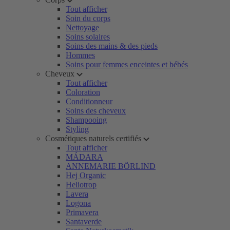
Tout afficher
Soin du corps
Nettoyage
Soins solaires
Soins des mains & des pieds
Hommes
Soins pour femmes enceintes et bébés
Cheveux
Tout afficher
Coloration
Conditionneur
Soins des cheveux
Shampooing
Styling
Cosmétiques naturels certifiés
Tout afficher
MÁDARA
ANNEMARIE BÖRLIND
Hej Organic
Heliotrop
Lavera
Logona
Primavera
Santaverde