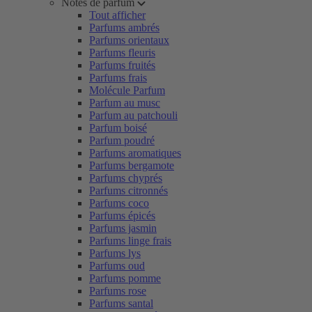
Notes de parfum
Tout afficher
Parfums ambrés
Parfums orientaux
Parfums fleuris
Parfums fruités
Parfums frais
Molécule Parfum
Parfum au musc
Parfum au patchouli
Parfum boisé
Parfum poudré
Parfums aromatiques
Parfums bergamote
Parfums chyprés
Parfums citronnés
Parfums coco
Parfums épicés
Parfums jasmin
Parfums linge frais
Parfums lys
Parfums oud
Parfums pomme
Parfums rose
Parfums santal