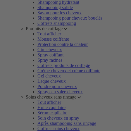
Shampooing hydratant
Shampooing solide
Savon pour les cheveux
Shampooing pour cheveux bouclés
Coffrets shampooing
Produits de coiffage
Tout afficher
Mousse coiffante
Protection contre la chaleur
Cire cheveux
Spray coiffant
Spray racines
Coffrets produits de coiffage
Crème cheveux et crème coiffante
Gel cheveux
Laque cheveux
Poudre pour cheveux
Spray eau salée cheveux
Soins cheveux sans rinçage
Tout afficher
Huile capillaire
Sérum capillaire
Soin cheveux en spray
Après-shampooing sans rinçage
Coffrets soins cheveux