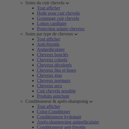
Soins du cuir chevelu
Tout afficher
Huile pour cuir chevelu
Gommage cuir chevelu
Lotion capillaire
Protection solaire cheveux
Soins par type de cheveux
Tout afficher
Anti-frisottis
Antipelliculaire
Cheveux bouclés
Cheveux colorés
Cheveux décolorés
Cheveux fins et lisses
Cheveux gras
Cheveux normaux
Cheveux secs
Cuir chevelu sensible
Produits antichute
Conditionneur & après-shampoing
Tout afficher
Color-Conditioner
Conditionneur hydratant
Après-shampooing antipelliculaire
Conditionneur anti-frisottis