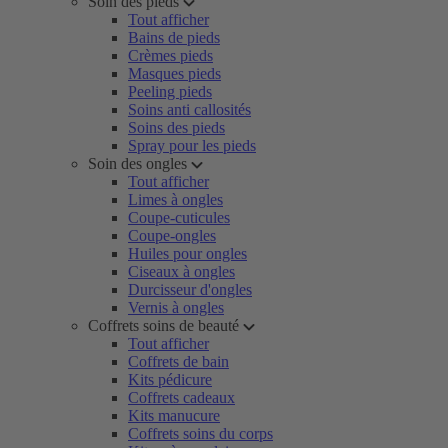
Soin des pieds
Tout afficher
Bains de pieds
Crèmes pieds
Masques pieds
Peeling pieds
Soins anti callosités
Soins des pieds
Spray pour les pieds
Soin des ongles
Tout afficher
Limes à ongles
Coupe-cuticules
Coupe-ongles
Huiles pour ongles
Ciseaux à ongles
Durcisseur d'ongles
Vernis à ongles
Coffrets soins de beauté
Tout afficher
Coffrets de bain
Kits pédicure
Coffrets cadeaux
Kits manucure
Coffrets soins du corps