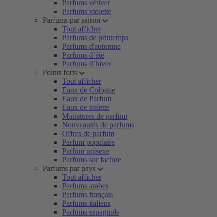
Parfums vétiver
Parfums violette
Parfums par saison
Tout afficher
Parfums de printemps
Parfums d'automne
Parfums d’été
Parfums d’hiver
Points forts
Tout afficher
Eaux de Cologne
Eaux de Parfum
Eaux de toilette
Miniatures de parfum
Nouveautés de parfums
Offres de parfum
Parfum populaire
Parfum unisexe
Parfums sur facture
Parfums par pays
Tout afficher
Parfums arabes
Parfums français
Parfums italiens
Parfums espagnols