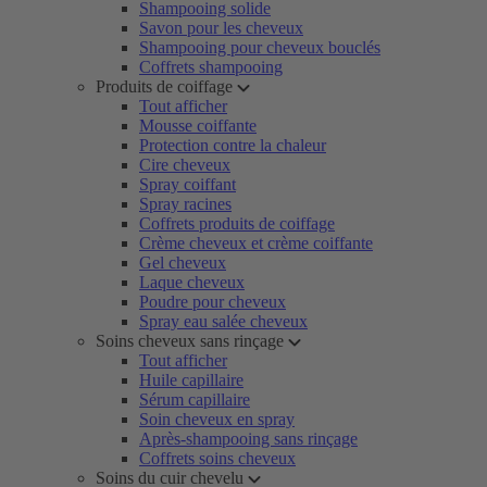
Shampooing solide
Savon pour les cheveux
Shampooing pour cheveux bouclés
Coffrets shampooing
Produits de coiffage
Tout afficher
Mousse coiffante
Protection contre la chaleur
Cire cheveux
Spray coiffant
Spray racines
Coffrets produits de coiffage
Crème cheveux et crème coiffante
Gel cheveux
Laque cheveux
Poudre pour cheveux
Spray eau salée cheveux
Soins cheveux sans rinçage
Tout afficher
Huile capillaire
Sérum capillaire
Soin cheveux en spray
Après-shampooing sans rinçage
Coffrets soins cheveux
Soins du cuir chevelu