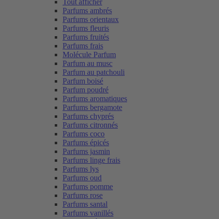
Tout afficher
Parfums ambrés
Parfums orientaux
Parfums fleuris
Parfums fruités
Parfums frais
Molécule Parfum
Parfum au musc
Parfum au patchouli
Parfum boisé
Parfum poudré
Parfums aromatiques
Parfums bergamote
Parfums chyprés
Parfums citronnés
Parfums coco
Parfums épicés
Parfums jasmin
Parfums linge frais
Parfums lys
Parfums oud
Parfums pomme
Parfums rose
Parfums santal
Parfums vanillés