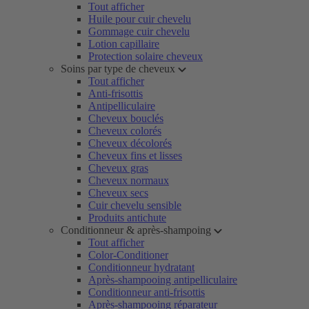
Tout afficher
Huile pour cuir chevelu
Gommage cuir chevelu
Lotion capillaire
Protection solaire cheveux
Soins par type de cheveux
Tout afficher
Anti-frisottis
Antipelliculaire
Cheveux bouclés
Cheveux colorés
Cheveux décolorés
Cheveux fins et lisses
Cheveux gras
Cheveux normaux
Cheveux secs
Cuir chevelu sensible
Produits antichute
Conditionneur & après-shampoing
Tout afficher
Color-Conditioner
Conditionneur hydratant
Après-shampooing antipelliculaire
Conditionneur anti-frisottis
Après-shampooing réparateur