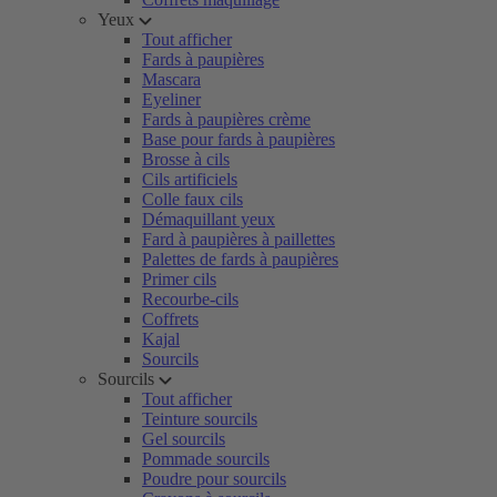
Yeux
Tout afficher
Fards à paupières
Mascara
Eyeliner
Fards à paupières crème
Base pour fards à paupières
Brosse à cils
Cils artificiels
Colle faux cils
Démaquillant yeux
Fard à paupières à paillettes
Palettes de fards à paupières
Primer cils
Recourbe-cils
Coffrets
Kajal
Sourcils
Sourcils
Tout afficher
Teinture sourcils
Gel sourcils
Pommade sourcils
Poudre pour sourcils