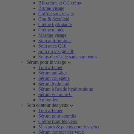
BB crème et CC crème
Brume visage
Coffret soin visage
Cou & décolleté
Crème hydratante
Crème teintée
Masque visage
Soin anti-boutons
Soin avec Q10
Soin du visage 24h
Soins du visage sans parabènes
Sérum pour le visage
Tout afficher
Sérum anti-âge
Sérum collagène
Sérum hydratant
Sérum à l'acide hyaluronique
Sérum vitamine C
Ampoules
Soin contour des yeux
Tout afficher
Sérum pour sourcils
Crème pour les yeux
Masques & patchs pour les yeux
Sérum contour des yeux