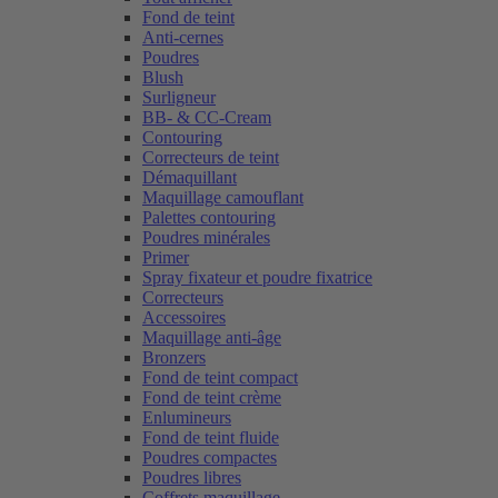
Fond de teint
Anti-cernes
Poudres
Blush
Surligneur
BB- & CC-Cream
Contouring
Correcteurs de teint
Démaquillant
Maquillage camouflant
Palettes contouring
Poudres minérales
Primer
Spray fixateur et poudre fixatrice
Correcteurs
Accessoires
Maquillage anti-âge
Bronzers
Fond de teint compact
Fond de teint crème
Enlumineurs
Fond de teint fluide
Poudres compactes
Poudres libres
Coffrets maquillage