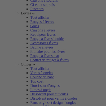
Crayons à sourcils
Ciseaux sourcils
Pincettes
Lèvres
Tout afficher
Rouges à lèvres
Gloss
Crayons à lèvres
Repulpeur lèvres
Rouge à lèvres liquide
Accessoires lèvres
Baume à lèvres
Primaire pour les lèvres
Rouge à lèvres mat
Coffret de rouges à lèvres
Ongles
Tout afficher
Vernis à ongles
Couche de base
Top coat
Durcisseur d'ongles
Limes à ongle
Dissolvant pour cuticules
Dissolvant pour vernis à ongles
Faux ongles et design d'ongles