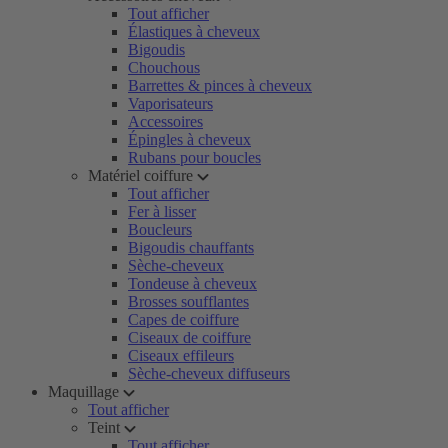
Tout afficher
Élastiques à cheveux
Bigoudis
Chouchous
Barrettes & pinces à cheveux
Vaporisateurs
Accessoires
Épingles à cheveux
Rubans pour boucles
Matériel coiffure
Tout afficher
Fer à lisser
Boucleurs
Bigoudis chauffants
Sèche-cheveux
Tondeuse à cheveux
Brosses soufflantes
Capes de coiffure
Ciseaux de coiffure
Ciseaux effileurs
Sèche-cheveux diffuseurs
Maquillage
Tout afficher
Teint
Tout afficher