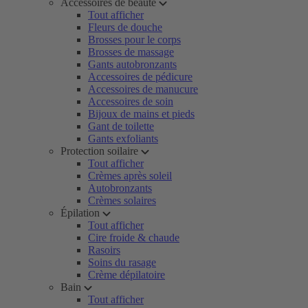
Accessoires de beauté
Tout afficher
Fleurs de douche
Brosses pour le corps
Brosses de massage
Gants autobronzants
Accessoires de pédicure
Accessoires de manucure
Accessoires de soin
Bijoux de mains et pieds
Gant de toilette
Gants exfoliants
Protection soilaire
Tout afficher
Crèmes après soleil
Autobronzants
Crèmes solaires
Épilation
Tout afficher
Cire froide & chaude
Rasoirs
Soins du rasage
Crème dépilatoire
Bain
Tout afficher