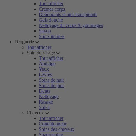
Tout afficher
Crèmes corps
Déodorants et anti-transpirants
Gels douche
Nettoyage du corps & gommages
Savon
Soins intimes
Droguerie
Tout afficher
Soin du visage
Tout afficher
Anti-âge
Yeux
Lèvres
Soins de nuit
Soins de jour
Dents
Nettoyage
Rasage
Soleil
Cheveux
Tout afficher
Conditionneur
Soins des cheveux
Shampooing