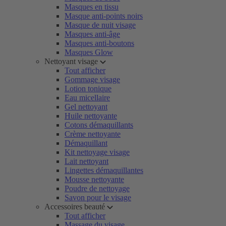
Masques en tissu
Masque anti-points noirs
Masque de nuit visage
Masques anti-âge
Masques anti-boutons
Masques Glow
Nettoyant visage
Tout afficher
Gommage visage
Lotion tonique
Eau micellaire
Gel nettoyant
Huile nettoyante
Cotons démaquillants
Crème nettoyante
Démaquillant
Kit nettoyage visage
Lait nettoyant
Lingettes démaquillantes
Mousse nettoyante
Poudre de nettoyage
Savon pour le visage
Accessoires beauté
Tout afficher
Massage du visage