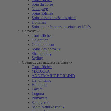
Soin du corps
Nettoyage
Soins solaires
Soins des mains & des pieds
Hommes
Soins pour femmes enceintes et bébés
Cheveux
Tout afficher
Coloration
Conditionneur
Soins des cheveux
Shampooing
Styling
Cosmétiques naturels certifiés
Tout afficher
MÁDARA
ANNEMARIE BÖRLIND
Hej Organic
Heliotrop
Lavera
Logona
Primavera
Santaverde
Sante Naturkosmetik