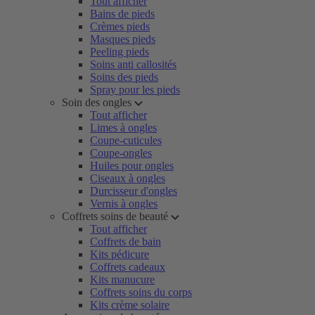
Tout afficher
Bains de pieds
Crèmes pieds
Masques pieds
Peeling pieds
Soins anti callosités
Soins des pieds
Spray pour les pieds
Soin des ongles
Tout afficher
Limes à ongles
Coupe-cuticules
Coupe-ongles
Huiles pour ongles
Ciseaux à ongles
Durcisseur d'ongles
Vernis à ongles
Coffrets soins de beauté
Tout afficher
Coffrets de bain
Kits pédicure
Coffrets cadeaux
Kits manucure
Coffrets soins du corps
Kits crème solaire