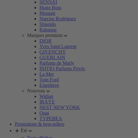
SENSAI
Hugo Boss
Montale
Narciso Rodriguez
Shiseido
Rabanne
Marques premium
DIOR
Yves Saint Laurent
GIVENCHY
GUERLAIN
Parfums de Marly
INITIO Parfums Privés
La Mer
Tom Ford
Eisenberg
Nouveau
Widian
IRÄYE
NEST NEW YORK
Ouai
TYPEBEA
Promotions & best-sellers
☀️ Été
Tout afficher