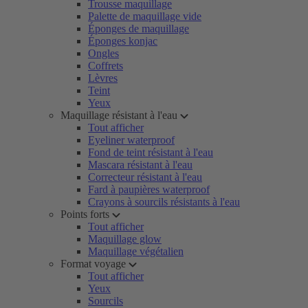
Trousse maquillage
Palette de maquillage vide
Éponges de maquillage
Éponges konjac
Ongles
Coffrets
Lèvres
Teint
Yeux
Maquillage résistant à l'eau
Tout afficher
Eyeliner waterproof
Fond de teint résistant à l'eau
Mascara résistant à l'eau
Correcteur résistant à l'eau
Fard à paupières waterproof
Crayons à sourcils résistants à l'eau
Points forts
Tout afficher
Maquillage glow
Maquillage végétalien
Format voyage
Tout afficher
Yeux
Sourcils