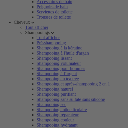
Accessoires de bain
Peignoirs de bain
Serviettes de toilette
Trousses de toilette
Cheveux
Tout afficher
Shampooings
Tout afficher
Pré-shampooing
Shampooing à la kératine
Shampooing à l'huile d'argan
Shampooing lissant
Shampooing volumateur
Shampooing pour hommes
Shampooing à l'argent
Shampooing au tea tree
Shampooing et après-shampooing 2 en 1
Shampooing naturel
Shampooing purifiant
Shampooing sans sulfate sans silicone
Shampooing sec
Shampooing antipelliculaire
Shampooing réparateur
Shampooing couleur
Shampooing hydratant