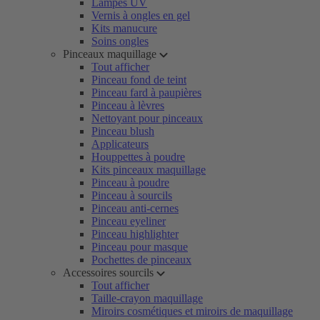
Lampes UV
Vernis à ongles en gel
Kits manucure
Soins ongles
Pinceaux maquillage
Tout afficher
Pinceau fond de teint
Pinceau fard à paupières
Pinceau à lèvres
Nettoyant pour pinceaux
Pinceau blush
Applicateurs
Houppettes à poudre
Kits pinceaux maquillage
Pinceau à poudre
Pinceau à sourcils
Pinceau anti-cernes
Pinceau eyeliner
Pinceau highlighter
Pinceau pour masque
Pochettes de pinceaux
Accessoires sourcils
Tout afficher
Taille-crayon maquillage
Miroirs cosmétiques et miroirs de maquillage