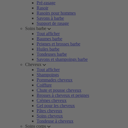
Pré-rasage
Rasoir
Rasoirs pour hommes
Savons à barbe
Support de rasage
Soins barbe
Tout afficher
Baumes barbe
Peignes et brosses barbe
Huiles barbe
Tondeuses barbe
Savons et shampoings barbe
Cheveux
Tout afficher
Shampoings
Pommades cheveux
Coiffure
Chute et pousse cheveux
Brosses à cheveux et peignes
Crèmes cheveux
Gel pour les cheveux
Pâtes cheveux
Soins cheveux
Tondeuse à cheveux
Soins corps