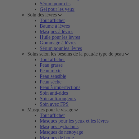
Sérum pour cils
Gel pour les yeux
Soin des lèvres
Tout afficher
Baume à lèvres
Masques à lèvres
Huile pour les lèvres
Gommage à lèvres
Sérum pour les lèvres
Soins selon les besoins de la peau/le type de peau
Tout afficher
Peau grasse
Peau mixte
Peau sensible
Peau sèche
Peau à imperfections
Soin anti-rides
Soin anti-rougeurs
Soin avec FPS
Masques pour le visage
Tout afficher
Masques pour les yeux et les lèvres
Masques hydratants
Masques de nettoyage
Masques de boue