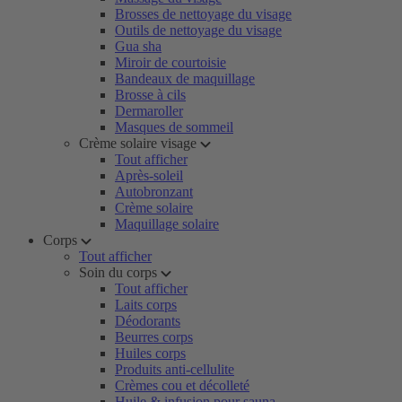
Brosses de nettoyage du visage
Outils de nettoyage du visage
Gua sha
Miroir de courtoisie
Bandeaux de maquillage
Brosse à cils
Dermaroller
Masques de sommeil
Crème solaire visage
Tout afficher
Après-soleil
Autobronzant
Crème solaire
Maquillage solaire
Corps
Tout afficher
Soin du corps
Tout afficher
Laits corps
Déodorants
Beurres corps
Huiles corps
Produits anti-cellulite
Crèmes cou et décolleté
Huile & infusion pour sauna