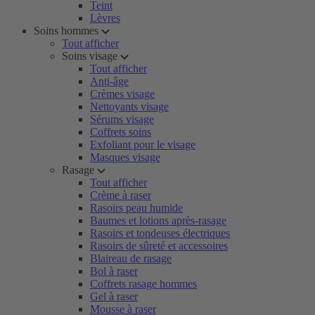
Teint
Lèvres
Soins hommes
Tout afficher
Soins visage
Tout afficher
Anti-âge
Crèmes visage
Nettoyants visage
Sérums visage
Coffrets soins
Exfoliant pour le visage
Masques visage
Rasage
Tout afficher
Crème à raser
Rasoirs peau humide
Baumes et lotions après-rasage
Rasoirs et tondeuses électriques
Rasoirs de sûreté et accessoires
Blaireau de rasage
Bol à raser
Coffrets rasage hommes
Gel à raser
Mousse à raser