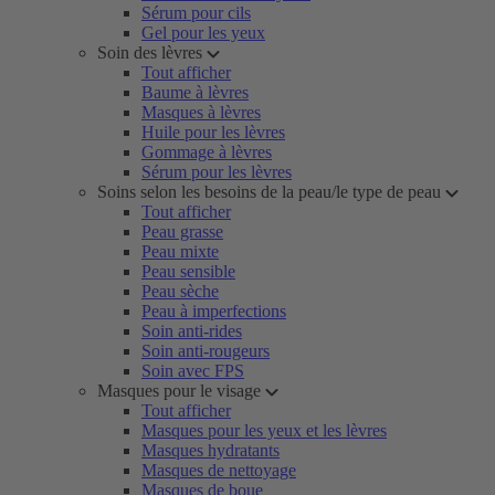
Sérum pour cils
Gel pour les yeux
Soin des lèvres
Tout afficher
Baume à lèvres
Masques à lèvres
Huile pour les lèvres
Gommage à lèvres
Sérum pour les lèvres
Soins selon les besoins de la peau/le type de peau
Tout afficher
Peau grasse
Peau mixte
Peau sensible
Peau sèche
Peau à imperfections
Soin anti-rides
Soin anti-rougeurs
Soin avec FPS
Masques pour le visage
Tout afficher
Masques pour les yeux et les lèvres
Masques hydratants
Masques de nettoyage
Masques de boue