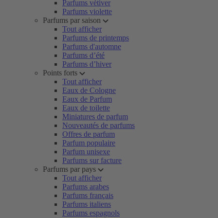
Parfums vétiver
Parfums violette
Parfums par saison
Tout afficher
Parfums de printemps
Parfums d'automne
Parfums d’été
Parfums d’hiver
Points forts
Tout afficher
Eaux de Cologne
Eaux de Parfum
Eaux de toilette
Miniatures de parfum
Nouveautés de parfums
Offres de parfum
Parfum populaire
Parfum unisexe
Parfums sur facture
Parfums par pays
Tout afficher
Parfums arabes
Parfums français
Parfums italiens
Parfums espagnols