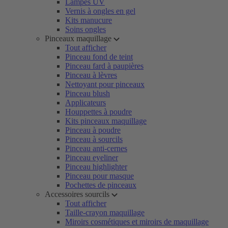
Lampes UV
Vernis à ongles en gel
Kits manucure
Soins ongles
Pinceaux maquillage
Tout afficher
Pinceau fond de teint
Pinceau fard à paupières
Pinceau à lèvres
Nettoyant pour pinceaux
Pinceau blush
Applicateurs
Houppettes à poudre
Kits pinceaux maquillage
Pinceau à poudre
Pinceau à sourcils
Pinceau anti-cernes
Pinceau eyeliner
Pinceau highlighter
Pinceau pour masque
Pochettes de pinceaux
Accessoires sourcils
Tout afficher
Taille-crayon maquillage
Miroirs cosmétiques et miroirs de maquillage