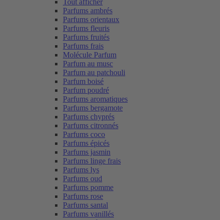
Tout afficher
Parfums ambrés
Parfums orientaux
Parfums fleuris
Parfums fruités
Parfums frais
Molécule Parfum
Parfum au musc
Parfum au patchouli
Parfum boisé
Parfum poudré
Parfums aromatiques
Parfums bergamote
Parfums chyprés
Parfums citronnés
Parfums coco
Parfums épicés
Parfums jasmin
Parfums linge frais
Parfums lys
Parfums oud
Parfums pomme
Parfums rose
Parfums santal
Parfums vanillés