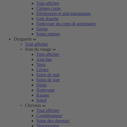
Tout afficher
Crèmes corps
Déodorants et anti-transpirants
Gels douche
Nettoyage du corps & gommages
Savon
Soins intimes
Droguerie
Tout afficher
Soin du visage
Tout afficher
Anti-âge
Yeux
Lèvres
Soins de nuit
Soins de jour
Dents
Nettoyage
Rasage
Soleil
Cheveux
Tout afficher
Conditionneur
Soins des cheveux
Shampooing