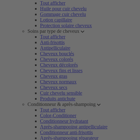
Tout afficher
Huile pour cuir chevelu
Gommage cuir chevelu
Lotion capillaire
Protection solaire cheveux
Soins par type de cheveux
Tout afficher
Anti-frisottis
Antipelliculaire
Cheveux bouclés
Cheveux colorés
Cheveux décolorés
Cheveux fins et lisses
Cheveux gras
Cheveux normaux
Cheveux secs
Cuir chevelu sensible
Produits antichute
Conditionneur & après-shampoing
Tout afficher
Color-Conditioner
Conditionneur hydratant
Après-shampooing antipelliculaire
Conditionneur anti-frisottis
Après-shampooing réparateur