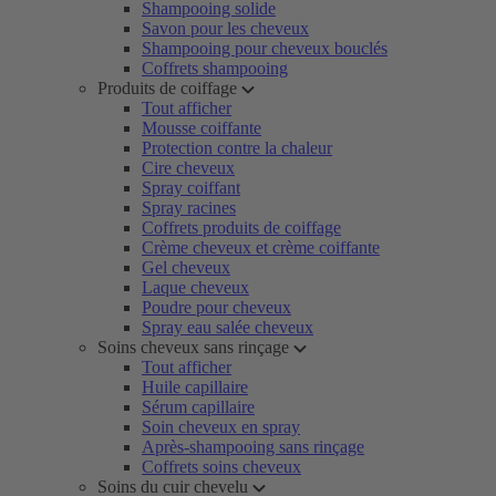
Shampooing solide
Savon pour les cheveux
Shampooing pour cheveux bouclés
Coffrets shampooing
Produits de coiffage
Tout afficher
Mousse coiffante
Protection contre la chaleur
Cire cheveux
Spray coiffant
Spray racines
Coffrets produits de coiffage
Crème cheveux et crème coiffante
Gel cheveux
Laque cheveux
Poudre pour cheveux
Spray eau salée cheveux
Soins cheveux sans rinçage
Tout afficher
Huile capillaire
Sérum capillaire
Soin cheveux en spray
Après-shampooing sans rinçage
Coffrets soins cheveux
Soins du cuir chevelu