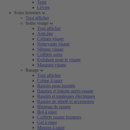
Teint
Lèvres
Soins hommes
Tout afficher
Soins visage
Tout afficher
Anti-âge
Crèmes visage
Nettoyants visage
Sérums visage
Coffrets soins
Exfoliant pour le visage
Masques visage
Rasage
Tout afficher
Crème à raser
Rasoirs peau humide
Baumes et lotions après-rasage
Rasoirs et tondeuses électriques
Rasoirs de sûreté et accessoires
Blaireau de rasage
Bol à raser
Coffrets rasage hommes
Gel à raser
Mousse à raser