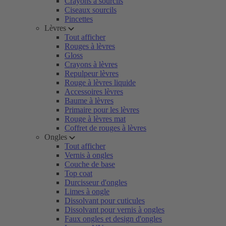
Crayons à sourcils
Ciseaux sourcils
Pincettes
Lèvres
Tout afficher
Rouges à lèvres
Gloss
Crayons à lèvres
Repulpeur lèvres
Rouge à lèvres liquide
Accessoires lèvres
Baume à lèvres
Primaire pour les lèvres
Rouge à lèvres mat
Coffret de rouges à lèvres
Ongles
Tout afficher
Vernis à ongles
Couche de base
Top coat
Durcisseur d'ongles
Limes à ongle
Dissolvant pour cuticules
Dissolvant pour vernis à ongles
Faux ongles et design d'ongles