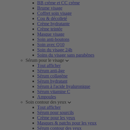
BB crème et CC crème
Brume visage
Coffret soin visage
Cou & décolleté
Crème hydratante
Crème teintée
Masque visage
Soin anti-boutons
Soin avec Q10
Soin du visage 24h
Soins du visage sans parabènes
Sérum pour le visage
Tout afficher
Sérum anti-âge
Sérum collagène
Sérum hydratant
Sérum à l'acide hyaluronique
Sérum vitamine C
Ampoules
Soin contour des yeux
Tout afficher
Sérum pour sourcils
Crème pour les yeux
Masques & patchs pour les yeux
Sérum contour des yeux