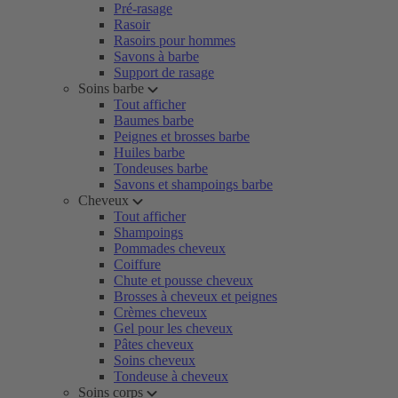
Pré-rasage
Rasoir
Rasoirs pour hommes
Savons à barbe
Support de rasage
Soins barbe
Tout afficher
Baumes barbe
Peignes et brosses barbe
Huiles barbe
Tondeuses barbe
Savons et shampoings barbe
Cheveux
Tout afficher
Shampoings
Pommades cheveux
Coiffure
Chute et pousse cheveux
Brosses à cheveux et peignes
Crèmes cheveux
Gel pour les cheveux
Pâtes cheveux
Soins cheveux
Tondeuse à cheveux
Soins corps