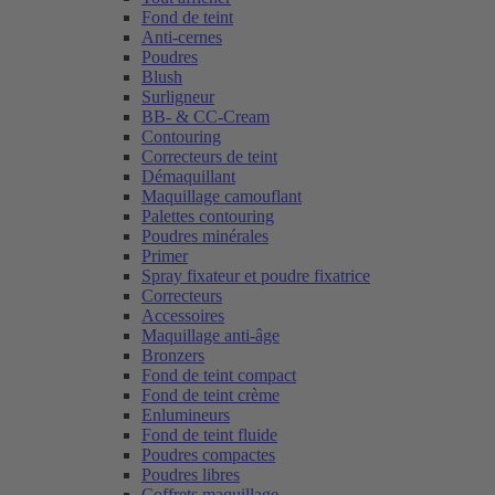
Fond de teint
Anti-cernes
Poudres
Blush
Surligneur
BB- & CC-Cream
Contouring
Correcteurs de teint
Démaquillant
Maquillage camouflant
Palettes contouring
Poudres minérales
Primer
Spray fixateur et poudre fixatrice
Correcteurs
Accessoires
Maquillage anti-âge
Bronzers
Fond de teint compact
Fond de teint crème
Enlumineurs
Fond de teint fluide
Poudres compactes
Poudres libres
Coffrets maquillage