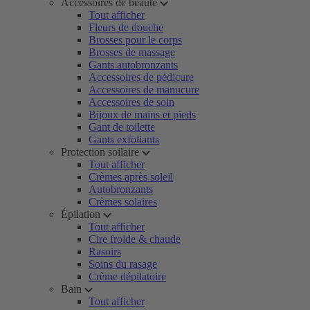
Accessoires de beauté
Tout afficher
Fleurs de douche
Brosses pour le corps
Brosses de massage
Gants autobronzants
Accessoires de pédicure
Accessoires de manucure
Accessoires de soin
Bijoux de mains et pieds
Gant de toilette
Gants exfoliants
Protection soilaire
Tout afficher
Crèmes après soleil
Autobronzants
Crèmes solaires
Épilation
Tout afficher
Cire froide & chaude
Rasoirs
Soins du rasage
Crème dépilatoire
Bain
Tout afficher