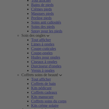
Tout afficher
Bains de pieds
Crèmes pieds
Masques pieds
Peeling pieds
Soins anti callosités
Soins des pieds
Spray pour les pieds
Soin des ongles
Tout afficher
Limes à ongles
Coupe-cuticules
Coupe-ongles
Huiles pour ongles
Ciseaux à ongles
Durcisseur d'ongles
Vernis à ongles
Coffrets soins de beauté
Tout afficher
Coffrets de bain
Kits pédicure
Coffrets cadeaux
Kits manucure
Coffrets soins du corps
Kits crème solaire