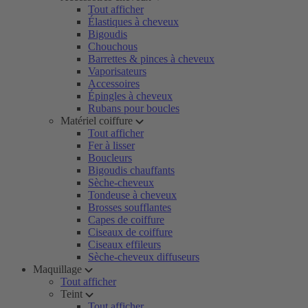
Tout afficher
Élastiques à cheveux
Bigoudis
Chouchous
Barrettes & pinces à cheveux
Vaporisateurs
Accessoires
Épingles à cheveux
Rubans pour boucles
Matériel coiffure
Tout afficher
Fer à lisser
Boucleurs
Bigoudis chauffants
Sèche-cheveux
Tondeuse à cheveux
Brosses soufflantes
Capes de coiffure
Ciseaux de coiffure
Ciseaux effileurs
Sèche-cheveux diffuseurs
Maquillage
Tout afficher
Teint
Tout afficher