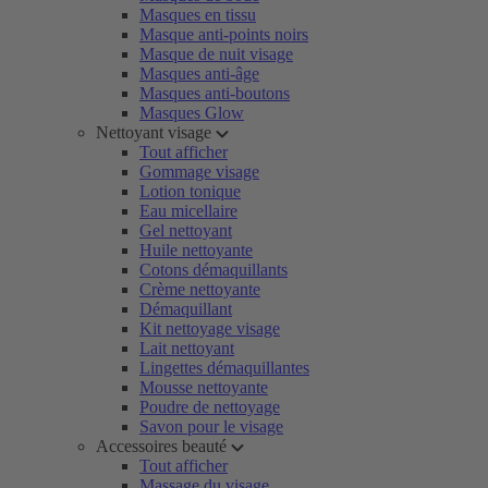
Masques en tissu
Masque anti-points noirs
Masque de nuit visage
Masques anti-âge
Masques anti-boutons
Masques Glow
Nettoyant visage
Tout afficher
Gommage visage
Lotion tonique
Eau micellaire
Gel nettoyant
Huile nettoyante
Cotons démaquillants
Crème nettoyante
Démaquillant
Kit nettoyage visage
Lait nettoyant
Lingettes démaquillantes
Mousse nettoyante
Poudre de nettoyage
Savon pour le visage
Accessoires beauté
Tout afficher
Massage du visage