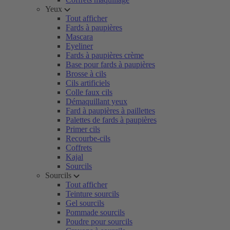
Yeux
Tout afficher
Fards à paupières
Mascara
Eyeliner
Fards à paupières crème
Base pour fards à paupières
Brosse à cils
Cils artificiels
Colle faux cils
Démaquillant yeux
Fard à paupières à paillettes
Palettes de fards à paupières
Primer cils
Recourbe-cils
Coffrets
Kajal
Sourcils
Sourcils
Tout afficher
Teinture sourcils
Gel sourcils
Pommade sourcils
Poudre pour sourcils