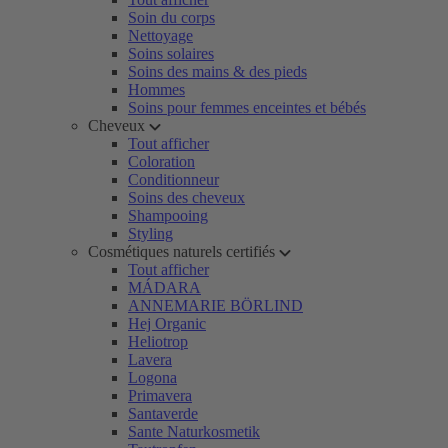
Soin du corps
Nettoyage
Soins solaires
Soins des mains & des pieds
Hommes
Soins pour femmes enceintes et bébés
Cheveux
Tout afficher
Coloration
Conditionneur
Soins des cheveux
Shampooing
Styling
Cosmétiques naturels certifiés
Tout afficher
MÁDARA
ANNEMARIE BÖRLIND
Hej Organic
Heliotrop
Lavera
Logona
Primavera
Santaverde
Sante Naturkosmetik