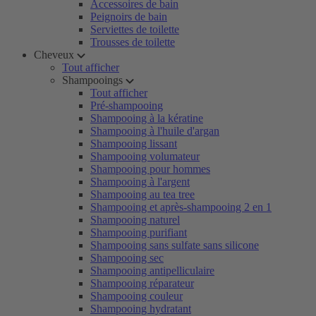
Accessoires de bain
Peignoirs de bain
Serviettes de toilette
Trousses de toilette
Cheveux
Tout afficher
Shampooings
Tout afficher
Pré-shampooing
Shampooing à la kératine
Shampooing à l'huile d'argan
Shampooing lissant
Shampooing volumateur
Shampooing pour hommes
Shampooing à l'argent
Shampooing au tea tree
Shampooing et après-shampooing 2 en 1
Shampooing naturel
Shampooing purifiant
Shampooing sans sulfate sans silicone
Shampooing sec
Shampooing antipelliculaire
Shampooing réparateur
Shampooing couleur
Shampooing hydratant