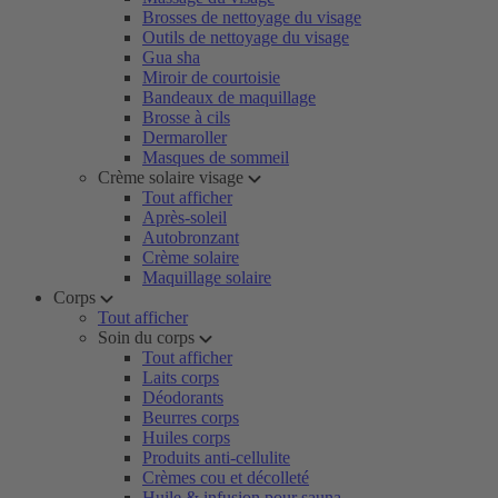
Brosses de nettoyage du visage
Outils de nettoyage du visage
Gua sha
Miroir de courtoisie
Bandeaux de maquillage
Brosse à cils
Dermaroller
Masques de sommeil
Crème solaire visage
Tout afficher
Après-soleil
Autobronzant
Crème solaire
Maquillage solaire
Corps
Tout afficher
Soin du corps
Tout afficher
Laits corps
Déodorants
Beurres corps
Huiles corps
Produits anti-cellulite
Crèmes cou et décolleté
Huile & infusion pour sauna