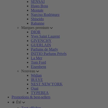
SENSAI
Hugo Boss
Montale
Narciso Rodriguez
Shiseido
Rabanne
Marques premium
DIOR
Yves Saint Laurent
GIVENCHY
GUERLAIN
Parfums de Marly
INITIO Parfums Privés
La Mer
Tom Ford
Eisenberg
Nouveau
Widian
IRÄYE
NEST NEW YORK
Ouai
TYPEBEA
Promotions & best-sellers
☀️ Été
Tout afficher