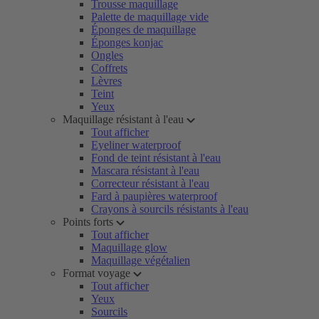
Trousse maquillage
Palette de maquillage vide
Éponges de maquillage
Éponges konjac
Ongles
Coffrets
Lèvres
Teint
Yeux
Maquillage résistant à l'eau
Tout afficher
Eyeliner waterproof
Fond de teint résistant à l'eau
Mascara résistant à l'eau
Correcteur résistant à l'eau
Fard à paupières waterproof
Crayons à sourcils résistants à l'eau
Points forts
Tout afficher
Maquillage glow
Maquillage végétalien
Format voyage
Tout afficher
Yeux
Sourcils