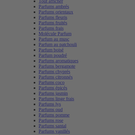
Tout afficher
Parfums ambrés
Parfums orientaux
Parfums fleuris
Parfums fruités
Parfums frais
Molécule Parfum
Parfum au musc
Parfum au patchouli
Parfum boisé
Parfum poudré
Parfums aromatiques
Parfums bergamote
Parfums chyprés
Parfums citronnés
Parfums coco
Parfums épicés
Parfums jasmin
Parfums linge frais
Parfums lys
Parfums oud
Parfums pomme
Parfums rose
Parfums santal
Parfums vanillés