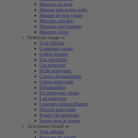
Masques en tissu
Masque anti-points noirs
Masque de nuit visage
Masques anti-âge
Masques anti-boutons
Masques Glow
Nettoyant visage
Tout afficher
Gommage visage
Lotion tonique
Eau micellaire
Gel nettoyant
Huile nettoyante
Cotons démaquillants
Crème nettoyante
Démaquillant
Kit nettoyage visage
Lait nettoyant
Lingettes démaquillantes
Mousse nettoyante
Poudre de nettoyage
Savon pour le visage
Accessoires beauté
Tout afficher
Massage du visage