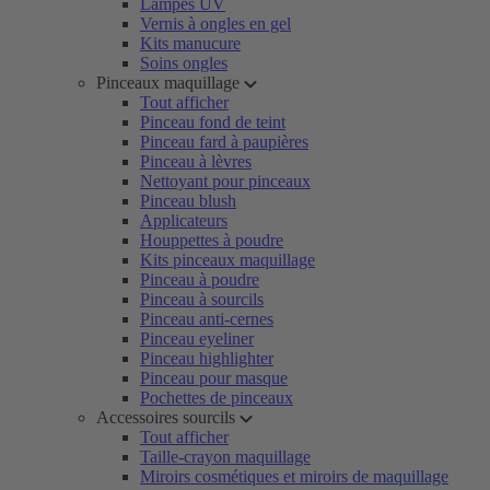
Lampes UV
Vernis à ongles en gel
Kits manucure
Soins ongles
Pinceaux maquillage
Tout afficher
Pinceau fond de teint
Pinceau fard à paupières
Pinceau à lèvres
Nettoyant pour pinceaux
Pinceau blush
Applicateurs
Houppettes à poudre
Kits pinceaux maquillage
Pinceau à poudre
Pinceau à sourcils
Pinceau anti-cernes
Pinceau eyeliner
Pinceau highlighter
Pinceau pour masque
Pochettes de pinceaux
Accessoires sourcils
Tout afficher
Taille-crayon maquillage
Miroirs cosmétiques et miroirs de maquillage