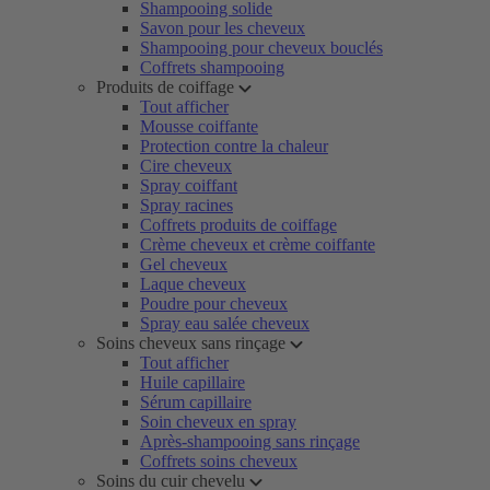
Shampooing solide
Savon pour les cheveux
Shampooing pour cheveux bouclés
Coffrets shampooing
Produits de coiffage
Tout afficher
Mousse coiffante
Protection contre la chaleur
Cire cheveux
Spray coiffant
Spray racines
Coffrets produits de coiffage
Crème cheveux et crème coiffante
Gel cheveux
Laque cheveux
Poudre pour cheveux
Spray eau salée cheveux
Soins cheveux sans rinçage
Tout afficher
Huile capillaire
Sérum capillaire
Soin cheveux en spray
Après-shampooing sans rinçage
Coffrets soins cheveux
Soins du cuir chevelu