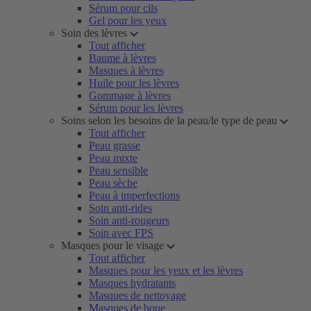
Sérum pour cils
Gel pour les yeux
Soin des lèvres
Tout afficher
Baume à lèvres
Masques à lèvres
Huile pour les lèvres
Gommage à lèvres
Sérum pour les lèvres
Soins selon les besoins de la peau/le type de peau
Tout afficher
Peau grasse
Peau mixte
Peau sensible
Peau sèche
Peau à imperfections
Soin anti-rides
Soin anti-rougeurs
Soin avec FPS
Masques pour le visage
Tout afficher
Masques pour les yeux et les lèvres
Masques hydratants
Masques de nettoyage
Masques de boue