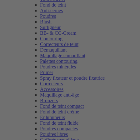
Fond de teint
Anti-cernes
Poudres
Blush
Surligneur
BB- & CC-Cream
Contouring
Correcteurs de teint
Démaquillant
Maquillage camouflant
Palettes contouring
Poudres minérales
Primer
Spray fixateur et poudre fixatrice
Correcteurs
Accessoires
Maquillage anti-âge
Bronzers
Fond de teint compact
Fond de teint crème
Enlumineurs
Fond de teint fluide
Poudres compactes
Poudres libres
Coffrets maquillage