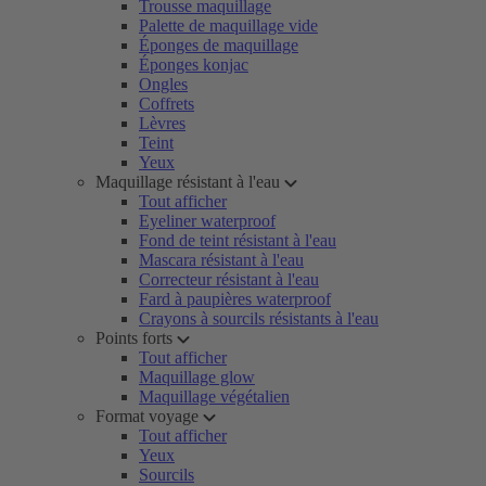
Trousse maquillage
Palette de maquillage vide
Éponges de maquillage
Éponges konjac
Ongles
Coffrets
Lèvres
Teint
Yeux
Maquillage résistant à l'eau
Tout afficher
Eyeliner waterproof
Fond de teint résistant à l'eau
Mascara résistant à l'eau
Correcteur résistant à l'eau
Fard à paupières waterproof
Crayons à sourcils résistants à l'eau
Points forts
Tout afficher
Maquillage glow
Maquillage végétalien
Format voyage
Tout afficher
Yeux
Sourcils