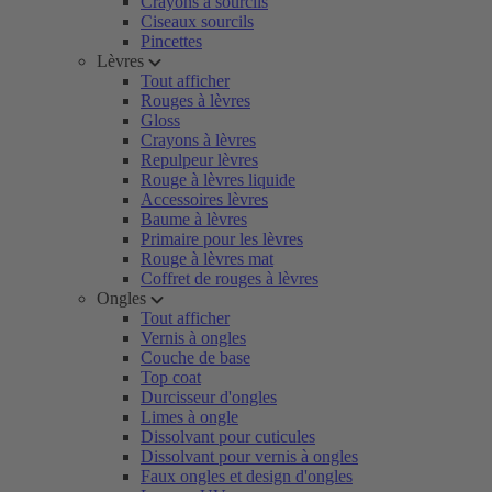
Crayons à sourcils
Ciseaux sourcils
Pincettes
Lèvres
Tout afficher
Rouges à lèvres
Gloss
Crayons à lèvres
Repulpeur lèvres
Rouge à lèvres liquide
Accessoires lèvres
Baume à lèvres
Primaire pour les lèvres
Rouge à lèvres mat
Coffret de rouges à lèvres
Ongles
Tout afficher
Vernis à ongles
Couche de base
Top coat
Durcisseur d'ongles
Limes à ongle
Dissolvant pour cuticules
Dissolvant pour vernis à ongles
Faux ongles et design d'ongles