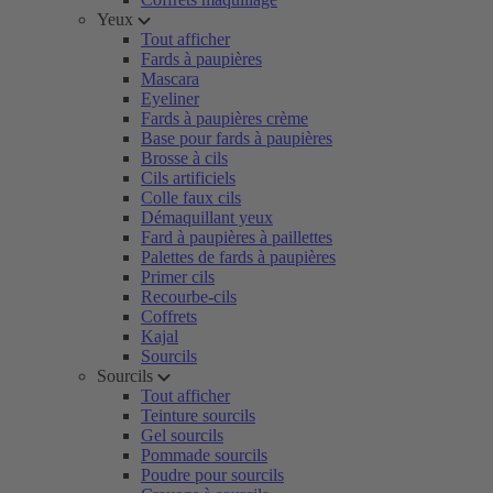
Yeux
Tout afficher
Fards à paupières
Mascara
Eyeliner
Fards à paupières crème
Base pour fards à paupières
Brosse à cils
Cils artificiels
Colle faux cils
Démaquillant yeux
Fard à paupières à paillettes
Palettes de fards à paupières
Primer cils
Recourbe-cils
Coffrets
Kajal
Sourcils
Sourcils
Tout afficher
Teinture sourcils
Gel sourcils
Pommade sourcils
Poudre pour sourcils