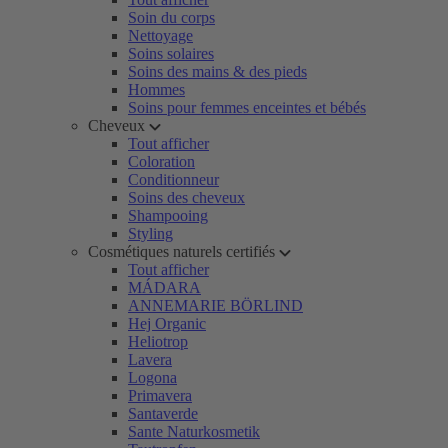
Soin du corps
Nettoyage
Soins solaires
Soins des mains & des pieds
Hommes
Soins pour femmes enceintes et bébés
Cheveux
Tout afficher
Coloration
Conditionneur
Soins des cheveux
Shampooing
Styling
Cosmétiques naturels certifiés
Tout afficher
MÁDARA
ANNEMARIE BÖRLIND
Hej Organic
Heliotrop
Lavera
Logona
Primavera
Santaverde
Sante Naturkosmetik