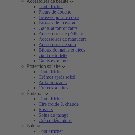
Accessoires de beauté
Tout afficher
Fleurs de douche
Brosses pour le corps
Brosses de massage
Gants autobronzants
Accessoires de pédicure
Accessoires de manucure
Accessoires de soin
Bijoux de mains et pieds
Gant de toilette
Gants exfoliants
Protection soilaire
Tout afficher
Crèmes après soleil
Autobronzants
Crèmes solaires
Épilation
Tout afficher
Cire froide & chaude
Rasoirs
Soins du rasage
Crème dépilatoire
Bain
Tout afficher