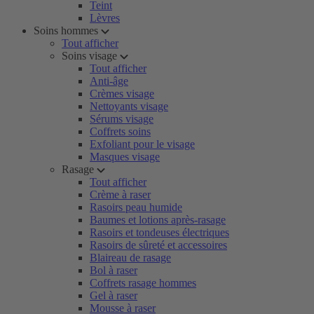
Teint
Lèvres
Soins hommes
Tout afficher
Soins visage
Tout afficher
Anti-âge
Crèmes visage
Nettoyants visage
Sérums visage
Coffrets soins
Exfoliant pour le visage
Masques visage
Rasage
Tout afficher
Crème à raser
Rasoirs peau humide
Baumes et lotions après-rasage
Rasoirs et tondeuses électriques
Rasoirs de sûreté et accessoires
Blaireau de rasage
Bol à raser
Coffrets rasage hommes
Gel à raser
Mousse à raser