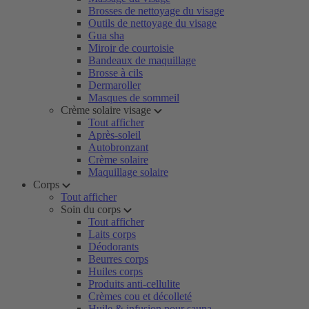
Brosses de nettoyage du visage
Outils de nettoyage du visage
Gua sha
Miroir de courtoisie
Bandeaux de maquillage
Brosse à cils
Dermaroller
Masques de sommeil
Crème solaire visage
Tout afficher
Après-soleil
Autobronzant
Crème solaire
Maquillage solaire
Corps
Tout afficher
Soin du corps
Tout afficher
Laits corps
Déodorants
Beurres corps
Huiles corps
Produits anti-cellulite
Crèmes cou et décolleté
Huile & infusion pour sauna