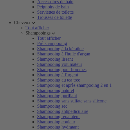
Accessoires de bain
Peignoirs de bain
Serviettes de toilette
Trousses de toilette
Cheveux
Tout afficher
Shampooings
Tout afficher
Pré-shampooing
Shampooing à la kératine
Shampooing à l'huile d'argan
Shampooing lissant
Shampooing volumateur
Shampooing pour hommes
Shampooing à l'argent
Shampooing au tea tree
Shampooing et après-shampooing 2 en 1
Shampooing naturel
Shampooing purifiant
Shampooing sans sulfate sans silicone
Shampooing sec
Shampooing antipelliculaire
Shampooing réparateur
Shampooing couleur
Shampooing hydratant