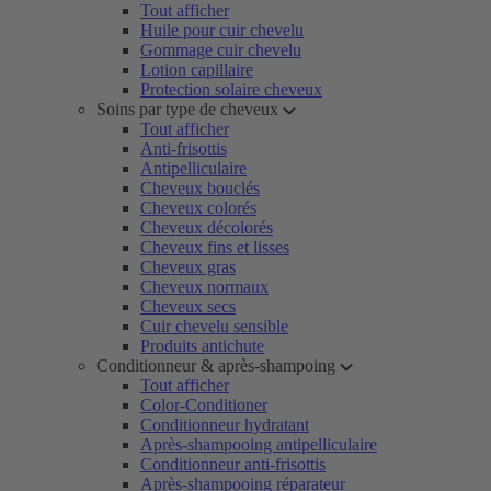
Tout afficher
Huile pour cuir chevelu
Gommage cuir chevelu
Lotion capillaire
Protection solaire cheveux
Soins par type de cheveux
Tout afficher
Anti-frisottis
Antipelliculaire
Cheveux bouclés
Cheveux colorés
Cheveux décolorés
Cheveux fins et lisses
Cheveux gras
Cheveux normaux
Cheveux secs
Cuir chevelu sensible
Produits antichute
Conditionneur & après-shampoing
Tout afficher
Color-Conditioner
Conditionneur hydratant
Après-shampooing antipelliculaire
Conditionneur anti-frisottis
Après-shampooing réparateur