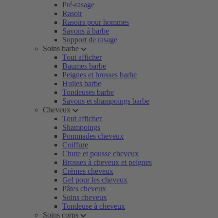
Pré-rasage
Rasoir
Rasoirs pour hommes
Savons à barbe
Support de rasage
Soins barbe
Tout afficher
Baumes barbe
Peignes et brosses barbe
Huiles barbe
Tondeuses barbe
Savons et shampoings barbe
Cheveux
Tout afficher
Shampoings
Pommades cheveux
Coiffure
Chute et pousse cheveux
Brosses à cheveux et peignes
Crèmes cheveux
Gel pour les cheveux
Pâtes cheveux
Soins cheveux
Tondeuse à cheveux
Soins corps