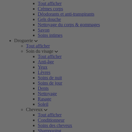
Tout afficher
Crèmes corps
Déodorants et anti-transpirants
Gels douche
Nettoyage du corps & gommages
Savon
Soins intimes
Droguerie
Tout afficher
Soin du visage
Tout afficher
Anti-âge
Yeux
Lèvres
Soins de nuit
Soins de jour
Dents
Nettoyage
Rasage
Soleil
Cheveux
Tout afficher
Conditionneur
Soins des cheveux
Shampooing