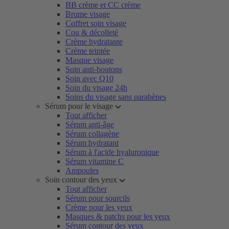
BB crème et CC crème
Brume visage
Coffret soin visage
Cou & décolleté
Crème hydratante
Crème teintée
Masque visage
Soin anti-boutons
Soin avec Q10
Soin du visage 24h
Soins du visage sans parabènes
Sérum pour le visage
Tout afficher
Sérum anti-âge
Sérum collagène
Sérum hydratant
Sérum à l'acide hyaluronique
Sérum vitamine C
Ampoules
Soin contour des yeux
Tout afficher
Sérum pour sourcils
Crème pour les yeux
Masques & patchs pour les yeux
Sérum contour des yeux