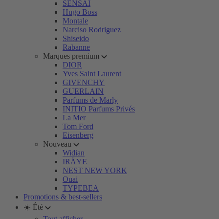
SENSAI
Hugo Boss
Montale
Narciso Rodriguez
Shiseido
Rabanne
Marques premium
DIOR
Yves Saint Laurent
GIVENCHY
GUERLAIN
Parfums de Marly
INITIO Parfums Privés
La Mer
Tom Ford
Eisenberg
Nouveau
Widian
IRÄYE
NEST NEW YORK
Ouai
TYPEBEA
Promotions & best-sellers
☀️ Été
Tout afficher