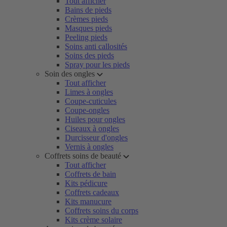
Tout afficher
Bains de pieds
Crèmes pieds
Masques pieds
Peeling pieds
Soins anti callosités
Soins des pieds
Spray pour les pieds
Soin des ongles
Tout afficher
Limes à ongles
Coupe-cuticules
Coupe-ongles
Huiles pour ongles
Ciseaux à ongles
Durcisseur d'ongles
Vernis à ongles
Coffrets soins de beauté
Tout afficher
Coffrets de bain
Kits pédicure
Coffrets cadeaux
Kits manucure
Coffrets soins du corps
Kits crème solaire