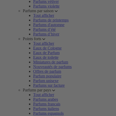
Parfums vétiver
Parfums violette
Parfums par saison
Tout afficher
Parfums de printemps
Parfums d'automne
Parfums d’été
Parfums d’hiver
Points forts
Tout afficher
Eaux de Cologne
Eaux de Parfum
Eaux de toilette
Miniatures de parfum
Nouveautés de parfums
Offres de parfum
Parfum populaire
Parfum unisexe
Parfums sur facture
Parfums par pays
Tout afficher
Parfums arabes
Parfums français
Parfums italiens
Parfums espagnols