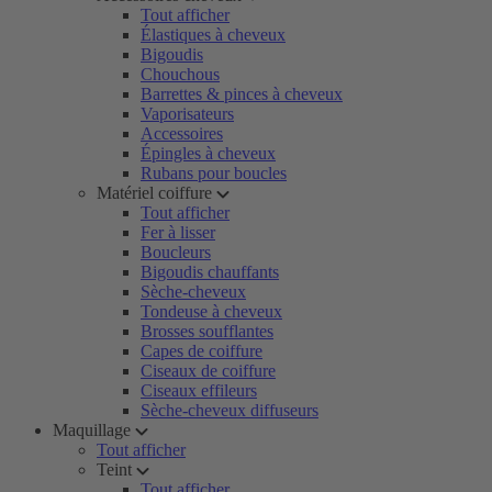
Tout afficher
Élastiques à cheveux
Bigoudis
Chouchous
Barrettes & pinces à cheveux
Vaporisateurs
Accessoires
Épingles à cheveux
Rubans pour boucles
Matériel coiffure
Tout afficher
Fer à lisser
Boucleurs
Bigoudis chauffants
Sèche-cheveux
Tondeuse à cheveux
Brosses soufflantes
Capes de coiffure
Ciseaux de coiffure
Ciseaux effileurs
Sèche-cheveux diffuseurs
Maquillage
Tout afficher
Teint
Tout afficher