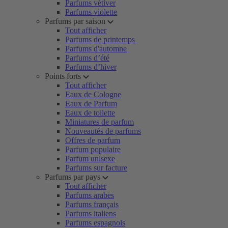
Parfums vétiver
Parfums violette
Parfums par saison
Tout afficher
Parfums de printemps
Parfums d'automne
Parfums d’été
Parfums d’hiver
Points forts
Tout afficher
Eaux de Cologne
Eaux de Parfum
Eaux de toilette
Miniatures de parfum
Nouveautés de parfums
Offres de parfum
Parfum populaire
Parfum unisexe
Parfums sur facture
Parfums par pays
Tout afficher
Parfums arabes
Parfums français
Parfums italiens
Parfums espagnols