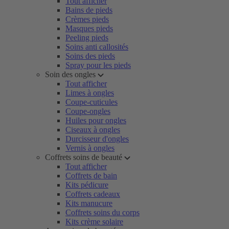
Tout afficher
Bains de pieds
Crèmes pieds
Masques pieds
Peeling pieds
Soins anti callosités
Soins des pieds
Spray pour les pieds
Soin des ongles
Tout afficher
Limes à ongles
Coupe-cuticules
Coupe-ongles
Huiles pour ongles
Ciseaux à ongles
Durcisseur d'ongles
Vernis à ongles
Coffrets soins de beauté
Tout afficher
Coffrets de bain
Kits pédicure
Coffrets cadeaux
Kits manucure
Coffrets soins du corps
Kits crème solaire