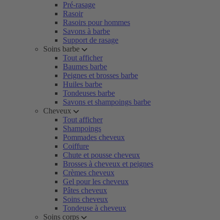
Pré-rasage
Rasoir
Rasoirs pour hommes
Savons à barbe
Support de rasage
Soins barbe
Tout afficher
Baumes barbe
Peignes et brosses barbe
Huiles barbe
Tondeuses barbe
Savons et shampoings barbe
Cheveux
Tout afficher
Shampoings
Pommades cheveux
Coiffure
Chute et pousse cheveux
Brosses à cheveux et peignes
Crèmes cheveux
Gel pour les cheveux
Pâtes cheveux
Soins cheveux
Tondeuse à cheveux
Soins corps