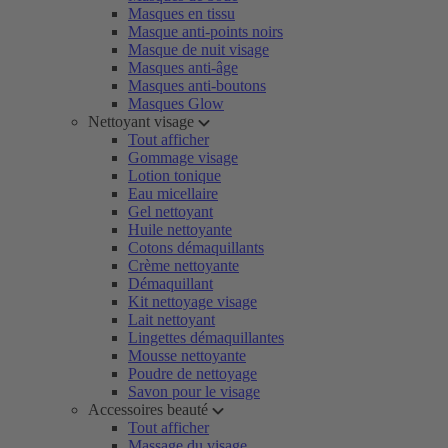
Masques en tissu
Masque anti-points noirs
Masque de nuit visage
Masques anti-âge
Masques anti-boutons
Masques Glow
Nettoyant visage
Tout afficher
Gommage visage
Lotion tonique
Eau micellaire
Gel nettoyant
Huile nettoyante
Cotons démaquillants
Crème nettoyante
Démaquillant
Kit nettoyage visage
Lait nettoyant
Lingettes démaquillantes
Mousse nettoyante
Poudre de nettoyage
Savon pour le visage
Accessoires beauté
Tout afficher
Massage du visage