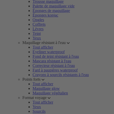
Trousse maquillage
Palette de maquillage vide
Éponges de maquillage
Éponges konjac
Ongles
Coffrets
Lèvres
Teint
Yeux
Maquillage résistant à l'eau
Tout afficher
Eyeliner waterproof
Fond de teint résistant à l'eau
Mascara résistant à l'eau
Correcteur résistant à l'eau
Fard à paupières waterproof
Crayons à sourcils résistants à l'eau
Points forts
Tout afficher
Maquillage glow
Maquillage végétalien
Format voyage
Tout afficher
Yeux
Sourcils