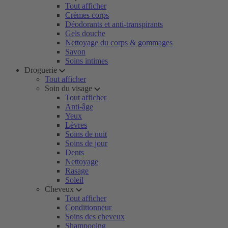
Tout afficher
Crèmes corps
Déodorants et anti-transpirants
Gels douche
Nettoyage du corps & gommages
Savon
Soins intimes
Droguerie
Tout afficher
Soin du visage
Tout afficher
Anti-âge
Yeux
Lèvres
Soins de nuit
Soins de jour
Dents
Nettoyage
Rasage
Soleil
Cheveux
Tout afficher
Conditionneur
Soins des cheveux
Shampooing