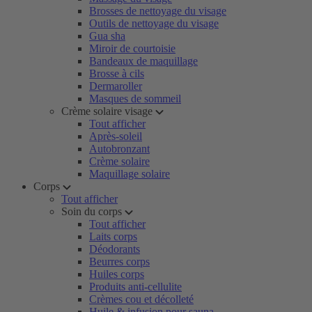
Brosses de nettoyage du visage
Outils de nettoyage du visage
Gua sha
Miroir de courtoisie
Bandeaux de maquillage
Brosse à cils
Dermaroller
Masques de sommeil
Crème solaire visage
Tout afficher
Après-soleil
Autobronzant
Crème solaire
Maquillage solaire
Corps
Tout afficher
Soin du corps
Tout afficher
Laits corps
Déodorants
Beurres corps
Huiles corps
Produits anti-cellulite
Crèmes cou et décolleté
Huile & infusion pour sauna