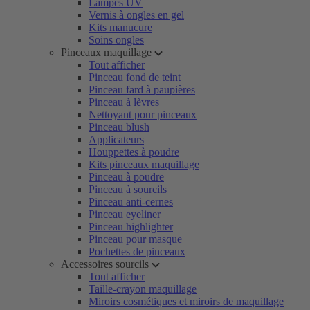
Lampes UV
Vernis à ongles en gel
Kits manucure
Soins ongles
Pinceaux maquillage
Tout afficher
Pinceau fond de teint
Pinceau fard à paupières
Pinceau à lèvres
Nettoyant pour pinceaux
Pinceau blush
Applicateurs
Houppettes à poudre
Kits pinceaux maquillage
Pinceau à poudre
Pinceau à sourcils
Pinceau anti-cernes
Pinceau eyeliner
Pinceau highlighter
Pinceau pour masque
Pochettes de pinceaux
Accessoires sourcils
Tout afficher
Taille-crayon maquillage
Miroirs cosmétiques et miroirs de maquillage