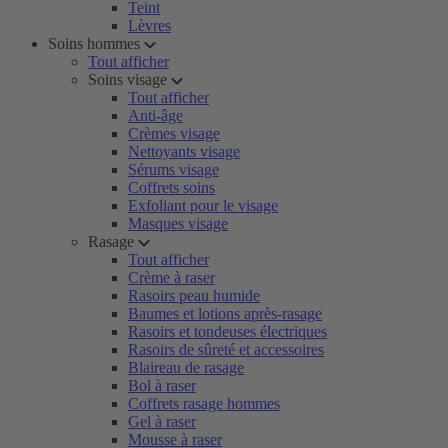
Teint
Lèvres
Soins hommes
Tout afficher
Soins visage
Tout afficher
Anti-âge
Crèmes visage
Nettoyants visage
Sérums visage
Coffrets soins
Exfoliant pour le visage
Masques visage
Rasage
Tout afficher
Crème à raser
Rasoirs peau humide
Baumes et lotions après-rasage
Rasoirs et tondeuses électriques
Rasoirs de sûreté et accessoires
Blaireau de rasage
Bol à raser
Coffrets rasage hommes
Gel à raser
Mousse à raser