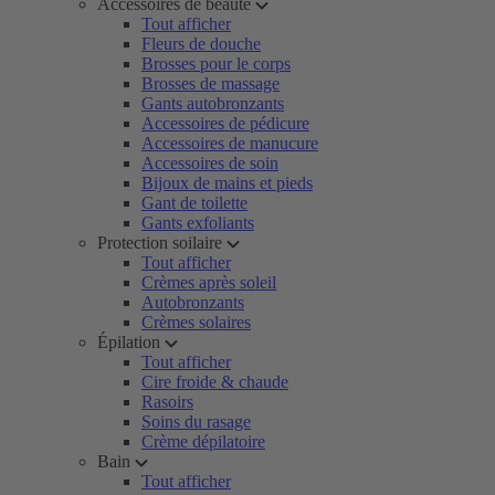
Accessoires de beauté
Tout afficher
Fleurs de douche
Brosses pour le corps
Brosses de massage
Gants autobronzants
Accessoires de pédicure
Accessoires de manucure
Accessoires de soin
Bijoux de mains et pieds
Gant de toilette
Gants exfoliants
Protection soilaire
Tout afficher
Crèmes après soleil
Autobronzants
Crèmes solaires
Épilation
Tout afficher
Cire froide & chaude
Rasoirs
Soins du rasage
Crème dépilatoire
Bain
Tout afficher