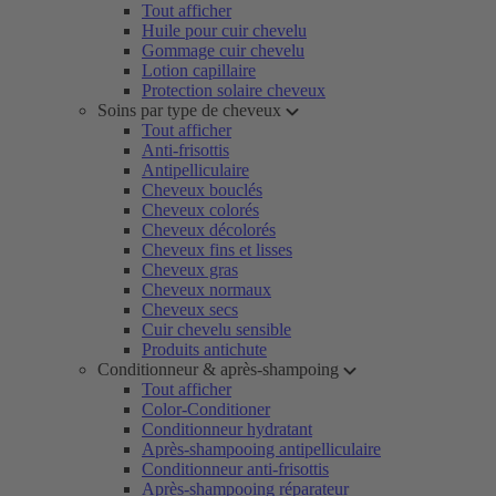
Tout afficher
Huile pour cuir chevelu
Gommage cuir chevelu
Lotion capillaire
Protection solaire cheveux
Soins par type de cheveux
Tout afficher
Anti-frisottis
Antipelliculaire
Cheveux bouclés
Cheveux colorés
Cheveux décolorés
Cheveux fins et lisses
Cheveux gras
Cheveux normaux
Cheveux secs
Cuir chevelu sensible
Produits antichute
Conditionneur & après-shampoing
Tout afficher
Color-Conditioner
Conditionneur hydratant
Après-shampooing antipelliculaire
Conditionneur anti-frisottis
Après-shampooing réparateur