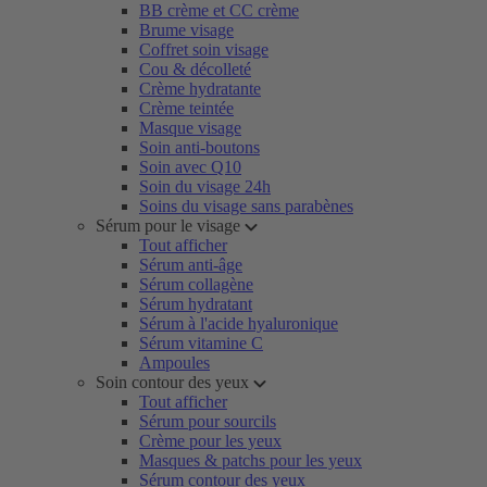
BB crème et CC crème
Brume visage
Coffret soin visage
Cou & décolleté
Crème hydratante
Crème teintée
Masque visage
Soin anti-boutons
Soin avec Q10
Soin du visage 24h
Soins du visage sans parabènes
Sérum pour le visage
Tout afficher
Sérum anti-âge
Sérum collagène
Sérum hydratant
Sérum à l'acide hyaluronique
Sérum vitamine C
Ampoules
Soin contour des yeux
Tout afficher
Sérum pour sourcils
Crème pour les yeux
Masques & patchs pour les yeux
Sérum contour des yeux