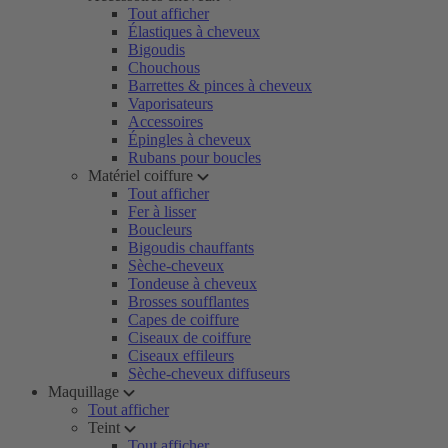
Tout afficher
Élastiques à cheveux
Bigoudis
Chouchous
Barrettes & pinces à cheveux
Vaporisateurs
Accessoires
Épingles à cheveux
Rubans pour boucles
Matériel coiffure
Tout afficher
Fer à lisser
Boucleurs
Bigoudis chauffants
Sèche-cheveux
Tondeuse à cheveux
Brosses soufflantes
Capes de coiffure
Ciseaux de coiffure
Ciseaux effileurs
Sèche-cheveux diffuseurs
Maquillage
Tout afficher
Teint
Tout afficher