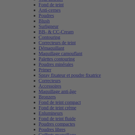
Fond de teint
Anti-cernes
Poudres
Blush
Surligneur
BB- & CC-Cream
Contouring
Correcteurs de teint
Démaquillant
Maquillage camouflant
Palettes contouring
Poudres minérales
Primer
Spray fixateur et poudre fixatrice
Correcteurs
Accessoires
Maquillage anti-âge
Bronzers
Fond de teint compact
Fond de teint crème
Enlumineurs
Fond de teint fluide
Poudres compactes
Poudres libres
Coffrets maquillage