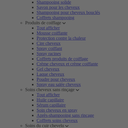
Shampooing solide
Savon pour les cheveux
Shampooing pour cheveux bouclés
Coffrets shampooing
Produits de coiffage
Tout afficher
Mousse coiffante
Protection contre la chaleur
Cire cheveux
Spray coiffant
Spray racines
Coffrets produits de coiffage
Crème cheveux et crème coiffante
Gel cheveux
Laque cheveux
Poudre pour cheveux
Spray eau salée cheveux
Soins cheveux sans rinçage
Tout afficher
Huile capillaire
Sérum capillaire
Soin cheveux en spray
Après-shampooing sans rinçage
Coffrets soins cheveux
Soins du cuir chevelu