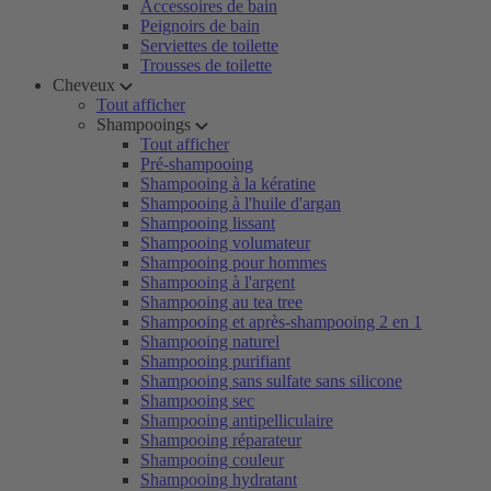
Accessoires de bain
Peignoirs de bain
Serviettes de toilette
Trousses de toilette
Cheveux
Tout afficher
Shampooings
Tout afficher
Pré-shampooing
Shampooing à la kératine
Shampooing à l'huile d'argan
Shampooing lissant
Shampooing volumateur
Shampooing pour hommes
Shampooing à l'argent
Shampooing au tea tree
Shampooing et après-shampooing 2 en 1
Shampooing naturel
Shampooing purifiant
Shampooing sans sulfate sans silicone
Shampooing sec
Shampooing antipelliculaire
Shampooing réparateur
Shampooing couleur
Shampooing hydratant