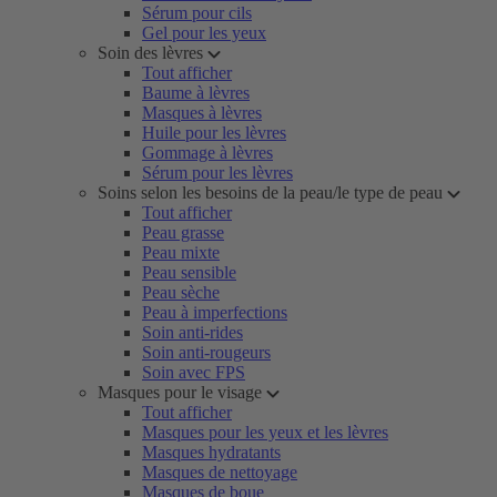
Sérum pour cils
Gel pour les yeux
Soin des lèvres
Tout afficher
Baume à lèvres
Masques à lèvres
Huile pour les lèvres
Gommage à lèvres
Sérum pour les lèvres
Soins selon les besoins de la peau/le type de peau
Tout afficher
Peau grasse
Peau mixte
Peau sensible
Peau sèche
Peau à imperfections
Soin anti-rides
Soin anti-rougeurs
Soin avec FPS
Masques pour le visage
Tout afficher
Masques pour les yeux et les lèvres
Masques hydratants
Masques de nettoyage
Masques de boue