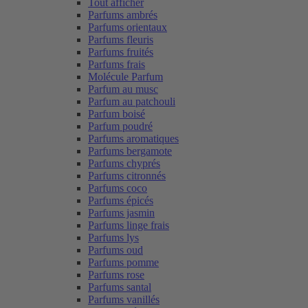
Tout afficher
Parfums ambrés
Parfums orientaux
Parfums fleuris
Parfums fruités
Parfums frais
Molécule Parfum
Parfum au musc
Parfum au patchouli
Parfum boisé
Parfum poudré
Parfums aromatiques
Parfums bergamote
Parfums chyprés
Parfums citronnés
Parfums coco
Parfums épicés
Parfums jasmin
Parfums linge frais
Parfums lys
Parfums oud
Parfums pomme
Parfums rose
Parfums santal
Parfums vanillés