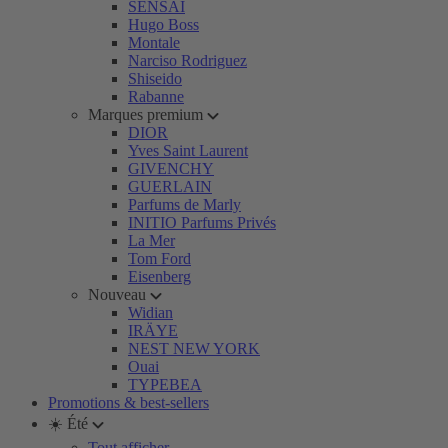
SENSAI
Hugo Boss
Montale
Narciso Rodriguez
Shiseido
Rabanne
Marques premium
DIOR
Yves Saint Laurent
GIVENCHY
GUERLAIN
Parfums de Marly
INITIO Parfums Privés
La Mer
Tom Ford
Eisenberg
Nouveau
Widian
IRÄYE
NEST NEW YORK
Ouai
TYPEBEA
Promotions & best-sellers
☀️ Été
Tout afficher