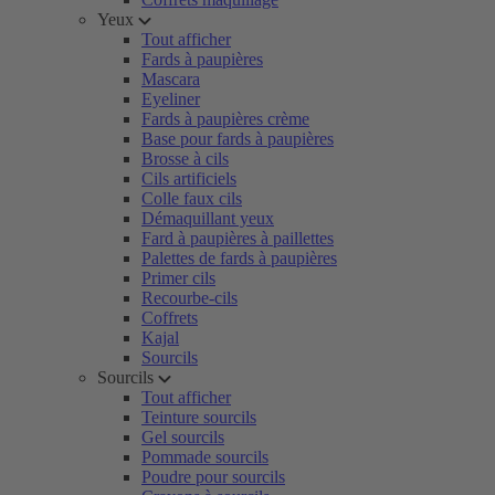
Yeux
Tout afficher
Fards à paupières
Mascara
Eyeliner
Fards à paupières crème
Base pour fards à paupières
Brosse à cils
Cils artificiels
Colle faux cils
Démaquillant yeux
Fard à paupières à paillettes
Palettes de fards à paupières
Primer cils
Recourbe-cils
Coffrets
Kajal
Sourcils
Sourcils
Tout afficher
Teinture sourcils
Gel sourcils
Pommade sourcils
Poudre pour sourcils