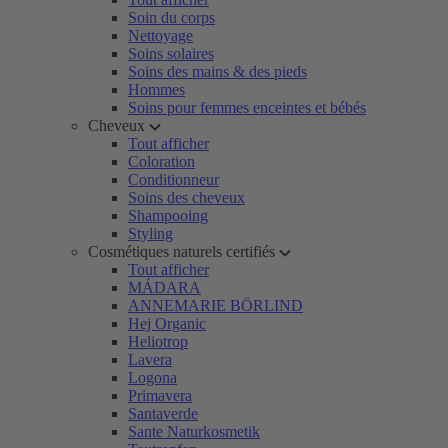
Soin du corps
Nettoyage
Soins solaires
Soins des mains & des pieds
Hommes
Soins pour femmes enceintes et bébés
Cheveux
Tout afficher
Coloration
Conditionneur
Soins des cheveux
Shampooing
Styling
Cosmétiques naturels certifiés
Tout afficher
MÁDARA
ANNEMARIE BÖRLIND
Hej Organic
Heliotrop
Lavera
Logona
Primavera
Santaverde
Sante Naturkosmetik