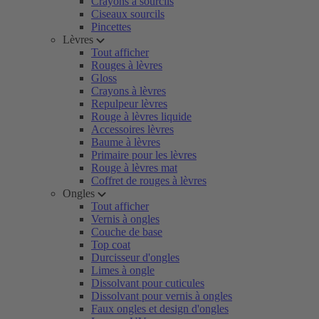
Crayons à sourcils
Ciseaux sourcils
Pincettes
Lèvres
Tout afficher
Rouges à lèvres
Gloss
Crayons à lèvres
Repulpeur lèvres
Rouge à lèvres liquide
Accessoires lèvres
Baume à lèvres
Primaire pour les lèvres
Rouge à lèvres mat
Coffret de rouges à lèvres
Ongles
Tout afficher
Vernis à ongles
Couche de base
Top coat
Durcisseur d'ongles
Limes à ongle
Dissolvant pour cuticules
Dissolvant pour vernis à ongles
Faux ongles et design d'ongles