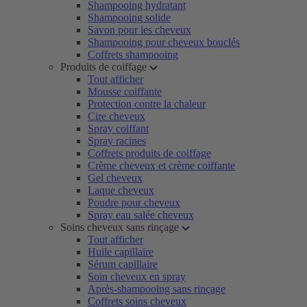
Shampooing hydratant
Shampooing solide
Savon pour les cheveux
Shampooing pour cheveux bouclés
Coffrets shampooing
Produits de coiffage
Tout afficher
Mousse coiffante
Protection contre la chaleur
Cire cheveux
Spray coiffant
Spray racines
Coffrets produits de coiffage
Crème cheveux et crème coiffante
Gel cheveux
Laque cheveux
Poudre pour cheveux
Spray eau salée cheveux
Soins cheveux sans rinçage
Tout afficher
Huile capillaire
Sérum capillaire
Soin cheveux en spray
Après-shampooing sans rinçage
Coffrets soins cheveux