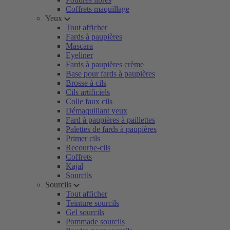
Coffrets maquillage
Yeux
Tout afficher
Fards à paupières
Mascara
Eyeliner
Fards à paupières crème
Base pour fards à paupières
Brosse à cils
Cils artificiels
Colle faux cils
Démaquillant yeux
Fard à paupières à paillettes
Palettes de fards à paupières
Primer cils
Recourbe-cils
Coffrets
Kajal
Sourcils
Sourcils
Tout afficher
Teinture sourcils
Gel sourcils
Pommade sourcils