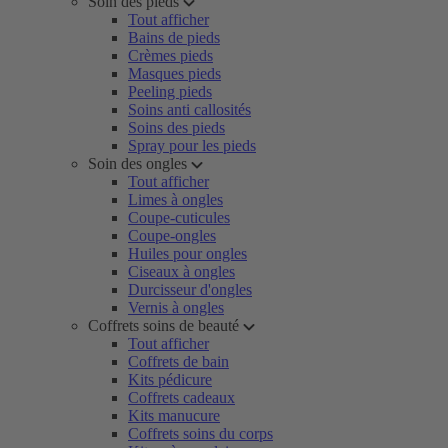
Soin des pieds
Tout afficher
Bains de pieds
Crèmes pieds
Masques pieds
Peeling pieds
Soins anti callosités
Soins des pieds
Spray pour les pieds
Soin des ongles
Tout afficher
Limes à ongles
Coupe-cuticules
Coupe-ongles
Huiles pour ongles
Ciseaux à ongles
Durcisseur d'ongles
Vernis à ongles
Coffrets soins de beauté
Tout afficher
Coffrets de bain
Kits pédicure
Coffrets cadeaux
Kits manucure
Coffrets soins du corps