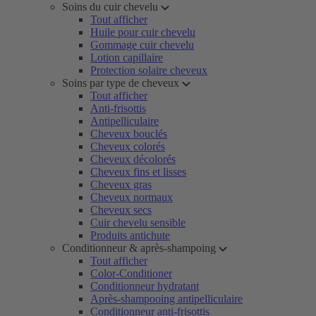
Soins du cuir chevelu
Tout afficher
Huile pour cuir chevelu
Gommage cuir chevelu
Lotion capillaire
Protection solaire cheveux
Soins par type de cheveux
Tout afficher
Anti-frisottis
Antipelliculaire
Cheveux bouclés
Cheveux colorés
Cheveux décolorés
Cheveux fins et lisses
Cheveux gras
Cheveux normaux
Cheveux secs
Cuir chevelu sensible
Produits antichute
Conditionneur & après-shampoing
Tout afficher
Color-Conditioner
Conditionneur hydratant
Après-shampooing antipelliculaire
Conditionneur anti-frisottis