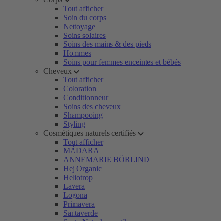
Tout afficher
Soin du corps
Nettoyage
Soins solaires
Soins des mains & des pieds
Hommes
Soins pour femmes enceintes et bébés
Cheveux
Tout afficher
Coloration
Conditionneur
Soins des cheveux
Shampooing
Styling
Cosmétiques naturels certifiés
Tout afficher
MÁDARA
ANNEMARIE BÖRLIND
Hej Organic
Heliotrop
Lavera
Logona
Primavera
Santaverde