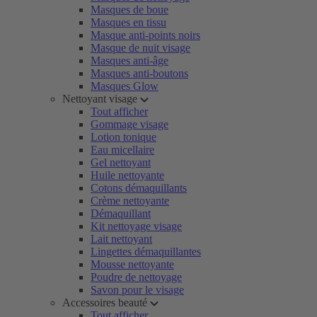
Masques de boue
Masques en tissu
Masque anti-points noirs
Masque de nuit visage
Masques anti-âge
Masques anti-boutons
Masques Glow
Nettoyant visage
Tout afficher
Gommage visage
Lotion tonique
Eau micellaire
Gel nettoyant
Huile nettoyante
Cotons démaquillants
Crème nettoyante
Démaquillant
Kit nettoyage visage
Lait nettoyant
Lingettes démaquillantes
Mousse nettoyante
Poudre de nettoyage
Savon pour le visage
Accessoires beauté
Tout afficher