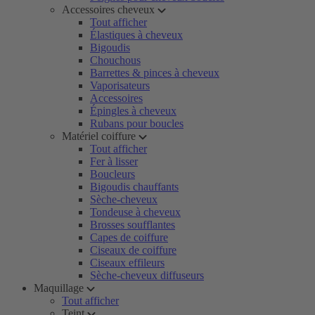
Accessoires cheveux
Tout afficher
Élastiques à cheveux
Bigoudis
Chouchous
Barrettes & pinces à cheveux
Vaporisateurs
Accessoires
Épingles à cheveux
Rubans pour boucles
Matériel coiffure
Tout afficher
Fer à lisser
Boucleurs
Bigoudis chauffants
Sèche-cheveux
Tondeuse à cheveux
Brosses soufflantes
Capes de coiffure
Ciseaux de coiffure
Ciseaux effileurs
Sèche-cheveux diffuseurs
Maquillage
Tout afficher
Teint