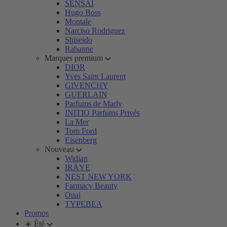
SENSAI
Hugo Boss
Montale
Narciso Rodriguez
Shiseido
Rabanne
Marques premium
DIOR
Yves Saint Laurent
GIVENCHY
GUERLAIN
Parfums de Marly
INITIO Parfums Privés
La Mer
Tom Ford
Eisenberg
Nouveau
Widian
IRÄYE
NEST NEW YORK
Farmacy Beauty
Ouai
TYPEBEA
Promos
☀️ Été