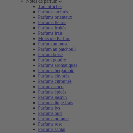
Notes de parfum
Tout afficher
Parfums ambrés
Parfums orientaux
Parfums fleuris
Parfums fruités
Parfums frais
Molécule Parfum
Parfum au musc
Parfum au patchouli
Parfum boisé
Parfum poudré
Parfums aromatiques
Parfums bergamote
Parfums chyprés
Parfums citronnés
Parfums coco
Parfums épicés
Parfums jasmin
Parfums linge frais
Parfums lys
Parfums oud
Parfums pomme
Parfums rose
Parfums santal