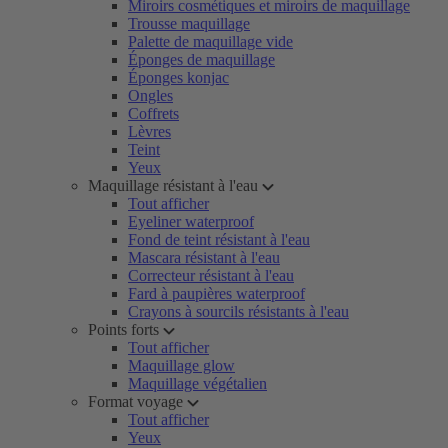
Miroirs cosmétiques et miroirs de maquillage
Trousse maquillage
Palette de maquillage vide
Éponges de maquillage
Éponges konjac
Ongles
Coffrets
Lèvres
Teint
Yeux
Maquillage résistant à l'eau
Tout afficher
Eyeliner waterproof
Fond de teint résistant à l'eau
Mascara résistant à l'eau
Correcteur résistant à l'eau
Fard à paupières waterproof
Crayons à sourcils résistants à l'eau
Points forts
Tout afficher
Maquillage glow
Maquillage végétalien
Format voyage
Tout afficher
Yeux