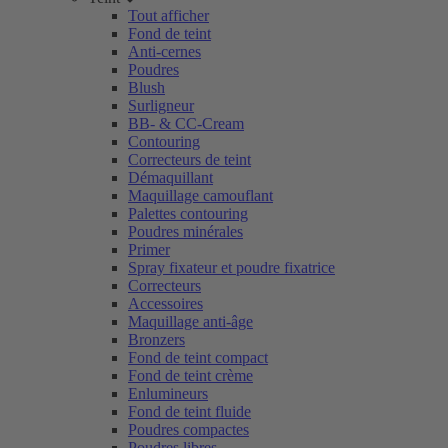
Tout afficher
Fond de teint
Anti-cernes
Poudres
Blush
Surligneur
BB- & CC-Cream
Contouring
Correcteurs de teint
Démaquillant
Maquillage camouflant
Palettes contouring
Poudres minérales
Primer
Spray fixateur et poudre fixatrice
Correcteurs
Accessoires
Maquillage anti-âge
Bronzers
Fond de teint compact
Fond de teint crème
Enlumineurs
Fond de teint fluide
Poudres compactes
Poudres libres