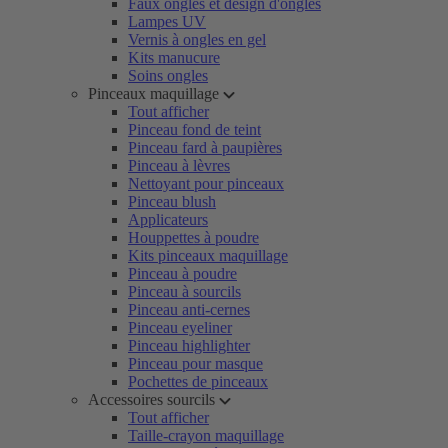
Faux ongles et design d'ongles
Lampes UV
Vernis à ongles en gel
Kits manucure
Soins ongles
Pinceaux maquillage
Tout afficher
Pinceau fond de teint
Pinceau fard à paupières
Pinceau à lèvres
Nettoyant pour pinceaux
Pinceau blush
Applicateurs
Houppettes à poudre
Kits pinceaux maquillage
Pinceau à poudre
Pinceau à sourcils
Pinceau anti-cernes
Pinceau eyeliner
Pinceau highlighter
Pinceau pour masque
Pochettes de pinceaux
Accessoires sourcils
Tout afficher
Taille-crayon maquillage