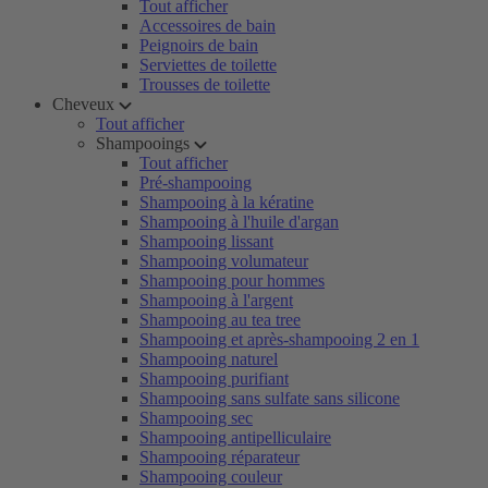
Tout afficher
Accessoires de bain
Peignoirs de bain
Serviettes de toilette
Trousses de toilette
Cheveux
Tout afficher
Shampooings
Tout afficher
Pré-shampooing
Shampooing à la kératine
Shampooing à l'huile d'argan
Shampooing lissant
Shampooing volumateur
Shampooing pour hommes
Shampooing à l'argent
Shampooing au tea tree
Shampooing et après-shampooing 2 en 1
Shampooing naturel
Shampooing purifiant
Shampooing sans sulfate sans silicone
Shampooing sec
Shampooing antipelliculaire
Shampooing réparateur
Shampooing couleur