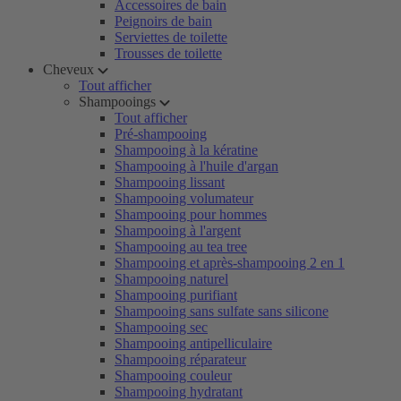
Accessoires de bain
Peignoirs de bain
Serviettes de toilette
Trousses de toilette
Cheveux
Tout afficher
Shampooings
Tout afficher
Pré-shampooing
Shampooing à la kératine
Shampooing à l'huile d'argan
Shampooing lissant
Shampooing volumateur
Shampooing pour hommes
Shampooing à l'argent
Shampooing au tea tree
Shampooing et après-shampooing 2 en 1
Shampooing naturel
Shampooing purifiant
Shampooing sans sulfate sans silicone
Shampooing sec
Shampooing antipelliculaire
Shampooing réparateur
Shampooing couleur
Shampooing hydratant