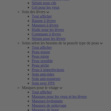
Sérum pour cils
Gel pour les yeux
Soin des lèvres
Tout afficher
Baume à lèvres
Masques à lèvres
Huile pour les lèvres
Gommage à lèvres
Sérum pour les lèvres
Soins selon les besoins de la peau/le type de peau
Tout afficher
Peau grasse
Peau mixte
Peau sensible
Peau sèche
Peau à imperfections
Soin anti-rides
Soin anti-rougeurs
Soin avec FPS
Masques pour le visage
Tout afficher
Masques pour les yeux et les lèvres
Masques hydratants
Masques de nettoyage
Masques de boue