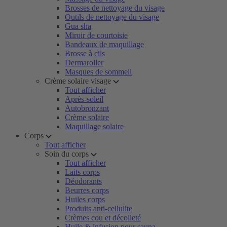
Brosses de nettoyage du visage
Outils de nettoyage du visage
Gua sha
Miroir de courtoisie
Bandeaux de maquillage
Brosse à cils
Dermaroller
Masques de sommeil
Crème solaire visage
Tout afficher
Après-soleil
Autobronzant
Crème solaire
Maquillage solaire
Corps
Tout afficher
Soin du corps
Tout afficher
Laits corps
Déodorants
Beurres corps
Huiles corps
Produits anti-cellulite
Crèmes cou et décolleté
Huile & infusion pour sauna