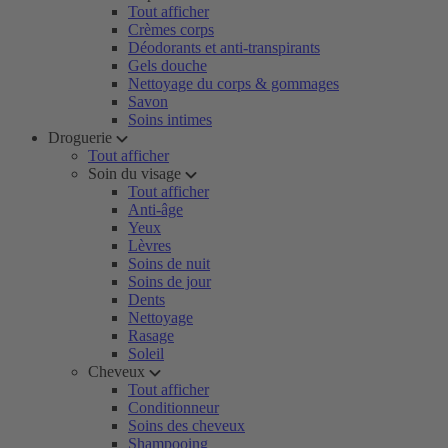
Tout afficher
Crèmes corps
Déodorants et anti-transpirants
Gels douche
Nettoyage du corps & gommages
Savon
Soins intimes
Droguerie
Tout afficher
Soin du visage
Tout afficher
Anti-âge
Yeux
Lèvres
Soins de nuit
Soins de jour
Dents
Nettoyage
Rasage
Soleil
Cheveux
Tout afficher
Conditionneur
Soins des cheveux
Shampooing