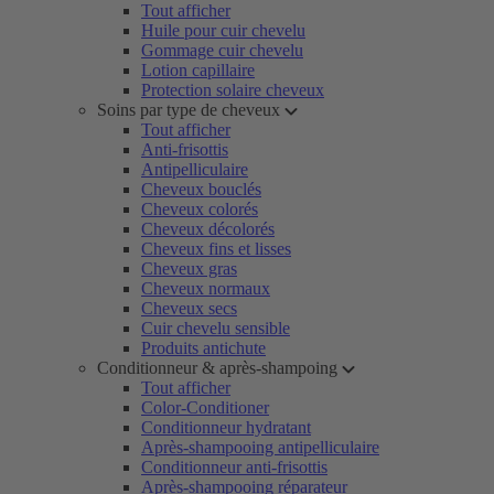
Tout afficher
Huile pour cuir chevelu
Gommage cuir chevelu
Lotion capillaire
Protection solaire cheveux
Soins par type de cheveux
Tout afficher
Anti-frisottis
Antipelliculaire
Cheveux bouclés
Cheveux colorés
Cheveux décolorés
Cheveux fins et lisses
Cheveux gras
Cheveux normaux
Cheveux secs
Cuir chevelu sensible
Produits antichute
Conditionneur & après-shampoing
Tout afficher
Color-Conditioner
Conditionneur hydratant
Après-shampooing antipelliculaire
Conditionneur anti-frisottis
Après-shampooing réparateur