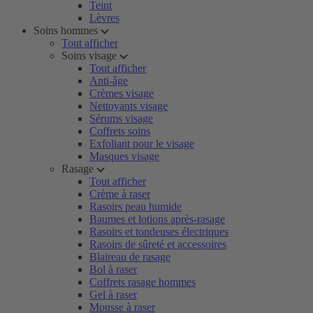
Teint
Lèvres
Soins hommes
Tout afficher
Soins visage
Tout afficher
Anti-âge
Crèmes visage
Nettoyants visage
Sérums visage
Coffrets soins
Exfoliant pour le visage
Masques visage
Rasage
Tout afficher
Crème à raser
Rasoirs peau humide
Baumes et lotions après-rasage
Rasoirs et tondeuses électriques
Rasoirs de sûreté et accessoires
Blaireau de rasage
Bol à raser
Coffrets rasage hommes
Gel à raser
Mousse à raser