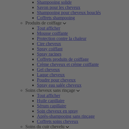
Shampooing solide
Savon pour les cheveux
Shampooing pour cheveux bouclés
Coffrets shampooing
Produits de coiffage
Tout afficher
Mousse coiffante
Protection contre la chaleur
Cire cheveux
Spray coiffant
Spray racines
Coffrets produits de coiffage
Crème cheveux et crème coiffante
Gel cheveux
Laque cheveux
Poudre pour cheveux
Spray eau salée cheveux
Soins cheveux sans rinçage
Tout afficher
Huile capillaire
Sérum capillaire
Soin cheveux en spray
Après-shampooing sans rinçage
Coffrets soins cheveux
Soins du cuir chevelu