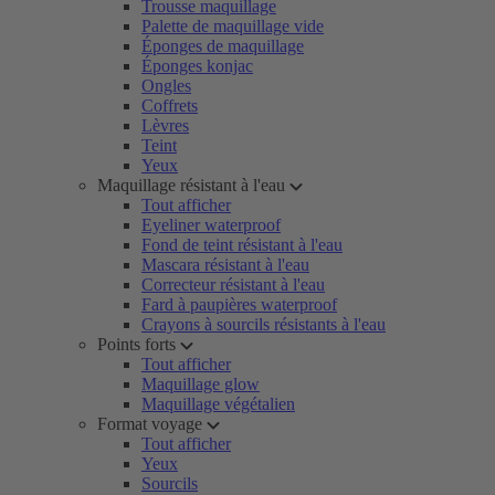
Trousse maquillage
Palette de maquillage vide
Éponges de maquillage
Éponges konjac
Ongles
Coffrets
Lèvres
Teint
Yeux
Maquillage résistant à l'eau
Tout afficher
Eyeliner waterproof
Fond de teint résistant à l'eau
Mascara résistant à l'eau
Correcteur résistant à l'eau
Fard à paupières waterproof
Crayons à sourcils résistants à l'eau
Points forts
Tout afficher
Maquillage glow
Maquillage végétalien
Format voyage
Tout afficher
Yeux
Sourcils