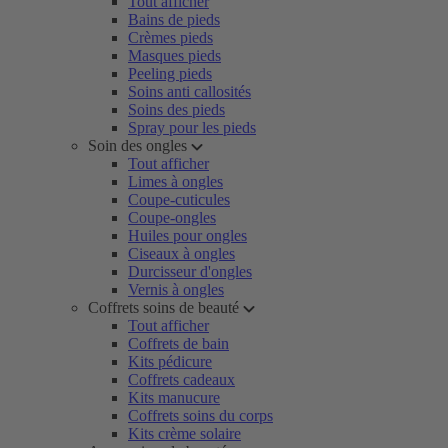
Tout afficher
Bains de pieds
Crèmes pieds
Masques pieds
Peeling pieds
Soins anti callosités
Soins des pieds
Spray pour les pieds
Soin des ongles
Tout afficher
Limes à ongles
Coupe-cuticules
Coupe-ongles
Huiles pour ongles
Ciseaux à ongles
Durcisseur d'ongles
Vernis à ongles
Coffrets soins de beauté
Tout afficher
Coffrets de bain
Kits pédicure
Coffrets cadeaux
Kits manucure
Coffrets soins du corps
Kits crème solaire