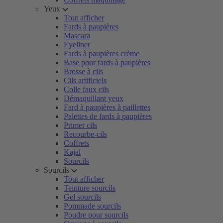
Yeux
Tout afficher
Fards à paupières
Mascara
Eyeliner
Fards à paupières crème
Base pour fards à paupières
Brosse à cils
Cils artificiels
Colle faux cils
Démaquillant yeux
Fard à paupières à paillettes
Palettes de fards à paupières
Primer cils
Recourbe-cils
Coffrets
Kajal
Sourcils
Sourcils
Tout afficher
Teinture sourcils
Gel sourcils
Pommade sourcils
Poudre pour sourcils