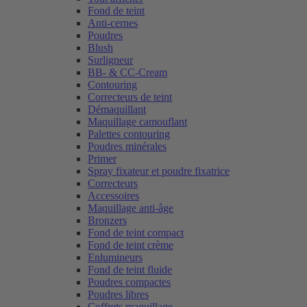
Fond de teint
Anti-cernes
Poudres
Blush
Surligneur
BB- & CC-Cream
Contouring
Correcteurs de teint
Démaquillant
Maquillage camouflant
Palettes contouring
Poudres minérales
Primer
Spray fixateur et poudre fixatrice
Correcteurs
Accessoires
Maquillage anti-âge
Bronzers
Fond de teint compact
Fond de teint crème
Enlumineurs
Fond de teint fluide
Poudres compactes
Poudres libres
Coffrets maquillage