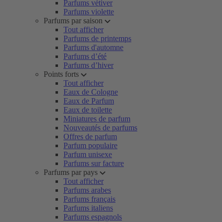
Parfums vétiver
Parfums violette
Parfums par saison
Tout afficher
Parfums de printemps
Parfums d'automne
Parfums d’été
Parfums d’hiver
Points forts
Tout afficher
Eaux de Cologne
Eaux de Parfum
Eaux de toilette
Miniatures de parfum
Nouveautés de parfums
Offres de parfum
Parfum populaire
Parfum unisexe
Parfums sur facture
Parfums par pays
Tout afficher
Parfums arabes
Parfums français
Parfums italiens
Parfums espagnols