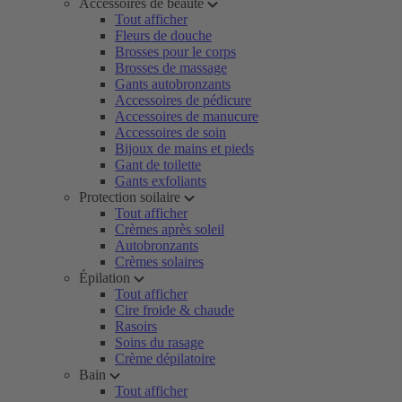
Accessoires de beauté
Tout afficher
Fleurs de douche
Brosses pour le corps
Brosses de massage
Gants autobronzants
Accessoires de pédicure
Accessoires de manucure
Accessoires de soin
Bijoux de mains et pieds
Gant de toilette
Gants exfoliants
Protection soilaire
Tout afficher
Crèmes après soleil
Autobronzants
Crèmes solaires
Épilation
Tout afficher
Cire froide & chaude
Rasoirs
Soins du rasage
Crème dépilatoire
Bain
Tout afficher