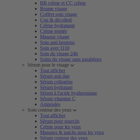
BB crème et CC crème
Brume visage
Coffret soin visage
Cou & décolleté
Crème hydratante
Crème teintée
Masque visage
Soin anti-boutons
Soin avec Q10
Soin du visage 24h
Soins du visage sans parabènes
Sérum pour le visage
Tout afficher
Sérum anti-âge
Sérum collagène
Sérum hydratant
Sérum à l'acide hyaluronique
Sérum vitamine C
Ampoules
Soin contour des yeux
Tout afficher
Sérum pour sourcils
Crème pour les yeux
Masques & patchs pour les yeux
Sérum contour des yeux