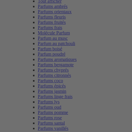
Tout afficher
Parfums ambrés
Parfums orientaux
Parfums fleuris
Parfums fruités
Parfums frais
Molécule Parfum
Parfum au musc
Parfum au patchouli
Parfum boisé
Parfum poudré
Parfums aromatiques
Parfums bergamote
Parfums chyprés
Parfums citronnés
Parfums coco
Parfums épicés
Parfums jasmin
Parfums linge frais
Parfums lys
Parfums oud
Parfums pomme
Parfums rose
Parfums santal
Parfums vanillés