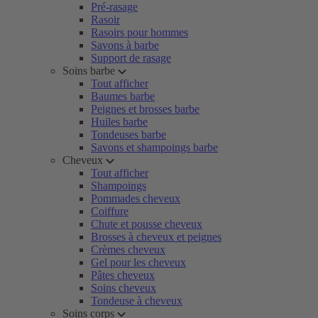
Pré-rasage
Rasoir
Rasoirs pour hommes
Savons à barbe
Support de rasage
Soins barbe
Tout afficher
Baumes barbe
Peignes et brosses barbe
Huiles barbe
Tondeuses barbe
Savons et shampoings barbe
Cheveux
Tout afficher
Shampoings
Pommades cheveux
Coiffure
Chute et pousse cheveux
Brosses à cheveux et peignes
Crèmes cheveux
Gel pour les cheveux
Pâtes cheveux
Soins cheveux
Tondeuse à cheveux
Soins corps