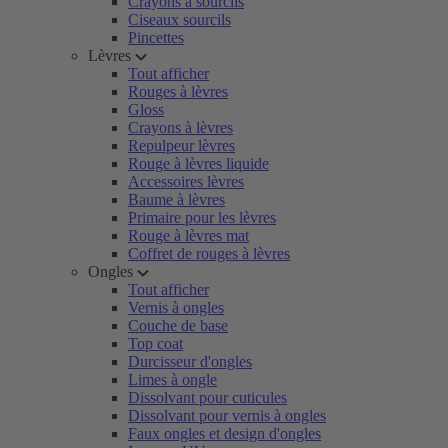
Crayons à sourcils
Ciseaux sourcils
Pincettes
Lèvres
Tout afficher
Rouges à lèvres
Gloss
Crayons à lèvres
Repulpeur lèvres
Rouge à lèvres liquide
Accessoires lèvres
Baume à lèvres
Primaire pour les lèvres
Rouge à lèvres mat
Coffret de rouges à lèvres
Ongles
Tout afficher
Vernis à ongles
Couche de base
Top coat
Durcisseur d'ongles
Limes à ongle
Dissolvant pour cuticules
Dissolvant pour vernis à ongles
Faux ongles et design d'ongles