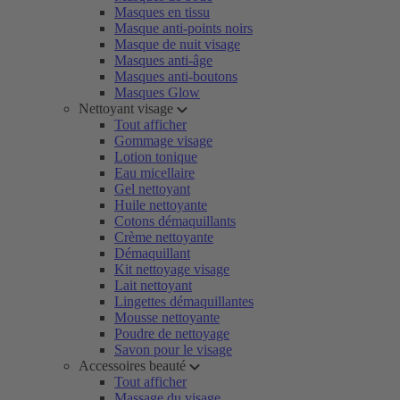
Masques en tissu
Masque anti-points noirs
Masque de nuit visage
Masques anti-âge
Masques anti-boutons
Masques Glow
Nettoyant visage
Tout afficher
Gommage visage
Lotion tonique
Eau micellaire
Gel nettoyant
Huile nettoyante
Cotons démaquillants
Crème nettoyante
Démaquillant
Kit nettoyage visage
Lait nettoyant
Lingettes démaquillantes
Mousse nettoyante
Poudre de nettoyage
Savon pour le visage
Accessoires beauté
Tout afficher
Massage du visage