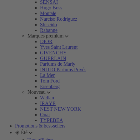
SENSAI
Hugo Boss
Montale
Narciso Rodriguez
Shiseido
Rabanne
Marques premium
DIOR
Yves Saint Laurent
GIVENCHY
GUERLAIN
Parfums de Marly
INITIO Parfums Privés
La Mer
Tom Ford
Eisenberg
Nouveau
Widian
IRÄYE
NEST NEW YORK
Ouai
TYPEBEA
Promotions & best-sellers
☀️ Été
Tout afficher