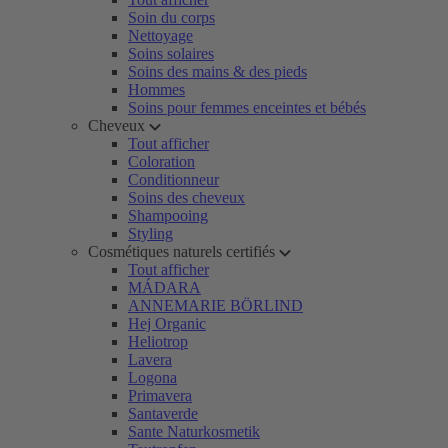
Soin du corps
Nettoyage
Soins solaires
Soins des mains & des pieds
Hommes
Soins pour femmes enceintes et bébés
Cheveux
Tout afficher
Coloration
Conditionneur
Soins des cheveux
Shampooing
Styling
Cosmétiques naturels certifiés
Tout afficher
MÁDARA
ANNEMARIE BÖRLIND
Hej Organic
Heliotrop
Lavera
Logona
Primavera
Santaverde
Sante Naturkosmetik