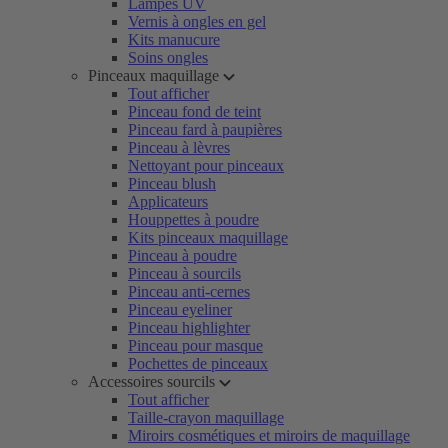
Lampes UV
Vernis à ongles en gel
Kits manucure
Soins ongles
Pinceaux maquillage
Tout afficher
Pinceau fond de teint
Pinceau fard à paupières
Pinceau à lèvres
Nettoyant pour pinceaux
Pinceau blush
Applicateurs
Houppettes à poudre
Kits pinceaux maquillage
Pinceau à poudre
Pinceau à sourcils
Pinceau anti-cernes
Pinceau eyeliner
Pinceau highlighter
Pinceau pour masque
Pochettes de pinceaux
Accessoires sourcils
Tout afficher
Taille-crayon maquillage
Miroirs cosmétiques et miroirs de maquillage