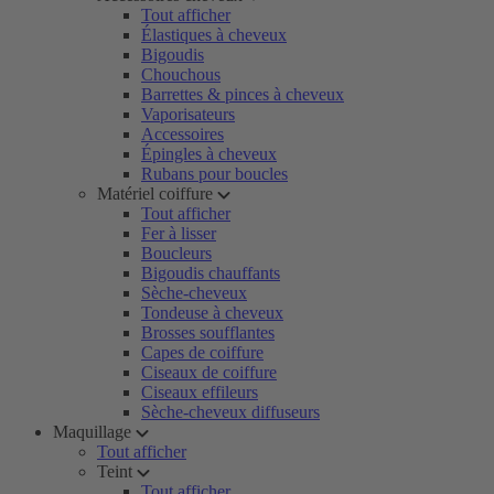
Tout afficher
Élastiques à cheveux
Bigoudis
Chouchous
Barrettes & pinces à cheveux
Vaporisateurs
Accessoires
Épingles à cheveux
Rubans pour boucles
Matériel coiffure
Tout afficher
Fer à lisser
Boucleurs
Bigoudis chauffants
Sèche-cheveux
Tondeuse à cheveux
Brosses soufflantes
Capes de coiffure
Ciseaux de coiffure
Ciseaux effileurs
Sèche-cheveux diffuseurs
Maquillage
Tout afficher
Teint
Tout afficher