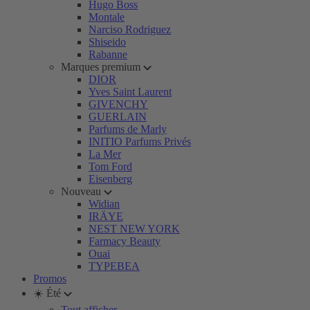
Hugo Boss
Montale
Narciso Rodriguez
Shiseido
Rabanne
Marques premium
DIOR
Yves Saint Laurent
GIVENCHY
GUERLAIN
Parfums de Marly
INITIO Parfums Privés
La Mer
Tom Ford
Eisenberg
Nouveau
Widian
IRÄYE
NEST NEW YORK
Farmacy Beauty
Ouai
TYPEBEA
Promos
☀️ Été
Tout afficher