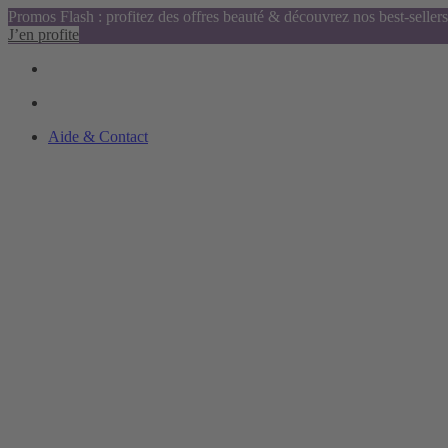
Promos Flash : profitez des offres beauté & découvrez nos best-sellers
J’en profite
Aide & Contact