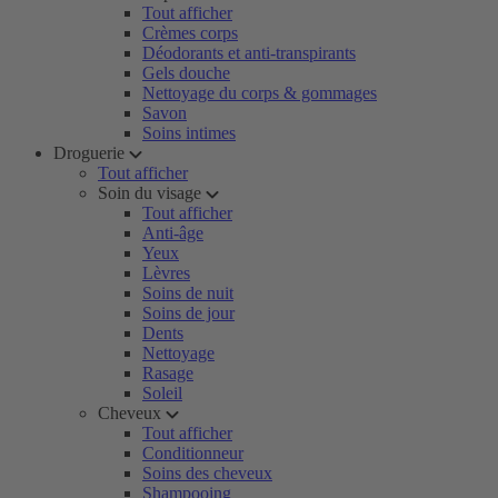
Tout afficher
Crèmes corps
Déodorants et anti-transpirants
Gels douche
Nettoyage du corps & gommages
Savon
Soins intimes
Droguerie
Tout afficher
Soin du visage
Tout afficher
Anti-âge
Yeux
Lèvres
Soins de nuit
Soins de jour
Dents
Nettoyage
Rasage
Soleil
Cheveux
Tout afficher
Conditionneur
Soins des cheveux
Shampooing