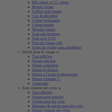
BB crème et CC crème
Brume visage
Coffret soin visage
Cou & décolleté
Crème hydratante
Crème teintée
Masque visage
Soin anti-boutons
Soin avec Q10
Soin du visage 24h
Soins du visage sans parabènes
Sérum pour le visage
Tout afficher
Sérum anti-âge
Sérum collagène
Sérum hydratant
Sérum à l'acide hyaluronique
Sérum vitamine C
Ampoules
Soin contour des yeux
Tout afficher
Sérum pour sourcils
Crème pour les yeux
Masques & patchs pour les yeux
Sérum contour des yeux