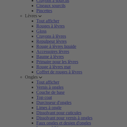
Crayons à sourcils
Ciseaux sourcils
Pincettes
Lèvres
Tout afficher
Rouges à lèvres
Gloss
Crayons à lèvres
Repulpeur lèvres
Rouge à lèvres liquide
Accessoires lèvres
Baume à lèvres
Primaire pour les lèvres
Rouge à lèvres mat
Coffret de rouges à lèvres
Ongles
Tout afficher
Vernis à ongles
Couche de base
Top coat
Durcisseur d'ongles
Limes à ongle
Dissolvant pour cuticules
Dissolvant pour vernis à ongles
Faux ongles et design d'ongles