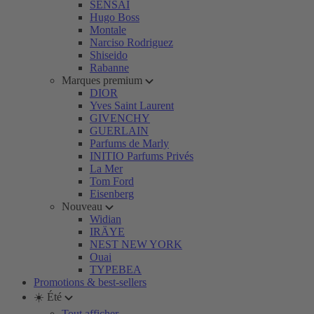
SENSAI
Hugo Boss
Montale
Narciso Rodriguez
Shiseido
Rabanne
Marques premium
DIOR
Yves Saint Laurent
GIVENCHY
GUERLAIN
Parfums de Marly
INITIO Parfums Privés
La Mer
Tom Ford
Eisenberg
Nouveau
Widian
IRÄYE
NEST NEW YORK
Ouai
TYPEBEA
Promotions & best-sellers
☀️ Été
Tout afficher