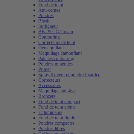
Fond de teint
Anti-cernes
Poudres
Blush
Surligneur
BB- & CC-Cream
Contouring
Correcteurs de teint
Démaquillant
Maquillage camouflant
Palettes contouring
Poudres minérales
Primer
Spray fixateur et poudre fixatrice
Correcteurs
Accessoires
Maquillage anti-âge
Bronzers
Fond de teint compact
Fond de teint crème
Enlumineurs
Fond de teint fluide
Poudres compactes
Poudres libres
Coffrets maquillage