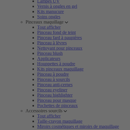
Lampes UV
Vernis à ongles en gel
Kits manucure
Soins ongles
Pinceaux maquillage
Tout afficher
Pinceau fond de teint
Pinceau fard à paupières
Pinceau à lèvres
Nettoyant pour pinceaux
Pinceau blush
Applicateurs
Houppettes à poudre
Kits pinceaux maquillage
Pinceau à poudre
Pinceau à sourcils
Pinceau anti-cernes
Pinceau eyeliner
Pinceau highlighter
Pinceau pour masque
Pochettes de pinceaux
Accessoires sourcils
Tout afficher
Taille-crayon maquillage
Miroirs cosmétiques et miroirs de maquillage