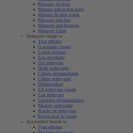
Masques en tissu
Masque anti-points noirs
Masque de nuit visage
Masques anti-âge
Masques anti-boutons
Masques Glow
Nettoyant visage
Tout afficher
Gommage visage
Lotion tonique
Eau micellaire
Gel nettoyant
Huile nettoyante
Cotons démaquillants
Crème nettoyante
Démaquillant
Kit nettoyage visage
Lait nettoyant
Lingettes démaquillantes
Mousse nettoyante
Poudre de nettoyage
Savon pour le visage
Accessoires beauté
Tout afficher
Massage du visage