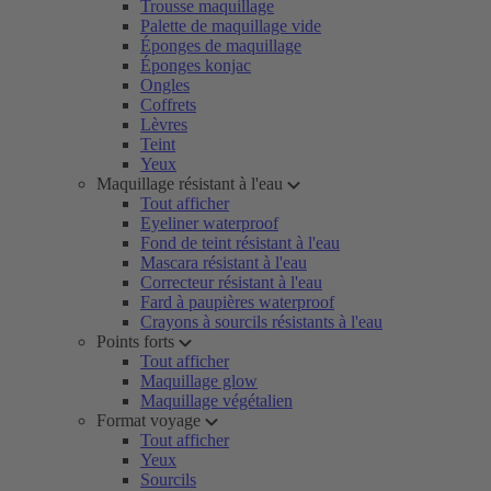
Trousse maquillage
Palette de maquillage vide
Éponges de maquillage
Éponges konjac
Ongles
Coffrets
Lèvres
Teint
Yeux
Maquillage résistant à l'eau
Tout afficher
Eyeliner waterproof
Fond de teint résistant à l'eau
Mascara résistant à l'eau
Correcteur résistant à l'eau
Fard à paupières waterproof
Crayons à sourcils résistants à l'eau
Points forts
Tout afficher
Maquillage glow
Maquillage végétalien
Format voyage
Tout afficher
Yeux
Sourcils