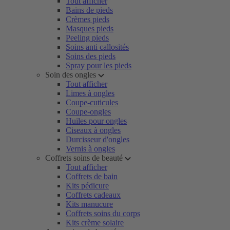
Tout afficher
Bains de pieds
Crèmes pieds
Masques pieds
Peeling pieds
Soins anti callosités
Soins des pieds
Spray pour les pieds
Soin des ongles
Tout afficher
Limes à ongles
Coupe-cuticules
Coupe-ongles
Huiles pour ongles
Ciseaux à ongles
Durcisseur d'ongles
Vernis à ongles
Coffrets soins de beauté
Tout afficher
Coffrets de bain
Kits pédicure
Coffrets cadeaux
Kits manucure
Coffrets soins du corps
Kits crème solaire