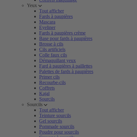
Yeux
Tout afficher
Fards à paupières
Mascara
Eyeliner
Fards à paupières crème
Base pour fards à paupières
Brosse à cils
Cils artificiels
Colle faux cils
Démaquillant yeux
Fard à paupières à paillettes
Palettes de fards à paupières
Primer cils
Recourbe-cils
Coffrets
Kajal
Sourcils
Sourcils
Tout afficher
Teinture sourcils
Gel sourcils
Pommade sourcils
Poudre pour sourcils