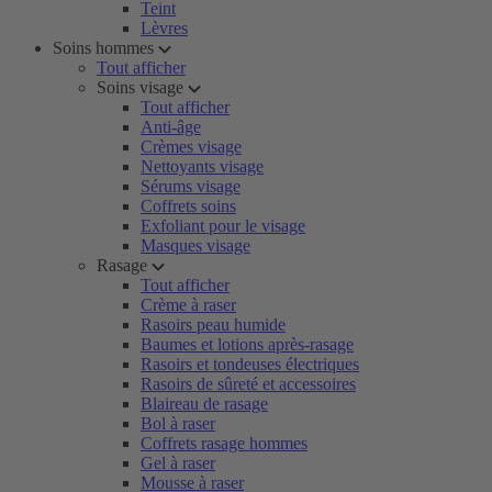
Teint
Lèvres
Soins hommes
Tout afficher
Soins visage
Tout afficher
Anti-âge
Crèmes visage
Nettoyants visage
Sérums visage
Coffrets soins
Exfoliant pour le visage
Masques visage
Rasage
Tout afficher
Crème à raser
Rasoirs peau humide
Baumes et lotions après-rasage
Rasoirs et tondeuses électriques
Rasoirs de sûreté et accessoires
Blaireau de rasage
Bol à raser
Coffrets rasage hommes
Gel à raser
Mousse à raser