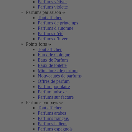
Parfums vétiver
Parfums violette
Parfums par saison
Tout afficher
Parfums de printemps
Parfums d'automne
Parfums d’été
Parfums d’hiver
Points forts
Tout afficher
Eaux de Cologne
Eaux de Parfum
Eaux de toilette
Miniatures de parfum
Nouveautés de parfums
Offres de parfum
Parfum populaire
Parfum unisexe
Parfums sur facture
Parfums par pays
Tout afficher
Parfums arabes
Parfums français
Parfums italiens
Parfums espagnols