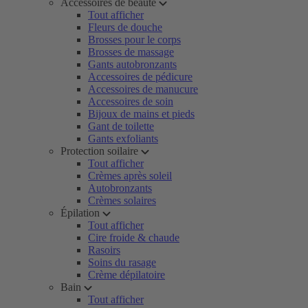
Accessoires de beauté
Tout afficher
Fleurs de douche
Brosses pour le corps
Brosses de massage
Gants autobronzants
Accessoires de pédicure
Accessoires de manucure
Accessoires de soin
Bijoux de mains et pieds
Gant de toilette
Gants exfoliants
Protection soilaire
Tout afficher
Crèmes après soleil
Autobronzants
Crèmes solaires
Épilation
Tout afficher
Cire froide & chaude
Rasoirs
Soins du rasage
Crème dépilatoire
Bain
Tout afficher