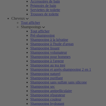
Accessoires de bain
Peignoirs de bain
Serviettes de toilette
Trousses de toilette
Cheveux
Tout afficher
Shampooings
Tout afficher
Pré-shampooing
Shampooing à la kératine
Shampooing à l'huile d'argan
Shampooing lissant
Shampooing volumateur
Shampooing pour hommes
Shampooing à l'argent
Shampooing au tea tree
Shampooing et après-shampooing 2 en 1
Shampooing naturel
Shampooing purifiant
Shampooing sans sulfate sans silicone
Shampooing sec
Shampooing antipelliculaire
Shampooing réparateur
Shampooing couleur
Shampooing hydratant