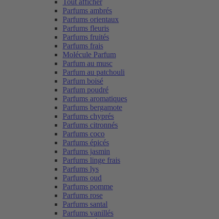
Tout afficher
Parfums ambrés
Parfums orientaux
Parfums fleuris
Parfums fruités
Parfums frais
Molécule Parfum
Parfum au musc
Parfum au patchouli
Parfum boisé
Parfum poudré
Parfums aromatiques
Parfums bergamote
Parfums chyprés
Parfums citronnés
Parfums coco
Parfums épicés
Parfums jasmin
Parfums linge frais
Parfums lys
Parfums oud
Parfums pomme
Parfums rose
Parfums santal
Parfums vanillés