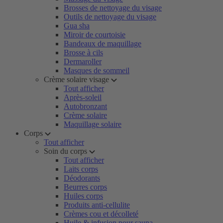
Brosses de nettoyage du visage
Outils de nettoyage du visage
Gua sha
Miroir de courtoisie
Bandeaux de maquillage
Brosse à cils
Dermaroller
Masques de sommeil
Crème solaire visage
Tout afficher
Après-soleil
Autobronzant
Crème solaire
Maquillage solaire
Corps
Tout afficher
Soin du corps
Tout afficher
Laits corps
Déodorants
Beurres corps
Huiles corps
Produits anti-cellulite
Crèmes cou et décolleté
Huile & infusion pour sauna