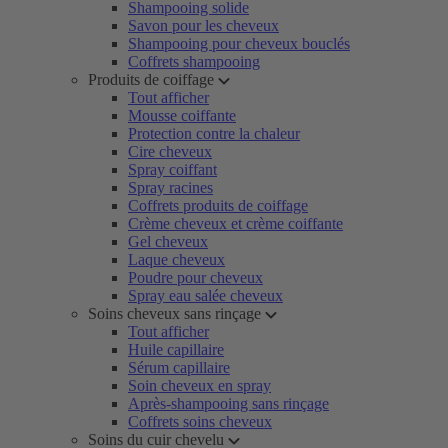
Shampooing solide
Savon pour les cheveux
Shampooing pour cheveux bouclés
Coffrets shampooing
Produits de coiffage
Tout afficher
Mousse coiffante
Protection contre la chaleur
Cire cheveux
Spray coiffant
Spray racines
Coffrets produits de coiffage
Crème cheveux et crème coiffante
Gel cheveux
Laque cheveux
Poudre pour cheveux
Spray eau salée cheveux
Soins cheveux sans rinçage
Tout afficher
Huile capillaire
Sérum capillaire
Soin cheveux en spray
Après-shampooing sans rinçage
Coffrets soins cheveux
Soins du cuir chevelu