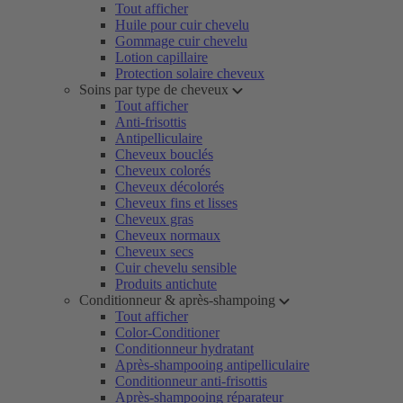
Tout afficher
Huile pour cuir chevelu
Gommage cuir chevelu
Lotion capillaire
Protection solaire cheveux
Soins par type de cheveux
Tout afficher
Anti-frisottis
Antipelliculaire
Cheveux bouclés
Cheveux colorés
Cheveux décolorés
Cheveux fins et lisses
Cheveux gras
Cheveux normaux
Cheveux secs
Cuir chevelu sensible
Produits antichute
Conditionneur & après-shampoing
Tout afficher
Color-Conditioner
Conditionneur hydratant
Après-shampooing antipelliculaire
Conditionneur anti-frisottis
Après-shampooing réparateur