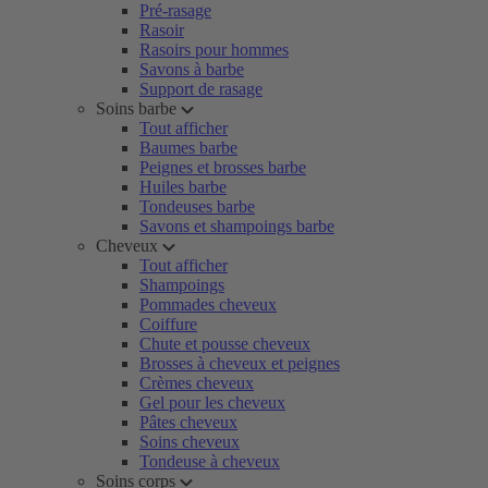
Pré-rasage
Rasoir
Rasoirs pour hommes
Savons à barbe
Support de rasage
Soins barbe
Tout afficher
Baumes barbe
Peignes et brosses barbe
Huiles barbe
Tondeuses barbe
Savons et shampoings barbe
Cheveux
Tout afficher
Shampoings
Pommades cheveux
Coiffure
Chute et pousse cheveux
Brosses à cheveux et peignes
Crèmes cheveux
Gel pour les cheveux
Pâtes cheveux
Soins cheveux
Tondeuse à cheveux
Soins corps