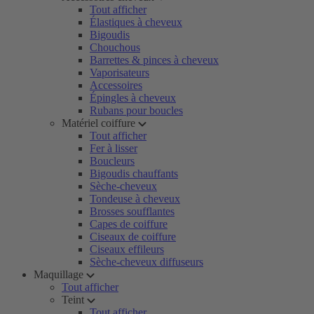
Tout afficher
Élastiques à cheveux
Bigoudis
Chouchous
Barrettes & pinces à cheveux
Vaporisateurs
Accessoires
Épingles à cheveux
Rubans pour boucles
Matériel coiffure
Tout afficher
Fer à lisser
Boucleurs
Bigoudis chauffants
Sèche-cheveux
Tondeuse à cheveux
Brosses soufflantes
Capes de coiffure
Ciseaux de coiffure
Ciseaux effileurs
Sèche-cheveux diffuseurs
Maquillage
Tout afficher
Teint
Tout afficher