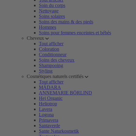
Soin du corps
Nettoyage
Soins solaires
Soins des mains & des pieds
Hommes
Soins pour femmes enceintes et bébés
Cheveux
Tout afficher
Coloration
Conditionneur
Soins des cheveux
Shampooing
Styling
Cosmétiques naturels certifiés
Tout afficher
MÁDARA
ANNEMARIE BÖRLIND
Hej Organic
Heliotrop
Lavera
Logona
Primavera
Santaverde
Sante Naturkosmetik