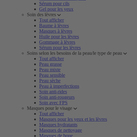
Sérum pour cils
Gel pour les yeux
Soin des lèvres
Tout afficher
Baume à lèvres
Masques à lèvres
Huile pour les lèvres
Gommage à lèvres
Sérum pour les lèvres
Soins selon les besoins de la peau/le type de peau
Tout afficher
Peau grasse
Peau mixte
Peau sensible
Peau sèche
Peau à imperfections
Soin anti-rides
Soin anti-rougeurs
Soin avec FPS
Masques pour le visage
Tout afficher
Masques pour les yeux et les lèvres
Masques hydratants
Masques de nettoyage
Masques de boue