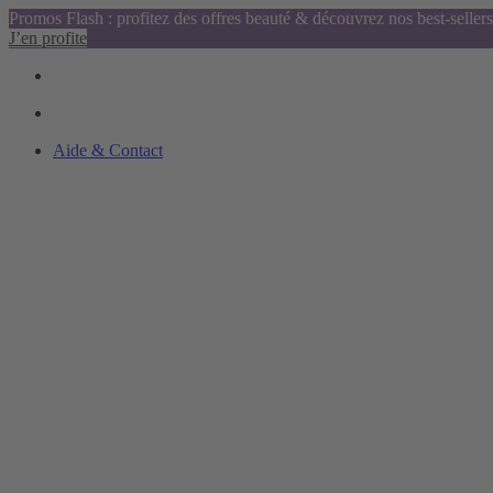
Promos Flash : profitez des offres beauté & découvrez nos best-sellers
J’en profite
Aide & Contact