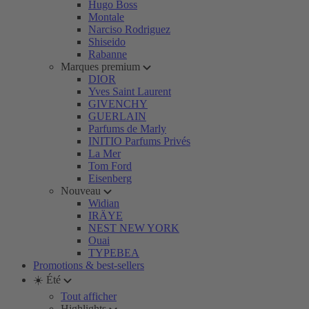
Hugo Boss
Montale
Narciso Rodriguez
Shiseido
Rabanne
Marques premium
DIOR
Yves Saint Laurent
GIVENCHY
GUERLAIN
Parfums de Marly
INITIO Parfums Privés
La Mer
Tom Ford
Eisenberg
Nouveau
Widian
IRÄYE
NEST NEW YORK
Ouai
TYPEBEA
Promotions & best-sellers
☀️ Été
Tout afficher
Highlights