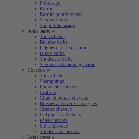
Pré-rasage
Rasoir
Rasoirs pour hommes
Savons à barbe
Support de rasage
Soins barbe
Tout afficher
Baumes barbe
Peignes et brosses barbe
Huiles barbe
Tondeuses barbe
Savons et shampoings barbe
Cheveux
Tout afficher
Shampoings
Pommades cheveux
Coiffure
Chute et pousse cheveux
Brosses à cheveux et peignes
Crèmes cheveux
Gel pour les cheveux
Pâtes cheveux
Soins cheveux
Tondeuse à cheveux
Soins corps