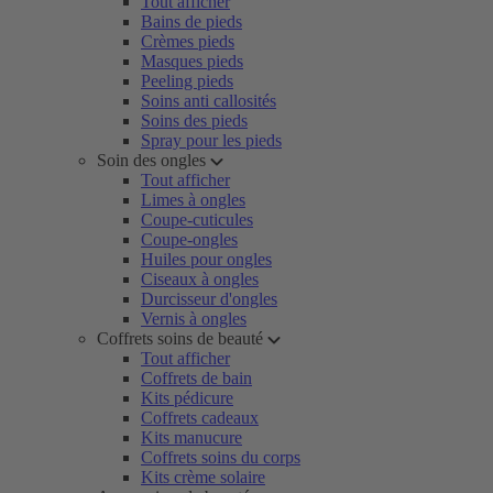
Tout afficher
Bains de pieds
Crèmes pieds
Masques pieds
Peeling pieds
Soins anti callosités
Soins des pieds
Spray pour les pieds
Soin des ongles
Tout afficher
Limes à ongles
Coupe-cuticules
Coupe-ongles
Huiles pour ongles
Ciseaux à ongles
Durcisseur d'ongles
Vernis à ongles
Coffrets soins de beauté
Tout afficher
Coffrets de bain
Kits pédicure
Coffrets cadeaux
Kits manucure
Coffrets soins du corps
Kits crème solaire