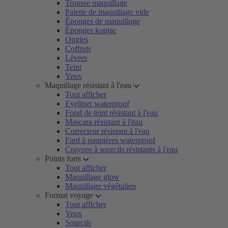
Trousse maquillage
Palette de maquillage vide
Éponges de maquillage
Éponges konjac
Ongles
Coffrets
Lèvres
Teint
Yeux
Maquillage résistant à l'eau
Tout afficher
Eyeliner waterproof
Fond de teint résistant à l'eau
Mascara résistant à l'eau
Correcteur résistant à l'eau
Fard à paupières waterproof
Crayons à sourcils résistants à l'eau
Points forts
Tout afficher
Maquillage glow
Maquillage végétalien
Format voyage
Tout afficher
Yeux
Sourcils