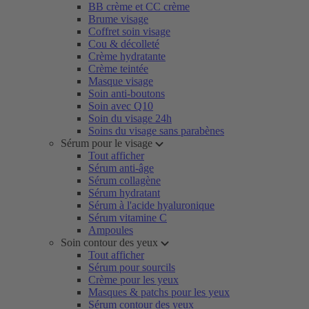
BB crème et CC crème
Brume visage
Coffret soin visage
Cou & décolleté
Crème hydratante
Crème teintée
Masque visage
Soin anti-boutons
Soin avec Q10
Soin du visage 24h
Soins du visage sans parabènes
Sérum pour le visage
Tout afficher
Sérum anti-âge
Sérum collagène
Sérum hydratant
Sérum à l'acide hyaluronique
Sérum vitamine C
Ampoules
Soin contour des yeux
Tout afficher
Sérum pour sourcils
Crème pour les yeux
Masques & patchs pour les yeux
Sérum contour des yeux