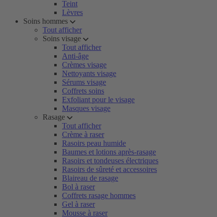
Teint
Lèvres
Soins hommes
Tout afficher
Soins visage
Tout afficher
Anti-âge
Crèmes visage
Nettoyants visage
Sérums visage
Coffrets soins
Exfoliant pour le visage
Masques visage
Rasage
Tout afficher
Crème à raser
Rasoirs peau humide
Baumes et lotions après-rasage
Rasoirs et tondeuses électriques
Rasoirs de sûreté et accessoires
Blaireau de rasage
Bol à raser
Coffrets rasage hommes
Gel à raser
Mousse à raser