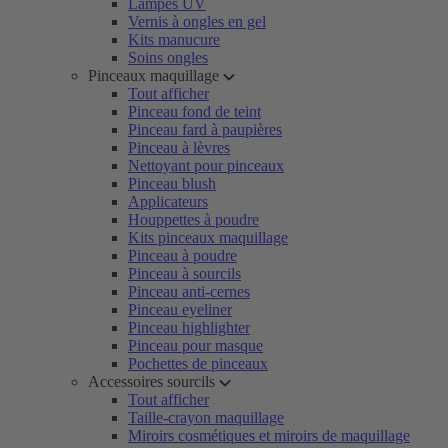
Lampes UV
Vernis à ongles en gel
Kits manucure
Soins ongles
Pinceaux maquillage
Tout afficher
Pinceau fond de teint
Pinceau fard à paupières
Pinceau à lèvres
Nettoyant pour pinceaux
Pinceau blush
Applicateurs
Houppettes à poudre
Kits pinceaux maquillage
Pinceau à poudre
Pinceau à sourcils
Pinceau anti-cernes
Pinceau eyeliner
Pinceau highlighter
Pinceau pour masque
Pochettes de pinceaux
Accessoires sourcils
Tout afficher
Taille-crayon maquillage
Miroirs cosmétiques et miroirs de maquillage