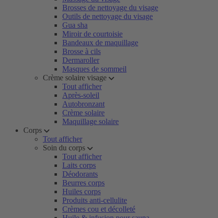
Brosses de nettoyage du visage
Outils de nettoyage du visage
Gua sha
Miroir de courtoisie
Bandeaux de maquillage
Brosse à cils
Dermaroller
Masques de sommeil
Crème solaire visage
Tout afficher
Après-soleil
Autobronzant
Crème solaire
Maquillage solaire
Corps
Tout afficher
Soin du corps
Tout afficher
Laits corps
Déodorants
Beurres corps
Huiles corps
Produits anti-cellulite
Crèmes cou et décolleté
Huile & infusion pour sauna