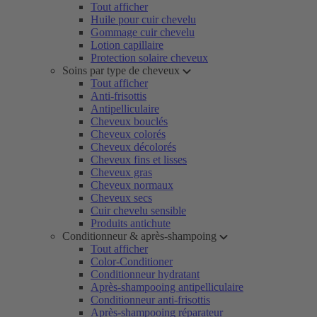
Tout afficher
Huile pour cuir chevelu
Gommage cuir chevelu
Lotion capillaire
Protection solaire cheveux
Soins par type de cheveux
Tout afficher
Anti-frisottis
Antipelliculaire
Cheveux bouclés
Cheveux colorés
Cheveux décolorés
Cheveux fins et lisses
Cheveux gras
Cheveux normaux
Cheveux secs
Cuir chevelu sensible
Produits antichute
Conditionneur & après-shampoing
Tout afficher
Color-Conditioner
Conditionneur hydratant
Après-shampooing antipelliculaire
Conditionneur anti-frisottis
Après-shampooing réparateur