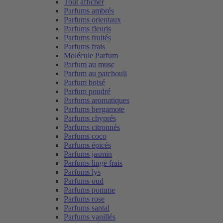
Tout afficher
Parfums ambrés
Parfums orientaux
Parfums fleuris
Parfums fruités
Parfums frais
Molécule Parfum
Parfum au musc
Parfum au patchouli
Parfum boisé
Parfum poudré
Parfums aromatiques
Parfums bergamote
Parfums chyprés
Parfums citronnés
Parfums coco
Parfums épicés
Parfums jasmin
Parfums linge frais
Parfums lys
Parfums oud
Parfums pomme
Parfums rose
Parfums santal
Parfums vanillés