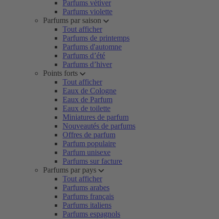
Parfums vétiver
Parfums violette
Parfums par saison
Tout afficher
Parfums de printemps
Parfums d'automne
Parfums d’été
Parfums d’hiver
Points forts
Tout afficher
Eaux de Cologne
Eaux de Parfum
Eaux de toilette
Miniatures de parfum
Nouveautés de parfums
Offres de parfum
Parfum populaire
Parfum unisexe
Parfums sur facture
Parfums par pays
Tout afficher
Parfums arabes
Parfums français
Parfums italiens
Parfums espagnols