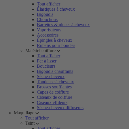
Tout afficher
Élastiques à cheveux
Bigoudis
Chouchous
Barrettes & pinces à cheveux
Vaporisateurs
Accessoires
Épingles à cheveux
Rubans pour boucles
Matériel coiffure
Tout afficher
Fer à lisser
Boucleurs
Bigoudis chauffants
Sèche-cheveux
Tondeuse à cheveux
Brosses soufflantes
Capes de coiffure
Ciseaux de coiffure
Ciseaux effileurs
Sèche-cheveux diffuseurs
Maquillage
Tout afficher
Teint
Tout afficher