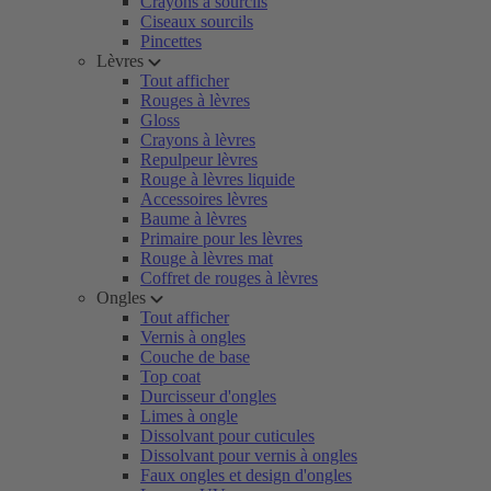
Crayons à sourcils
Ciseaux sourcils
Pincettes
Lèvres
Tout afficher
Rouges à lèvres
Gloss
Crayons à lèvres
Repulpeur lèvres
Rouge à lèvres liquide
Accessoires lèvres
Baume à lèvres
Primaire pour les lèvres
Rouge à lèvres mat
Coffret de rouges à lèvres
Ongles
Tout afficher
Vernis à ongles
Couche de base
Top coat
Durcisseur d'ongles
Limes à ongle
Dissolvant pour cuticules
Dissolvant pour vernis à ongles
Faux ongles et design d'ongles