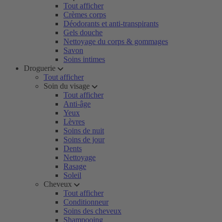
Tout afficher
Crèmes corps
Déodorants et anti-transpirants
Gels douche
Nettoyage du corps & gommages
Savon
Soins intimes
Droguerie
Tout afficher
Soin du visage
Tout afficher
Anti-âge
Yeux
Lèvres
Soins de nuit
Soins de jour
Dents
Nettoyage
Rasage
Soleil
Cheveux
Tout afficher
Conditionneur
Soins des cheveux
Shampooing