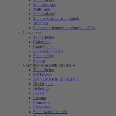
Soin du corps
Nettoyage
Soins solaires
Soins des mains & des pieds
Hommes
Soins pour femmes enceintes et bébés
Cheveux
Tout afficher
Coloration
Conditionneur
Soins des cheveux
Shampooing
Styling
Cosmétiques naturels certifiés
Tout afficher
MÁDARA
ANNEMARIE BÖRLIND
Hej Organic
Heliotrop
Lavera
Logona
Primavera
Santaverde
Sante Naturkosmetik