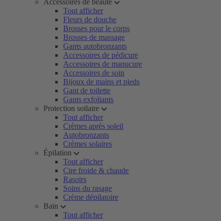
Accessoires de beauté
Tout afficher
Fleurs de douche
Brosses pour le corps
Brosses de massage
Gants autobronzants
Accessoires de pédicure
Accessoires de manucure
Accessoires de soin
Bijoux de mains et pieds
Gant de toilette
Gants exfoliants
Protection soilaire
Tout afficher
Crèmes après soleil
Autobronzants
Crèmes solaires
Épilation
Tout afficher
Cire froide & chaude
Rasoirs
Soins du rasage
Crème dépilatoire
Bain
Tout afficher