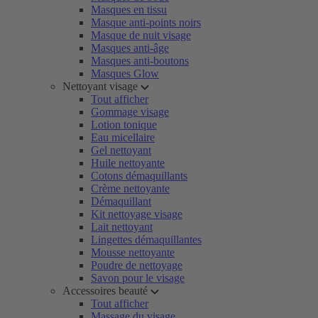
Masques en tissu
Masque anti-points noirs
Masque de nuit visage
Masques anti-âge
Masques anti-boutons
Masques Glow
Nettoyant visage
Tout afficher
Gommage visage
Lotion tonique
Eau micellaire
Gel nettoyant
Huile nettoyante
Cotons démaquillants
Crème nettoyante
Démaquillant
Kit nettoyage visage
Lait nettoyant
Lingettes démaquillantes
Mousse nettoyante
Poudre de nettoyage
Savon pour le visage
Accessoires beauté
Tout afficher
Massage du visage