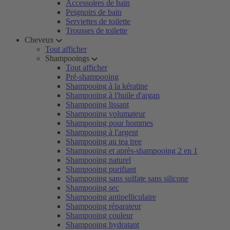
Accessoires de bain
Peignoirs de bain
Serviettes de toilette
Trousses de toilette
Cheveux
Tout afficher
Shampooings
Tout afficher
Pré-shampooing
Shampooing à la kératine
Shampooing à l'huile d'argan
Shampooing lissant
Shampooing volumateur
Shampooing pour hommes
Shampooing à l'argent
Shampooing au tea tree
Shampooing et après-shampooing 2 en 1
Shampooing naturel
Shampooing purifiant
Shampooing sans sulfate sans silicone
Shampooing sec
Shampooing antipelliculaire
Shampooing réparateur
Shampooing couleur
Shampooing hydratant