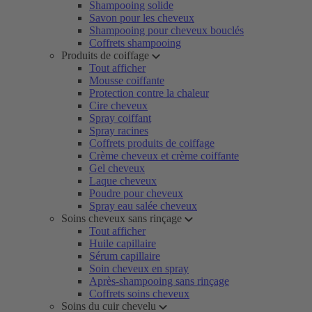
Shampooing solide
Savon pour les cheveux
Shampooing pour cheveux bouclés
Coffrets shampooing
Produits de coiffage
Tout afficher
Mousse coiffante
Protection contre la chaleur
Cire cheveux
Spray coiffant
Spray racines
Coffrets produits de coiffage
Crème cheveux et crème coiffante
Gel cheveux
Laque cheveux
Poudre pour cheveux
Spray eau salée cheveux
Soins cheveux sans rinçage
Tout afficher
Huile capillaire
Sérum capillaire
Soin cheveux en spray
Après-shampooing sans rinçage
Coffrets soins cheveux
Soins du cuir chevelu