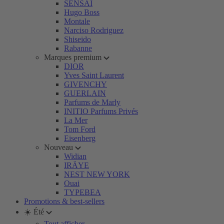
SENSAI
Hugo Boss
Montale
Narciso Rodriguez
Shiseido
Rabanne
Marques premium
DIOR
Yves Saint Laurent
GIVENCHY
GUERLAIN
Parfums de Marly
INITIO Parfums Privés
La Mer
Tom Ford
Eisenberg
Nouveau
Widian
IRÄYE
NEST NEW YORK
Ouai
TYPEBEA
Promotions & best-sellers
☀️ Été
Tout afficher