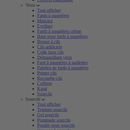
Yeux
Tout afficher
Fards à paupières
Mascara
Eyeliner
Fards à paupières crème
Base pour fards à paupières
Brosse à cils
Cils artificiels
Colle faux cils
Démaquillant yeux
Fard à paupières à paillettes
Palettes de fards à paupières
Primer cils
Recourbe-cils
Coffrets
Kajal
Sourcils
Sourcils
Tout afficher
Teinture sourcils
Gel sourcils
Pommade sourcils
Poudre pour sourcils