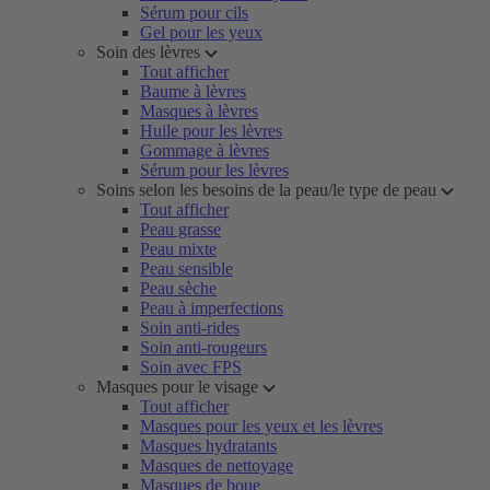
Sérum pour cils
Gel pour les yeux
Soin des lèvres
Tout afficher
Baume à lèvres
Masques à lèvres
Huile pour les lèvres
Gommage à lèvres
Sérum pour les lèvres
Soins selon les besoins de la peau/le type de peau
Tout afficher
Peau grasse
Peau mixte
Peau sensible
Peau sèche
Peau à imperfections
Soin anti-rides
Soin anti-rougeurs
Soin avec FPS
Masques pour le visage
Tout afficher
Masques pour les yeux et les lèvres
Masques hydratants
Masques de nettoyage
Masques de boue