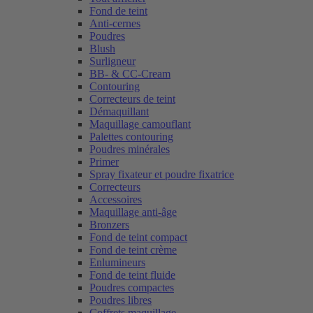
Fond de teint
Anti-cernes
Poudres
Blush
Surligneur
BB- & CC-Cream
Contouring
Correcteurs de teint
Démaquillant
Maquillage camouflant
Palettes contouring
Poudres minérales
Primer
Spray fixateur et poudre fixatrice
Correcteurs
Accessoires
Maquillage anti-âge
Bronzers
Fond de teint compact
Fond de teint crème
Enlumineurs
Fond de teint fluide
Poudres compactes
Poudres libres
Coffrets maquillage