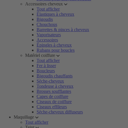
Accessoires cheveux
Tout afficher
Élastiques à cheveux
Bigoudis
Chouchous
Barrettes & pinces à cheveux
Vaporisateurs
Accessoires
Épingles à cheveux
Rubans pour boucles
Matériel coiffure
Tout afficher
Fer à lisser
Boucleurs
Bigoudis chauffants
Sèche-cheveux
Tondeuse à cheveux
Brosses soufflantes
Capes de coiffure
Ciseaux de coiffure
Ciseaux effileurs
Sèche-cheveux diffuseurs
Maquillage
Tout afficher
Teint