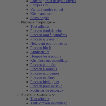
Faux ongles et design d'ongles
Lampes UV
Vernis à ongles en gel
Kits manucure
Soins ongles
Pinceaux maquillage
Tout afficher
Pinceau fond de teint
Pinceau fard à paupières
Pinceau à lèvres
Nettoyant pour pinceaux
Pinceau blush
Applicateurs
Houppettes à poudre
Kits pinceaux maquillage
Pinceau à poudre
Pinceau à sourcils
Pinceau anti-cernes
Pinceau eyeliner
Pinceau highlighter
Pinceau pour masque
Pochettes de pinceaux
Accessoires sourcils
Tout afficher
Taille-crayon maquillage