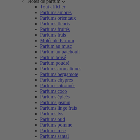
Notes de parfum
Tout afficher
Parfums ambrés
Parfums orientaux
Parfums fleuris
Parfums fruités
Parfums frais
Molécule Parfum
Parfum au musc
Parfum au patchouli
Parfum boisé
Parfum poudré
Parfums aromatiques
Parfums bergamote
Parfums chyprés
Parfums citronnés
Parfums coco
Parfums épicés
Parfums jasmin
Parfums linge frais
Parfums lys
Parfums oud
Parfums pomme
Parfums rose
Parfums santal