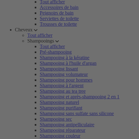
Tout afficher
Accessoires de bain
Peignoirs de bain
Serviettes de toilette
Trousses de toilette
Cheveux
Tout afficher
Shampooings
Tout afficher
Pré-shampooing
Shampooing à la kératine
Shampooing à l'huile d'argan
Shampooing lissant
Shampooing volumateur
Shampooing pour hommes
Shampooing à l'argent
Shampooing au tea tree
Shampooing et après-shampooing 2 en 1
Shampooing naturel
Shampooing purifiant
Shampooing sans sulfate sans silicone
Shampooing sec
Shampooing antipelliculaire
Shampooing réparateur
Shampooing couleur