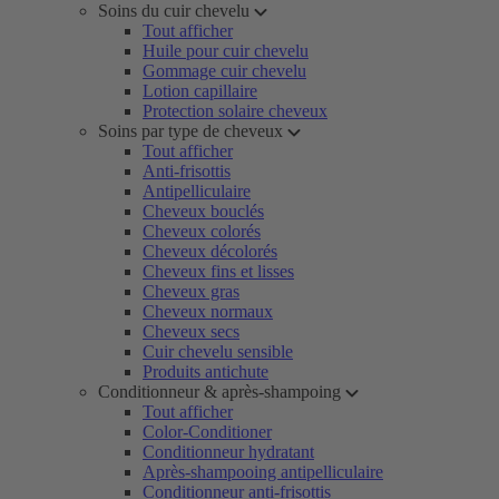
Soins du cuir chevelu
Tout afficher
Huile pour cuir chevelu
Gommage cuir chevelu
Lotion capillaire
Protection solaire cheveux
Soins par type de cheveux
Tout afficher
Anti-frisottis
Antipelliculaire
Cheveux bouclés
Cheveux colorés
Cheveux décolorés
Cheveux fins et lisses
Cheveux gras
Cheveux normaux
Cheveux secs
Cuir chevelu sensible
Produits antichute
Conditionneur & après-shampoing
Tout afficher
Color-Conditioner
Conditionneur hydratant
Après-shampooing antipelliculaire
Conditionneur anti-frisottis