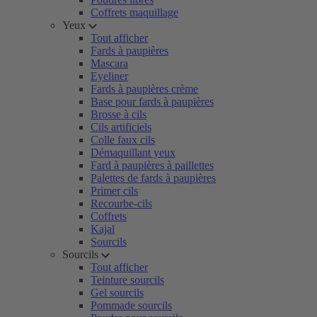
Coffrets maquillage
Yeux
Tout afficher
Fards à paupières
Mascara
Eyeliner
Fards à paupières crème
Base pour fards à paupières
Brosse à cils
Cils artificiels
Colle faux cils
Démaquillant yeux
Fard à paupières à paillettes
Palettes de fards à paupières
Primer cils
Recourbe-cils
Coffrets
Kajal
Sourcils
Sourcils
Tout afficher
Teinture sourcils
Gel sourcils
Pommade sourcils