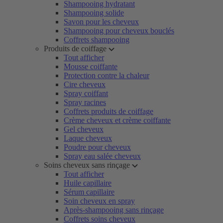
Shampooing hydratant
Shampooing solide
Savon pour les cheveux
Shampooing pour cheveux bouclés
Coffrets shampooing
Produits de coiffage
Tout afficher
Mousse coiffante
Protection contre la chaleur
Cire cheveux
Spray coiffant
Spray racines
Coffrets produits de coiffage
Crème cheveux et crème coiffante
Gel cheveux
Laque cheveux
Poudre pour cheveux
Spray eau salée cheveux
Soins cheveux sans rinçage
Tout afficher
Huile capillaire
Sérum capillaire
Soin cheveux en spray
Après-shampooing sans rinçage
Coffrets soins cheveux