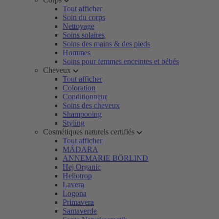
Tout afficher
Soin du corps
Nettoyage
Soins solaires
Soins des mains & des pieds
Hommes
Soins pour femmes enceintes et bébés
Cheveux
Tout afficher
Coloration
Conditionneur
Soins des cheveux
Shampooing
Styling
Cosmétiques naturels certifiés
Tout afficher
MÁDARA
ANNEMARIE BÖRLIND
Hej Organic
Heliotrop
Lavera
Logona
Primavera
Santaverde