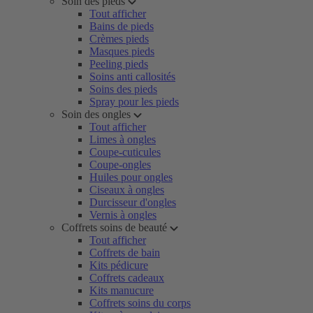
Soin des pieds
Tout afficher
Bains de pieds
Crèmes pieds
Masques pieds
Peeling pieds
Soins anti callosités
Soins des pieds
Spray pour les pieds
Soin des ongles
Tout afficher
Limes à ongles
Coupe-cuticules
Coupe-ongles
Huiles pour ongles
Ciseaux à ongles
Durcisseur d'ongles
Vernis à ongles
Coffrets soins de beauté
Tout afficher
Coffrets de bain
Kits pédicure
Coffrets cadeaux
Kits manucure
Coffrets soins du corps