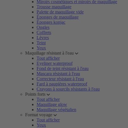
Miroirs cosmétiques et miroirs de maquillage
Trousse maquillage
Palette de maquillage vide
Éponges de maquillage
Éponges konjac
Ongles
Coffrets
Lèvres
Teint
Yeux
Maquillage résistant à l'eau
Tout afficher
Eyeliner waterproof
Fond de teint résistant à l'eau
Mascara résistant à l'eau
Correcteur résistant à l'eau
Fard à paupières waterproof
Crayons à sourcils résistants à l'eau
Points forts
Tout afficher
Maquillage glow
Maquillage végétalien
Format voyage
Tout afficher
Yeux