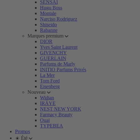
SENSAI
Hugo Boss
Montale
Narciso Rodriguez
Shiseido
Rabanne
Marques premium
DIOR
Yves Saint Laurent
GIVENCHY
GUERLAIN
Parfums de Marly
INITIO Parfums Privés
La Mer
Tom Ford
Eisenberg
Nouveau
Widian
IRÄYE
NEST NEW YORK
Farmacy Beauty
Ouai
TYPEBEA
Promos
☀️ Été