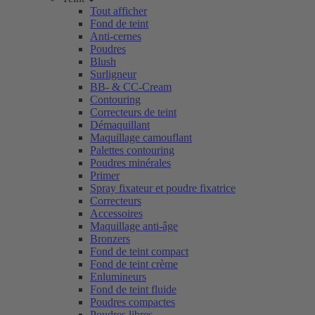
Tout afficher
Fond de teint
Anti-cernes
Poudres
Blush
Surligneur
BB- & CC-Cream
Contouring
Correcteurs de teint
Démaquillant
Maquillage camouflant
Palettes contouring
Poudres minérales
Primer
Spray fixateur et poudre fixatrice
Correcteurs
Accessoires
Maquillage anti-âge
Bronzers
Fond de teint compact
Fond de teint crème
Enlumineurs
Fond de teint fluide
Poudres compactes
Poudres libres