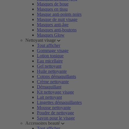
Masques de boue
Masques en tissu
Masque anti-points noirs
Masque de nuit visage
Masques anti-âge
Masques anti-boutons
Masques Glow
Nettoyant visage
Tout afficher
Gommage visage
Lotion tonique
Eau micellaire
Gel nettoyant
Huile nettoyante
Cotons démaquillants
Crème nettoyante
Démaquillant
Kit nettoyage visage
Lait nettoyant
Lingettes démaquillantes
Mousse nettoyante
Poudre de nettoyage
Savon pour le visage
Accessoires beauté
Tout afficher