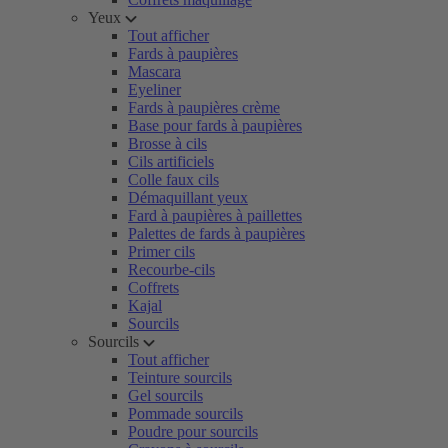
Yeux
Tout afficher
Fards à paupières
Mascara
Eyeliner
Fards à paupières crème
Base pour fards à paupières
Brosse à cils
Cils artificiels
Colle faux cils
Démaquillant yeux
Fard à paupières à paillettes
Palettes de fards à paupières
Primer cils
Recourbe-cils
Coffrets
Kajal
Sourcils
Sourcils
Tout afficher
Teinture sourcils
Gel sourcils
Pommade sourcils
Poudre pour sourcils