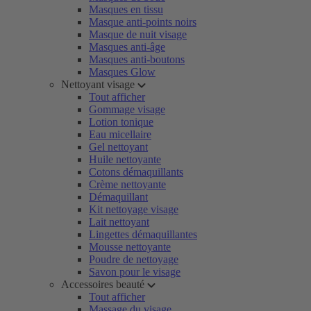
Masques en tissu
Masque anti-points noirs
Masque de nuit visage
Masques anti-âge
Masques anti-boutons
Masques Glow
Nettoyant visage
Tout afficher
Gommage visage
Lotion tonique
Eau micellaire
Gel nettoyant
Huile nettoyante
Cotons démaquillants
Crème nettoyante
Démaquillant
Kit nettoyage visage
Lait nettoyant
Lingettes démaquillantes
Mousse nettoyante
Poudre de nettoyage
Savon pour le visage
Accessoires beauté
Tout afficher
Massage du visage