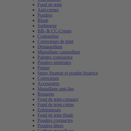
Fond de teint
Anti-cernes
Poudres
Blush
Surligneur
BB- & CC-Cream
Contouring
Correcteurs de teint
Démaquillant
Maquillage camouflant
Palettes contouring
Poudres minérales
Primer
Spray fixateur et poudre fixatrice
Correcteurs
Accessoires
Maquillage anti-âge
Bronzers
Fond de teint compact
Fond de teint crème
Enlumineurs
Fond de teint fluide
Poudres compactes
Poudres libres
Coffrets maquillage