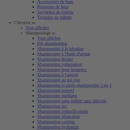
Accessoires de bain
Peignoirs de bain
Serviettes de toilette
Trousses de toilette
Cheveux
Tout afficher
Shampooings
Tout afficher
Pré-shampooing
Shampooing à la kératine
Shampooing à l'huile d'argan
Shampooing lissant
Shampooing volumateur
Shampooing pour hommes
Shampooing à l'argent
Shampooing au tea tree
Shampooing et après-shampooing 2 en 1
Shampooing naturel
Shampooing purifiant
Shampooing sans sulfate sans silicone
Shampooing sec
Shampooing antipelliculaire
Shampooing réparateur
Shampooing couleur
Shampooing hydratant