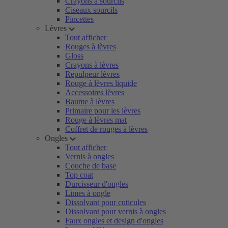
Crayons à sourcils
Ciseaux sourcils
Pincettes
Lèvres
Tout afficher
Rouges à lèvres
Gloss
Crayons à lèvres
Repulpeur lèvres
Rouge à lèvres liquide
Accessoires lèvres
Baume à lèvres
Primaire pour les lèvres
Rouge à lèvres mat
Coffret de rouges à lèvres
Ongles
Tout afficher
Vernis à ongles
Couche de base
Top coat
Durcisseur d'ongles
Limes à ongle
Dissolvant pour cuticules
Dissolvant pour vernis à ongles
Faux ongles et design d'ongles