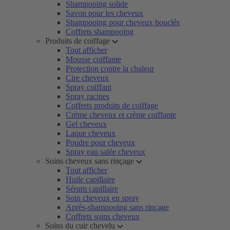
Shampooing solide
Savon pour les cheveux
Shampooing pour cheveux bouclés
Coffrets shampooing
Produits de coiffage
Tout afficher
Mousse coiffante
Protection contre la chaleur
Cire cheveux
Spray coiffant
Spray racines
Coffrets produits de coiffage
Crème cheveux et crème coiffante
Gel cheveux
Laque cheveux
Poudre pour cheveux
Spray eau salée cheveux
Soins cheveux sans rinçage
Tout afficher
Huile capillaire
Sérum capillaire
Soin cheveux en spray
Après-shampooing sans rinçage
Coffrets soins cheveux
Soins du cuir chevelu