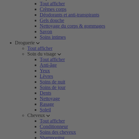
Tout afficher
Crèmes corps
Déodorants et anti-transpirants
Gels douche
Nettoyage du corps & gommages
Savon
Soins intimes
Droguerie
Tout afficher
Soin du visage
Tout afficher
Anti-âge
Yeux
Lèvres
Soins de nuit
Soins de jour
Dents
Nettoyage
Rasage
Soleil
Cheveux
Tout afficher
Conditionneur
Soins des cheveux
Shampooing