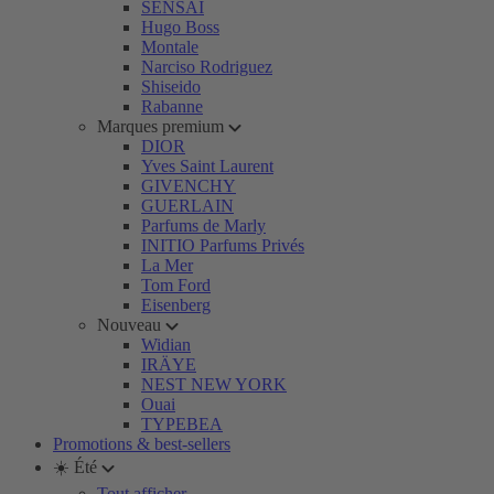
SENSAI
Hugo Boss
Montale
Narciso Rodriguez
Shiseido
Rabanne
Marques premium
DIOR
Yves Saint Laurent
GIVENCHY
GUERLAIN
Parfums de Marly
INITIO Parfums Privés
La Mer
Tom Ford
Eisenberg
Nouveau
Widian
IRÄYE
NEST NEW YORK
Ouai
TYPEBEA
Promotions & best-sellers
☀️ Été
Tout afficher