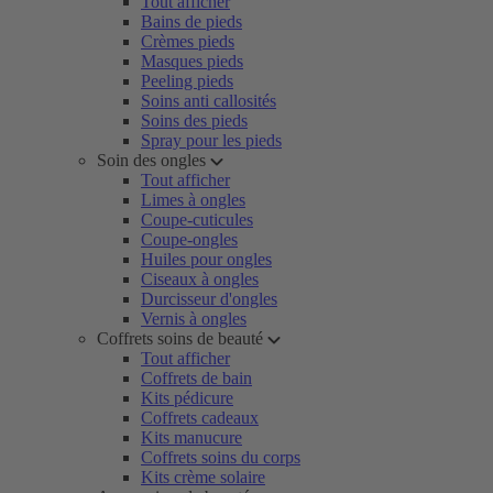
Tout afficher
Bains de pieds
Crèmes pieds
Masques pieds
Peeling pieds
Soins anti callosités
Soins des pieds
Spray pour les pieds
Soin des ongles
Tout afficher
Limes à ongles
Coupe-cuticules
Coupe-ongles
Huiles pour ongles
Ciseaux à ongles
Durcisseur d'ongles
Vernis à ongles
Coffrets soins de beauté
Tout afficher
Coffrets de bain
Kits pédicure
Coffrets cadeaux
Kits manucure
Coffrets soins du corps
Kits crème solaire