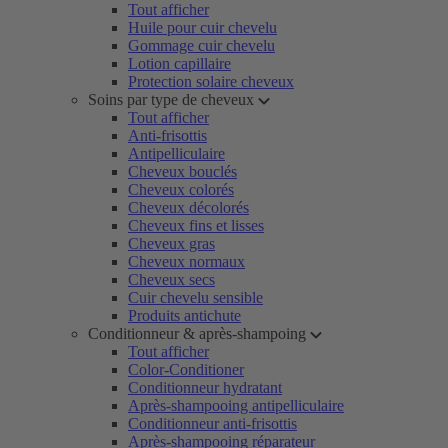
Tout afficher
Huile pour cuir chevelu
Gommage cuir chevelu
Lotion capillaire
Protection solaire cheveux
Soins par type de cheveux
Tout afficher
Anti-frisottis
Antipelliculaire
Cheveux bouclés
Cheveux colorés
Cheveux décolorés
Cheveux fins et lisses
Cheveux gras
Cheveux normaux
Cheveux secs
Cuir chevelu sensible
Produits antichute
Conditionneur & après-shampoing
Tout afficher
Color-Conditioner
Conditionneur hydratant
Après-shampooing antipelliculaire
Conditionneur anti-frisottis
Après-shampooing réparateur