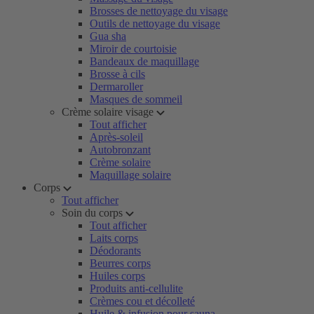
Brosses de nettoyage du visage
Outils de nettoyage du visage
Gua sha
Miroir de courtoisie
Bandeaux de maquillage
Brosse à cils
Dermaroller
Masques de sommeil
Crème solaire visage
Tout afficher
Après-soleil
Autobronzant
Crème solaire
Maquillage solaire
Corps
Tout afficher
Soin du corps
Tout afficher
Laits corps
Déodorants
Beurres corps
Huiles corps
Produits anti-cellulite
Crèmes cou et décolleté
Huile & infusion pour sauna