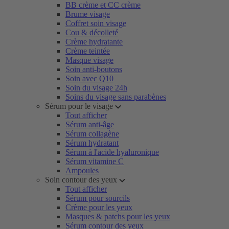
BB crème et CC crème
Brume visage
Coffret soin visage
Cou & décolleté
Crème hydratante
Crème teintée
Masque visage
Soin anti-boutons
Soin avec Q10
Soin du visage 24h
Soins du visage sans parabènes
Sérum pour le visage
Tout afficher
Sérum anti-âge
Sérum collagène
Sérum hydratant
Sérum à l'acide hyaluronique
Sérum vitamine C
Ampoules
Soin contour des yeux
Tout afficher
Sérum pour sourcils
Crème pour les yeux
Masques & patchs pour les yeux
Sérum contour des yeux