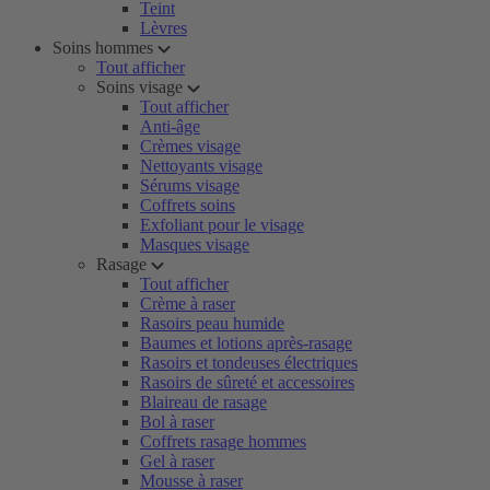
Teint
Lèvres
Soins hommes
Tout afficher
Soins visage
Tout afficher
Anti-âge
Crèmes visage
Nettoyants visage
Sérums visage
Coffrets soins
Exfoliant pour le visage
Masques visage
Rasage
Tout afficher
Crème à raser
Rasoirs peau humide
Baumes et lotions après-rasage
Rasoirs et tondeuses électriques
Rasoirs de sûreté et accessoires
Blaireau de rasage
Bol à raser
Coffrets rasage hommes
Gel à raser
Mousse à raser