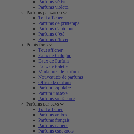
Parfums vétiver
Parfums violette
Parfums par saison
Tout afficher
Parfums de printemps
Parfums d'automne
Parfums d’été
Parfums d’hiver
Points forts
Tout afficher
Eaux de Cologne
Eaux de Parfum
Eaux de toilette
Miniatures de parfum
Nouveautés de parfums
Offres de parfum
Parfum populaire
Parfum unisexe
Parfums sur facture
Parfums par pays
Tout afficher
Parfums arabes
Parfums français
Parfums italiens
Parfums espagnols