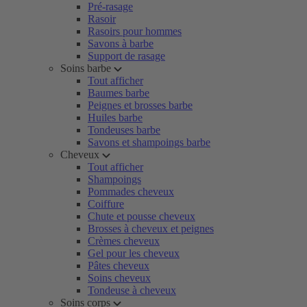
Pré-rasage
Rasoir
Rasoirs pour hommes
Savons à barbe
Support de rasage
Soins barbe
Tout afficher
Baumes barbe
Peignes et brosses barbe
Huiles barbe
Tondeuses barbe
Savons et shampoings barbe
Cheveux
Tout afficher
Shampoings
Pommades cheveux
Coiffure
Chute et pousse cheveux
Brosses à cheveux et peignes
Crèmes cheveux
Gel pour les cheveux
Pâtes cheveux
Soins cheveux
Tondeuse à cheveux
Soins corps