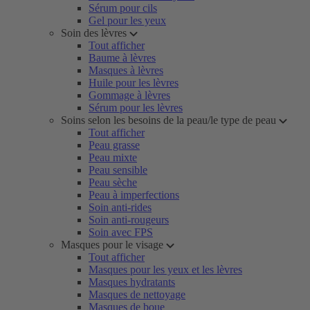
Sérum pour cils
Gel pour les yeux
Soin des lèvres
Tout afficher
Baume à lèvres
Masques à lèvres
Huile pour les lèvres
Gommage à lèvres
Sérum pour les lèvres
Soins selon les besoins de la peau/le type de peau
Tout afficher
Peau grasse
Peau mixte
Peau sensible
Peau sèche
Peau à imperfections
Soin anti-rides
Soin anti-rougeurs
Soin avec FPS
Masques pour le visage
Tout afficher
Masques pour les yeux et les lèvres
Masques hydratants
Masques de nettoyage
Masques de boue