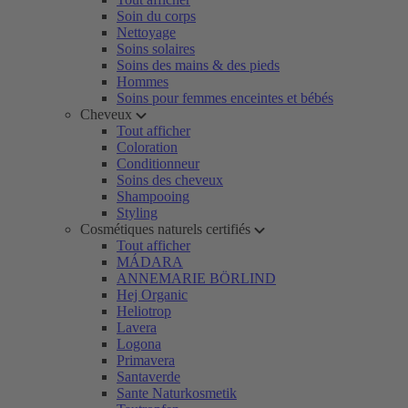
Soin du corps
Nettoyage
Soins solaires
Soins des mains & des pieds
Hommes
Soins pour femmes enceintes et bébés
Cheveux
Tout afficher
Coloration
Conditionneur
Soins des cheveux
Shampooing
Styling
Cosmétiques naturels certifiés
Tout afficher
MÁDARA
ANNEMARIE BÖRLIND
Hej Organic
Heliotrop
Lavera
Logona
Primavera
Santaverde
Sante Naturkosmetik