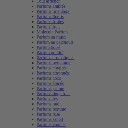
Tout afficher
Parfums ambrés
Parfums orientaux
Parfums fleuris
Parfums fruités
Parfums frais
Molécule Parfum
Parfum au musc
Parfum au patchouli
Parfum boisé
Parfum poudré
Parfums aromatiques
Parfums bergamote
Parfums chyprés
Parfums citronnés
Parfums coco
Parfums épicés
Parfums jasmin
Parfums linge frais
Parfums lys
Parfums oud
Parfums pomme
Parfums rose
Parfums santal
Parfums vanillés