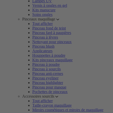
Lampes UV
Vernis à ongles en gel
Kits manucure
Soins ongles
Pinceaux maquillage
Tout afficher
Pinceau fond de teint
Pinceau fard à paupières
Pinceau à lèvres
Nettoyant pour pinceaux
Pinceau blush
Applicateurs
Houppettes à poudre
Kits pinceaux maquillage
Pinceau à poudre
Pinceau à sourcils
Pinceau anti-cernes
Pinceau eyeliner
Pinceau highlighter
Pinceau pour masque
Pochettes de pinceaux
Accessoires sourcils
Tout afficher
Taille-crayon maquillage
Miroirs cosmétiques et miroirs de maquillage