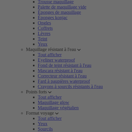
Trousse maquillage
Palette de maquillage vide
Éponges de maquillage
Éponges konjac
Ongles
Coffrets
Lèvres
Teint
Yeux
Maquillage résistant à l'eau
Tout afficher
Eyeliner waterproof
Fond de teint résistant à l'eau
Mascara résistant à l'eau
Correcteur résistant à l'eau
Fard à paupières waterproof
Crayons à sourcils résistants à l'eau
Points forts
Tout afficher
Maquillage glow
Maquillage végétalien
Format voyage
Tout afficher
Yeux
Sourcils