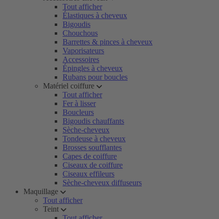
Tout afficher
Élastiques à cheveux
Bigoudis
Chouchous
Barrettes & pinces à cheveux
Vaporisateurs
Accessoires
Épingles à cheveux
Rubans pour boucles
Matériel coiffure
Tout afficher
Fer à lisser
Boucleurs
Bigoudis chauffants
Sèche-cheveux
Tondeuse à cheveux
Brosses soufflantes
Capes de coiffure
Ciseaux de coiffure
Ciseaux effileurs
Sèche-cheveux diffuseurs
Maquillage
Tout afficher
Teint
Tout afficher