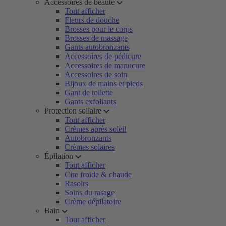
Accessoires de beauté
Tout afficher
Fleurs de douche
Brosses pour le corps
Brosses de massage
Gants autobronzants
Accessoires de pédicure
Accessoires de manucure
Accessoires de soin
Bijoux de mains et pieds
Gant de toilette
Gants exfoliants
Protection soilaire
Tout afficher
Crèmes après soleil
Autobronzants
Crèmes solaires
Épilation
Tout afficher
Cire froide & chaude
Rasoirs
Soins du rasage
Crème dépilatoire
Bain
Tout afficher