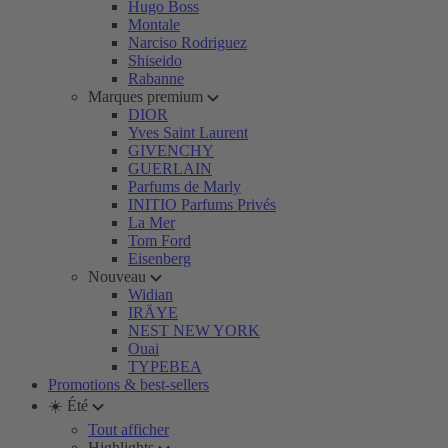
Hugo Boss
Montale
Narciso Rodriguez
Shiseido
Rabanne
Marques premium
DIOR
Yves Saint Laurent
GIVENCHY
GUERLAIN
Parfums de Marly
INITIO Parfums Privés
La Mer
Tom Ford
Eisenberg
Nouveau
Widian
IRÄYE
NEST NEW YORK
Ouai
TYPEBEA
Promotions & best-sellers
☀️ Été
Tout afficher
Highlights