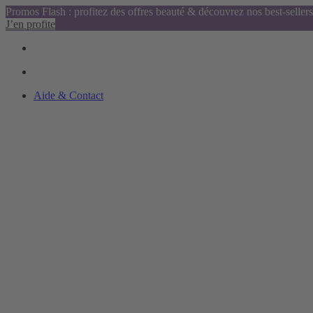
Promos Flash : profitez des offres beauté & découvrez nos best-sellers
J’en profite
Aide & Contact