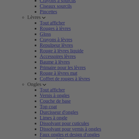
Crayons à sourcils
Ciseaux sourcils
Pincettes
Lèvres
Tout afficher
Rouges à lèvres
Gloss
Crayons à lèvres
Repulpeur lèvres
Rouge à lèvres liquide
Accessoires lèvres
Baume à lèvres
Primaire pour les lèvres
Rouge à lèvres mat
Coffret de rouges à lèvres
Ongles
Tout afficher
Vernis à ongles
Couche de base
Top coat
Durcisseur d'ongles
Limes à ongle
Dissolvant pour cuticules
Dissolvant pour vernis à ongles
Faux ongles et design d'ongles