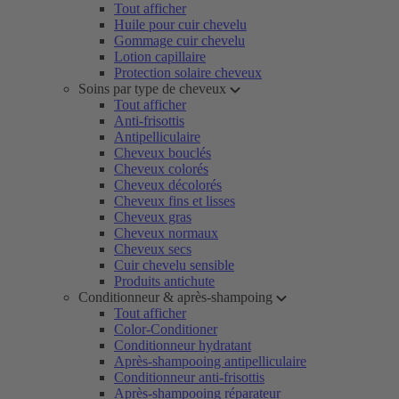
Tout afficher
Huile pour cuir chevelu
Gommage cuir chevelu
Lotion capillaire
Protection solaire cheveux
Soins par type de cheveux
Tout afficher
Anti-frisottis
Antipelliculaire
Cheveux bouclés
Cheveux colorés
Cheveux décolorés
Cheveux fins et lisses
Cheveux gras
Cheveux normaux
Cheveux secs
Cuir chevelu sensible
Produits antichute
Conditionneur & après-shampoing
Tout afficher
Color-Conditioner
Conditionneur hydratant
Après-shampooing antipelliculaire
Conditionneur anti-frisottis
Après-shampooing réparateur