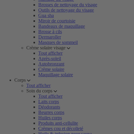
Brosses de nettoyage du visage
Outils de nettoyage du visage
Gua sha
Miroir de courtoisie
Bandeaux de maquillage
Brosse à cils
Dermaroller
Masques de sommeil
Crème solaire visage
Tout afficher
Après-soleil
Autobronzant
Crème solaire
Maquillage solaire
Corps
Tout afficher
Soin du corps
Tout afficher
Laits corps
Déodorants
Beurres corps
Huiles corps
Produits anti-cellulite
Crèmes cou et décolleté
Huile & infusion pour sauna