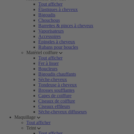
Tout afficher
Élastiques à cheveux
Bigoudis
Chouchous
Barrettes & pinces à cheveux
Vaporisateurs
Accessoires
Épingles à cheveux
Rubans pour boucles
Matériel coiffure
Tout afficher
Fer à lisser
Boucleurs
Bigoudis chauffants
Sèche-cheveux
Tondeuse à cheveux
Brosses soufflantes
Capes de coiffure
Ciseaux de coiffure
Ciseaux effileurs
Sèche-cheveux diffuseurs
Maquillage
Tout afficher
Teint
Tout afficher