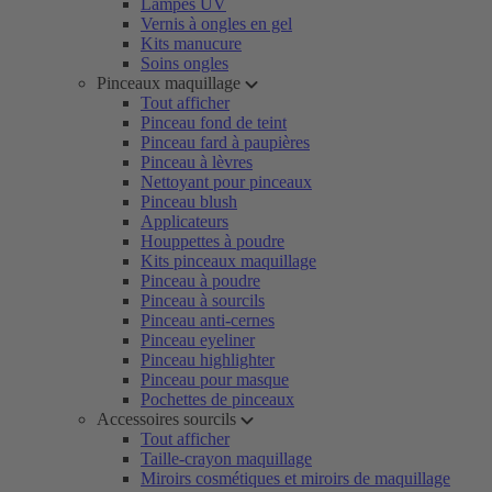
Lampes UV
Vernis à ongles en gel
Kits manucure
Soins ongles
Pinceaux maquillage
Tout afficher
Pinceau fond de teint
Pinceau fard à paupières
Pinceau à lèvres
Nettoyant pour pinceaux
Pinceau blush
Applicateurs
Houppettes à poudre
Kits pinceaux maquillage
Pinceau à poudre
Pinceau à sourcils
Pinceau anti-cernes
Pinceau eyeliner
Pinceau highlighter
Pinceau pour masque
Pochettes de pinceaux
Accessoires sourcils
Tout afficher
Taille-crayon maquillage
Miroirs cosmétiques et miroirs de maquillage