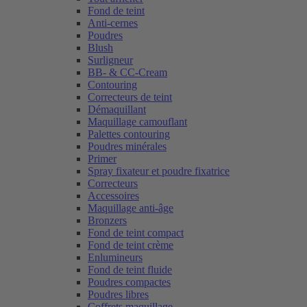
Fond de teint
Anti-cernes
Poudres
Blush
Surligneur
BB- & CC-Cream
Contouring
Correcteurs de teint
Démaquillant
Maquillage camouflant
Palettes contouring
Poudres minérales
Primer
Spray fixateur et poudre fixatrice
Correcteurs
Accessoires
Maquillage anti-âge
Bronzers
Fond de teint compact
Fond de teint crème
Enlumineurs
Fond de teint fluide
Poudres compactes
Poudres libres
Coffrets maquillage