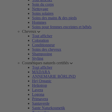
Soin du corps
Nettoyage
Soins solaires
Soins des mains & des pieds
Hommes
Soins pour femmes enceintes et bébés
Cheveux
Tout afficher
Coloration
Conditionneur
Soins des cheveux
Shampooing
Styling
Cosmétiques naturels certifiés
Tout afficher
MÁDARA
ANNEMARIE BÖRLIND
Hej Organic
Heliotrop
Lavera
Logona
Primavera
Santaverde
Sante Naturkosmetik