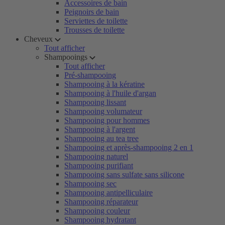
Accessoires de bain
Peignoirs de bain
Serviettes de toilette
Trousses de toilette
Cheveux
Tout afficher
Shampooings
Tout afficher
Pré-shampooing
Shampooing à la kératine
Shampooing à l'huile d'argan
Shampooing lissant
Shampooing volumateur
Shampooing pour hommes
Shampooing à l'argent
Shampooing au tea tree
Shampooing et après-shampooing 2 en 1
Shampooing naturel
Shampooing purifiant
Shampooing sans sulfate sans silicone
Shampooing sec
Shampooing antipelliculaire
Shampooing réparateur
Shampooing couleur
Shampooing hydratant