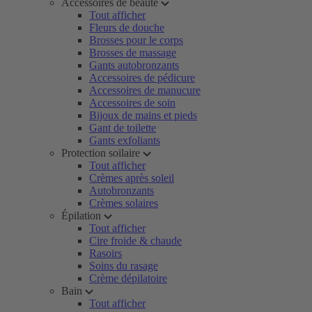
Accessoires de beauté
Tout afficher
Fleurs de douche
Brosses pour le corps
Brosses de massage
Gants autobronzants
Accessoires de pédicure
Accessoires de manucure
Accessoires de soin
Bijoux de mains et pieds
Gant de toilette
Gants exfoliants
Protection soilaire
Tout afficher
Crèmes après soleil
Autobronzants
Crèmes solaires
Épilation
Tout afficher
Cire froide & chaude
Rasoirs
Soins du rasage
Crème dépilatoire
Bain
Tout afficher