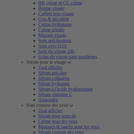
BB crème et CC crème
Brume visage
Coffret soin visage
Cou & décolleté
Crème hydratante
Crème teintée
Masque visage
Soin anti-boutons
Soin avec Q10
Soin du visage 24h
Soins du visage sans parabènes
Sérum pour le visage
Tout afficher
Sérum anti-âge
Sérum collagène
Sérum hydratant
Sérum à l'acide hyaluronique
Sérum vitamine C
Ampoules
Soin contour des yeux
Tout afficher
Sérum pour sourcils
Crème pour les yeux
Masques & patchs pour les yeux
Sérum contour des yeux