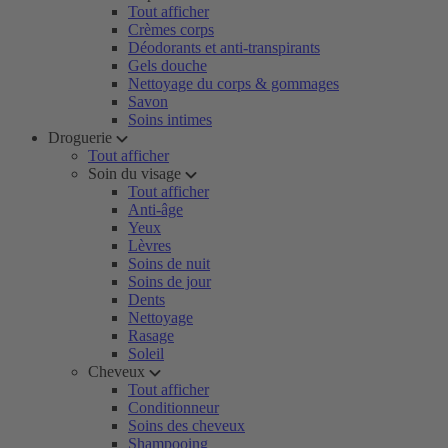
Tout afficher
Crèmes corps
Déodorants et anti-transpirants
Gels douche
Nettoyage du corps & gommages
Savon
Soins intimes
Droguerie
Tout afficher
Soin du visage
Tout afficher
Anti-âge
Yeux
Lèvres
Soins de nuit
Soins de jour
Dents
Nettoyage
Rasage
Soleil
Cheveux
Tout afficher
Conditionneur
Soins des cheveux
Shampooing