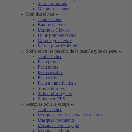
Sérum pour cils
Gel pour les yeux
Soin des lèvres
Tout afficher
Baume à lèvres
Masques à lèvres
Huile pour les lèvres
Gommage à lèvres
Sérum pour les lèvres
Soins selon les besoins de la peau/le type de peau
Tout afficher
Peau grasse
Peau mixte
Peau sensible
Peau sèche
Peau à imperfections
Soin anti-rides
Soin anti-rougeurs
Soin avec FPS
Masques pour le visage
Tout afficher
Masques pour les yeux et les lèvres
Masques hydratants
Masques de nettoyage
Masques de boue