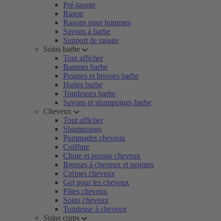
Pré-rasage
Rasoir
Rasoirs pour hommes
Savons à barbe
Support de rasage
Soins barbe
Tout afficher
Baumes barbe
Peignes et brosses barbe
Huiles barbe
Tondeuses barbe
Savons et shampoings barbe
Cheveux
Tout afficher
Shampoings
Pommades cheveux
Coiffure
Chute et pousse cheveux
Brosses à cheveux et peignes
Crèmes cheveux
Gel pour les cheveux
Pâtes cheveux
Soins cheveux
Tondeuse à cheveux
Soins corps