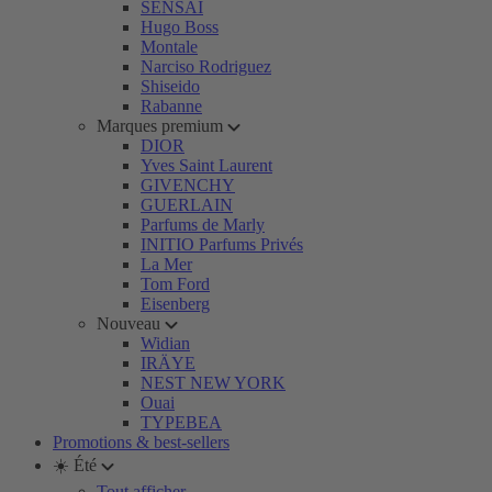
SENSAI
Hugo Boss
Montale
Narciso Rodriguez
Shiseido
Rabanne
Marques premium
DIOR
Yves Saint Laurent
GIVENCHY
GUERLAIN
Parfums de Marly
INITIO Parfums Privés
La Mer
Tom Ford
Eisenberg
Nouveau
Widian
IRÄYE
NEST NEW YORK
Ouai
TYPEBEA
Promotions & best-sellers
☀️ Été
Tout afficher