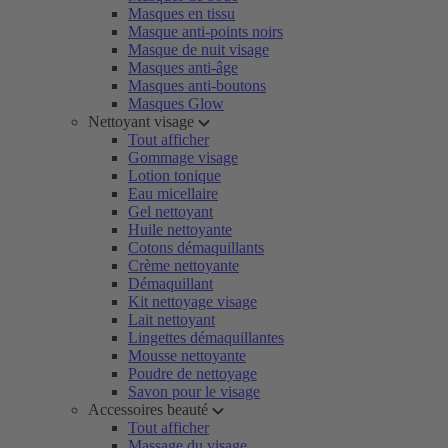
Masques en tissu
Masque anti-points noirs
Masque de nuit visage
Masques anti-âge
Masques anti-boutons
Masques Glow
Nettoyant visage
Tout afficher
Gommage visage
Lotion tonique
Eau micellaire
Gel nettoyant
Huile nettoyante
Cotons démaquillants
Crème nettoyante
Démaquillant
Kit nettoyage visage
Lait nettoyant
Lingettes démaquillantes
Mousse nettoyante
Poudre de nettoyage
Savon pour le visage
Accessoires beauté
Tout afficher
Massage du visage