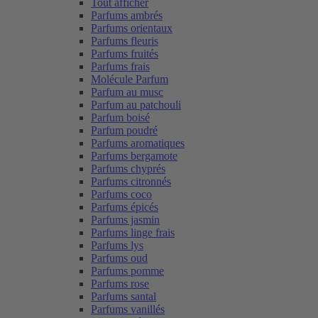
Tout afficher
Parfums ambrés
Parfums orientaux
Parfums fleuris
Parfums fruités
Parfums frais
Molécule Parfum
Parfum au musc
Parfum au patchouli
Parfum boisé
Parfum poudré
Parfums aromatiques
Parfums bergamote
Parfums chyprés
Parfums citronnés
Parfums coco
Parfums épicés
Parfums jasmin
Parfums linge frais
Parfums lys
Parfums oud
Parfums pomme
Parfums rose
Parfums santal
Parfums vanillés