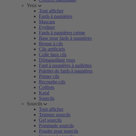
Yeux
Tout afficher
Fards à paupières
Mascara
Eyeliner
Fards à paupières crème
Base pour fards à paupières
Brosse à cils
Cils artificiels
Colle faux cils
Démaquillant yeux
Fard à paupières à paillettes
Palettes de fards à paupières
Primer cils
Recourbe-cils
Coffrets
Kajal
Sourcils
Sourcils
Tout afficher
Teinture sourcils
Gel sourcils
Pommade sourcils
Poudre pour sourcils