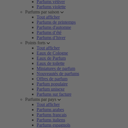
Parfums vétiver
Parfums violette
Parfums par saison
Tout afficher
Parfums de printemps
Parfums d'automne
Parfums d’été
Parfums d’hiver
Points forts
Tout afficher
Eaux de Cologne
Eaux de Parfum
Eaux de toilette
Miniatures de parfum
Nouveautés de parfums
Offres de parfum
Parfum populaire
Parfum unisexe
Parfums sur facture
Parfums par pays
Tout afficher
Parfums arabes
Parfums français
Parfums italiens
Parfums espagnols