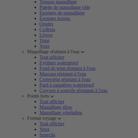
Trousse maquillage
Palette de maquillage vide
Éponges de maquillage
Éponges konjac
Ongles
Coffrets
Lèvres
Teint
Yeux
Maquillage résistant à l'eau
Tout afficher
Eyeliner waterproof
Fond de teint résistant à l'eau
Mascara résistant à l'eau
Correcteur résistant à l'eau
Fard à paupières waterproof
Crayons à sourcils résistants à l'eau
Points forts
Tout afficher
Maquillage glow
Maquillage végétalien
Format voyage
Tout afficher
Yeux
Sourcils